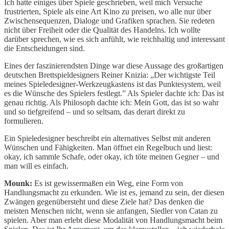
Ich hatte einiges über Spiele geschrieben, weil mich Versuche
frustrierten, Spiele als eine Art Kino zu preisen, wo alle nur über
Zwischensequenzen, Dialoge und Grafiken sprachen. Sie redeten
nicht über Freiheit oder die Qualität des Handelns. Ich wollte
darüber sprechen, wie es sich anfühlt, wie reichhaltig und interessant
die Entscheidungen sind.
Eines der faszinierendsten Dinge war diese Aussage des großartigen
deutschen Brettspieldesigners Reiner Knizia: „Der wichtigste Teil
meines Spieledesigner-Werkzeugkastens ist das Punktesystem, weil
es die Wünsche des Spielers festlegt.” Als Spieler dachte ich: Das ist
genau richtig. Als Philosoph dachte ich: Mein Gott, das ist so wahr
und so tiefgreifend – und so seltsam, das derart direkt zu
formulieren.
Ein Spieledesigner beschreibt ein alternatives Selbst mit anderen
Wünschen und Fähigkeiten. Man öffnet ein Regelbuch und liest:
okay, ich sammle Schafe, oder okay, ich töte meinen Gegner – und
man will es einfach.
Mounk:
Es ist gewissermaßen ein Weg, eine Form von
Handlungsmacht zu erkunden. Wie ist es, jemand zu sein, der diesen
Zwängen gegenübersteht und diese Ziele hat? Das denken die
meisten Menschen nicht, wenn sie anfangen, Siedler von Catan zu
spielen. Aber man erlebt diese Modalität von Handlungsmacht beim