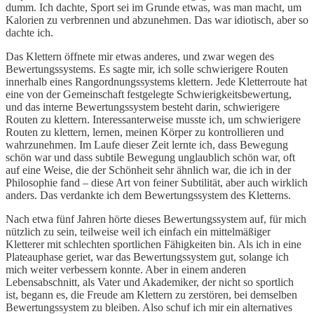
dumm. Ich dachte, Sport sei im Grunde etwas, was man macht, um
Kalorien zu verbrennen und abzunehmen. Das war idiotisch, aber so
dachte ich.
Das Klettern öffnete mir etwas anderes, und zwar wegen des
Bewertungssystems. Es sagte mir, ich solle schwierigere Routen
innerhalb eines Rangordnungssystems klettern. Jede Kletterroute hat
eine von der Gemeinschaft festgelegte Schwierigkeitsbewertung,
und das interne Bewertungssystem besteht darin, schwierigere
Routen zu klettern. Interessanterweise musste ich, um schwierigere
Routen zu klettern, lernen, meinen Körper zu kontrollieren und
wahrzunehmen. Im Laufe dieser Zeit lernte ich, dass Bewegung
schön war und dass subtile Bewegung unglaublich schön war, oft
auf eine Weise, die der Schönheit sehr ähnlich war, die ich in der
Philosophie fand – diese Art von feiner Subtilität, aber auch wirklich
anders. Das verdankte ich dem Bewertungssystem des Kletterns.
Nach etwa fünf Jahren hörte dieses Bewertungssystem auf, für mich
nützlich zu sein, teilweise weil ich einfach ein mittelmäßiger
Kletterer mit schlechten sportlichen Fähigkeiten bin. Als ich in eine
Plateauphase geriet, war das Bewertungssystem gut, solange ich
mich weiter verbessern konnte. Aber in einem anderen
Lebensabschnitt, als Vater und Akademiker, der nicht so sportlich
ist, begann es, die Freude am Klettern zu zerstören, bei demselben
Bewertungssystem zu bleiben. Also schuf ich mir ein alternatives