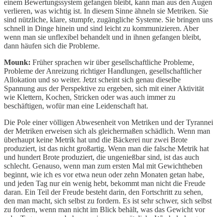
einem Bewertungssystem gefangen bleibt, kann man aus den Augen
verlieren, was wichtig ist. In diesem Sinne ähneln sie Metriken. Sie
sind nützliche, klare, stumpfe, zugängliche Systeme. Sie bringen uns
schnell in Dinge hinein und sind leicht zu kommunizieren. Aber
wenn man sie unflexibel behandelt und in ihnen gefangen bleibt,
dann häufen sich die Probleme.
Mounk:
Früher sprachen wir über gesellschaftliche Probleme,
Probleme der Anreizung richtiger Handlungen, gesellschaftlicher
Allokation und so weiter. Jetzt scheint sich genau dieselbe
Spannung aus der Perspektive zu ergeben, sich mit einer Aktivität
wie Klettern, Kochen, Stricken oder was auch immer zu
beschäftigen, wofür man eine Leidenschaft hat.
Die Pole einer völligen Abwesenheit von Metriken und der Tyrannei
der Metriken erweisen sich als gleichermaßen schädlich. Wenn man
überhaupt keine Metrik hat und die Bäckerei nur zwei Brote
produziert, ist das nicht großartig. Wenn man die falsche Metrik hat
und hundert Brote produziert, die ungenießbar sind, ist das auch
schlecht. Genauso, wenn man zum ersten Mal mit Gewichtheben
beginnt, wie ich es vor etwa neun oder zehn Monaten getan habe,
und jeden Tag nur ein wenig hebt, bekommt man nicht die Freude
daran. Ein Teil der Freude besteht darin, den Fortschritt zu sehen,
den man macht, sich selbst zu fordern. Es ist sehr schwer, sich selbst
zu fordern, wenn man nicht im Blick behält, was das Gewicht vor