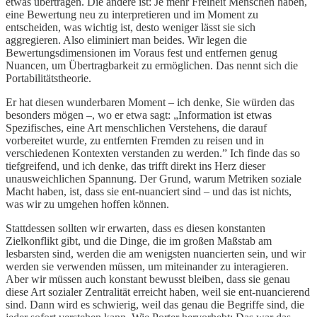
etwas übertragen. Die andere ist: Je mehr Freiheit Menschen haben,
eine Bewertung neu zu interpretieren und im Moment zu
entscheiden, was wichtig ist, desto weniger lässt sie sich
aggregieren. Also eliminiert man beides. Wir legen die
Bewertungsdimensionen im Voraus fest und entfernen genug
Nuancen, um Übertragbarkeit zu ermöglichen. Das nennt sich die
Portabilitätstheorie.
Er hat diesen wunderbaren Moment – ich denke, Sie würden das
besonders mögen –, wo er etwa sagt: „Information ist etwas
Spezifisches, eine Art menschlichen Verstehens, die darauf
vorbereitet wurde, zu entfernten Fremden zu reisen und in
verschiedenen Kontexten verstanden zu werden.” Ich finde das so
tiefgreifend, und ich denke, das trifft direkt ins Herz dieser
unausweichlichen Spannung. Der Grund, warum Metriken soziale
Macht haben, ist, dass sie ent-nuanciert sind – und das ist nichts,
was wir zu umgehen hoffen können.
Stattdessen sollten wir erwarten, dass es diesen konstanten
Zielkonflikt gibt, und die Dinge, die im großen Maßstab am
lesbarsten sind, werden die am wenigsten nuancierten sein, und wir
werden sie verwenden müssen, um miteinander zu interagieren.
Aber wir müssen auch konstant bewusst bleiben, dass sie genau
diese Art sozialer Zentralität erreicht haben, weil sie ent-nuancierend
sind. Dann wird es schwierig, weil das genau die Begriffe sind, die