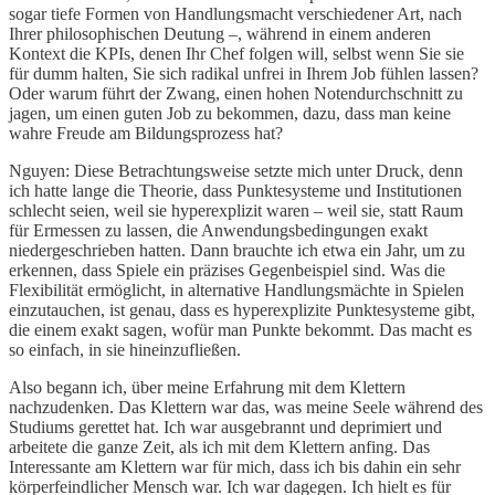
sogar tiefe Formen von Handlungsmacht verschiedener Art, nach
Ihrer philosophischen Deutung –, während in einem anderen
Kontext die KPIs, denen Ihr Chef folgen will, selbst wenn Sie sie
für dumm halten, Sie sich radikal unfrei in Ihrem Job fühlen lassen?
Oder warum führt der Zwang, einen hohen Notendurchschnitt zu
jagen, um einen guten Job zu bekommen, dazu, dass man keine
wahre Freude am Bildungsprozess hat?
Nguyen: Diese Betrachtungsweise setzte mich unter Druck, denn
ich hatte lange die Theorie, dass Punktesysteme und Institutionen
schlecht seien, weil sie hyperexplizit waren – weil sie, statt Raum
für Ermessen zu lassen, die Anwendungsbedingungen exakt
niedergeschrieben hatten. Dann brauchte ich etwa ein Jahr, um zu
erkennen, dass Spiele ein präzises Gegenbeispiel sind. Was die
Flexibilität ermöglicht, in alternative Handlungsmächte in Spielen
einzutauchen, ist genau, dass es hyperexplizite Punktesysteme gibt,
die einem exakt sagen, wofür man Punkte bekommt. Das macht es
so einfach, in sie hineinzufließen.
Also begann ich, über meine Erfahrung mit dem Klettern
nachzudenken. Das Klettern war das, was meine Seele während des
Studiums gerettet hat. Ich war ausgebrannt und deprimiert und
arbeitete die ganze Zeit, als ich mit dem Klettern anfing. Das
Interessante am Klettern war für mich, dass ich bis dahin ein sehr
körperfeindlicher Mensch war. Ich war dagegen. Ich hielt es für