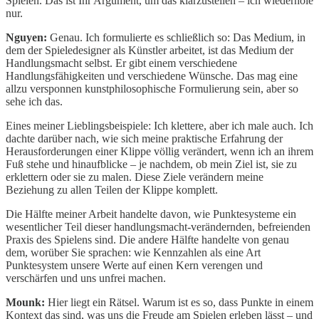
Spielen. Das ist Ihr Argument, um das klarzustellen – ich wiederhole
nur.
Nguyen:
Genau. Ich formulierte es schließlich so: Das Medium, in
dem der Spieledesigner als Künstler arbeitet, ist das Medium der
Handlungsmacht selbst. Er gibt einem verschiedene
Handlungsfähigkeiten und verschiedene Wünsche. Das mag eine
allzu versponnen kunstphilosophische Formulierung sein, aber so
sehe ich das.
Eines meiner Lieblingsbeispiele: Ich klettere, aber ich male auch. Ich
dachte darüber nach, wie sich meine praktische Erfahrung der
Herausforderungen einer Klippe völlig verändert, wenn ich an ihrem
Fuß stehe und hinaufblicke – je nachdem, ob mein Ziel ist, sie zu
erklettern oder sie zu malen. Diese Ziele verändern meine
Beziehung zu allen Teilen der Klippe komplett.
Die Hälfte meiner Arbeit handelte davon, wie Punktesysteme ein
wesentlicher Teil dieser handlungsmacht-verändernden, befreienden
Praxis des Spielens sind. Die andere Hälfte handelte von genau
dem, worüber Sie sprachen: wie Kennzahlen als eine Art
Punktesystem unsere Werte auf einen Kern verengen und
verschärfen und uns unfrei machen.
Mounk:
Hier liegt ein Rätsel. Warum ist es so, dass Punkte in einem
Kontext das sind, was uns die Freude am Spielen erleben lässt – und