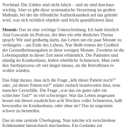
Nochmal: Die Zahlen sind nicht falsch – und sie sind durchaus
wichtig. Aber es gibt diese systematische Verzerrung im großen
Maßstab, bei der die öffentliche Aufmerksamkeit auf das gelenkt
wird, was sich rechtlich objektiv und leicht quantifizieren lässt.
Mounk:
Das ist eine wichtige Unterscheidung. Ich hatte kürzlich
Atul Gawande im Podcast, der über ein sehr ähnliches Thema
sprach: Wir sind großartig darin, das Leben um ein paar Monate zu
verlängern – am Ende des Lebens. Nur fließt erstens der Großteil
der Gesundheitsausgaben in diese wenigen Monate. Zweitens ist die
Lebensqualität in dieser Zeit meist erbärmlich. Die Patienten sind
ständig im Krankenhaus, leiden erhebliche Schmerzen. Man zieht
den Sterbeprozess oft viel länger hinaus, als die Betroffenen es
wollen würden.
Das folgt daraus, dass sich die Frage „lebt dieser Patient noch?”
oder „ist dieser Patient tot?” relativ einfach beantworten lässt, trotz
mancher Grenzfälle. Die Frage „war das ein guter oder ein
schlechter Tod?” ist viel schwieriger. War das Leben insgesamt
besser mit diesen zusätzlichen acht Wochen voller Schmerzen, halb
bewusstlos im Krankenhaus, oder ohne sie? Das ist ungemein
schwer zu beurteilen.
Das ist eine zentrale Überlegung. Nun möchte ich verschiedene
Kritikpunkte hierarchisch durchgehen. Ein Gedanke zur