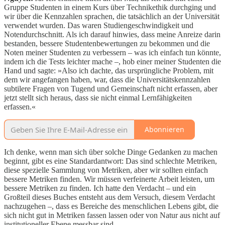
Gruppe Studenten in einem Kurs über Technikethik durchging und
wir über die Kennzahlen sprachen, die tatsächlich an der Universität
verwendet wurden. Das waren Studiengeschwindigkeit und
Notendurchschnitt. Als ich darauf hinwies, dass meine Anreize darin
bestanden, bessere Studentenbewertungen zu bekommen und die
Noten meiner Studenten zu verbessern – was ich einfach tun könnte,
indem ich die Tests leichter mache –, hob einer meiner Studenten die
Hand und sagte: »Also ich dachte, das ursprüngliche Problem, mit
dem wir angefangen haben, war, dass die Universitätskennzahlen
subtilere Fragen von Tugend und Gemeinschaft nicht erfassen, aber
jetzt stellt sich heraus, dass sie nicht einmal Lernfähigkeiten
erfassen.«
Abonnieren
Ich denke, wenn man sich über solche Dinge Gedanken zu machen
beginnt, gibt es eine Standardantwort: Das sind schlechte Metriken,
diese spezielle Sammlung von Metriken, aber wir sollten einfach
bessere Metriken finden. Wir müssen verfeinerte Arbeit leisten, um
bessere Metriken zu finden. Ich hatte den Verdacht – und ein
Großteil dieses Buches entsteht aus dem Versuch, diesem Verdacht
nachzugehen –, dass es Bereiche des menschlichen Lebens gibt, die
sich nicht gut in Metriken fassen lassen oder von Natur aus nicht auf
institutioneller Ebene messbar sind.