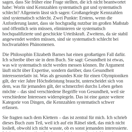
sagen, dass Sie früher eine Frage stellten, die ich nicht beantwortet
habe: Worin sind Kennzahlen systematisch gut und systematisch
schlecht? Allgemein lässt sich sagen: Großangelegte Kennzahlen
sind systematisch schlecht. Zwei Punkte: Erstens, wenn die
Anforderung lautet, dass sie hochgradig nutzbar im großen Maßstab
und öffentlich sein müssen, eliminieren sie systematisch
hochqualifizierte und geschickte Urteilskraft. Zweitens, da sie stabil
angewendet werden müssen, sind sie systematisch schlecht bei
hochvariablen Phänomenen.
Die Philosophin Elizabeth Barnes hat einen großartigen Fall dafür.
Ich schreibe über sie in dem Buch. Sie sagt: Gesundheit ist etwas,
was wir systematisch nicht werden messen können. Ihr Argument
läuft nicht über Expertise, sondern darüber, dass Gesundheit
interessenrelativ ist. Was als gesundes Knie für einen Olympioniken
gilt, der vier Jahre Höchstleistung braucht, unterscheidet sich von
dem, was für jemanden gilt, der schmerzfrei durchs Leben gehen
möchte – das sind verschiedene Begriffe von Gesundheit, weil sie
verschiedene Interessen widerspiegeln. Das ist eine ganze weitere
Kategorie von Dingen, die Kennzahlen systematisch schwer
erfassen.
Sie fragten nach dem Klettern – das ist zentral für mich. Ich schrieb
dieses Buch zum Teil, weil ich auf ein Rätsel stieß, das mich nicht
losließ, obwohl ich nicht wusste, ob es sonst jemanden interessierte.