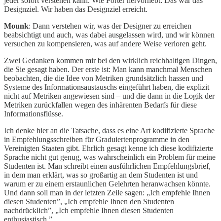
jeder sofort verstehen kann. Wie Porter hervorhebt: Das war das
Designziel. Wir haben das Designziel erreicht.
Mounk
: Dann verstehen wir, was der Designer zu erreichen
beabsichtigt und auch, was dabei ausgelassen wird, und wir können
versuchen zu kompensieren, was auf andere Weise verloren geht.
Zwei Gedanken kommen mir bei den wirklich reichhaltigen Dingen,
die Sie gesagt haben. Der erste ist: Man kann manchmal Menschen
beobachten, die die Idee von Metriken grundsätzlich hassen und
Systeme des Informationsaustauschs eingeführt haben, die explizit
nicht auf Metriken angewiesen sind – und die dann in die Logik der
Metriken zurückfallen wegen des inhärenten Bedarfs für diese
Informationsflüsse.
Ich denke hier an die Tatsache, dass es eine Art kodifizierte Sprache
in Empfehlungsschreiben für Graduiertenprogramme in den
Vereinigten Staaten gibt. Ehrlich gesagt kenne ich diese kodifizierte
Sprache nicht gut genug, was wahrscheinlich ein Problem für meine
Studenten ist. Man schreibt einen ausführlichen Empfehlungsbrief,
in dem man erklärt, was so großartig an dem Studenten ist und
warum er zu einem erstaunlichen Gelehrten heranwachsen könnte.
Und dann soll man in der letzten Zeile sagen: „Ich empfehle Ihnen
diesen Studenten”, „Ich empfehle Ihnen den Studenten
nachdrücklich”, „Ich empfehle Ihnen diesen Studenten
enthusiastisch.”