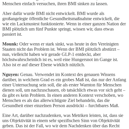
Menschen einfach versuchen, ihren BMI sinken zu lassen.
Aber dafür wurde BMI nicht entwickelt. BMI wurde als
großangelegte öffentliche Gesundheitsmaßnahme entwickelt, die
wie ein Lackmustest funktionierte. Wenn in einer ganzen Nation der
BMI plötzlich um fünf Punkte springt, wissen wir, dass etwas
passiert ist.
Mounk:
Oder wenn er stark sinkt, was heute in den Vereinigten
Staaten nicht das Problem ist. Wenn der BMI plötzlich abstürzt –
nun, vielleicht haben wir gerade GLP-1 entdeckt, aber
höchstwahrscheinlich ist es, weil eine Hungersnot im Gange ist.
Also ist er auf dieser Ebene wirklich nützlich.
Nguyen:
Genau. Verwendet im Kontext des genauen Wissens
darüber, in welchem Grad es ein grobes Maß ist, das nur der Anfang
einer Untersuchung sein soll, die als erster Warnton für Menschen
dienen soll, um nachzuschauen, ob tatsächlich etwas vor sich geht –
da gibt es kein Problem. In einen anderen Kontext verschoben, wo
Menschen es als das allerwichtigste Ziel behandeln, das die
Gesundheit einer einzelnen Person ausdrückt – furchtbares Maß.
Eine Art, darüber nachzudenken, was Metriken leisten, ist, dass sie
uns Objektivität in einem sehr spezifischen Sinn von Objektivität
geben. Das ist der Fall, wo wir dem Nachdenken über das Recht