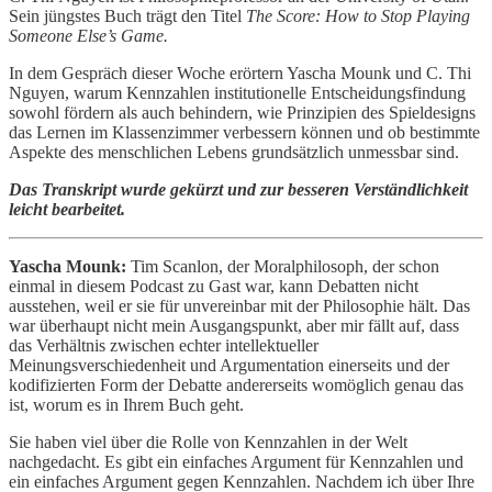
Sein jüngstes Buch trägt den Titel
The Score: How to Stop Playing
Someone Else’s Game.
In dem Gespräch dieser Woche erörtern Yascha Mounk und C. Thi
Nguyen, warum Kennzahlen institutionelle Entscheidungsfindung
sowohl fördern als auch behindern, wie Prinzipien des Spieldesigns
das Lernen im Klassenzimmer verbessern können und ob bestimmte
Aspekte des menschlichen Lebens grundsätzlich unmessbar sind.
Das Transkript wurde gekürzt und zur besseren Verständlichkeit
leicht bearbeitet.
Yascha Mounk:
Tim Scanlon, der Moralphilosoph, der schon
einmal in diesem Podcast zu Gast war, kann Debatten nicht
ausstehen, weil er sie für unvereinbar mit der Philosophie hält. Das
war überhaupt nicht mein Ausgangspunkt, aber mir fällt auf, dass
das Verhältnis zwischen echter intellektueller
Meinungsverschiedenheit und Argumentation einerseits und der
kodifizierten Form der Debatte andererseits womöglich genau das
ist, worum es in Ihrem Buch geht.
Sie haben viel über die Rolle von Kennzahlen in der Welt
nachgedacht. Es gibt ein einfaches Argument für Kennzahlen und
ein einfaches Argument gegen Kennzahlen. Nachdem ich über Ihre