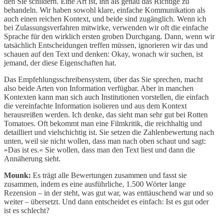
den Sie schildern. Eine Art ist, ihn als genau das Richtige zu
behandeln. Wir haben sowohl klare, einfache Kommunikation als
auch einen reichen Kontext, und beide sind zugänglich. Wenn ich
bei Zulassungsverfahren mitwirke, verwenden wir oft die einfache
Sprache für den wirklich ersten groben Durchgang. Dann, wenn wir
tatsächlich Entscheidungen treffen müssen, ignorieren wir das und
schauen auf den Text und denken: Okay, wonach wir suchen, ist
jemand, der diese Eigenschaften hat.
Das Empfehlungsschreibensystem, über das Sie sprechen, macht
also beide Arten von Information verfügbar. Aber in manchen
Kontexten kann man sich auch Institutionen vorstellen, die einfach
die vereinfachte Information isolieren und aus dem Kontext
herausreißen werden. Ich denke, das sieht man sehr gut bei Rotten
Tomatoes. Oft bekommt man eine Filmkritik, die reichhaltig und
detailliert und vielschichtig ist. Sie setzen die Zahlenbewertung nach
unten, weil sie nicht wollen, dass man nach oben schaut und sagt:
»Das ist es.« Sie wollen, dass man den Text liest und dann die
Annäherung sieht.
Mounk:
Es trägt alle Bewertungen zusammen und fasst sie
zusammen, indem es eine ausführliche, 1.500 Wörter lange
Rezension – in der steht, was gut war, was enttäuschend war und so
weiter – übersetzt. Und dann entscheidet es einfach: Ist es gut oder
ist es schlecht?