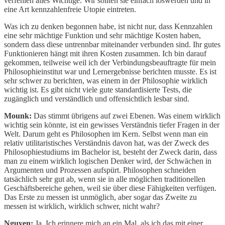
verfehlen alles Wichtige. Wir sollten sie einfach loswerden und in
eine Art kennzahlenfreie Utopie eintreten.
Was ich zu denken begonnen habe, ist nicht nur, dass Kennzahlen
eine sehr mächtige Funktion und sehr mächtige Kosten haben,
sondern dass diese untrennbar miteinander verbunden sind. Ihr gutes
Funktionieren hängt mit ihren Kosten zusammen. Ich bin darauf
gekommen, teilweise weil ich der Verbindungsbeauftragte für mein
Philosophieinstitut war und Lernergebnisse berichten musste. Es ist
sehr schwer zu berichten, was einem in der Philosophie wirklich
wichtig ist. Es gibt nicht viele gute standardisierte Tests, die
zugänglich und verständlich und offensichtlich lesbar sind.
Mounk:
Das stimmt übrigens auf zwei Ebenen. Was einem wirklich
wichtig sein könnte, ist ein gewisses Verständnis tiefer Fragen in der
Welt. Darum geht es Philosophen im Kern. Selbst wenn man ein
relativ utilitaristisches Verständnis davon hat, was der Zweck des
Philosophiestudiums im Bachelor ist, besteht der Zweck darin, dass
man zu einem wirklich logischen Denker wird, der Schwächen in
Argumenten und Prozessen aufspürt. Philosophen schneiden
tatsächlich sehr gut ab, wenn sie in alle möglichen traditionellen
Geschäftsbereiche gehen, weil sie über diese Fähigkeiten verfügen.
Das Erste zu messen ist unmöglich, aber sogar das Zweite zu
messen ist wirklich, wirklich schwer, nicht wahr?
Nguyen:
Ja. Ich erinnere mich an ein Mal, als ich das mit einer