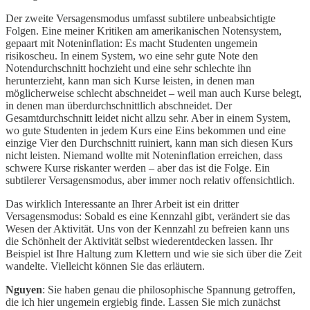
Der zweite Versagensmodus umfasst subtilere unbeabsichtigte
Folgen. Eine meiner Kritiken am amerikanischen Notensystem,
gepaart mit Noteninflation: Es macht Studenten ungemein
risikoscheu. In einem System, wo eine sehr gute Note den
Notendurchschnitt hochzieht und eine sehr schlechte ihn
herunterzieht, kann man sich Kurse leisten, in denen man
möglicherweise schlecht abschneidet – weil man auch Kurse belegt,
in denen man überdurchschnittlich abschneidet. Der
Gesamtdurchschnitt leidet nicht allzu sehr. Aber in einem System,
wo gute Studenten in jedem Kurs eine Eins bekommen und eine
einzige Vier den Durchschnitt ruiniert, kann man sich diesen Kurs
nicht leisten. Niemand wollte mit Noteninflation erreichen, dass
schwere Kurse riskanter werden – aber das ist die Folge. Ein
subtilerer Versagensmodus, aber immer noch relativ offensichtlich.
Das wirklich Interessante an Ihrer Arbeit ist ein dritter
Versagensmodus: Sobald es eine Kennzahl gibt, verändert sie das
Wesen der Aktivität. Uns von der Kennzahl zu befreien kann uns
die Schönheit der Aktivität selbst wiederentdecken lassen. Ihr
Beispiel ist Ihre Haltung zum Klettern und wie sie sich über die Zeit
wandelte. Vielleicht können Sie das erläutern.
Nguyen
: Sie haben genau die philosophische Spannung getroffen,
die ich hier ungemein ergiebig finde. Lassen Sie mich zunächst