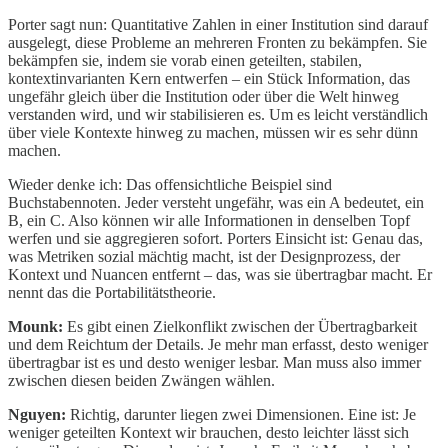
Porter sagt nun: Quantitative Zahlen in einer Institution sind darauf
ausgelegt, diese Probleme an mehreren Fronten zu bekämpfen. Sie
bekämpfen sie, indem sie vorab einen geteilten, stabilen,
kontextinvarianten Kern entwerfen – ein Stück Information, das
ungefähr gleich über die Institution oder über die Welt hinweg
verstanden wird, und wir stabilisieren es. Um es leicht verständlich
über viele Kontexte hinweg zu machen, müssen wir es sehr dünn
machen.
Wieder denke ich: Das offensichtliche Beispiel sind
Buchstabennoten. Jeder versteht ungefähr, was ein A bedeutet, ein
B, ein C. Also können wir alle Informationen in denselben Topf
werfen und sie aggregieren sofort. Porters Einsicht ist: Genau das,
was Metriken sozial mächtig macht, ist der Designprozess, der
Kontext und Nuancen entfernt – das, was sie übertragbar macht. Er
nennt das die Portabilitätstheorie.
Mounk:
Es gibt einen Zielkonflikt zwischen der Übertragbarkeit
und dem Reichtum der Details. Je mehr man erfasst, desto weniger
übertragbar ist es und desto weniger lesbar. Man muss also immer
zwischen diesen beiden Zwängen wählen.
Nguyen:
Richtig, darunter liegen zwei Dimensionen. Eine ist: Je
weniger geteilten Kontext wir brauchen, desto leichter lässt sich