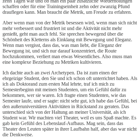
zehn Tagen war und ob man ein paar zusätzliche Wiederholungen
schaffen oder für eine Trainingseinheit zehn oder zwanzig Pfund
drauflegen kann. Man braucht die Metrik, um Freude zu erfahren.
Aber wenn man von der Metrik besessen wird, wenn man sich nicht
mehr verbessert und frustriert ist und die Aktivität nicht mehr
genießt, geht man auch fehl. Sie sprechen bewegend über die
Schönheit des Kletterns als Einklang mit Bewegung und Eleganz.
Wenn man vergisst, dass das, was man liebt, die Eleganz der
Bewegung ist, und sich nur darauf konzentriert, die Route
hochzukommen, verliert man etwas Wesentliches. Also muss man
eine komplexe Beziehung zu Metriken kultivieren.
Ich dachte auch an zwei Archetypen. Da ist zum einen der
ehrgeizige Student, den Sie und ich schon oft unterrichtet haben. Als
ich als Doktorand zum ersten Mal lehrte, traf ich mich zu
Semesterbeginn mit meinen Studenten, um ein Gefühl dafür zu
bekommen, wer sie waren. Ich fragte einen Studenten, wie das
Semester laufe, und er sagte: nicht sehr gut, ich habe das Gefühl, bei
den außeruniversitären Aktivitäten in Rückstand zu geraten. Das
unterschied sich von der Haltung an meiner Universität, als ich
Student war. Wir machten viel Theater, weil es uns Spaß machte. Es
gab kein Gefühl des Lebenslauf-Aufbaus. Mag sein, dass das
Theater den Leuten später in ihrer Laufbahn half, aber das war nicht
die Denkweise.