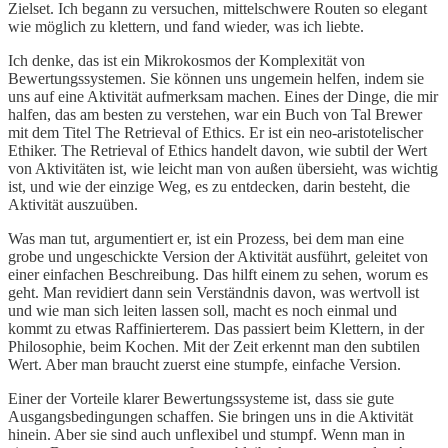
Zielset. Ich begann zu versuchen, mittelschwere Routen so elegant
wie möglich zu klettern, und fand wieder, was ich liebte.
Ich denke, das ist ein Mikrokosmos der Komplexität von
Bewertungssystemen. Sie können uns ungemein helfen, indem sie
uns auf eine Aktivität aufmerksam machen. Eines der Dinge, die mir
halfen, das am besten zu verstehen, war ein Buch von Tal Brewer
mit dem Titel The Retrieval of Ethics. Er ist ein neo-aristotelischer
Ethiker. The Retrieval of Ethics handelt davon, wie subtil der Wert
von Aktivitäten ist, wie leicht man von außen übersieht, was wichtig
ist, und wie der einzige Weg, es zu entdecken, darin besteht, die
Aktivität auszuüben.
Was man tut, argumentiert er, ist ein Prozess, bei dem man eine
grobe und ungeschickte Version der Aktivität ausführt, geleitet von
einer einfachen Beschreibung. Das hilft einem zu sehen, worum es
geht. Man revidiert dann sein Verständnis davon, was wertvoll ist
und wie man sich leiten lassen soll, macht es noch einmal und
kommt zu etwas Raffinierterem. Das passiert beim Klettern, in der
Philosophie, beim Kochen. Mit der Zeit erkennt man den subtilen
Wert. Aber man braucht zuerst eine stumpfe, einfache Version.
Einer der Vorteile klarer Bewertungssysteme ist, dass sie gute
Ausgangsbedingungen schaffen. Sie bringen uns in die Aktivität
hinein. Aber sie sind auch unflexibel und stumpf. Wenn man in