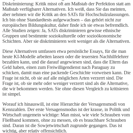
Diskriminierung: Kritik misst oft am Maßstab der Perfektion statt am
Maßstab verfügbarer Alternativen. Ich weiß, dass Sie das meinten,
aber nehmen wir die Kritik an den SATs für Hochschulzulassungen.
Ich bin ohne Standardtests aufgewachsen – das gehört nicht zur
europäischen Bildungskultur, daher finde ich sie etwas befremdlich.
Alle Studien zeigen: Ja, SATs diskriminieren gewisse ethnische
Gruppen und bestimmte soziokulturelle oder sozioökonomische
Schichten. Aber sie diskriminieren weit weniger als die Alternativen.
Diese Alternativen umfassen etwa persönliche Essays, für die man
heute KI-Modelle arbeiten lassen oder die teuersten Nachhilfelehrer
bezahlen kann, und die darauf angewiesen sind, dass die Eltern das
Geld haben, einen zum Freiwilligendienst nach Paraguay zu
schicken, damit man eine packende Geschichte vorweisen kann. Die
Frage ist nicht, ob sie auf alle möglichen Arten verzerrt sind. Die
Frage ist, ob sie mehr oder weniger verzerrt sind als die Alternative,
die wir bekommen werden. Sie ohne diesen Vergleich zu kritisieren
ist simpel.
Worauf ich hinauswill, ist eine Hierarchie der Versagensmodi von
Kennzahlen. Der erste Versagensmodus ist der krasse, in Politik und
Wirtschaft ungemein wichtige: Man misst, wie viele Schrauben vom
Fließband kommen, ohne zu messen, ob es brauchbare Schrauben
sind. Daran ist die Sowjetwirtschaft zugrunde gegangen. Das ist
wichtig, aber relativ offensichtlich.