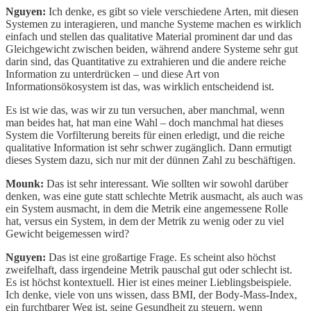
Nguyen:
Ich denke, es gibt so viele verschiedene Arten, mit diesen
Systemen zu interagieren, und manche Systeme machen es wirklich
einfach und stellen das qualitative Material prominent dar und das
Gleichgewicht zwischen beiden, während andere Systeme sehr gut
darin sind, das Quantitative zu extrahieren und die andere reiche
Information zu unterdrücken – und diese Art von
Informationsökosystem ist das, was wirklich entscheidend ist.
Es ist wie das, was wir zu tun versuchen, aber manchmal, wenn
man beides hat, hat man eine Wahl – doch manchmal hat dieses
System die Vorfilterung bereits für einen erledigt, und die reiche
qualitative Information ist sehr schwer zugänglich. Dann ermutigt
dieses System dazu, sich nur mit der dünnen Zahl zu beschäftigen.
Mounk:
Das ist sehr interessant. Wie sollten wir sowohl darüber
denken, was eine gute statt schlechte Metrik ausmacht, als auch was
ein System ausmacht, in dem die Metrik eine angemessene Rolle
hat, versus ein System, in dem der Metrik zu wenig oder zu viel
Gewicht beigemessen wird?
Nguyen:
Das ist eine großartige Frage. Es scheint also höchst
zweifelhaft, dass irgendeine Metrik pauschal gut oder schlecht ist.
Es ist höchst kontextuell. Hier ist eines meiner Lieblingsbeispiele.
Ich denke, viele von uns wissen, dass BMI, der Body-Mass-Index,
ein furchtbarer Weg ist, seine Gesundheit zu steuern, wenn