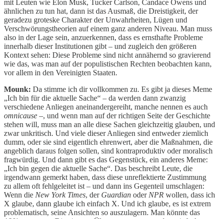
mit Leuten wie Elon Musk, Tucker Carlson, Candace Owens und
ähnlichen zu tun hat, dann ist das Ausmaß, die Dreistigkeit, der
geradezu groteske Charakter der Unwahrheiten, Lügen und
Verschwörungstheorien auf einem ganz anderen Niveau. Man muss
also in der Lage sein, anzuerkennen, dass es ernsthafte Probleme
innerhalb dieser Institutionen gibt – und zugleich den größeren
Kontext sehen: Diese Probleme sind nicht annähernd so gravierend
wie das, was man auf der populistischen Rechten beobachten kann,
vor allem in den Vereinigten Staaten.
Mounk:
Da stimme ich dir vollkommen zu. Es gibt ja dieses Meme
„Ich bin für die aktuelle Sache“ – da werden dann zwanzig
verschiedene Anliegen aneinandergereiht, manche nennen es auch
omnicause
–, und wenn man auf der richtigen Seite der Geschichte
stehen will, muss man an alle diese Sachen gleichzeitig glauben, und
zwar unkritisch. Und viele dieser Anliegen sind entweder ziemlich
dumm, oder sie sind eigentlich ehrenwert, aber die Maßnahmen, die
angeblich daraus folgen sollen, sind kontraproduktiv oder moralisch
fragwürdig. Und dann gibt es das Gegenstück, ein anderes Meme:
„Ich bin gegen die aktuelle Sache“. Das beschreibt Leute, die
irgendwann gemerkt haben, dass diese unreflektierte Zustimmung
zu allem oft fehlgeleitet ist – und dann ins Gegenteil umschlagen:
Wenn die
New York Times
, der
Guardian
oder
NPR
wollen, dass ich
X glaube, dann glaube ich einfach X. Und ich glaube, es ist extrem
problematisch, seine Ansichten so auszulagern. Man könnte das