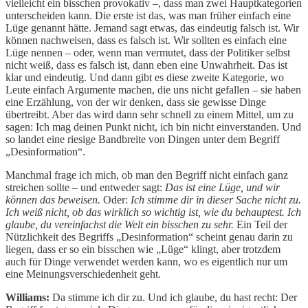
vielleicht ein bisschen provokativ –, dass man zwei Hauptkategorien
unterscheiden kann. Die erste ist das, was man früher einfach eine
Lüge genannt hätte. Jemand sagt etwas, das eindeutig falsch ist. Wir
können nachweisen, dass es falsch ist. Wir sollten es einfach eine
Lüge nennen – oder, wenn man vermutet, dass der Politiker selbst
nicht weiß, dass es falsch ist, dann eben eine Unwahrheit. Das ist
klar und eindeutig. Und dann gibt es diese zweite Kategorie, wo
Leute einfach Argumente machen, die uns nicht gefallen – sie haben
eine Erzählung, von der wir denken, dass sie gewisse Dinge
übertreibt. Aber das wird dann sehr schnell zu einem Mittel, um zu
sagen: Ich mag deinen Punkt nicht, ich bin nicht einverstanden. Und
so landet eine riesige Bandbreite von Dingen unter dem Begriff
„Desinformation“.
Manchmal frage ich mich, ob man den Begriff nicht einfach ganz
streichen sollte – und entweder sagt:
Das ist eine Lüge, und wir
können das beweisen.
Oder:
Ich stimme dir in dieser Sache nicht zu.
Ich weiß nicht, ob das wirklich so wichtig ist, wie du behauptest. Ich
glaube, du vereinfachst die Welt ein bisschen zu sehr.
Ein Teil der
Nützlichkeit des Begriffs „Desinformation“ scheint genau darin zu
liegen, dass er so ein bisschen wie „Lüge“ klingt, aber trotzdem
auch für Dinge verwendet werden kann, wo es eigentlich nur um
eine Meinungsverschiedenheit geht.
Williams:
Da stimme ich dir zu. Und ich glaube, du hast recht: Der