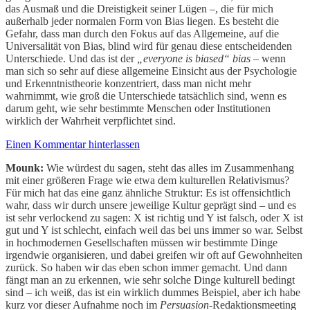
das Ausmaß und die Dreistigkeit seiner Lügen –, die für mich
außerhalb jeder normalen Form von Bias liegen. Es besteht die
Gefahr, dass man durch den Fokus auf das Allgemeine, auf die
Universalität von Bias, blind wird für genau diese entscheidenden
Unterschiede. Und das ist der
„everyone is biased“ bias
– wenn
man sich so sehr auf diese allgemeine Einsicht aus der Psychologie
und Erkenntnistheorie konzentriert, dass man nicht mehr
wahrnimmt, wie groß die Unterschiede tatsächlich sind, wenn es
darum geht, wie sehr bestimmte Menschen oder Institutionen
wirklich der Wahrheit verpflichtet sind.
Einen Kommentar hinterlassen
Mounk:
Wie würdest du sagen, steht das alles im Zusammenhang
mit einer größeren Frage wie etwa dem kulturellen Relativismus?
Für mich hat das eine ganz ähnliche Struktur: Es ist offensichtlich
wahr, dass wir durch unsere jeweilige Kultur geprägt sind – und es
ist sehr verlockend zu sagen: X ist richtig und Y ist falsch, oder X ist
gut und Y ist schlecht, einfach weil das bei uns immer so war. Selbst
in hochmodernen Gesellschaften müssen wir bestimmte Dinge
irgendwie organisieren, und dabei greifen wir oft auf Gewohnheiten
zurück. So haben wir das eben schon immer gemacht. Und dann
fängt man an zu erkennen, wie sehr solche Dinge kulturell bedingt
sind – ich weiß, das ist ein wirklich dummes Beispiel, aber ich habe
kurz vor dieser Aufnahme noch im
Persuasion
-Redaktionsmeeting