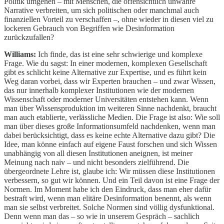
Politik umgehen – mit Menschen, die offensichtlich unwahre
Narrative verbreiten, um sich politischen oder manchmal auch
finanziellen Vorteil zu verschaffen –, ohne wieder in diesen viel zu
lockeren Gebrauch von Begriffen wie Desinformation
zurückzufallen?
Williams:
Ich finde, das ist eine sehr schwierige und komplexe
Frage. Wie du sagst: In einer modernen, komplexen Gesellschaft
gibt es schlicht keine Alternative zur Expertise, und es führt kein
Weg daran vorbei, dass wir Experten brauchen – und zwar Wissen,
das nur innerhalb komplexer Institutionen wie der modernen
Wissenschaft oder moderner Universitäten entstehen kann. Wenn
man über Wissensproduktion im weiteren Sinne nachdenkt, braucht
man auch etablierte, verlässliche Medien. Die Frage ist also: Wie soll
man über dieses große Informationsumfeld nachdenken, wenn man
dabei berücksichtigt, dass es keine echte Alternative dazu gibt? Die
Idee, man könne einfach auf eigene Faust forschen und sich Wissen
unabhängig von all diesen Institutionen aneignen, ist meiner
Meinung nach naiv – und nicht besonders zielführend. Die
übergeordnete Lehre ist, glaube ich: Wir müssen diese Institutionen
verbessern, so gut wir können. Und ein Teil davon ist eine Frage der
Normen. Im Moment habe ich den Eindruck, dass man eher dafür
bestraft wird, wenn man elitäre Desinformation benennt, als wenn
man sie selbst verbreitet. Solche Normen sind völlig dysfunktional.
Denn wenn man das – so wie in unserem Gespräch – sachlich