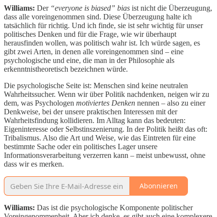
Williams:
Der
“everyone is biased” bias
ist nicht die Überzeugung,
dass alle voreingenommen sind. Diese Überzeugung halte ich
tatsächlich für richtig. Und ich finde, sie ist sehr wichtig für unser
politisches Denken und für die Frage, wie wir überhaupt
herausfinden wollen, was politisch wahr ist. Ich würde sagen, es
gibt zwei Arten, in denen alle voreingenommen sind – eine
psychologische und eine, die man in der Philosophie als
erkenntnistheoretisch bezeichnen würde.
Die psychologische Seite ist: Menschen sind keine neutralen
Wahrheitssucher. Wenn wir über Politik nachdenken, neigen wir zu
dem, was Psychologen
motiviertes Denken
nennen – also zu einer
Denkweise, bei der unsere praktischen Interessen mit der
Wahrheitsfindung kollidieren. Im Alltag kann das bedeuten:
Eigeninteresse oder Selbstinszenierung. In der Politik heißt das oft:
Tribalismus. Also die Art und Weise, wie das Eintreten für eine
bestimmte Sache oder ein politisches Lager unsere
Informationsverarbeitung verzerren kann – meist unbewusst, ohne
dass wir es merken.
Abonnieren
Williams:
Das ist die psychologische Komponente politischer
Voreingenommenheit. Aber ich denke, es gibt auch eine komplexere