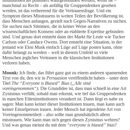
Institutionen als politisiert wahrgenommen werden, wenn sie –
manchmal zu Recht – als anfällig für Gruppendenken gesehen
werden, ist das verheerend für die Vertrauensfrage. Und ein
Symptom dieses Misstrauens in weiten Teilen der Bevölkerung ist,
dass Menschen anfangen, gezielt nach Gegen-Narrativen zu suchen.
Sie suchen nach Stimmen, die in keiner Weise an den
wissenschaftlichen Konsens oder an etablierte Expertise gebunden
sind. Und genau dort entsteht dann der Markt für Leute wie Tucker
Carlson oder Candace Owens. Dort entsteht eine Situation, in der
jemand wie Elon Musk einfach Lüge auf Lüge posten kann, ohne
dafür belangt zu werden – weil in diesem Umfeld so viele
Menschen jegliches Vertrauen in die klassischen Institutionen
verloren haben.
Mounk:
Ich finde, das führt ganz gut zu einem anderen spannenden
Text von dir, den wir in
Persuasion
veröffentlicht haben – unter dem
Titel
The “Everyone is Biased” Bias („Alle sind
voreingenommen“)
. Die Grundidee ist, dass man schnell in eine Art
Zynismus verfällt, sobald man erkennt, wie tief das Gruppendenken
in manchen Eliteninstitutionen verankert ist. Dann liegt es nahe zu
sagen: Man kann keiner dieser Institutionen trauen, man kann auch
keiner Einzelperson trauen. Jeder Mensch hat irgendeine Art von
Voreingenommenheit – also sollte man grundsätzlich allem
misstrauen. Wie kann man sich gegen diesen Zynismus wehren?
Und was genau meinst du mit dem
“everyone is biased” bias
?