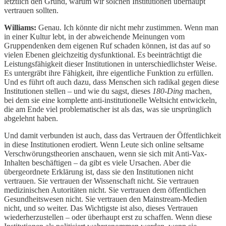
letztlich den Grund, warum wir solchen Institutionen überhaupt
vertrauen sollten.
Williams:
Genau. Ich könnte dir nicht mehr zustimmen. Wenn man
in einer Kultur lebt, in der abweichende Meinungen vom
Gruppendenken dem eigenen Ruf schaden können, ist das auf so
vielen Ebenen gleichzeitig dysfunktional. Es beeinträchtigt die
Leistungsfähigkeit dieser Institutionen in unterschiedlichster Weise.
Es untergräbt ihre Fähigkeit, ihre eigentliche Funktion zu erfüllen.
Und es führt oft auch dazu, dass Menschen sich radikal gegen diese
Institutionen stellen – und wie du sagst, dieses
180-Ding
machen,
bei dem sie eine komplette anti-institutionelle Weltsicht entwickeln,
die am Ende viel problematischer ist als das, was sie ursprünglich
abgelehnt haben.
Und damit verbunden ist auch, dass das Vertrauen der Öffentlichkeit
in diese Institutionen erodiert. Wenn Leute sich online seltsame
Verschwörungstheorien anschauen, wenn sie sich mit Anti-Vax-
Inhalten beschäftigen – da gibt es viele Ursachen. Aber die
übergeordnete Erklärung ist, dass sie den Institutionen nicht
vertrauen. Sie vertrauen der Wissenschaft nicht. Sie vertrauen
medizinischen Autoritäten nicht. Sie vertrauen dem öffentlichen
Gesundheitswesen nicht. Sie vertrauen den Mainstream-Medien
nicht, und so weiter. Das Wichtigste ist also, dieses Vertrauen
wiederherzustellen – oder überhaupt erst zu schaffen. Wenn diese