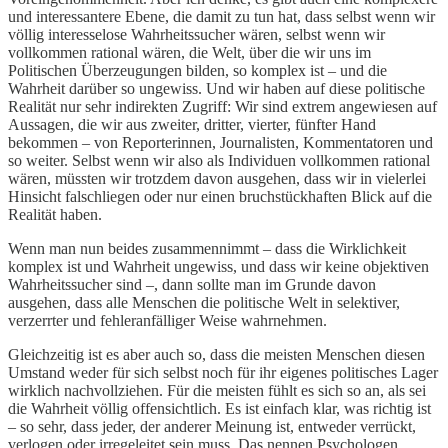
und interessantere Ebene, die damit zu tun hat, dass selbst wenn wir
völlig interesselose Wahrheitssucher wären, selbst wenn wir
vollkommen rational wären, die Welt, über die wir uns im
Politischen Überzeugungen bilden, so komplex ist – und die
Wahrheit darüber so ungewiss. Und wir haben auf diese politische
Realität nur sehr indirekten Zugriff: Wir sind extrem angewiesen auf
Aussagen, die wir aus zweiter, dritter, vierter, fünfter Hand
bekommen – von Reporterinnen, Journalisten, Kommentatoren und
so weiter. Selbst wenn wir also als Individuen vollkommen rational
wären, müssten wir trotzdem davon ausgehen, dass wir in vielerlei
Hinsicht falschliegen oder nur einen bruchstückhaften Blick auf die
Realität haben.
Wenn man nun beides zusammennimmt – dass die Wirklichkeit
komplex ist und Wahrheit ungewiss, und dass wir keine objektiven
Wahrheitssucher sind –, dann sollte man im Grunde davon
ausgehen, dass alle Menschen die politische Welt in selektiver,
verzerrter und fehleranfälliger Weise wahrnehmen.
Gleichzeitig ist es aber auch so, dass die meisten Menschen diesen
Umstand weder für sich selbst noch für ihr eigenes politisches Lager
wirklich nachvollziehen. Für die meisten fühlt es sich so an, als sei
die Wahrheit völlig offensichtlich. Es ist einfach klar, was richtig ist
– so sehr, dass jeder, der anderer Meinung ist, entweder verrückt,
verlogen oder irregeleitet sein muss. Das nennen Psychologen