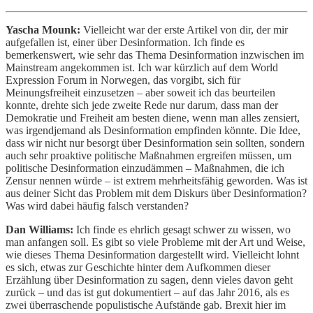
Yascha Mounk:
Vielleicht war der erste Artikel von dir, der mir
aufgefallen ist, einer über Desinformation. Ich finde es
bemerkenswert, wie sehr das Thema Desinformation inzwischen im
Mainstream angekommen ist. Ich war kürzlich auf dem World
Expression Forum in Norwegen, das vorgibt, sich für
Meinungsfreiheit einzusetzen – aber soweit ich das beurteilen
konnte, drehte sich jede zweite Rede nur darum, dass man der
Demokratie und Freiheit am besten diene, wenn man alles zensiert,
was irgendjemand als Desinformation empfinden könnte. Die Idee,
dass wir nicht nur besorgt über Desinformation sein sollten, sondern
auch sehr proaktive politische Maßnahmen ergreifen müssen, um
politische Desinformation einzudämmen – Maßnahmen, die ich
Zensur nennen würde – ist extrem mehrheitsfähig geworden. Was ist
aus deiner Sicht das Problem mit dem Diskurs über Desinformation?
Was wird dabei häufig falsch verstanden?
Dan Williams:
Ich finde es ehrlich gesagt schwer zu wissen, wo
man anfangen soll. Es gibt so viele Probleme mit der Art und Weise,
wie dieses Thema Desinformation dargestellt wird. Vielleicht lohnt
es sich, etwas zur Geschichte hinter dem Aufkommen dieser
Erzählung über Desinformation zu sagen, denn vieles davon geht
zurück – und das ist gut dokumentiert – auf das Jahr 2016, als es
zwei überraschende populistische Aufstände gab. Brexit hier im