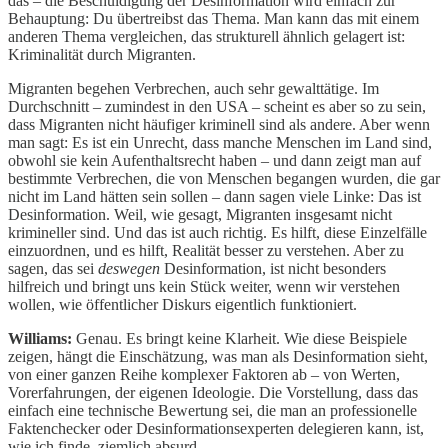
das – die Beschuldigung der Desinformation wird einfach zur
Behauptung: Du übertreibst das Thema. Man kann das mit einem
anderen Thema vergleichen, das strukturell ähnlich gelagert ist:
Kriminalität durch Migranten.
Migranten begehen Verbrechen, auch sehr gewalttätige. Im
Durchschnitt – zumindest in den USA – scheint es aber so zu sein,
dass Migranten nicht häufiger kriminell sind als andere. Aber wenn
man sagt: Es ist ein Unrecht, dass manche Menschen im Land sind,
obwohl sie kein Aufenthaltsrecht haben – und dann zeigt man auf
bestimmte Verbrechen, die von Menschen begangen wurden, die gar
nicht im Land hätten sein sollen – dann sagen viele Linke: Das ist
Desinformation. Weil, wie gesagt, Migranten insgesamt nicht
krimineller sind. Und das ist auch richtig. Es hilft, diese Einzelfälle
einzuordnen, und es hilft, Realität besser zu verstehen. Aber zu
sagen, das sei
deswegen
Desinformation, ist nicht besonders
hilfreich und bringt uns kein Stück weiter, wenn wir verstehen
wollen, wie öffentlicher Diskurs eigentlich funktioniert.
Williams:
Genau. Es bringt keine Klarheit. Wie diese Beispiele
zeigen, hängt die Einschätzung, was man als Desinformation sieht,
von einer ganzen Reihe komplexer Faktoren ab – von Werten,
Vorerfahrungen, der eigenen Ideologie. Die Vorstellung, dass das
einfach eine technische Bewertung sei, die man an professionelle
Faktenchecker oder Desinformationsexperten delegieren kann, ist,
wie ich finde, ziemlich absurd.