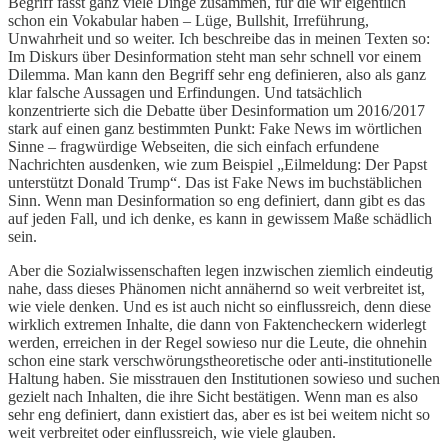
Begriff fasst ganz viele Dinge zusammen, für die wir eigentlich
schon ein Vokabular haben – Lüge, Bullshit, Irreführung,
Unwahrheit und so weiter. Ich beschreibe das in meinen Texten so:
Im Diskurs über Desinformation steht man sehr schnell vor einem
Dilemma. Man kann den Begriff sehr eng definieren, also als ganz
klar falsche Aussagen und Erfindungen. Und tatsächlich
konzentrierte sich die Debatte über Desinformation um 2016/2017
stark auf einen ganz bestimmten Punkt: Fake News im wörtlichen
Sinne – fragwürdige Webseiten, die sich einfach erfundene
Nachrichten ausdenken, wie zum Beispiel „Eilmeldung: Der Papst
unterstützt Donald Trump“. Das ist Fake News im buchstäblichen
Sinn. Wenn man Desinformation so eng definiert, dann gibt es das
auf jeden Fall, und ich denke, es kann in gewissem Maße schädlich
sein.
Aber die Sozialwissenschaften legen inzwischen ziemlich eindeutig
nahe, dass dieses Phänomen nicht annähernd so weit verbreitet ist,
wie viele denken. Und es ist auch nicht so einflussreich, denn diese
wirklich extremen Inhalte, die dann von Faktencheckern widerlegt
werden, erreichen in der Regel sowieso nur die Leute, die ohnehin
schon eine stark verschwörungstheoretische oder anti-institutionelle
Haltung haben. Sie misstrauen den Institutionen sowieso und suchen
gezielt nach Inhalten, die ihre Sicht bestätigen. Wenn man es also
sehr eng definiert, dann existiert das, aber es ist bei weitem nicht so
weit verbreitet oder einflussreich, wie viele glauben.