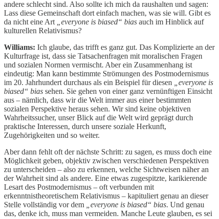
andere schlecht sind. Also sollte ich mich da raushalten und sagen:
Lass diese Gemeinschaft dort einfach machen, was sie will. Gibt es
da nicht eine Art
„everyone is biased“ bias
auch im Hinblick auf
kulturellen Relativismus?
Williams:
Ich glaube, das trifft es ganz gut. Das Komplizierte an der
Kulturfrage ist, dass sie Tatsachenfragen mit moralischen Fragen
und sozialen Normen vermischt. Aber ein Zusammenhang ist
eindeutig: Man kann bestimmte Strömungen des Postmodernismus
im 20. Jahrhundert durchaus als ein Beispiel für diesen
„everyone is
biased“ bias
sehen. Sie gehen von einer ganz vernünftigen Einsicht
aus – nämlich, dass wir die Welt immer aus einer bestimmten
sozialen Perspektive heraus sehen. Wir sind keine objektiven
Wahrheitssucher, unser Blick auf die Welt wird geprägt durch
praktische Interessen, durch unsere soziale Herkunft,
Zugehörigkeiten und so weiter.
Aber dann fehlt oft der nächste Schritt: zu sagen, es muss doch eine
Möglichkeit geben, objektiv zwischen verschiedenen Perspektiven
zu unterscheiden – also zu erkennen, welche Sichtweisen näher an
der Wahrheit sind als andere. Eine etwas zugespitzte, karikierende
Lesart des Postmodernismus – oft verbunden mit
erkenntnistheoretischem Relativismus – kapituliert genau an dieser
Stelle vollständig vor dem
„everyone is biased“ bias
. Und genau
das, denke ich, muss man vermeiden. Manche Leute glauben, es sei