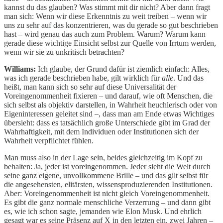
kannst du das glauben? Was stimmt mit dir nicht? Aber dann fragt
man sich: Wenn wir diese Erkenntnis zu weit treiben – wenn wir
uns zu sehr auf das konzentrieren, was du gerade so gut beschrieben
hast – wird genau das auch zum Problem. Warum? Warum kann
gerade diese wichtige Einsicht selbst zur Quelle von Irrtum werden,
wenn wir sie zu unkritisch betrachten?
Williams:
Ich glaube, der Grund dafür ist ziemlich einfach: Alles,
was ich gerade beschrieben habe, gilt wirklich für
alle
. Und das
heißt, man kann sich so sehr auf diese Universalität der
Voreingenommenheit fixieren – und darauf, wie oft Menschen, die
sich selbst als objektiv darstellen, in Wahrheit heuchlerisch oder von
Eigeninteressen geleitet sind –, dass man am Ende etwas Wichtiges
übersieht: dass es tatsächlich große Unterschiede gibt im Grad der
Wahrhaftigkeit, mit dem Individuen oder Institutionen sich der
Wahrheit verpflichtet fühlen.
Man muss also in der Lage sein, beides gleichzeitig im Kopf zu
behalten: Ja, jeder ist voreingenommen. Jeder sieht die Welt durch
seine ganz eigene, unvollkommene Brille – und das gilt selbst für
die angesehensten, elitärsten, wissensproduzierenden Institutionen.
Aber: Voreingenommenheit ist nicht gleich Voreingenommenheit.
Es gibt die ganz normale menschliche Verzerrung – und dann gibt
es, wie ich schon sagte, jemanden wie Elon Musk. Und ehrlich
gesagt war es seine Präsenz auf X in den letzten ein, zwei Jahren –