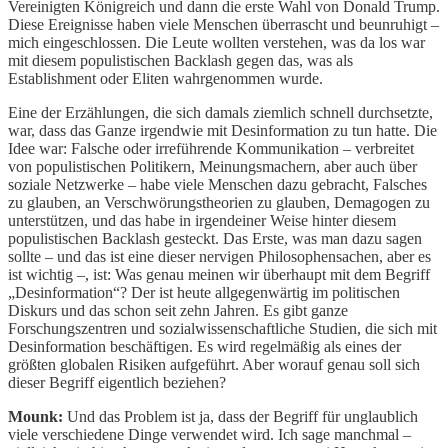
Vereinigten Königreich und dann die erste Wahl von Donald Trump.
Diese Ereignisse haben viele Menschen überrascht und beunruhigt –
mich eingeschlossen. Die Leute wollten verstehen, was da los war
mit diesem populistischen Backlash gegen das, was als
Establishment oder Eliten wahrgenommen wurde.
Eine der Erzählungen, die sich damals ziemlich schnell durchsetzte,
war, dass das Ganze irgendwie mit Desinformation zu tun hatte. Die
Idee war: Falsche oder irreführende Kommunikation – verbreitet
von populistischen Politikern, Meinungsmachern, aber auch über
soziale Netzwerke – habe viele Menschen dazu gebracht, Falsches
zu glauben, an Verschwörungstheorien zu glauben, Demagogen zu
unterstützen, und das habe in irgendeiner Weise hinter diesem
populistischen Backlash gesteckt. Das Erste, was man dazu sagen
sollte – und das ist eine dieser nervigen Philosophensachen, aber es
ist wichtig –, ist: Was genau meinen wir überhaupt mit dem Begriff
„Desinformation“? Der ist heute allgegenwärtig im politischen
Diskurs und das schon seit zehn Jahren. Es gibt ganze
Forschungszentren und sozialwissenschaftliche Studien, die sich mit
Desinformation beschäftigen. Es wird regelmäßig als eines der
größten globalen Risiken aufgeführt. Aber worauf genau soll sich
dieser Begriff eigentlich beziehen?
Mounk:
Und das Problem ist ja, dass der Begriff für unglaublich
viele verschiedene Dinge verwendet wird. Ich sage manchmal –