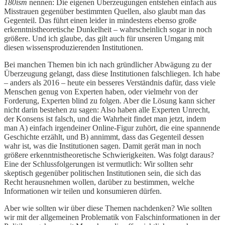
180ism
nennen: Die eigenen Überzeugungen entstehen einfach aus
Misstrauen gegenüber bestimmten Quellen, also glaubt man das
Gegenteil. Das führt einen leider in mindestens ebenso große
erkenntnistheoretische Dunkelheit – wahrscheinlich sogar in noch
größere. Und ich glaube, das gilt auch für unseren Umgang mit
diesen wissensproduzierenden Institutionen.
Bei manchen Themen bin ich nach gründlicher Abwägung zu der
Überzeugung gelangt, dass diese Institutionen falschliegen. Ich habe
– anders als 2016 – heute ein besseres Verständnis dafür, dass viele
Menschen genug von Experten haben, oder vielmehr von der
Forderung, Experten blind zu folgen. Aber die Lösung kann sicher
nicht darin bestehen zu sagen: Also haben alle Experten Unrecht,
der Konsens ist falsch, und die Wahrheit findet man jetzt, indem
man A) einfach irgendeiner Online-Figur zuhört, die eine spannende
Geschichte erzählt, und B) annimmt, dass das Gegenteil dessen
wahr ist, was die Institutionen sagen. Damit gerät man in noch
größere erkenntnistheoretische Schwierigkeiten. Was folgt daraus?
Eine der Schlussfolgerungen ist vermutlich: Wir sollten sehr
skeptisch gegenüber politischen Institutionen sein, die sich das
Recht herausnehmen wollen, darüber zu bestimmen, welche
Informationen wir teilen und konsumieren dürfen.
Aber wie sollten wir über diese Themen nachdenken? Wie sollten
wir mit der allgemeinen Problematik von Falschinformationen in der