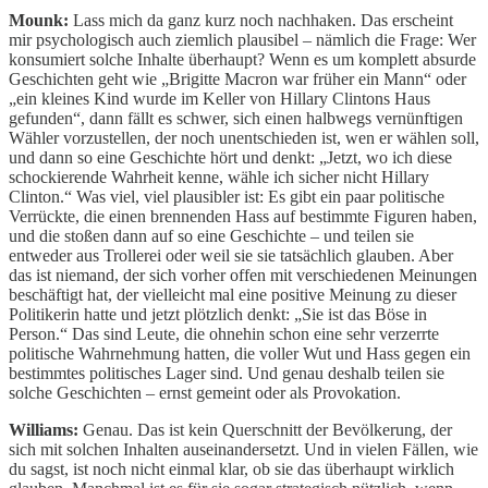
Mounk:
Lass mich da ganz kurz noch nachhaken. Das erscheint
mir psychologisch auch ziemlich plausibel – nämlich die Frage: Wer
konsumiert solche Inhalte überhaupt? Wenn es um komplett absurde
Geschichten geht wie „Brigitte Macron war früher ein Mann“ oder
„ein kleines Kind wurde im Keller von Hillary Clintons Haus
gefunden“, dann fällt es schwer, sich einen halbwegs vernünftigen
Wähler vorzustellen, der noch unentschieden ist, wen er wählen soll,
und dann so eine Geschichte hört und denkt: „Jetzt, wo ich diese
schockierende Wahrheit kenne, wähle ich sicher nicht Hillary
Clinton.“ Was viel, viel plausibler ist: Es gibt ein paar politische
Verrückte, die einen brennenden Hass auf bestimmte Figuren haben,
und die stoßen dann auf so eine Geschichte – und teilen sie
entweder aus Trollerei oder weil sie sie tatsächlich glauben. Aber
das ist niemand, der sich vorher offen mit verschiedenen Meinungen
beschäftigt hat, der vielleicht mal eine positive Meinung zu dieser
Politikerin hatte und jetzt plötzlich denkt: „Sie ist das Böse in
Person.“ Das sind Leute, die ohnehin schon eine sehr verzerrte
politische Wahrnehmung hatten, die voller Wut und Hass gegen ein
bestimmtes politisches Lager sind. Und genau deshalb teilen sie
solche Geschichten – ernst gemeint oder als Provokation.
Williams:
Genau. Das ist kein Querschnitt der Bevölkerung, der
sich mit solchen Inhalten auseinandersetzt. Und in vielen Fällen, wie
du sagst, ist noch nicht einmal klar, ob sie das überhaupt wirklich