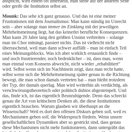
anspricht, wird einem oft unterstellt, man stehe auf der anderen Seite
oder greife die Institution selbst an.
Mounk:
Das sehe ich ganz genauso. Und das ist eine meiner
Frustrationen mit dem Journalismus: Man kann ständig im Unrecht
sein – aber solange man
immer im Einklang
mit der jeweiligen
Mehrheitsmeinung liegt, hat das keinerlei berufliche Konsequenzen.
Man kann 20 Jahre lang den größten Unsinn verbreiten – solange
man im Chor mitsingt, passiert nichts. Das ist vielleicht nicht
überraschend, weil man dann schwer auffällt – man ist einfach Teil
eines Meinungsblocks. Was ich aber wirklich erstaunlich finde –
und noch frustrierender, noch bedenklicher – ist, dass man, wenn
man einmal vom Konsens abweicht, nicht wieder „rehabilitiert“
wird. Selbst wenn sich im Nachhinein zeigt, dass man recht hatte,
selbst wenn sich die Mehrheitsmeinung später genau in die Richtung
bewegt, die man schon damals vertreten hat – man bleibt trotzdem
der Typ, der damals querlag. Man wird weiterhin als verdächtig, als
verschwörungstheoretisch oder politisch dubios abgestempelt. Und
das, finde ich, ist das eigentlich Beunruhigende. Denn das schreckt
genau die Art von kritischem Denken ab, die diese Institutionen
eigentlich brauchen. Warum glauben wir überhaupt an die
Wissenschaft? Weil es dort den offenen Diskurs geben
soll
, weil es
Mechanismen geben
soll
, die Widerspruch fördern. Wenn unsere
gesellschaftlichen Dynamiken aber so gestrickt sind, dass genau
diese Mechanismen nicht mehr funktionieren, dann untergräbt das