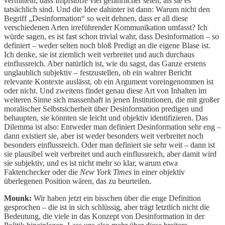
vermitteln, dass Impfstoffe viel gefährlicher seien, als sie es
tatsächlich sind. Und die Idee dahinter ist dann: Warum nicht den
Begriff „Desinformation“ so weit dehnen, dass er all diese
verschiedenen Arten irreführender Kommunikation umfasst? Ich
würde sagen, es ist fast schon trivial wahr, dass Desinformation – so
definiert – weder selten noch bloß Predigt an die eigene Blase ist.
Ich denke, sie ist ziemlich weit verbreitet und auch durchaus
einflussreich. Aber natürlich ist, wie du sagst, das Ganze erstens
unglaublich subjektiv – festzustellen, ob ein wahrer Bericht
relevante Kontexte auslässt, ob ein Argument voreingenommen ist
oder nicht. Und zweitens findet genau diese Art von Inhalten im
weiteren Sinne sich massenhaft in jenen Institutionen, die mit großer
moralischer Selbstsicherheit über Desinformation predigen und
behaupten, sie könnten sie leicht und objektiv identifizieren. Das
Dilemma ist also: Entweder man definiert Desinformation sehr eng –
dann existiert sie, aber ist weder besonders weit verbreitet noch
besonders einflussreich. Oder man definiert sie sehr weit – dann ist
sie plausibel weit verbreitet und auch einflussreich, aber damit wird
sie subjektiv, und es ist nicht mehr so klar, warum etwa
Faktenchecker oder die
New York Times
in einer objektiv
überlegenen Position wären, das zu beurteilen.
Mounk:
Wir haben jetzt ein bisschen über die enge Definition
gesprochen – die ist in sich schlüssig, aber trägt letztlich nicht die
Bedeutung, die viele in das Konzept von Desinformation in der