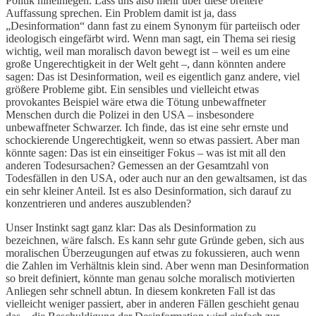
Politik hineinlegen. Lass uns also mehr über diese breitere
Auffassung sprechen. Ein Problem damit ist ja, dass
„Desinformation“ dann fast zu einem Synonym für parteiisch oder
ideologisch eingefärbt wird. Wenn man sagt, ein Thema sei riesig
wichtig, weil man moralisch davon bewegt ist – weil es um eine
große Ungerechtigkeit in der Welt geht –, dann könnten andere
sagen: Das ist Desinformation, weil es eigentlich ganz andere, viel
größere Probleme gibt. Ein sensibles und vielleicht etwas
provokantes Beispiel wäre etwa die Tötung unbewaffneter
Menschen durch die Polizei in den USA – insbesondere
unbewaffneter Schwarzer. Ich finde, das ist eine sehr ernste und
schockierende Ungerechtigkeit, wenn so etwas passiert. Aber man
könnte sagen: Das ist ein einseitiger Fokus – was ist mit all den
anderen Todesursachen? Gemessen an der Gesamtzahl von
Todesfällen in den USA, oder auch nur an den gewaltsamen, ist das
ein sehr kleiner Anteil. Ist es also Desinformation, sich darauf zu
konzentrieren und anderes auszublenden?
Unser Instinkt sagt ganz klar: Das als Desinformation zu
bezeichnen, wäre falsch. Es kann sehr gute Gründe geben, sich aus
moralischen Überzeugungen auf etwas zu fokussieren, auch wenn
die Zahlen im Verhältnis klein sind. Aber wenn man Desinformation
so breit definiert, könnte man genau solche moralisch motivierten
Anliegen sehr schnell abtun. In diesem konkreten Fall ist das
vielleicht weniger passiert, aber in anderen Fällen geschieht genau