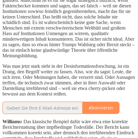
glauben. Manchmal ist es für sie sogar strategisch nützlich, wenn
Faktenchecker kommen und sagen, das sei falsch – weil sie diesen
Institutionen sowieso feindlich gegenüberstehen, macht das für sie
keinen Unterschied. Das heißt nicht, dass solche Inhalte nie
schädlich sind. Es ist wahrscheinlich keine gute Sache, wenn
Menschen mit extrem verschwörerischem Weltbild und großem
Hass auf Institutionen Unmengen an wirrem, qualitativ
minderwertigem Inhalt konsumieren. Das ist sicher nicht ideal. Aber
zu sagen, dass so etwas hinter Trumps Wahlsieg oder Brexit steckt –
das ist einfach keine glaubwürdige Theorie über öffentliche
Meinungsbildung.
Was man jetzt stark sieht in der Desinformationsforschung, ist ein
Drang, den Begriff weiter zu fassen. Also, wie du sagst: Leute, die
sich irren. Oder Meinungen haben, die verzerrt sind. Oder Aussagen
treffen, die technisch zwar stimmen, aber in ihrer Auswahl oder
Darstellung irreführend sind – weil sie etwa cherry-picken oder
bewusst aus dem Kontext reißen.
Abonnieren
Williams:
Das klassische Beispiel dafür wäre etwa eine korrekte
Berichterstattung über impfbedingte Todesfälle. Der Bericht kann
vollkommen korrekt sein, aber dennoch den irreführenden Eindruck