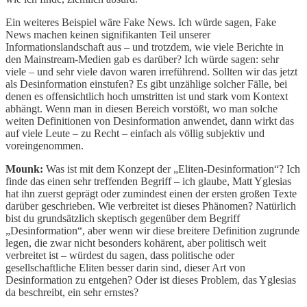
Ein weiteres Beispiel wäre Fake News. Ich würde sagen, Fake
News machen keinen signifikanten Teil unserer
Informationslandschaft aus – und trotzdem, wie viele Berichte in
den Mainstream-Medien gab es darüber? Ich würde sagen: sehr
viele – und sehr viele davon waren irreführend. Sollten wir das jetzt
als Desinformation einstufen? Es gibt unzählige solcher Fälle, bei
denen es offensichtlich hoch umstritten ist und stark vom Kontext
abhängt. Wenn man in diesen Bereich vorstößt, wo man solche
weiten Definitionen von Desinformation anwendet, dann wirkt das
auf viele Leute – zu Recht – einfach als völlig subjektiv und
voreingenommen.
Mounk:
Was ist mit dem Konzept der „Eliten-Desinformation“? Ich
finde das einen sehr treffenden Begriff – ich glaube, Matt Yglesias
hat ihn zuerst geprägt oder zumindest einen der ersten großen Texte
darüber geschrieben. Wie verbreitet ist dieses Phänomen? Natürlich
bist du grundsätzlich skeptisch gegenüber dem Begriff
„Desinformation“, aber wenn wir diese breitere Definition zugrunde
legen, die zwar nicht besonders kohärent, aber politisch weit
verbreitet ist – würdest du sagen, dass politische oder
gesellschaftliche Eliten besser darin sind, dieser Art von
Desinformation zu entgehen? Oder ist dieses Problem, das Yglesias
da beschreibt, ein sehr ernstes?