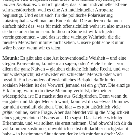
naiven Realismus
. Und ich glaube, das ist auf individueller Ebene
sehr zerstörerisch, weil es eine Art intellektueller Arroganz
begünstigt. Und es ist auch für die politische Polarisierung
katastrophal – weil man am Ende denkt: Die anderen erkennen
einfach nicht das, was für mich offensichtlich wahr ist, also müssen
sie böse oder dumm sein. In diesem Sinne ist wirklich jeder
voreingenommen – und das ist eine wichtige Wahrheit, die die
meisten Menschen intuitiv nicht sehen. Unsere politische Kultur
wäre besser, wenn wir es täten.
Mounk:
Es gibt also eine Art konventionelle Weisheit – und eine
Gegen-Konvention, könnte man sagen, oder? Viele Leute – vor
allem die ganz Naiven – glauben einfach: Ich habe Recht, und wer
mir widerspricht, ist entweder ein schlechter Mensch oder wird
bezahlt. Ein besonders offensichtliches Beispiel dafür in den
sozialen Medien ist der Vorwurf, jemand sei ein
grifter
. Die einzige
Erklärung, warum du diese Meinung vertrittst, die meiner
widerspricht, ist: Du machst das aus Geldgründen. Denn wenn du
ein guter und kluger Mensch wärst, könntest du so etwas Dummes
gar nicht ernsthaft glauben. Und klar – es gibt tatsächlich viele
grifter
online, keine Frage. Aber das blendet völlig die Möglichkeit
eines gutgemeinten Dissens aus. Du sagst: Das ist eine wichtige
Erkenntnis, und wir sollten sie ernst nehmen. Und obwohl ich dir da
vollkommen zustimme, obwohl ich selbst oft darüber nachgedacht
habe – in bestimmten Situationen denke ich mir dann doch: Wie