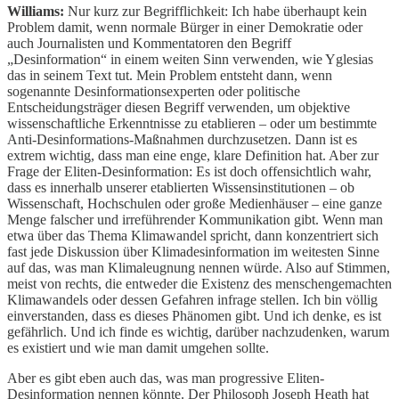
Williams:
Nur kurz zur Begrifflichkeit: Ich habe überhaupt kein
Problem damit, wenn normale Bürger in einer Demokratie oder
auch Journalisten und Kommentatoren den Begriff
„Desinformation“ in einem weiten Sinn verwenden, wie Yglesias
das in seinem Text tut. Mein Problem entsteht dann, wenn
sogenannte Desinformationsexperten oder politische
Entscheidungsträger diesen Begriff verwenden, um objektive
wissenschaftliche Erkenntnisse zu etablieren – oder um bestimmte
Anti-Desinformations-Maßnahmen durchzusetzen. Dann ist es
extrem wichtig, dass man eine enge, klare Definition hat. Aber zur
Frage der Eliten-Desinformation: Es ist doch offensichtlich wahr,
dass es innerhalb unserer etablierten Wissensinstitutionen – ob
Wissenschaft, Hochschulen oder große Medienhäuser – eine ganze
Menge falscher und irreführender Kommunikation gibt. Wenn man
etwa über das Thema Klimawandel spricht, dann konzentriert sich
fast jede Diskussion über Klimadesinformation im weitesten Sinne
auf das, was man Klimaleugnung nennen würde. Also auf Stimmen,
meist von rechts, die entweder die Existenz des menschengemachten
Klimawandels oder dessen Gefahren infrage stellen. Ich bin völlig
einverstanden, dass es dieses Phänomen gibt. Und ich denke, es ist
gefährlich. Und ich finde es wichtig, darüber nachzudenken, warum
es existiert und wie man damit umgehen sollte.
Aber es gibt eben auch das, was man progressive Eliten-
Desinformation nennen könnte. Der Philosoph Joseph Heath hat