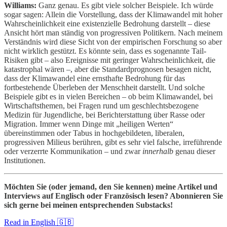
Williams:
Ganz genau. Es gibt viele solcher Beispiele. Ich würde
sogar sagen: Allein die Vorstellung, dass der Klimawandel mit hoher
Wahrscheinlichkeit eine existenzielle Bedrohung darstellt – diese
Ansicht hört man ständig von progressiven Politikern. Nach meinem
Verständnis wird diese Sicht von der empirischen Forschung so aber
nicht wirklich gestützt. Es könnte sein, dass es sogenannte Tail-
Risiken gibt – also Ereignisse mit geringer Wahrscheinlichkeit, die
katastrophal wären –, aber die Standardprognosen besagen nicht,
dass der Klimawandel eine ernsthafte Bedrohung für das
fortbestehende Überleben der Menschheit darstellt. Und solche
Beispiele gibt es in vielen Bereichen – ob beim Klimawandel, bei
Wirtschaftsthemen, bei Fragen rund um geschlechtsbezogene
Medizin für Jugendliche, bei Berichterstattung über Rasse oder
Migration. Immer wenn Dinge mit „heiligen Werten“
übereinstimmen oder Tabus in hochgebildeten, liberalen,
progressiven Milieus berühren, gibt es sehr viel falsche, irreführende
oder verzerrte Kommunikation – und zwar
innerhalb
genau dieser
Institutionen.
Möchten Sie (oder jemand, den Sie kennen) meine Artikel und
Interviews auf Englisch oder Französisch lesen? Abonnieren Sie
sich gerne bei meinen entsprechenden Substacks!
Read in English 🇬🇧