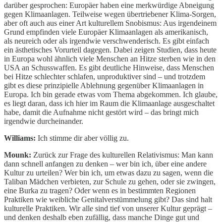
darüber gesprochen: Europäer haben eine merkwürdige Abneigung
gegen Klimaanlagen. Teilweise wegen übertriebener Klima-Sorgen,
aber oft auch aus einer Art kulturellem Snobismus: Aus irgendeinem
Grund empfinden viele Europäer Klimaanlagen als amerikanisch,
als neureich oder als irgendwie verschwenderisch. Es gibt einfach
ein ästhetisches Vorurteil dagegen. Dabei zeigen Studien, dass heute
in Europa wohl ähnlich viele Menschen an Hitze sterben wie in den
USA an Schusswaffen. Es gibt deutliche Hinweise, dass Menschen
bei Hitze schlechter schlafen, unproduktiver sind – und trotzdem
gibt es diese prinzipielle Ablehnung gegenüber Klimaanlagen in
Europa. Ich bin gerade etwas vom Thema abgekommen. Ich glaube,
es liegt daran, dass ich hier im Raum die Klimaanlage ausgeschaltet
habe, damit die Aufnahme nicht gestört wird – das bringt mich
irgendwie durcheinander.
Williams:
Ich stimme dir aber völlig zu.
Mounk:
Zurück zur Frage des kulturellen Relativismus: Man kann
dann schnell anfangen zu denken – wer bin ich, über eine andere
Kultur zu urteilen? Wer bin ich, um etwas dazu zu sagen, wenn die
Taliban Mädchen verbieten, zur Schule zu gehen, oder sie zwingen,
eine Burka zu tragen? Oder wenn es in bestimmten Regionen
Praktiken wie weibliche Genitalverstümmelung gibt? Das sind halt
kulturelle Praktiken. Wir alle sind tief von unserer Kultur geprägt –
und denken deshalb eben zufällig, dass manche Dinge gut und