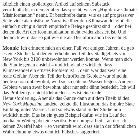
kürzlich einen großartigen Artikel auf seinem Substack
veröffentlicht, in dem er über das spricht, was er „Highbrow Climate
Misinformation“ nennt. Er beschreibt darin, wie es auf progressiver
Seite viele alarmistische Narrative über den Klimawandel gibt, die
einfach nicht gut durch empirische Belege gestützt sind – oder bei
denen die Art der Kommunikation nicht evidenzbasiert ist. Und
dennoch wird das so gut wie nie als Desinformation bezeichnet.
Mounk:
Ich erinnere mich an einen Fall vor einigen Jahren, da gab
es eine Studie, laut der ein erheblicher Teil des Stadtgebiets von
New York bis 2100 unbewohnbar werden könnte. Wenn man sich
die Studie genau ansieht – und ich glaube wirklich, dass
Klimawandel ein ernstes Problem ist –, dann war das zwar eine
reale Gefahr. Aber ein Teil der betroffenen Gebiete war ohnehin
heute schon unbewohnt, weil sie so nah am Wasser liegen. Andere
Gebiete waren zwar bewohnt, aber nur sehr dünn besiedelt. Ich will
das Problem gar nicht kleinreden – es ist eine reale
Herausforderung. Aber als das Ganze dann auf dem Titelbild des
New York Magazine
landete, zeigte die Illustration das Empire State
Building unter Wasser. Und so etwas stand in der Studie nun
wirklich nicht. Das ist ein gutes Beispiel dafür, wie im Lauf der
medialen Weitergabe eine seriöse Forschungsarbeit – an der ich
keinen Zweifel habe – so vermittelt wird, dass sie in der öffentlichen
Wahrnehmung etwas deutlich Falsches suggeriert.