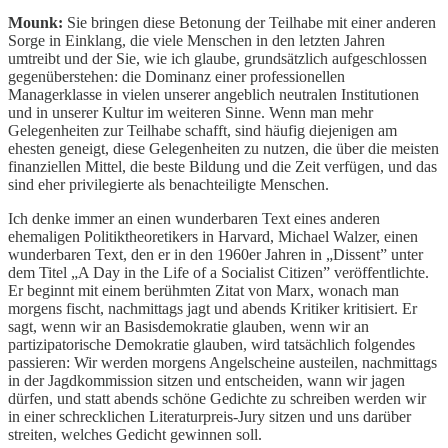
Mounk:
Sie bringen diese Betonung der Teilhabe mit einer anderen
Sorge in Einklang, die viele Menschen in den letzten Jahren
umtreibt und der Sie, wie ich glaube, grundsätzlich aufgeschlossen
gegenüberstehen: die Dominanz einer professionellen
Managerklasse in vielen unserer angeblich neutralen Institutionen
und in unserer Kultur im weiteren Sinne. Wenn man mehr
Gelegenheiten zur Teilhabe schafft, sind häufig diejenigen am
ehesten geneigt, diese Gelegenheiten zu nutzen, die über die meisten
finanziellen Mittel, die beste Bildung und die Zeit verfügen, und das
sind eher privilegierte als benachteiligte Menschen.
Ich denke immer an einen wunderbaren Text eines anderen
ehemaligen Politiktheoretikers in Harvard, Michael Walzer, einen
wunderbaren Text, den er in den 1960er Jahren in „Dissent” unter
dem Titel „A Day in the Life of a Socialist Citizen” veröffentlichte.
Er beginnt mit einem berühmten Zitat von Marx, wonach man
morgens fischt, nachmittags jagt und abends Kritiker kritisiert. Er
sagt, wenn wir an Basisdemokratie glauben, wenn wir an
partizipatorische Demokratie glauben, wird tatsächlich folgendes
passieren: Wir werden morgens Angelscheine austeilen, nachmittags
in der Jagdkommission sitzen und entscheiden, wann wir jagen
dürfen, und statt abends schöne Gedichte zu schreiben werden wir
in einer schrecklichen Literaturpreis-Jury sitzen und uns darüber
streiten, welches Gedicht gewinnen soll.