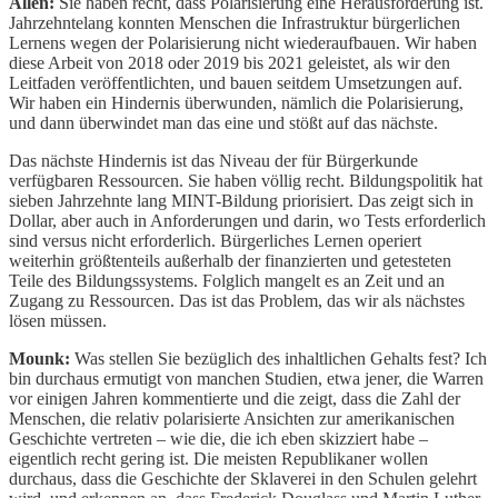
Allen:
Sie haben recht, dass Polarisierung eine Herausforderung ist.
Jahrzehntelang konnten Menschen die Infrastruktur bürgerlichen
Lernens wegen der Polarisierung nicht wiederaufbauen. Wir haben
diese Arbeit von 2018 oder 2019 bis 2021 geleistet, als wir den
Leitfaden veröffentlichten, und bauen seitdem Umsetzungen auf.
Wir haben ein Hindernis überwunden, nämlich die Polarisierung,
und dann überwindet man das eine und stößt auf das nächste.
Das nächste Hindernis ist das Niveau der für Bürgerkunde
verfügbaren Ressourcen. Sie haben völlig recht. Bildungspolitik hat
sieben Jahrzehnte lang MINT-Bildung priorisiert. Das zeigt sich in
Dollar, aber auch in Anforderungen und darin, wo Tests erforderlich
sind versus nicht erforderlich. Bürgerliches Lernen operiert
weiterhin größtenteils außerhalb der finanzierten und getesteten
Teile des Bildungssystems. Folglich mangelt es an Zeit und an
Zugang zu Ressourcen. Das ist das Problem, das wir als nächstes
lösen müssen.
Mounk:
Was stellen Sie bezüglich des inhaltlichen Gehalts fest? Ich
bin durchaus ermutigt von manchen Studien, etwa jener, die Warren
vor einigen Jahren kommentierte und die zeigt, dass die Zahl der
Menschen, die relativ polarisierte Ansichten zur amerikanischen
Geschichte vertreten – wie die, die ich eben skizziert habe –
eigentlich recht gering ist. Die meisten Republikaner wollen
durchaus, dass die Geschichte der Sklaverei in den Schulen gelehrt