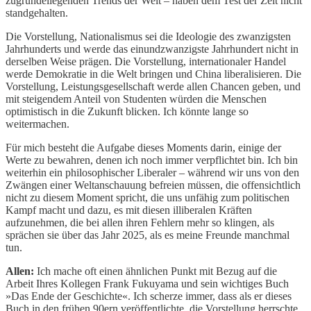
zugrundeliegenden Trends der Welt – haben dem Test der Zeit nicht
standgehalten.
Die Vorstellung, Nationalismus sei die Ideologie des zwanzigsten
Jahrhunderts und werde das einundzwanzigste Jahrhundert nicht in
derselben Weise prägen. Die Vorstellung, internationaler Handel
werde Demokratie in die Welt bringen und China liberalisieren. Die
Vorstellung, Leistungsgesellschaft werde allen Chancen geben, und
mit steigendem Anteil von Studenten würden die Menschen
optimistisch in die Zukunft blicken. Ich könnte lange so
weitermachen.
Für mich besteht die Aufgabe dieses Moments darin, einige der
Werte zu bewahren, denen ich noch immer verpflichtet bin. Ich bin
weiterhin ein philosophischer Liberaler – während wir uns von den
Zwängen einer Weltanschauung befreien müssen, die offensichtlich
nicht zu diesem Moment spricht, die uns unfähig zum politischen
Kampf macht und dazu, es mit diesen illiberalen Kräften
aufzunehmen, die bei allen ihren Fehlern mehr so klingen, als
sprächen sie über das Jahr 2025, als es meine Freunde manchmal
tun.
Allen:
Ich mache oft einen ähnlichen Punkt mit Bezug auf die
Arbeit Ihres Kollegen Frank Fukuyama und sein wichtiges Buch
»Das Ende der Geschichte«. Ich scherze immer, dass als er dieses
Buch in den frühen 90ern veröffentlichte, die Vorstellung herrschte,