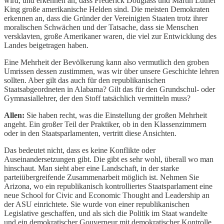
wird, und erkennen an, dass Frederick Douglass und Martin Luther
King große amerikanische Helden sind. Die meisten Demokraten
erkennen an, dass die Gründer der Vereinigten Staaten trotz ihrer
moralischen Schwächen und der Tatsache, dass sie Menschen
versklavten, große Amerikaner waren, die viel zur Entwicklung des
Landes beigetragen haben.
Eine Mehrheit der Bevölkerung kann also vermutlich den groben
Umrissen dessen zustimmen, was wir über unsere Geschichte lehren
sollten. Aber gilt das auch für den republikanischen
Staatsabgeordneten in Alabama? Gilt das für den Grundschul- oder
Gymnasiallehrer, der den Stoff tatsächlich vermitteln muss?
Allen:
Sie haben recht, was die Einstellung der großen Mehrheit
angeht. Ein großer Teil der Praktiker, ob in den Klassenzimmern
oder in den Staatsparlamenten, vertritt diese Ansichten.
Das bedeutet nicht, dass es keine Konflikte oder
Auseinandersetzungen gibt. Die gibt es sehr wohl, überall wo man
hinschaut. Man sieht aber eine Landschaft, in der starke
parteiübergreifende Zusammenarbeit möglich ist. Nehmen Sie
Arizona, wo ein republikanisch kontrolliertes Staatsparlament eine
neue School for Civic and Economic Thought and Leadership an
der ASU einrichtete. Sie wurde von einer republikanischen
Legislative geschaffen, und als sich die Politik im Staat wandelte
und ein demokratischer Gouverneur mit demokratischer Kontrolle