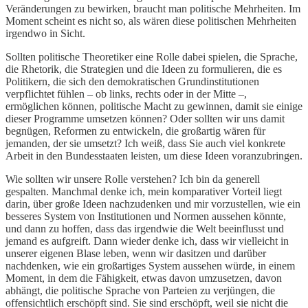
Veränderungen zu bewirken, braucht man politische Mehrheiten. Im
Moment scheint es nicht so, als wären diese politischen Mehrheiten
irgendwo in Sicht.
Sollten politische Theoretiker eine Rolle dabei spielen, die Sprache,
die Rhetorik, die Strategien und die Ideen zu formulieren, die es
Politikern, die sich den demokratischen Grundinstitutionen
verpflichtet fühlen – ob links, rechts oder in der Mitte –,
ermöglichen können, politische Macht zu gewinnen, damit sie einige
dieser Programme umsetzen können? Oder sollten wir uns damit
begnügen, Reformen zu entwickeln, die großartig wären für
jemanden, der sie umsetzt? Ich weiß, dass Sie auch viel konkrete
Arbeit in den Bundesstaaten leisten, um diese Ideen voranzubringen.
Wie sollten wir unsere Rolle verstehen? Ich bin da generell
gespalten. Manchmal denke ich, mein komparativer Vorteil liegt
darin, über große Ideen nachzudenken und mir vorzustellen, wie ein
besseres System von Institutionen und Normen aussehen könnte,
und dann zu hoffen, dass das irgendwie die Welt beeinflusst und
jemand es aufgreift. Dann wieder denke ich, dass wir vielleicht in
unserer eigenen Blase leben, wenn wir dasitzen und darüber
nachdenken, wie ein großartiges System aussehen würde, in einem
Moment, in dem die Fähigkeit, etwas davon umzusetzen, davon
abhängt, die politische Sprache von Parteien zu verjüngen, die
offensichtlich erschöpft sind. Sie sind erschöpft, weil sie nicht die