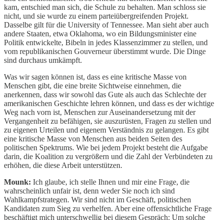
kam, entschied man sich, die Schule zu behalten. Man schloss sie
nicht, und sie wurde zu einem parteiübergreifenden Projekt.
Dasselbe gilt für die University of Tennessee. Man sieht aber auch
andere Staaten, etwa Oklahoma, wo ein Bildungsminister eine
Politik entwickelte, Bibeln in jedes Klassenzimmer zu stellen, und
vom republikanischen Gouverneur überstimmt wurde. Die Dinge
sind durchaus umkämpft.
Was wir sagen können ist, dass es eine kritische Masse von
Menschen gibt, die eine breite Sichtweise einnehmen, die
anerkennen, dass wir sowohl das Gute als auch das Schlechte der
amerikanischen Geschichte lehren können, und dass es der wichtige
Weg nach vorn ist, Menschen zur Auseinandersetzung mit der
Vergangenheit zu befähigen, sie auszurüsten, Fragen zu stellen und
zu eigenen Urteilen und eigenem Verständnis zu gelangen. Es gibt
eine kritische Masse von Menschen aus beiden Seiten des
politischen Spektrums. Wie bei jedem Projekt besteht die Aufgabe
darin, die Koalition zu vergrößern und die Zahl der Verbündeten zu
erhöhen, die diese Arbeit unterstützen.
Mounk:
Ich glaube, ich stelle Ihnen und mir eine Frage, die
wahrscheinlich unfair ist, denn weder Sie noch ich sind
Wahlkampfstrategen. Wir sind nicht im Geschäft, politischen
Kandidaten zum Sieg zu verhelfen. Aber eine offensichtliche Frage
beschäftigt mich unterschwellig bei diesem Gespräch: Um solche