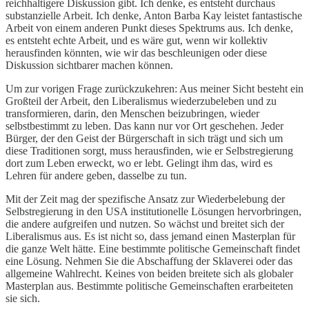
reichhaltigere Diskussion gibt. Ich denke, es entsteht durchaus
substanzielle Arbeit. Ich denke, Anton Barba Kay leistet fantastische
Arbeit von einem anderen Punkt dieses Spektrums aus. Ich denke,
es entsteht echte Arbeit, und es wäre gut, wenn wir kollektiv
herausfinden könnten, wie wir das beschleunigen oder diese
Diskussion sichtbarer machen können.
Um zur vorigen Frage zurückzukehren: Aus meiner Sicht besteht ein
Großteil der Arbeit, den Liberalismus wiederzubeleben und zu
transformieren, darin, den Menschen beizubringen, wieder
selbstbestimmt zu leben. Das kann nur vor Ort geschehen. Jeder
Bürger, der den Geist der Bürgerschaft in sich trägt und sich um
diese Traditionen sorgt, muss herausfinden, wie er Selbstregierung
dort zum Leben erweckt, wo er lebt. Gelingt ihm das, wird es
Lehren für andere geben, dasselbe zu tun.
Mit der Zeit mag der spezifische Ansatz zur Wiederbelebung der
Selbstregierung in den USA institutionelle Lösungen hervorbringen,
die andere aufgreifen und nutzen. So wächst und breitet sich der
Liberalismus aus. Es ist nicht so, dass jemand einen Masterplan für
die ganze Welt hätte. Eine bestimmte politische Gemeinschaft findet
eine Lösung. Nehmen Sie die Abschaffung der Sklaverei oder das
allgemeine Wahlrecht. Keines von beiden breitete sich als globaler
Masterplan aus. Bestimmte politische Gemeinschaften erarbeiteten
sie sich.