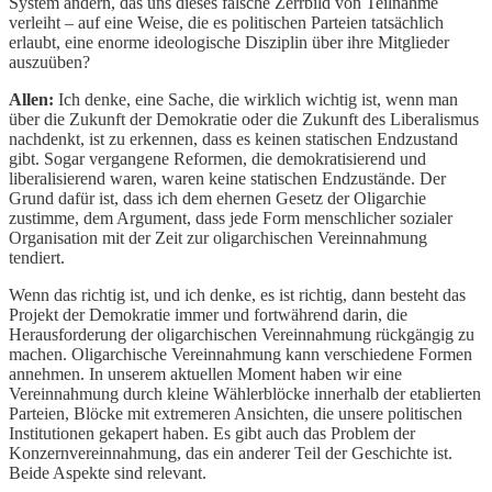
System ändern, das uns dieses falsche Zerrbild von Teilnahme
verleiht – auf eine Weise, die es politischen Parteien tatsächlich
erlaubt, eine enorme ideologische Disziplin über ihre Mitglieder
auszuüben?
Allen:
Ich denke, eine Sache, die wirklich wichtig ist, wenn man
über die Zukunft der Demokratie oder die Zukunft des Liberalismus
nachdenkt, ist zu erkennen, dass es keinen statischen Endzustand
gibt. Sogar vergangene Reformen, die demokratisierend und
liberalisierend waren, waren keine statischen Endzustände. Der
Grund dafür ist, dass ich dem ehernen Gesetz der Oligarchie
zustimme, dem Argument, dass jede Form menschlicher sozialer
Organisation mit der Zeit zur oligarchischen Vereinnahmung
tendiert.
Wenn das richtig ist, und ich denke, es ist richtig, dann besteht das
Projekt der Demokratie immer und fortwährend darin, die
Herausforderung der oligarchischen Vereinnahmung rückgängig zu
machen. Oligarchische Vereinnahmung kann verschiedene Formen
annehmen. In unserem aktuellen Moment haben wir eine
Vereinnahmung durch kleine Wählerblöcke innerhalb der etablierten
Parteien, Blöcke mit extremeren Ansichten, die unsere politischen
Institutionen gekapert haben. Es gibt auch das Problem der
Konzernvereinnahmung, das ein anderer Teil der Geschichte ist.
Beide Aspekte sind relevant.