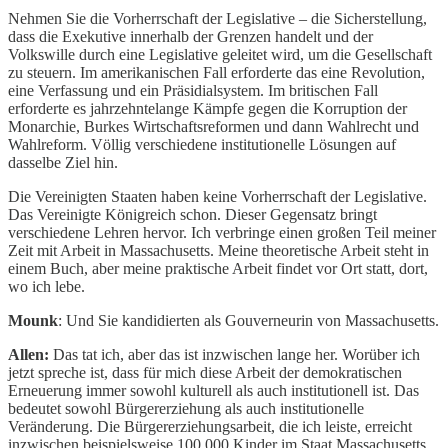
Nehmen Sie die Vorherrschaft der Legislative – die Sicherstellung,
dass die Exekutive innerhalb der Grenzen handelt und der
Volkswille durch eine Legislative geleitet wird, um die Gesellschaft
zu steuern. Im amerikanischen Fall erforderte das eine Revolution,
eine Verfassung und ein Präsidialsystem. Im britischen Fall
erforderte es jahrzehntelange Kämpfe gegen die Korruption der
Monarchie, Burkes Wirtschaftsreformen und dann Wahlrecht und
Wahlreform. Völlig verschiedene institutionelle Lösungen auf
dasselbe Ziel hin.
Die Vereinigten Staaten haben keine Vorherrschaft der Legislative.
Das Vereinigte Königreich schon. Dieser Gegensatz bringt
verschiedene Lehren hervor. Ich verbringe einen großen Teil meiner
Zeit mit Arbeit in Massachusetts. Meine theoretische Arbeit steht in
einem Buch, aber meine praktische Arbeit findet vor Ort statt, dort,
wo ich lebe.
Mounk
: Und Sie kandidierten als Gouverneurin von Massachusetts.
Allen:
Das tat ich, aber das ist inzwischen lange her. Worüber ich
jetzt spreche ist, dass für mich diese Arbeit der demokratischen
Erneuerung immer sowohl kulturell als auch institutionell ist. Das
bedeutet sowohl Bürgererziehung als auch institutionelle
Veränderung. Die Bürgererziehungsarbeit, die ich leiste, erreicht
inzwischen beispielsweise 100.000 Kinder im Staat Massachusetts.