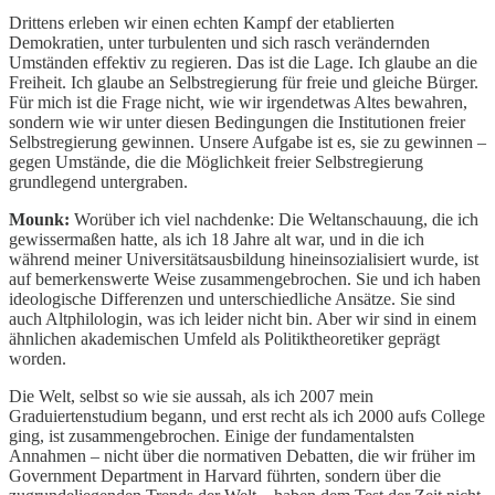
Drittens erleben wir einen echten Kampf der etablierten
Demokratien, unter turbulenten und sich rasch verändernden
Umständen effektiv zu regieren. Das ist die Lage. Ich glaube an die
Freiheit. Ich glaube an Selbstregierung für freie und gleiche Bürger.
Für mich ist die Frage nicht, wie wir irgendetwas Altes bewahren,
sondern wie wir unter diesen Bedingungen die Institutionen freier
Selbstregierung gewinnen. Unsere Aufgabe ist es, sie zu gewinnen –
gegen Umstände, die die Möglichkeit freier Selbstregierung
grundlegend untergraben.
Mounk:
Worüber ich viel nachdenke: Die Weltanschauung, die ich
gewissermaßen hatte, als ich 18 Jahre alt war, und in die ich
während meiner Universitätsausbildung hineinsozialisiert wurde, ist
auf bemerkenswerte Weise zusammengebrochen. Sie und ich haben
ideologische Differenzen und unterschiedliche Ansätze. Sie sind
auch Altphilologin, was ich leider nicht bin. Aber wir sind in einem
ähnlichen akademischen Umfeld als Politiktheoretiker geprägt
worden.
Die Welt, selbst so wie sie aussah, als ich 2007 mein
Graduiertenstudium begann, und erst recht als ich 2000 aufs College
ging, ist zusammengebrochen. Einige der fundamentalsten
Annahmen – nicht über die normativen Debatten, die wir früher im
Government Department in Harvard führten, sondern über die