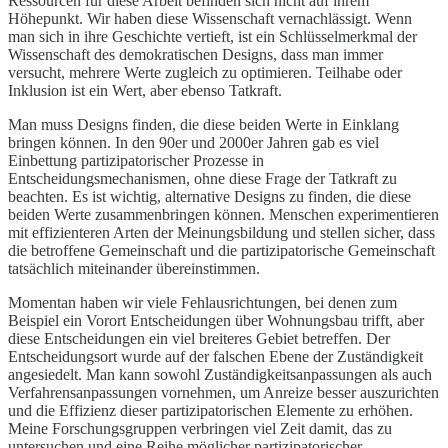
Ressourcen für diese Arbeit befinden sich nicht auf ihrem
Höhepunkt. Wir haben diese Wissenschaft vernachlässigt. Wenn
man sich in ihre Geschichte vertieft, ist ein Schlüsselmerkmal der
Wissenschaft des demokratischen Designs, dass man immer
versucht, mehrere Werte zugleich zu optimieren. Teilhabe oder
Inklusion ist ein Wert, aber ebenso Tatkraft.
Man muss Designs finden, die diese beiden Werte in Einklang
bringen können. In den 90er und 2000er Jahren gab es viel
Einbettung partizipatorischer Prozesse in
Entscheidungsmechanismen, ohne diese Frage der Tatkraft zu
beachten. Es ist wichtig, alternative Designs zu finden, die diese
beiden Werte zusammenbringen können. Menschen experimentieren
mit effizienteren Arten der Meinungsbildung und stellen sicher, dass
die betroffene Gemeinschaft und die partizipatorische Gemeinschaft
tatsächlich miteinander übereinstimmen.
Momentan haben wir viele Fehlausrichtungen, bei denen zum
Beispiel ein Vorort Entscheidungen über Wohnungsbau trifft, aber
diese Entscheidungen ein viel breiteres Gebiet betreffen. Der
Entscheidungsort wurde auf der falschen Ebene der Zuständigkeit
angesiedelt. Man kann sowohl Zuständigkeitsanpassungen als auch
Verfahrensanpassungen vornehmen, um Anreize besser auszurichten
und die Effizienz dieser partizipatorischen Elemente zu erhöhen.
Meine Forschungsgruppen verbringen viel Zeit damit, das zu
untersuchen und eine Reihe möglicher partizipatorischer