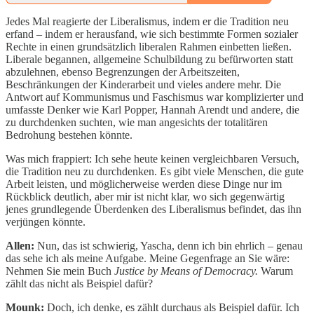
Jedes Mal reagierte der Liberalismus, indem er die Tradition neu
erfand – indem er herausfand, wie sich bestimmte Formen sozialer
Rechte in einen grundsätzlich liberalen Rahmen einbetten ließen.
Liberale begannen, allgemeine Schulbildung zu befürworten statt
abzulehnen, ebenso Begrenzungen der Arbeitszeiten,
Beschränkungen der Kinderarbeit und vieles andere mehr. Die
Antwort auf Kommunismus und Faschismus war komplizierter und
umfasste Denker wie Karl Popper, Hannah Arendt und andere, die
zu durchdenken suchten, wie man angesichts der totalitären
Bedrohung bestehen könnte.
Was mich frappiert: Ich sehe heute keinen vergleichbaren Versuch,
die Tradition neu zu durchdenken. Es gibt viele Menschen, die gute
Arbeit leisten, und möglicherweise werden diese Dinge nur im
Rückblick deutlich, aber mir ist nicht klar, wo sich gegenwärtig
jenes grundlegende Überdenken des Liberalismus befindet, das ihn
verjüngen könnte.
Allen:
Nun, das ist schwierig, Yascha, denn ich bin ehrlich – genau
das sehe ich als meine Aufgabe. Meine Gegenfrage an Sie wäre:
Nehmen Sie mein Buch
Justice by Means of Democracy.
Warum
zählt das nicht als Beispiel dafür?
Mounk:
Doch, ich denke, es zählt durchaus als Beispiel dafür. Ich