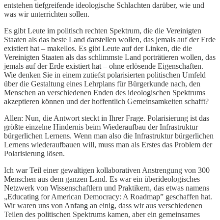
entstehen tiefgreifende ideologische Schlachten darüber, wie und
was wir unterrichten sollen.
Es gibt Leute im politisch rechten Spektrum, die die Vereinigten
Staaten als das beste Land darstellen wollen, das jemals auf der Erde
existiert hat – makellos. Es gibt Leute auf der Linken, die die
Vereinigten Staaten als das schlimmste Land porträtieren wollen, das
jemals auf der Erde existiert hat – ohne erlösende Eigenschaften.
Wie denken Sie in einem zutiefst polarisierten politischen Umfeld
über die Gestaltung eines Lehrplans für Bürgerkunde nach, den
Menschen an verschiedenen Enden des ideologischen Spektrums
akzeptieren können und der hoffentlich Gemeinsamkeiten schafft?
Allen: Nun, die Antwort steckt in Ihrer Frage. Polarisierung ist das
größte einzelne Hindernis beim Wiederaufbau der Infrastruktur
bürgerlichen Lernens. Wenn man also die Infrastruktur bürgerlichen
Lernens wiederaufbauen will, muss man als Erstes das Problem der
Polarisierung lösen.
Ich war Teil einer gewaltigen kollaborativen Anstrengung von 300
Menschen aus dem ganzen Land. Es war ein überideologisches
Netzwerk von Wissenschaftlern und Praktikern, das etwas namens
„Educating for American Democracy: A Roadmap” geschaffen hat.
Wir waren uns von Anfang an einig, dass wir aus verschiedenen
Teilen des politischen Spektrums kamen, aber ein gemeinsames