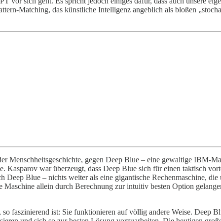
vor sich geht. Es spricht jedoch einiges dafür, dass auch unsere eigene
tern-Matching, das künstliche Intelligenz angeblich als bloßen „stoc
der Menschheitsgeschichte, gegen Deep Blue – eine gewaltige IBM-Masc
ne. Kasparov war überzeugt, dass Deep Blue sich für einen taktisch vo
h Deep Blue – nichts weiter als eine gigantische Rechenmaschine, die 
ne Maschine allein durch Berechnung zur intuitiv besten Option gelangen
so faszinierend ist: Sie funktionieren auf völlig andere Weise. Deep 
ysieren und sich so zur besten Lösung vorzuarbeiten. Die heutigen groß