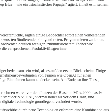
 Blue – wie ein „stochastischer Papagei“ agiert, ähnelt es in seinem
röffentlichte, sagten einige Beobachter sofort einen verheerenden
ebewussten Studierenden dringend rieten, Programmieren zu lernen,
 Absolventen deutlich weniger „zukunftssicherer“ Fächer wie
e die versprochenen Produktivitätsgewinne.
ger bedeutsam sein wird, als es auf den ersten Blick scheint. Einige
nternehmensbewertungen von Firmen wie OpenAI für einen
nftige Einnahmen kaum zu decken sein. Am Ende, so ihre These,
nternehmen waren vor dem Platzen der Blase im März 2000 massiv
lase“ steht der NASDAQ viermal höher als vor dem Crash, und
ch digitale Technologie grundlegend verändert wurde.
ivitätsschübe durch neue Technologien erfordern eine Kombination aus