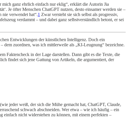
 mich ganz ehrlich einfach nur eklig“, erklärt die Autorin Jia
ealität‘. Je öfter Menschen ChatGPT nutzen, desto einsamer werden sie –
h nie verwendet hat“.
1
Zwar versteht sie sich selbst als progressiv,
felszeug verdammt – und dabei ganz selbstverständlich betont, er sei
chen Entwicklungen der künstlichen Intelligenz. Doch ein
en – dem zuordnen, was ich mittlerweile als „KI-Leugnung“ bezeichne.
em Faktencheck in der Lage darstellen. Dann gibt es die Texte, die
ch findet sich jene Gattung von Artikeln, die argumentiert, der
d (wie jeder weiß, der sich die Mühe gemacht hat, ChatGPT, Claude,
erraschend schwach abschneiden. Wer etwa – wie ich häufig – ein
hung einfach nicht widerstehen zu können, mit einem perfekten –