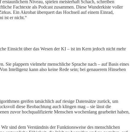
 erstaunlichem Niveau, spielen meisterhaft Schach, schreiben
aftliche Fachtexte als Podcast zusammen. Diese Wunderkiste voller
 Zirkus. Ein Akrobat überquert das Hochseil auf einem Einrad,
 ist er nicht.“
nische Einsicht über das Wesen der KI – ist im Kern jedoch nicht mehr
hen. Sie plappern vielmehr menschliche Sprache nach – auf Basis eines
. Von Intelligenz kann also keine Rede sein; bei genauerem Hinsehen
gorithmen greifen tatsächlich auf riesige Datensätze zurück, um
ucksvoll diese Beobachtung auch klingen mag – sie lässt die
denen zuvor hochqualifizierte Menschen wochenlang gearbeitet haben,
t. Wir sind dem Verständnis der Funktionsweise des menschlichen