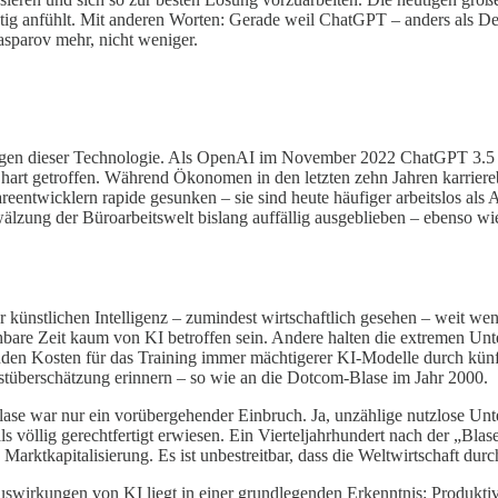
ig anfühlt. Mit anderen Worten: Gerade weil ChatGPT – anders als Deep
asparov mehr, nicht weniger.
ungen dieser Technologie. Als OpenAI im November 2022 ChatGPT 3.5 ve
ts hart getroffen. Während Ökonomen in den letzten zehn Jahren karrier
reentwicklern rapide gesunken – sie sind heute häufiger arbeitslos als
lzung der Büroarbeitswelt bislang auffällig ausgeblieben – ebenso wi
r künstlichen Intelligenz – zumindest wirtschaftlich gesehen – weit weni
bare Zeit kaum von KI betroffen sein. Andere halten die extremen U
genden Kosten für das Training immer mächtigerer KI-Modelle durch kü
stüberschätzung erinnern – so wie an die Dotcom-Blase im Jahr 2000.
lase war nur ein vorübergehender Einbruch. Ja, unzählige nutzlose U
ls völlig gerechtfertigt erwiesen. Ein Vierteljahrhundert nach der „B
arktkapitalisierung. Es ist unbestreitbar, dass die Weltwirtschaft dur
Auswirkungen von KI liegt in einer grundlegenden Erkenntnis: Produkt