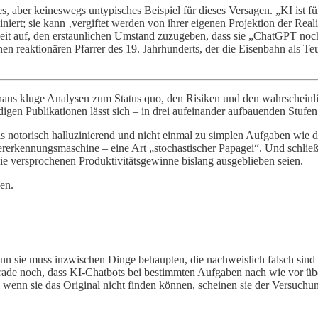
es, aber keineswegs untypisches Beispiel für dieses Versagen. „KI ist für
luziniert; sie kann ‚vergiftet werden von ihrer eigenen Projektion der R
keit auf, den erstaunlichen Umstand zuzugeben, dass sie „ChatGPT noc
en reaktionären Pfarrer des 19. Jahrhunderts, der die Eisenbahn als Teu
haus kluge Analysen zum Status quo, den Risiken und den wahrscheinli
rdigen Publikationen lässt sich – in drei aufeinander aufbauenden Stuf
als notorisch halluzinierend und nicht einmal zu simplen Aufgaben wie d
ererkennungsmaschine – eine Art „stochastischer Papagei“. Und schließli
die versprochenen Produktivitätsgewinne bislang ausgeblieben seien.
hen.
 denn sie muss inzwischen Dinge behaupten, die nachweislich falsch sin
rade noch, dass KI-Chatbots bei bestimmten Aufgaben nach wie vor üb
Denn wenn sie das Original nicht finden können, scheinen sie der Versuc