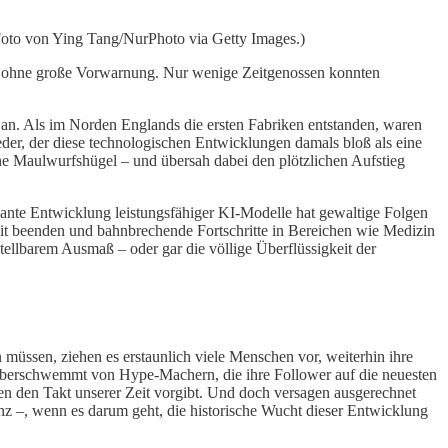
(Foto von Ying Tang/NurPhoto via Getty Images.)
it ohne große Vorwarnung. Nur wenige Zeitgenossen konnten
 an. Als im Norden Englands die ersten Fabriken entstanden, waren
der, der diese technologischen Entwicklungen damals bloß als eine
inne Maulwurfshügel – und übersah dabei den plötzlichen Aufstieg
rasante Entwicklung leistungsfähiger KI-Modelle hat gewaltige Folgen
eit beenden und bahnbrechende Fortschritte in Bereichen wie Medizin
ellbarem Ausmaß – oder gar die völlige Überflüssigkeit der
n müssen, ziehen es erstaunlich viele Menschen vor, weiterhin ihre
n überschwemmt von Hype-Machern, die ihre Follower auf die neuesten
en den Takt unserer Zeit vorgibt. Und doch versagen ausgerechnet
anz –, wenn es darum geht, die historische Wucht dieser Entwicklung