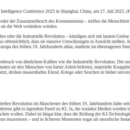
l Intelligence Conference 2025 in Shanghai, China, am 27. Juli 2025. 
tion oder der Zusammenbruch des Kommunismus – treffen die Menschhe
 sie die Welt verändern würden.
s oder die Industrielle Revolution – kündigen sich mit lautem Getöse
ffensichtlich, dass sie massive Umwälzungen in Aussicht stellten. Je
 Europa des frühen 19. Jahrhunderts abtat, studierte im übertragenen S
er Umbruch von ähnlichem Kaliber wie die Industrielle Revolution. Die 
nnten sie den Menschen von harter Arbeit befreien, materielle Knapph
zt, drohen massenhaftes Elend, Kriege oder Seuchen in bisher unvorst
riellen Revolution im Manchester des frühen 19. Jahrhunderts hätte sei
nferenz gibt es irgendein Panel zu KI. Ja, die sozialen Medien werde
en wollen. Dabei ist längst klar, dass die Reifung der KI-Technologi
inns inszenieren – und in lichteren Momenten sogar als moralische Inst