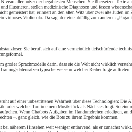
iveau aller außer der begabtesten Menschen. Sie übersetzen Texte auf
und illustrieren, stellen medizinische Diagnosen und fassen wissensch
cht gemeistert hat, erinnert an den alten Witz über zwei alte Juden im
in virtuoses Violinsolo. Da sagt der eine abfällig zum anderen: „Paganini
ubstanzloser. Sie beruft sich auf eine vermeintlich tiefschürfende tech
örungsformel.
m großer Sprachmodelle darin, dass sie die Welt nicht wirklich verste
 Trainingsdatensätzen typischerweise in welcher Reihenfolge auftreten
eruht auf einer unbestrittenen Wahrheit über diese Technologien: Die Al
ild oder welcher Ton in einem Musikstück als Nächstes folgt. So eindr
 Luft aufgehen. Wenn Chatbots Aufgaben im Handumdrehen erledigen, an 
lechten –, ganz gleich, wie die Bots zu ihrem Ergebnis kommen.
st bei näherem Hinsehen weit weniger entlarvend, als er zunächst wirk