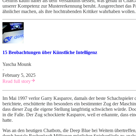
Gehirns kaum näher als dem Verständnis dessen, was genau in ChatGPT 
unserer Kompetenz zur Mustererkennung beruht. Ausgerechnet das Pat
ähnlicher machen, als ihre hochtrabenden Kritiker wahrhaben wollen.
15 Beobachtungen über Künstliche Intelligenz
Yascha Mounk
·
February 5, 2025
Read full story
Im Mai 1997 verlor Garry Kasparov, damals der beste Schachspieler 
berichtete, erschütterte ihn besonders ein bestimmter Zug der Maschi
dass dieser Zug die eigene Stellung langfristig schwächen würde. Doc
in die Falle. Der Zug schockierte Kasparov, weil er erkannte, dass ei
hatte.
Was an den heutigen Chatbots, die Deep Blue bei Weitem übertreffen, 
durch brutale Rechenkraft Millionen möglicher Spielverläufe zu anal