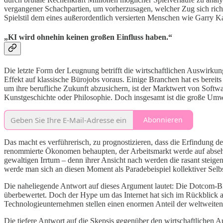
vergangener Schachpartien, um vorherzusagen, welcher Zug sich richt
Spielstil dem eines außerordentlich versierten Menschen wie Garry K
„KI wird ohnehin keinen großen Einfluss haben.“
Die letzte Form der Leugnung betrifft die wirtschaftlichen Auswirk
Effekt auf klassische Bürojobs voraus. Einige Branchen hat es berei
um ihre berufliche Zukunft abzusichern, ist der Marktwert von Softwa
Kunstgeschichte oder Philosophie. Doch insgesamt ist die große Umwä
Abonnieren
Das macht es verführerisch, zu prognostizieren, dass die Erfindung de
renommierte Ökonomen behaupten, der Arbeitsmarkt werde auf abseh
gewaltigen Irrtum – denn ihrer Ansicht nach werden die rasant stei
werde man sich an diesen Moment als Paradebeispiel kollektiver Selb
Die naheliegende Antwort auf dieses Argument lautet: Die Dotcom-B
überbewertet. Doch der Hype um das Internet hat sich im Rückblick a
Technologieunternehmen stellen einen enormen Anteil der weltweiten M
Die tiefere Antwort auf die Skepsis gegenüber den wirtschaftlichen 