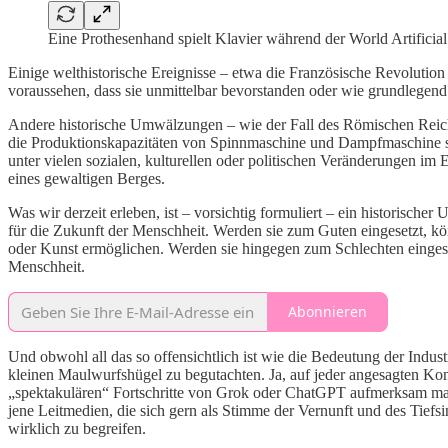
Eine Prothesenhand spielt Klavier während der World Artificia
Einige welthistorische Ereignisse – etwa die Französische Revolu
voraussehen, dass sie unmittelbar bevorstanden oder wie grundlegend
Andere historische Umwälzungen – wie der Fall des Römischen Reiche
die Produktionskapazitäten von Spinnmaschine und Dampfmaschine so o
unter vielen sozialen, kulturellen oder politischen Veränderungen im
eines gewaltigen Berges.
Was wir derzeit erleben, ist – vorsichtig formuliert – ein historisch
für die Zukunft der Menschheit. Werden sie zum Guten eingesetzt, kö
oder Kunst ermöglichen. Werden sie hingegen zum Schlechten eingeset
Menschheit.
Abonnieren
Und obwohl all das so offensichtlich ist wie die Bedeutung der Indust
kleinen Maulwurfshügel zu begutachten. Ja, auf jeder angesagten Ko
„spektakulären“ Fortschritte von Grok oder ChatGPT aufmerksam mach
jene Leitmedien, die sich gern als Stimme der Vernunft und des Tiefs
wirklich zu begreifen.