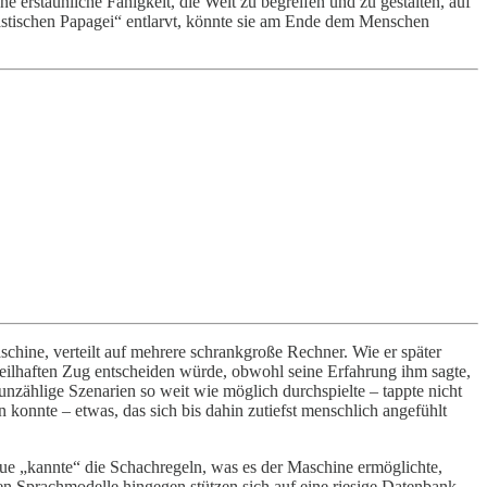
 erstaunliche Fähigkeit, die Welt zu begreifen und zu gestalten, auf
hastischen Papagei“ entlarvt, könnte sie am Ende dem Menschen
hine, verteilt auf mehrere schrankgroße Rechner. Wie er später
rteilhaften Zug entscheiden würde, obwohl seine Erfahrung ihm sagte,
unzählige Szenarien so weit wie möglich durchspielte – tappte nicht
 konnte – etwas, das sich bis dahin zutiefst menschlich angefühlt
Blue „kannte“ die Schachregeln, was es der Maschine ermöglichte,
en Sprachmodelle hingegen stützen sich auf eine riesige Datenbank