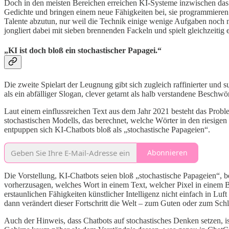
Doch in den meisten Bereichen erreichen KI-Systeme inzwischen das N
Gedichte und bringen einem neue Fähigkeiten bei, sie programmieren 
Talente abzutun, nur weil die Technik einige wenige Aufgaben noch ni
jongliert dabei mit sieben brennenden Fackeln und spielt gleichzeitig e
„KI ist doch bloß ein stochastischer Papagei.“
Die zweite Spielart der Leugnung gibt sich zugleich raffinierter und s
als ein abfälliger Slogan, clever getarnt als halb verstandene Beschw
Laut einem einflussreichen Text aus dem Jahr 2021 besteht das Proble
stochastischen Modells, das berechnet, welche Wörter in den riesigen
entpuppen sich KI-Chatbots bloß als „stochastische Papageien“.
Abonnieren
Die Vorstellung, KI-Chatbots seien bloß „stochastische Papageien“, b
vorherzusagen, welches Wort in einem Text, welcher Pixel in einem B
erstaunlichen Fähigkeiten künstlicher Intelligenz nicht einfach in
dann verändert dieser Fortschritt die Welt – zum Guten oder zum Sch
Auch der Hinweis, dass Chatbots auf stochastisches Denken setzen, i