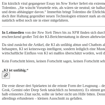
Ein kürzlich viral gegangener Essay im
New Yorker
liefert ein extrem
Tolentino. „Sie wäscht Vorurteile rein, als wären sie neutral; sie hal
und desto abhängiger davon.“ Immerhin bringt Tolentino die Ehrlich
doch ihre Haltung gegenüber neuen Technologien erinnert stark an ein
natürlich selbst noch nie in einer mitgefahren.
In Leitmedien
von der
New York Times
bis zu
NPR
finden sich durc
erschreckend großer Teil der KI-Berichterstattung in diesen altehrwü
Da sind zunächst die Artikel, die KI als unfähig abtun und Chatbots 
behaupten, KI sei keineswegs intelligent, sondern lediglich eine Must
wirtschaftliche Einfluss von KI sei maßlos überschätzt worden, weil 
Kein Fortschritt hören, keinen Fortschritt sagen, keinen Fortschritt se
„KI ist unfähig.“
Die erste dieser drei Spielarten ist die reinste Form der Leugnung –
Grok, Gemini oder Deep Seek tatsächlich zu benutzen). Es stimmt ge
halb erinnertes Zitat sucht, sollte sie lieber nicht um Hilfe bitten. 
allerdings erfundenen – kleinen Ausschnitt zu gefallen.