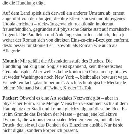
die die Handlung trägt.
Auf dem Land spielt sich derweil ein anderer Umsturz ab, erneut
angeführt von den Jungen, die ihre Eltern stürzen und ihr eigenes
Utopia errichten – rückwärtsgewandt, reaktionär, intolerant,
frauenfeindlich, gegründet auf physische Stärke statt auf moralische
Tugend. Die Parallelen und Anklänge sind offensichtlich, doch je
weiter der Roman sich von direkten Eins-zu-eins-Bezügen entfernt,
desto besser funktioniert er – sowohl als Roman wie auch als
Allegorie.
Mounk:
Mir gefällt die Abstraktionsstufe des Buches. Die
Handlung hat Zug und Sog; sie ist spannend, kein theoretisches
Gedankenspiel. Aber weil es keine konkreten Ortsnamen gibt – es
ist weder Washington noch New York –, bleibt alles bewusst vage.
Es heißt einfach „das Imperium“. Auch technologische Merkmale
fehlen: Niemand ist auf Twitter, X oder TikTok.
Packer:
Obwohl es eine Art soziales Netzwerk gibt – aber in
physischer Form. Eine Menge Menschen versammelt sich auf dem
Hauptplatz der Stadt und kommt gleichzeitig auf dieselbe Idee. Es
ist im Grunde das Denken der Masse – genau jene kollektive
Dynamik, die wir aus den sozialen Medien kennen, mit all dem
Druck, den sie auf das Denken des Einzelnen ausübt. Nur ist sie
nicht digital, sondern körperlich präsent.