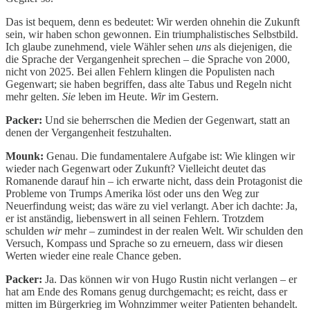
Das ist bequem, denn es bedeutet: Wir werden ohnehin die Zukunft
sein, wir haben schon gewonnen. Ein triumphalistisches Selbstbild.
Ich glaube zunehmend, viele Wähler sehen
uns
als diejenigen, die
die Sprache der Vergangenheit sprechen – die Sprache von 2000,
nicht von 2025. Bei allen Fehlern klingen die Populisten nach
Gegenwart; sie haben begriffen, dass alte Tabus und Regeln nicht
mehr gelten.
Sie
leben im Heute.
Wir
im Gestern.
Packer:
Und sie beherrschen die Medien der Gegenwart, statt an
denen der Vergangenheit festzuhalten.
Mounk:
Genau. Die fundamentalere Aufgabe ist: Wie klingen wir
wieder nach Gegenwart oder Zukunft? Vielleicht deutet das
Romanende darauf hin – ich erwarte nicht, dass dein Protagonist die
Probleme von Trumps Amerika löst oder uns den Weg zur
Neuerfindung weist; das wäre zu viel verlangt. Aber ich dachte: Ja,
er ist anständig, liebenswert in all seinen Fehlern. Trotzdem
schulden
wir
mehr – zumindest in der realen Welt. Wir schulden den
Versuch, Kompass und Sprache so zu erneuern, dass wir diesen
Werten wieder eine reale Chance geben.
Packer:
Ja. Das können wir von Hugo Rustin nicht verlangen – er
hat am Ende des Romans genug durchgemacht; es reicht, dass er
mitten im Bürgerkrieg im Wohnzimmer weiter Patienten behandelt.