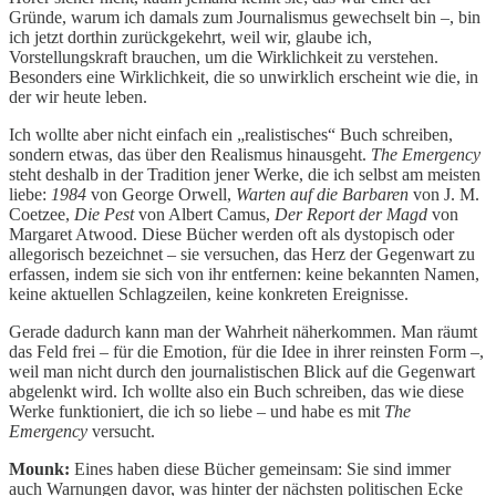
Gründe, warum ich damals zum Journalismus gewechselt bin –, bin
ich jetzt dorthin zurückgekehrt, weil wir, glaube ich,
Vorstellungskraft brauchen, um die Wirklichkeit zu verstehen.
Besonders eine Wirklichkeit, die so unwirklich erscheint wie die, in
der wir heute leben.
Ich wollte aber nicht einfach ein „realistisches“ Buch schreiben,
sondern etwas, das über den Realismus hinausgeht.
The Emergency
steht deshalb in der Tradition jener Werke, die ich selbst am meisten
liebe:
1984
von George Orwell,
Warten auf die Barbaren
von J. M.
Coetzee,
Die Pest
von Albert Camus,
Der Report der Magd
von
Margaret Atwood. Diese Bücher werden oft als dystopisch oder
allegorisch bezeichnet – sie versuchen, das Herz der Gegenwart zu
erfassen, indem sie sich von ihr entfernen: keine bekannten Namen,
keine aktuellen Schlagzeilen, keine konkreten Ereignisse.
Gerade dadurch kann man der Wahrheit näherkommen. Man räumt
das Feld frei – für die Emotion, für die Idee in ihrer reinsten Form –,
weil man nicht durch den journalistischen Blick auf die Gegenwart
abgelenkt wird. Ich wollte also ein Buch schreiben, das wie diese
Werke funktioniert, die ich so liebe – und habe es mit
The
Emergency
versucht.
Mounk:
Eines haben diese Bücher gemeinsam: Sie sind immer
auch Warnungen davor, was hinter der nächsten politischen Ecke