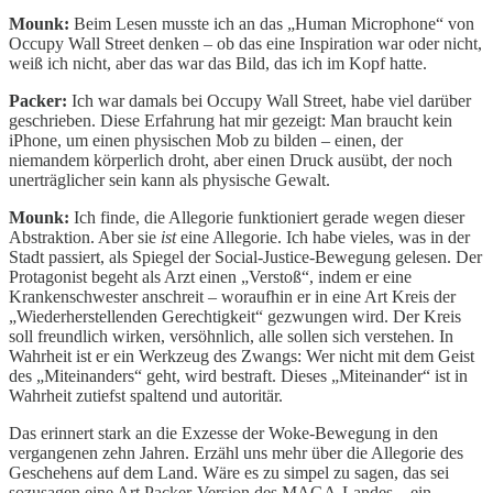
Mounk:
Beim Lesen musste ich an das „Human Microphone“ von
Occupy Wall Street denken – ob das eine Inspiration war oder nicht,
weiß ich nicht, aber das war das Bild, das ich im Kopf hatte.
Packer:
Ich war damals bei Occupy Wall Street, habe viel darüber
geschrieben. Diese Erfahrung hat mir gezeigt: Man braucht kein
iPhone, um einen physischen Mob zu bilden – einen, der
niemandem körperlich droht, aber einen Druck ausübt, der noch
unerträglicher sein kann als physische Gewalt.
Mounk:
Ich finde, die Allegorie funktioniert gerade wegen dieser
Abstraktion. Aber sie
ist
eine Allegorie. Ich habe vieles, was in der
Stadt passiert, als Spiegel der Social-Justice-Bewegung gelesen. Der
Protagonist begeht als Arzt einen „Verstoß“, indem er eine
Krankenschwester anschreit – woraufhin er in eine Art Kreis der
„Wiederherstellenden Gerechtigkeit“ gezwungen wird. Der Kreis
soll freundlich wirken, versöhnlich, alle sollen sich verstehen. In
Wahrheit ist er ein Werkzeug des Zwangs: Wer nicht mit dem Geist
des „Miteinanders“ geht, wird bestraft. Dieses „Miteinander“ ist in
Wahrheit zutiefst spaltend und autoritär.
Das erinnert stark an die Exzesse der Woke-Bewegung in den
vergangenen zehn Jahren. Erzähl uns mehr über die Allegorie des
Geschehens auf dem Land. Wäre es zu simpel zu sagen, das sei
sozusagen eine Art Packer-Version des MAGA-Landes – ein