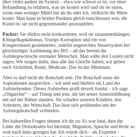
über vieles andere im System – etwa wie schwer es ist, vor einer
Behandlung zu erfahren, was sie kosten wird und ob sie einen,
wenn man weniger Mittel hat als du oder ich, vielleicht die Miete
kostet. Man kann in beiden Punkten gleich entschlossen sein; die
Kunst ist, sie nicht gegeneinander auszuspielen.
Packer:
Sie dürfen nicht konkurrieren, weil sie zusammenhängen.
Klüngelkapitalismus, Trumps Korruption und ein von
Kongresshand gezimmertes, zutiefst ungerechtes Steuersystem bei
gleichzeitiger Ausblutung des IRS – all das bremst die
Aufstiegswünsche normaler Menschen. Man sollte den Leuten nicht
sagen: Wir sorgen dafür, dass alle das Gleiche haben; wir geben
euch Sicherheit, Rente, Medicare. Das ist das Minimum.
Aber es darf nicht
die
Botschaft sein. Die Botschaft muss die
Aspirationen ansprechen – wir sind und bleiben ein Land der
Aufstrebenden. Dieses Aufstreben prallt derzeit frontal – ich sage
„Oligarchie“ – auf Trump und jene, die bei seiner Amtseinführung
mit auf der Bühne standen. Sie schaden unseren Kindern, den
Arbeitern, der Wirtschaft. Das lässt sich problemlos mit der
Aufstiegsbotschaft verbinden.
Bei kulturellen Fragen stimme ich dir zu. Es war fatal, dass die
Linke die Demokraten bei Identität, Migration, Sprache und Rede so
weit nach links gezogen hat. Ich würde dich – als Experten –