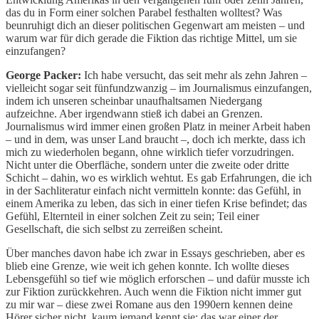
das du in Form einer solchen Parabel festhalten wolltest? Was
beunruhigt dich an dieser politischen Gegenwart am meisten – und
warum war für dich gerade die Fiktion das richtige Mittel, um sie
einzufangen?
George Packer:
Ich habe versucht, das seit mehr als zehn Jahren –
vielleicht sogar seit fünfundzwanzig – im Journalismus einzufangen,
indem ich unseren scheinbar unaufhaltsamen Niedergang
aufzeichne. Aber irgendwann stieß ich dabei an Grenzen.
Journalismus wird immer einen großen Platz in meiner Arbeit haben
– und in dem, was unser Land braucht –, doch ich merkte, dass ich
mich zu wiederholen begann, ohne wirklich tiefer vorzudringen.
Nicht unter die Oberfläche, sondern unter die zweite oder dritte
Schicht – dahin, wo es wirklich wehtut. Es gab Erfahrungen, die ich
in der Sachliteratur einfach nicht vermitteln konnte: das Gefühl, in
einem Amerika zu leben, das sich in einer tiefen Krise befindet; das
Gefühl, Elternteil in einer solchen Zeit zu sein; Teil einer
Gesellschaft, die sich selbst zu zerreißen scheint.
Über manches davon habe ich zwar in Essays geschrieben, aber es
blieb eine Grenze, wie weit ich gehen konnte. Ich wollte dieses
Lebensgefühl so tief wie möglich erforschen – und dafür musste ich
zur Fiktion zurückkehren. Auch wenn die Fiktion nicht immer gut
zu mir war – diese zwei Romane aus den 1990ern kennen deine
Hörer sicher nicht, kaum jemand kennt sie; das war einer der