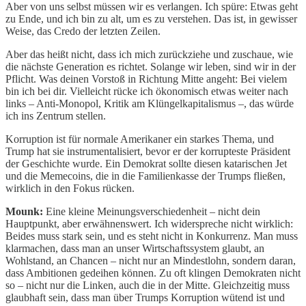
Aber von uns selbst müssen wir es verlangen. Ich spüre: Etwas geht
zu Ende, und ich bin zu alt, um es zu verstehen. Das ist, in gewisser
Weise, das Credo der letzten Zeilen.
Aber das heißt nicht, dass ich mich zurückziehe und zuschaue, wie
die nächste Generation es richtet. Solange wir leben, sind wir in der
Pflicht. Was deinen Vorstoß in Richtung Mitte angeht: Bei vielem
bin ich bei dir. Vielleicht rücke ich ökonomisch etwas weiter nach
links – Anti-Monopol, Kritik am Klüngelkapitalismus –, das würde
ich ins Zentrum stellen.
Korruption ist für normale Amerikaner ein starkes Thema, und
Trump hat sie instrumentalisiert, bevor er der korrupteste Präsident
der Geschichte wurde. Ein Demokrat sollte diesen katarischen Jet
und die Memecoins, die in die Familienkasse der Trumps fließen,
wirklich in den Fokus rücken.
Mounk:
Eine kleine Meinungsverschiedenheit – nicht dein
Hauptpunkt, aber erwähnenswert. Ich widerspreche nicht wirklich:
Beides muss stark sein, und es steht nicht in Konkurrenz. Man muss
klarmachen, dass man an unser Wirtschaftssystem glaubt, an
Wohlstand, an Chancen – nicht nur an Mindestlohn, sondern daran,
dass Ambitionen gedeihen können. Zu oft klingen Demokraten nicht
so – nicht nur die Linken, auch die in der Mitte. Gleichzeitig muss
glaubhaft sein, dass man über Trumps Korruption wütend ist und