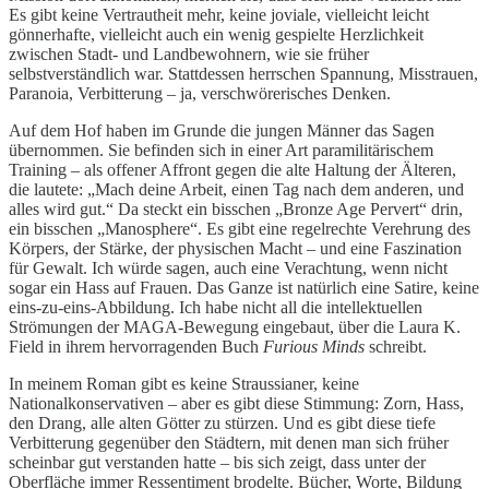
Es gibt keine Vertrautheit mehr, keine joviale, vielleicht leicht
gönnerhafte, vielleicht auch ein wenig gespielte Herzlichkeit
zwischen Stadt- und Landbewohnern, wie sie früher
selbstverständlich war. Stattdessen herrschen Spannung, Misstrauen,
Paranoia, Verbitterung – ja, verschwörerisches Denken.
Auf dem Hof haben im Grunde die jungen Männer das Sagen
übernommen. Sie befinden sich in einer Art paramilitärischem
Training – als offener Affront gegen die alte Haltung der Älteren,
die lautete: „Mach deine Arbeit, einen Tag nach dem anderen, und
alles wird gut.“ Da steckt ein bisschen „Bronze Age Pervert“ drin,
ein bisschen „Manosphere“. Es gibt eine regelrechte Verehrung des
Körpers, der Stärke, der physischen Macht – und eine Faszination
für Gewalt. Ich würde sagen, auch eine Verachtung, wenn nicht
sogar ein Hass auf Frauen. Das Ganze ist natürlich eine Satire, keine
eins-zu-eins-Abbildung. Ich habe nicht all die intellektuellen
Strömungen der MAGA-Bewegung eingebaut, über die Laura K.
Field in ihrem hervorragenden Buch
Furious Minds
schreibt.
In meinem Roman gibt es keine Straussianer, keine
Nationalkonservativen – aber es gibt diese Stimmung: Zorn, Hass,
den Drang, alle alten Götter zu stürzen. Und es gibt diese tiefe
Verbitterung gegenüber den Städtern, mit denen man sich früher
scheinbar gut verstanden hatte – bis sich zeigt, dass unter der
Oberfläche immer Ressentiment brodelte. Bücher, Worte, Bildung