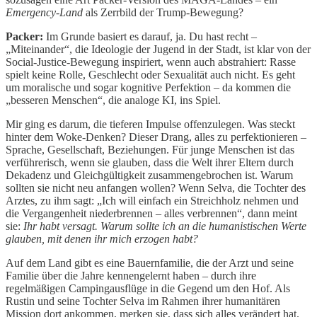
Emergency-Land
als Zerrbild der Trump-Bewegung?
Packer:
Im Grunde basiert es darauf, ja. Du hast recht –
„Miteinander“, die Ideologie der Jugend in der Stadt, ist klar von der
Social-Justice-Bewegung inspiriert, wenn auch abstrahiert: Rasse
spielt keine Rolle, Geschlecht oder Sexualität auch nicht. Es geht
um moralische und sogar kognitive Perfektion – da kommen die
„besseren Menschen“, die analoge KI, ins Spiel.
Mir ging es darum, die tieferen Impulse offenzulegen. Was steckt
hinter dem Woke-Denken? Dieser Drang, alles zu perfektionieren –
Sprache, Gesellschaft, Beziehungen. Für junge Menschen ist das
verführerisch, wenn sie glauben, dass die Welt ihrer Eltern durch
Dekadenz und Gleichgültigkeit zusammengebrochen ist. Warum
sollten sie nicht neu anfangen wollen? Wenn Selva, die Tochter des
Arztes, zu ihm sagt: „Ich will einfach ein Streichholz nehmen und
die Vergangenheit niederbrennen – alles verbrennen“, dann meint
sie:
Ihr habt versagt. Warum sollte ich an die humanistischen Werte
glauben, mit denen ihr mich erzogen habt?
Auf dem Land gibt es eine Bauernfamilie, die der Arzt und seine
Familie über die Jahre kennengelernt haben – durch ihre
regelmäßigen Campingausflüge in die Gegend um den Hof. Als
Rustin und seine Tochter Selva im Rahmen ihrer humanitären
Mission dort ankommen, merken sie, dass sich alles verändert hat.