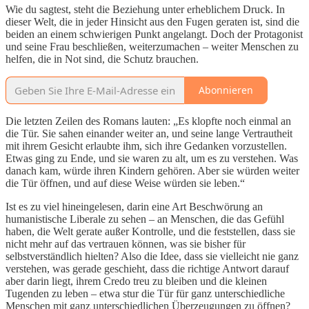
Wie du sagtest, steht die Beziehung unter erheblichem Druck. In
dieser Welt, die in jeder Hinsicht aus den Fugen geraten ist, sind die
beiden an einem schwierigen Punkt angelangt. Doch der Protagonist
und seine Frau beschließen, weiterzumachen – weiter Menschen zu
helfen, die in Not sind, die Schutz brauchen.
Abonnieren
Die letzten Zeilen des Romans lauten: „Es klopfte noch einmal an
die Tür. Sie sahen einander weiter an, und seine lange Vertrautheit
mit ihrem Gesicht erlaubte ihm, sich ihre Gedanken vorzustellen.
Etwas ging zu Ende, und sie waren zu alt, um es zu verstehen. Was
danach kam, würde ihren Kindern gehören. Aber sie würden weiter
die Tür öffnen, und auf diese Weise würden sie leben.“
Ist es zu viel hineingelesen, darin eine Art Beschwörung an
humanistische Liberale zu sehen – an Menschen, die das Gefühl
haben, die Welt gerate außer Kontrolle, und die feststellen, dass sie
nicht mehr auf das vertrauen können, was sie bisher für
selbstverständlich hielten? Also die Idee, dass sie vielleicht nie ganz
verstehen, was gerade geschieht, dass die richtige Antwort darauf
aber darin liegt, ihrem Credo treu zu bleiben und die kleinen
Tugenden zu leben – etwa stur die Tür für ganz unterschiedliche
Menschen mit ganz unterschiedlichen Überzeugungen zu öffnen?