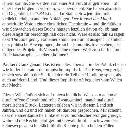
lauern könnte. Sie werden von einer Art Furcht angetrieben – oft
einer berechtigten –, vor dem, was bevorsteht. Sie haben also stets
ein Gegenbild. In
1984
ist das klar Stalins Sowjetunion, mit
vielleicht einigen anderen Anklängen.
Der Report der Magd
entwirft die Vision einer christlichen Theokratie – und die Stärken
wie Schwächen dieses Buchs hängen letztlich davon ab, ob man
diese Angst für berechtigt hält oder nicht. Wäre es also fair zu sagen,
dass
The Emergency
von einer ähnlichen Furcht ausgeht – nämlich,
dass politische Bewegungen, die sich als moralisch verstehen, als
einigendes Projekt, als Versuch, eine reinere Welt zu schaffen, am
Ende katastrophal scheitern können?
Packer:
Ganz genau. Das ist ein altes Thema – in der Politik ebenso
wie in der Literatur: der utopische Impuls. In
The Emergency
zeigt
er sich sowohl in der Stadt, in der ein Teil der Handlung spielt, als
auch auf dem Land. Und dieser Impuls ist oft begleitet vom Willen
zur Macht.
Dieser Wille äußert sich auf unterschiedliche Weise – manchmal
durch offene Gewalt und rohe Zwangsmittel, manchmal durch
moralischen Druck. Letzteren erleben wir in diesem Land seit
Jahren, und du und ich haben oft darüber gesprochen. Mir scheint,
dass die amerikanische Linke eher zu moralischer Nötigung neigt,
während die Rechte häufiger mit Gewalt droht – auch wenn das
keineswegs ausschließlich für die Rechte gilt. In beiden Fällen