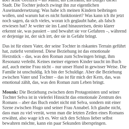
Stadt. Die Tochter jedoch zwingt ihn zur eigentlichen
Auseinandersetzung: Was habe ich meinen Kindern beibringen
wollen, und warum hat es nicht funktioniert? Was kann ich ihr jetzt
noch sagen, da sich vieles, woran ich geglaubt habe, als falsch
erwiesen hat? Je weiter sie ins Land hinausreisen, desto klarer
erkennt sie, was passiert – und bewahrt sie vor Gefahren –, während
er derjenige ist, der sich irrt, der sie in Gefahr bringt.
Das ist für einen Vater, der seine Tochter in riskantes Terrain geführt
hat, zutiefst verstörend. Diese Beziehung ist das emotionale
Herzstück – das, was den Roman zum Schwingen bringt, ihm
Resonanz verleiht. Keines meiner eigenen Kinder taucht im Buch
auf, auch meine Frau nicht – nur unser Hund in gewisser Weise. Die
Familie ist unschuldig. Ich bin der Schuldige. Aber die Beziehung
zwischen Vater und Tochter – das ist für mich der Kern, das, was
emotional zählt, das, was den Roman zum Leben bringt.
Mounk:
Die Beziehung zwischen dem Protagonisten und seiner
Tochter Selva ist in vielerlei Hinsicht das emotionale Zentrum des
Romans – aber das Buch endet nicht mit Selva, sondern mit einer
Szene zwischen Hugo und seiner Frau Annabel. Ich glaube nicht,
dass man zu viel verrät, wenn man die letzten Zeilen eines Romans
erwähnt, also wage ich es. Wer sich den Schluss lieber selbst
bewahren möchte, kann ein paar Sekunden überspringen.