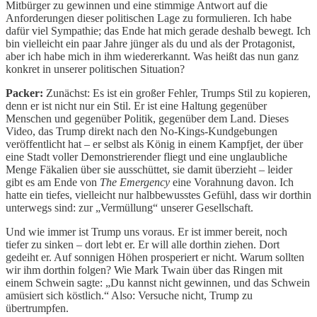
Mitbürger zu gewinnen und eine stimmige Antwort auf die
Anforderungen dieser politischen Lage zu formulieren. Ich habe
dafür viel Sympathie; das Ende hat mich gerade deshalb bewegt. Ich
bin vielleicht ein paar Jahre jünger als du und als der Protagonist,
aber ich habe mich in ihm wiedererkannt. Was heißt das nun ganz
konkret in unserer politischen Situation?
Packer:
Zunächst: Es ist ein großer Fehler, Trumps Stil zu kopieren,
denn er ist nicht nur ein Stil. Er ist eine Haltung gegenüber
Menschen und gegenüber Politik, gegenüber dem Land. Dieses
Video, das Trump direkt nach den No-Kings-Kundgebungen
veröffentlicht hat – er selbst als König in einem Kampfjet, der über
eine Stadt voller Demonstrierender fliegt und eine unglaubliche
Menge Fäkalien über sie ausschüttet, sie damit überzieht – leider
gibt es am Ende von
The Emergency
eine Vorahnung davon. Ich
hatte ein tiefes, vielleicht nur halbbewusstes Gefühl, dass wir dorthin
unterwegs sind: zur „Vermüllung“ unserer Gesellschaft.
Und wie immer ist Trump uns voraus. Er ist immer bereit, noch
tiefer zu sinken – dort lebt er. Er will alle dorthin ziehen. Dort
gedeiht er. Auf sonnigen Höhen prosperiert er nicht. Warum sollten
wir ihm dorthin folgen? Wie Mark Twain über das Ringen mit
einem Schwein sagte: „Du kannst nicht gewinnen, und das Schwein
amüsiert sich köstlich.“ Also: Versuche nicht, Trump zu
übertrumpfen.