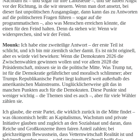
Nachbarn ist – und sogar für ihre Landsleute –, und sie haben Angst
vor der Richtung, in die wir steuern. Wenn man dort ansetzt, bei
dieser fast unpolitischen Ausgangslage, dann kann das zu Antworten
auf die politischeren Fragen führen – sogar auf die
programmatischen –, also was Menschen erreichen könnte, die
einen für den Feind halten. Denn da stehen wir: Wenn wir
widersprechen, sind wir der Feind.
Mounk:
Ich habe eine zweiteilige Antwort – der erste Teil ist
schlicht, und ich bin mir ziemlich sicher damit. Es ist nicht originell,
aber es würde viel bewirken: Wenn die Demokraten 2026 die
Zwischenwahlen gewinnen wollen und vor allem 2028 die
Präsidentschaft, müssen sie in die politische Mitte. Was Trump tut,
ist für die Demokratie gefährlicher und moralisch schlimmer; aber
Trumps Republikanische Partei liegt kulturell weit außerhalb des
amerikanischen Mainstreams. Unglücklicherweise gilt das in
manchen Punkten auch für die Demokraten. Diese Punkte sind
weniger wichtig – die Themen sind es auch –, aber für viele Wähler
zählen sie.
Ich glaube, die erste Partei, die wirklich zurück in die Mitte findet –
was ökonomisch heißt: an Kapitalismus, Wachstum und private
Initiative glauben und zugleich an den Sozialstaat und daran, dass
Reiche und Großkonzerne ihren fairen Anteil zahlen; bei
gleichzeitigem Bewusstsein, dass Vetternwirtschaft Realität ist und
bekämpft werden muss – wird gewinnen. Kulturell heißt das: