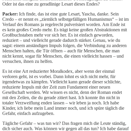
Oder ist das eine zu geradlinige Lesart dieses Endes?
Packer:
Ich finde, das ist eine gute Lesart, Yascha, danke. Sein
Credo – er nennt es „ziemlich selbstgefälligen Humanismus“ – ist im
Verlauf des Romans ja regelrecht pulverisiert worden. Am Ende ist
es kein großes Credo mehr. Es trägt keine großen Abstraktionen mit
Großbuchstaben mehr vor sich her. Es ist einfach geworden,
reduziert – und vielleicht gerade dadurch stärker. Genau, wie du
sagst: einem anständigen Impuls folgen, die Verbindung zu anderen
Menschen halten, die Tür öffnen – auch für Menschen, die man
nicht kennt, sogar für Menschen, die einen vielleicht hassen – und
versuchen, ihnen zu helfen.
Es ist eine Art reduzierter Moralkodex, aber wenn der einmal
verloren geht, ist es vorbei. Dann lohnt es sich nicht mehr, für
irgendetwas zu kämpfen. Vielleicht kann gerade dieser schlichte,
reduzierte Impuls mit der Zeit zum Fundament einer neuen
Gesellschaft werden. Wir wissen es nicht, denn der Roman endet
mit den Zeilen, die du gerade zitiert hast. Ich konnte ihn nicht in
totaler Verzweiflung enden lassen – wir leben ja noch. Ich habe
Kinder, ich liebe mein Land immer noch, und ich spüre täglich die
Gefahr, einfach aufzugeben.
Tägliche Gefahr – was tun wir? Das fragen mich die Leute ständig,
dich sicher auch. Was können wir gegen all das tun? Ich habe darauf