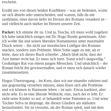
erscheint.
Erzähl uns von diesen beiden Konflikten – was sie bedeuten, worin
sie sich ähneln oder unterscheiden, und warum, falls du mir
zustimmst, einer davon tiefer im Herzen des Romans verankert ist –
und vielleicht auch stärker im Herzen unserer Zeit.
Packer:
Ich stimme dir zu. Und ja, Yascha, ich muss wohl zugeben:
Ich habe tatsächlich einiges mit Dr. Hugo Rustin gemeinsam. Aber
ich wollte ihn und seinen liberalen Humanismus unter maximalen
Druck setzen – ihn nicht zur moralischen Leitfigur des Romans
machen, sondern zum Prüfstein. Mein Sohn sagte zu mir, als er
hörte, dass ich dieses Buch schreibe: „Mach bloß nicht, dass der
Arzt immer recht hat. Er muss sich irren. Sonst wird’s langweilig.“
Großartiger Rat von einem jungen Menschen. Und tatsächlich – der
Roman bricht ihn gewissermaßen, und er muss sich danach wieder
zusammensetzen.
Hugos Überzeugung – im Kern, dass wir nur einander zuhören und
uns gegenseitig verstehen müssen, dann lösen sich alle Probleme
und wir können in Harmonie leben – ist naiv. Etwas karikiert, aber
nicht sehr. Es ist eine liberale Weltsicht, eine, nach der er lebt: Er
zieht seine Kinder so auf, er behandelt seine Patienten so. Und seine
Tochter Selva ist diejenige, die diesen Glauben am stärksten
herausfordert. Sie ist vierzehn, als der Roman spielt, und mit dem