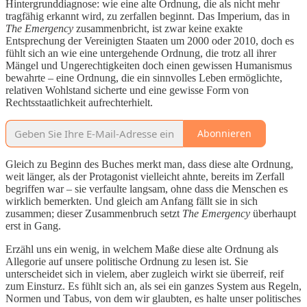
Hintergrunddiagnose: wie eine alte Ordnung, die als nicht mehr
tragfähig erkannt wird, zu zerfallen beginnt. Das Imperium, das in
The Emergency
zusammenbricht, ist zwar keine exakte
Entsprechung der Vereinigten Staaten um 2000 oder 2010, doch es
fühlt sich an wie eine untergehende Ordnung, die trotz all ihrer
Mängel und Ungerechtigkeiten doch einen gewissen Humanismus
bewahrte – eine Ordnung, die ein sinnvolles Leben ermöglichte,
relativen Wohlstand sicherte und eine gewisse Form von
Rechtsstaatlichkeit aufrechterhielt.
Abonnieren
Gleich zu Beginn des Buches merkt man, dass diese alte Ordnung,
weit länger, als der Protagonist vielleicht ahnte, bereits im Zerfall
begriffen war – sie verfaulte langsam, ohne dass die Menschen es
wirklich bemerkten. Und gleich am Anfang fällt sie in sich
zusammen; dieser Zusammenbruch setzt
The Emergency
überhaupt
erst in Gang.
Erzähl uns ein wenig, in welchem Maße diese alte Ordnung als
Allegorie auf unsere politische Ordnung zu lesen ist. Sie
unterscheidet sich in vielem, aber zugleich wirkt sie überreif, reif
zum Einsturz. Es fühlt sich an, als sei ein ganzes System aus Regeln,
Normen und Tabus, von dem wir glaubten, es halte unser politisches