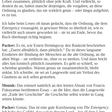
Leben zusammen, plötzlich ohne jede Kraft. Und vielleicht, so
deutest du an, haben manche derjenigen, die vorgaben, an diese
Ordnung zu glauben, das nie wirklich getan – oder längst aufgehört,
es zu tun.
Ich habe beim Lesen oft daran gedacht, dass die Ordnung, die dem
Emergency
vorausgeht, in gewisser Weise so überholt ist, wie es
vielleicht auch unsere geworden ist – sie ist am Ende, bevor das
Buch überhaupt richtig beginnt.
Packer:
Es ist, wie Ernest Hemingway den Bankrott beschrieben
hat: „Zuerst allmählich, dann plötzlich.“ Da ist dieses langsame
Erodieren der Bindung der Menschen an die alte Ordnung, an die
alten Wege – sie verlieren sie, ohne es zu merken. Und dann bricht
alles fast komisch plötzlich zusammen. Es geht so schnell, so
scheinbar grundlos. Warum genau sie zusammenbricht, bleibt
unklar. Ich schreibe, sie sei an Langeweile und am Verlust des
Glaubens an sich selbst gestorben.
Mounk:
Das erinnert natürlich an den letzten Absatz von Francis
Fukuyamas berühmtem Essay – an die Idee, dass die Langeweile
am „Ende der Geschichte“ die Geschichte selbst wieder in Gang
setzen könnte.
Packer:
Genau. Das ist eine gute Kurzfassung von
The Emergency
.
Ich habe das Gefühl, dass wir in diesem Land – bei all dem Lärm,