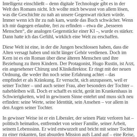
Intelligenz einschließt – denn digitale Technologie gibt es in der
Welt des Romans nicht. Ich wollte mich bewusst von allem lösen,
was die Geschichte zu nah an unsere Gegenwart rücken würde.
Immer wenn ich ihr zu nah kam, wurde das Buch schwächer. Wenn
ich mir dagegen erlaubte, frei zu erfinden – etwa die „besseren
Menschen“, die analogen Gegenstücke einer KI –, wurde es stärker.
Dann hatte ich das Gefühl, wirklich eine Welt zu erschaffen.
Diese Welt ist eine, in der die Jungen beschlossen haben, dass die
Alten versagt haben und nicht länger Gehör verdienen. Doch im
Kern ist es ein Roman über diese älteren Menschen und ihre
Beziehung zu ihren Kindern. Der Protagonist, Hugo Rustin, ist Arzt,
ein angesehener Chirurg und Klinikdirektor. Er ringt mit der neuen
Ordnung, die weder ihn noch seine Erfahrung achtet – das
empfindet er als Kränkung. Er versucht, sich anzupassen, weil er
seiner Tochter – und auch seiner Frau, aber besonders der Tochter –
nahebleiben will. Doch er schafft es nicht, gerät im Krankenhaus in
Schwierigkeiten, wird in gewissem Sinne entehrt und muss sich neu
erfinden: seine Werte, seine Identität, sein Ansehen – vor allem in
den Augen seiner Tochter.
In gewisser Weise ist er ein Liberaler, der seinen Platz verloren hat –
politisch heimatlos, entfremdet von seiner Familie, seiner Arbeit,
seinem Lebenssinn. Er wird entwurzelt und bricht mit seiner Tochter
zu einer riskanten, fast absurden Mission aufs Land auf – eine Reise,