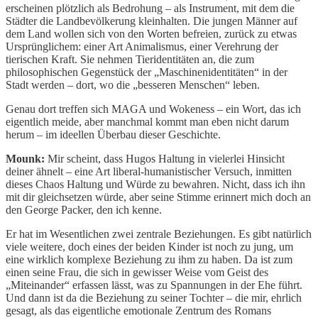
erscheinen plötzlich als Bedrohung – als Instrument, mit dem die
Städter die Landbevölkerung kleinhalten. Die jungen Männer auf
dem Land wollen sich von den Worten befreien, zurück zu etwas
Ursprünglichem: einer Art Animalismus, einer Verehrung der
tierischen Kraft. Sie nehmen Tieridentitäten an, die zum
philosophischen Gegenstück der „Maschinenidentitäten“ in der
Stadt werden – dort, wo die „besseren Menschen“ leben.
Genau dort treffen sich MAGA und Wokeness – ein Wort, das ich
eigentlich meide, aber manchmal kommt man eben nicht darum
herum – im ideellen Überbau dieser Geschichte.
Mounk:
Mir scheint, dass Hugos Haltung in vielerlei Hinsicht
deiner ähnelt – eine Art liberal-humanistischer Versuch, inmitten
dieses Chaos Haltung und Würde zu bewahren. Nicht, dass ich ihn
mit dir gleichsetzen würde, aber seine Stimme erinnert mich doch an
den George Packer, den ich kenne.
Er hat im Wesentlichen zwei zentrale Beziehungen. Es gibt natürlich
viele weitere, doch eines der beiden Kinder ist noch zu jung, um
eine wirklich komplexe Beziehung zu ihm zu haben. Da ist zum
einen seine Frau, die sich in gewisser Weise vom Geist des
„Miteinander“ erfassen lässt, was zu Spannungen in der Ehe führt.
Und dann ist da die Beziehung zu seiner Tochter – die mir, ehrlich
gesagt, als das eigentliche emotionale Zentrum des Romans