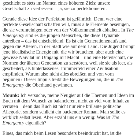
geschieht es stets im Namen eines höheren Ziels: unsere
Gesellschaft zu verbessern – ja, sie zu perfektionieren.
Gerade diese Idee der Perfektion ist gefährlich. Denn wer eine
perfekte Gesellschaft schaffen will, muss alle Elemente beseitigen,
die sie verunreinigen oder von der Vollkommenheit abhalten. In
The
Emergency
sind es die jungen Menschen, die diese Dynamik
antreiben – das ist entscheidend. Es ist ein Generationenaufstand
gegen die Älteren, in der Stadt wie auf dem Land. Die Jugend bringt
jene idealistische Energie mit, die wir brauchen, aber auch eine
gewisse Naivität im Umgang mit Macht – und eine Bereitschaft, die
Normen der älteren Generation zu zerstören, weil sie sie als leer, als
gescheitert, als hinterlassenes Trümmerfeld einer Zivilisation
empfinden. Warum also nicht alles abreißen und von vorn
beginnen? Dieser Impuls treibt die Bewegungen an, die in
The
Emergency
die Oberhand gewinnen.
Mounk:
Ich versuche, meine Neugier auf die Themen und Ideen im
Buch mit dem Wunsch zu balancieren, nicht zu viel vom Inhalt zu
verraten – denn das Buch ist nicht nur eine brillante politische
Allegorie, sondern schlicht ein packender Roman. Man sollte es
wirklich selbst lesen. Aber erzähl uns ein wenig: Was ist
The
Emergency
eigentlich?
Eines, das mich beim Lesen besonders beeindruckt hat, ist die