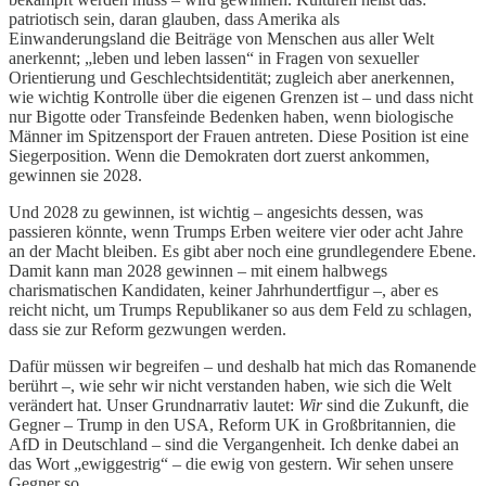
patriotisch sein, daran glauben, dass Amerika als
Einwanderungsland die Beiträge von Menschen aus aller Welt
anerkennt; „leben und leben lassen“ in Fragen von sexueller
Orientierung und Geschlechtsidentität; zugleich aber anerkennen,
wie wichtig Kontrolle über die eigenen Grenzen ist – und dass nicht
nur Bigotte oder Transfeinde Bedenken haben, wenn biologische
Männer im Spitzensport der Frauen antreten. Diese Position ist eine
Siegerposition. Wenn die Demokraten dort zuerst ankommen,
gewinnen sie 2028.
Und 2028 zu gewinnen, ist wichtig – angesichts dessen, was
passieren könnte, wenn Trumps Erben weitere vier oder acht Jahre
an der Macht bleiben. Es gibt aber noch eine grundlegendere Ebene.
Damit kann man 2028 gewinnen – mit einem halbwegs
charismatischen Kandidaten, keiner Jahrhundertfigur –, aber es
reicht nicht, um Trumps Republikaner so aus dem Feld zu schlagen,
dass sie zur Reform gezwungen werden.
Dafür müssen wir begreifen – und deshalb hat mich das Romanende
berührt –, wie sehr wir nicht verstanden haben, wie sich die Welt
verändert hat. Unser Grundnarrativ lautet:
Wir
sind die Zukunft, die
Gegner – Trump in den USA, Reform UK in Großbritannien, die
AfD in Deutschland – sind die Vergangenheit. Ich denke dabei an
das Wort „ewiggestrig“ – die ewig von gestern. Wir sehen unsere
Gegner so.