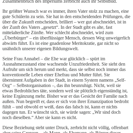
Zusammenbruch des Imperiums zerbricht auch ihr Selbstbild.
Ihr größter Wunsch war es immer, ihren Vater stolz zu machen, eine
gute Schülerin zu sein. Sie hat in den entscheidenden Prüfungen, die
über die Zukunft entscheiden, brilliert – wer gut abschneidet, ist in
der Zunft des Vaters „gesetzt“. In der Stadt gibt es alte, fast
mittelalterliche Zünfte. Wer schlecht abschneidet, wird zum
„Überbürger“ – ein überflüssiger Mensch, dessen Weg unweigerlich
abwärts führt. Es ist eine gnadenlose Meritokratie, gar nicht so
unähnlich unserer eigenen Bildungswelt.
Seine Frau Annabel – die Ehe war glücklich – spürt im
Ausnahmezustand eine wachsende Unzufriedenheit. Sie sieht den
Aufruhr um sich herum und merkt, dass sie selbst noch immer das
konventionelle Leben einer Ehefrau und Mutter führt. Sie
übernimmt Aufgaben in der Stadt, in einem System namens „Self-
Org“ – Selbstorganisation –, das ihn beunruhigt. Nicht, weil sie
etwas Bedrohliches täte, sondern weil sie plötzlich eigenständig ist,
keine Ergänzung mehr. Bisher war er das Gesicht der Familie nach
außen. Nun begreift er, dass er sich von ihrer Emanzipation bedroht
fühlt – und obwohl er weiß, dass das falsch ist, kann er nichts
dagegen tun. Er wünscht sich, sie würde sagen: „Wir sind doch
noch dieselben.“ Aber sie kann es nicht.
Diese Beziehung steht unter Druck, zerbricht nicht völlig, offenbart
aber seine Grenzen – als Mann, als Ehemann, als Bürger dieser