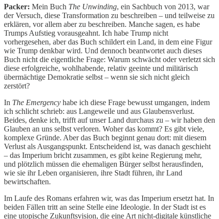
Packer:
Mein Buch
The Unwinding
, ein Sachbuch von 2013, war
der Versuch, diese Transformation zu beschreiben – und teilweise zu
erklären, vor allem aber zu beschreiben. Manche sagen, es habe
Trumps Aufstieg vorausgeahnt. Ich habe Trump nicht
vorhergesehen, aber das Buch schildert ein Land, in dem eine Figur
wie Trump denkbar wird. Und dennoch beantwortet auch dieses
Buch nicht die eigentliche Frage: Warum schwächt oder verletzt sich
diese erfolgreiche, wohlhabende, relativ geeinte und militärisch
übermächtige Demokratie selbst – wenn sie sich nicht gleich
zerstört?
In
The Emergency
habe ich diese Frage bewusst umgangen, indem
ich schlicht schrieb: aus Langeweile und aus Glaubensverlust.
Beides, denke ich, trifft auf unser Land durchaus zu – wir haben den
Glauben an uns selbst verloren. Woher das kommt? Es gibt viele,
komplexe Gründe. Aber das Buch beginnt genau dort: mit diesem
Verlust als Ausgangspunkt. Entscheidend ist, was danach geschieht
– das Imperium bricht zusammen, es gibt keine Regierung mehr,
und plötzlich müssen die ehemaligen Bürger selbst herausfinden,
wie sie ihr Leben organisieren, ihre Stadt führen, ihr Land
bewirtschaften.
Im Laufe des Romans erfahren wir, was das Imperium ersetzt hat. In
beiden Fällen tritt an seine Stelle eine Ideologie. In der Stadt ist es
eine utopische Zukunftsvision, die eine Art nicht-digitale künstliche