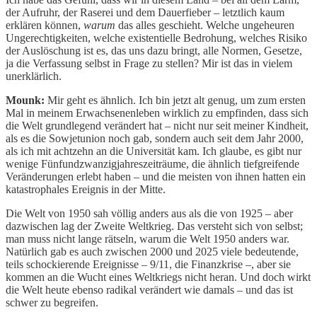
der Aufruhr, der Raserei und dem Dauerfieber – letztlich kaum
erklären können,
warum
das alles geschieht. Welche ungeheuren
Ungerechtigkeiten, welche existentielle Bedrohung, welches Risiko
der Auslöschung ist es, das uns dazu bringt, alle Normen, Gesetze,
ja die Verfassung selbst in Frage zu stellen? Mir ist das in vielem
unerklärlich.
Mounk:
Mir geht es ähnlich. Ich bin jetzt alt genug, um zum ersten
Mal in meinem Erwachsenenleben wirklich zu empfinden, dass sich
die Welt grundlegend verändert hat – nicht nur seit meiner Kindheit,
als es die Sowjetunion noch gab, sondern auch seit dem Jahr 2000,
als ich mit achtzehn an die Universität kam. Ich glaube, es gibt nur
wenige Fünfundzwanzigjahreszeiträume, die ähnlich tiefgreifende
Veränderungen erlebt haben – und die meisten von ihnen hatten ein
katastrophales Ereignis in der Mitte.
Die Welt von 1950 sah völlig anders aus als die von 1925 – aber
dazwischen lag der Zweite Weltkrieg. Das versteht sich von selbst;
man muss nicht lange rätseln, warum die Welt 1950 anders war.
Natürlich gab es auch zwischen 2000 und 2025 viele bedeutende,
teils schockierende Ereignisse – 9/11, die Finanzkrise –, aber sie
kommen an die Wucht eines Weltkriegs nicht heran. Und doch wirkt
die Welt heute ebenso radikal verändert wie damals – und das ist
schwer zu begreifen.