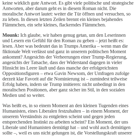
keine wirklich gute Antwort. Es gibt viele politische und strategische
Antworten, aber darum geht es in diesem Roman nicht. Die
moralische Antwort lautet: weiter die Tür öffnen und versuchen, so
zu leben. In diesen letzten Zeilen brennt ein kleines bejahendes
Flämmchen, ein sehr kleines, flackerndes Flämmchen.
Mounk:
Ich glaube, wir haben genug getan, um den Leserinnen
und Lesern ein Gefühl für den Roman zu geben – jetzt heißt es:
lesen. Aber was bedeutet das in Trumps Amerika – wenn man die
fiktionale Welt verlässt und ganz in unserem politischen Moment
ankommt? Angesichts der Verheerungen einer Trump-Regierung,
angesichts der Tatsache, dass der Widerstand dagegen in vieler
Hinsicht ins Leere läuft und dass manche der erfolgreichsten
Oppositionsfiguren – etwa Gavin Newsom, der Umfragen zufolge
derzeit klar Favorit auf die Nominierung ist – zumindest teilweise
Erfolg haben, indem sie Trump imitieren: nicht unbedingt in den
moralischen Positionen, aber ganz sicher im Stil, in den sozialen
Medien und so weiter.
Was heißt es, in so einem Moment an den kleinen Tugenden eines
Humanisten, eines Liberalen festzuhalten – in einem Moment, der
unserem Verständnis zu entgleiten scheint und gegen jeden
entsprechenden Instinkt zu arbeiten scheint? Ein Moment, der uns
Liberale und Humanisten demütigt hat – und wohl auch demütigen
sollte –, weil es uns nicht gelungen ist, die Vorstellungskraft unserer