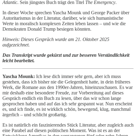
Atlantic
. Sein jüngstes Buch trägt den Titel
The Emergency
.
In dieser Woche sprechen Yascha Mounk und George Packer über
Autoritarismus in der Literatur, darüber, wie sich humanistische
Werte in moralisch komplexen Zeiten leben lassen – und wie die
Demokraten Donald Trump besiegen könnten.
Hinweis: Dieses Gespräch wurde am 21. Oktober 2025
aufgezeichnet.
Das Transkript wurde gekürzt und zur besseren Verständlichkeit
leicht bearbeitet.
Yascha Mounk:
Ich lese dich immer sehr gern, aber ich muss
gestehen, dass ich bisher nie die Gelegenheit hatte, in dein früheres
Werk, die Romane aus den 1990er-Jahren, hineinzuschauen. Es war
mir deshalb eine besondere Freude, zur Vorbereitung auf dieses
Gespräch endlich ein Buch zu lesen, über das wir schon lange
gesprochen haben und auf das ich sehr gespannt war. Nun erscheint
es, und ich finde, es ist wirklich schön, bewegend, klug, manchmal
ärgerlich – und schlicht großartig.
Es ist natürlich ein faszinierendes Stück Literatur, aber zugleich auch
eine Parabel auf diesen politischen Moment. Was ist es an der
Entwicklung Amerikas in den vergangenen fünf oder zehn Jahren,