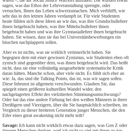
waren –, die als Social Justice Warriors auftraten. Die würden etwas
sagen, was das Ethos der Lehrveranstaltung sprengte, oder
versuchen, Ihnen das Leben schwerzumachen. Mich verblüfft, wie
sehr das in den letzten Jahren verdampft ist. Für viele Studenten
heute fühlen sich diese Ideen an wie das, was ihre Grundschullehrer
ihnen beigebracht haben, was ihre Mittelschullehrer ihnen
beigebracht haben und was ihre Gymnasiallehrer ihnen beigebracht
haben. Sie wissen, dass sie das bei Universitätsbewerbungen ein
bisschen nachplappern sollen.
Aber es ist nichts, was sie wirklich verinnerlicht haben. Sie
begegnen dem mit einer gewissen Zynismus, wie Studenten eben oft
zynisch sind gegenüber dem, was ihnen beigebracht wird. Das heißt
nicht, dass sie eine vollständig ausgearbeitete systematische Kritik
daran hätten. Manche schon, aber viele nicht. Es fühlt sich eher an
wie: Ja, das sind die Talking Points, das ist, was wir sagen sollen.
Diese Inbrunst ist allgemein verschwunden. Glauben Sie, das
spiegelt einen größeren kulturellen Wandel wider, den
nachgelagerten Effekt des vielzitierten Stimmungsumschwungs?
Oder hat das eine andere Färbung bei den weißen Männern in ihren
Dreißigern und Vierzigern, über die Sie hauptsächlich schreiben, im
Vergleich zu dieser breiteren Generation junger Menschen, die den
Eifer eines great awakening nicht mehr teilt?
Savage:
Ich kann nicht wirklich etwas dazu sagen, was Gen Z oder
jüngere Menschen denken, weil ich nicht so viel mit ihnen zu tun