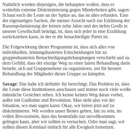
Natürlich werden diejenigen, die behaupten wollen, dass es
weiterhin extreme Diskriminierung gegen Minderheiten gibt, sagen:
Schaut euch die Leute an der Spitze an, das ist alles erfunden. Eine
der eigenartigen Sachen, die meiner Ansicht nach zur Erklärung der
Rassenpolarisierung der letzten zehn Jahre und des tiefen Grolls in
unserer Gesellschaft beiträgt, ist, dass sich jeder in eine Erzählung
zurückziehen kann, in der er die benachteiligte Partei ist.
Die Folgewirkung dieser Programme ist, dass sich alles von
individuellen, leistungsbasierten Entscheidungen hin zu
gruppenbasierten Benachteiligungsbehauptungen verschiebt und zu
dem Gefühl, dass der einzige Weg zu einer fairen Behandlung darin
besteht, sich auf Gruppenebene zu organisieren, um für bessere
Behandlung der Mitglieder dieser Gruppe zu kämpfen.
Savage
: Das halte ich definitiv für berechtigt. Das Problem ist, dass
die Leute diese Institutionen anschauen und immer noch viele weiße
männliche Gesichter sehen. Ich kenne keinen Weg daran vorbei,
außer mit Guillotine und Revolution. Man steht also vor der
Situation, wo man sagen kann: Okay, wir hören jetzt auf zu
diskriminieren. Wir werden unser Bestes geben, fair zu sein, im
vollen Bewusstsein, dass das bestenfalls nur unvollkommen
gelingen kann, aber wir sollten es versuchen. Oder man sagt, wir
sollten diesen Kreislauf einfach für alle Ewigkeit fortsetzen.