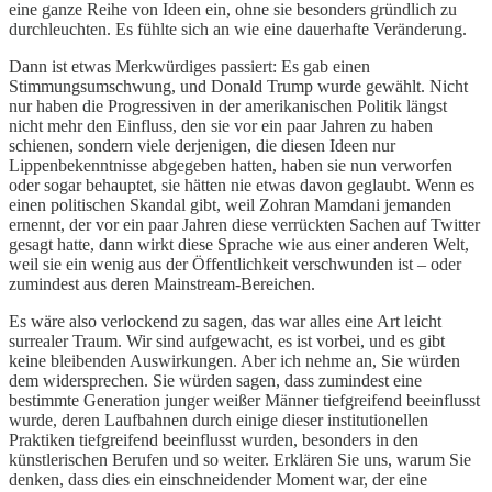
eine ganze Reihe von Ideen ein, ohne sie besonders gründlich zu
durchleuchten. Es fühlte sich an wie eine dauerhafte Veränderung.
Dann ist etwas Merkwürdiges passiert: Es gab einen
Stimmungsumschwung, und Donald Trump wurde gewählt. Nicht
nur haben die Progressiven in der amerikanischen Politik längst
nicht mehr den Einfluss, den sie vor ein paar Jahren zu haben
schienen, sondern viele derjenigen, die diesen Ideen nur
Lippenbekenntnisse abgegeben hatten, haben sie nun verworfen
oder sogar behauptet, sie hätten nie etwas davon geglaubt. Wenn es
einen politischen Skandal gibt, weil Zohran Mamdani jemanden
ernennt, der vor ein paar Jahren diese verrückten Sachen auf Twitter
gesagt hatte, dann wirkt diese Sprache wie aus einer anderen Welt,
weil sie ein wenig aus der Öffentlichkeit verschwunden ist – oder
zumindest aus deren Mainstream-Bereichen.
Es wäre also verlockend zu sagen, das war alles eine Art leicht
surrealer Traum. Wir sind aufgewacht, es ist vorbei, und es gibt
keine bleibenden Auswirkungen. Aber ich nehme an, Sie würden
dem widersprechen. Sie würden sagen, dass zumindest eine
bestimmte Generation junger weißer Männer tiefgreifend beeinflusst
wurde, deren Laufbahnen durch einige dieser institutionellen
Praktiken tiefgreifend beeinflusst wurden, besonders in den
künstlerischen Berufen und so weiter. Erklären Sie uns, warum Sie
denken, dass dies ein einschneidender Moment war, der eine