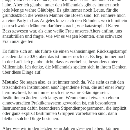
habe. Aber ich glaube, unter den Millennials gibt es immer noch
jede Menge wahre Gläubige. Es gibt immer noch Leute, für die
grundsätzlich die weißen Männer die Bösen sind. Ich erinnere mich
an eine Party in Los Angeles kurz nach den Bränden, wo ich mit ein
paar schwulen Männern darüber sprach, wie katastrophal Karen
Bass gewesen war, als eine weiße Frau unseres Alters anfing, uns
anzubrüllen und fragte, wie wir es wagen könnten, eine schwarze
Frau anzugreifen.
Es fühlte sich an, als führte sie einen wahnsinnigen Rückzugskampf
aus dem Jahr 2020, aber das ist immer noch da. Es liegt immer noch
in der Luft. Ich glaube nicht, dass es vorbei ist, besonders unter
Millennials. Ich denke, die Millennials spalten sich in ihrem Denken
über diese Dinge auf.
Mounk:
Sie sagen also, es ist immer noch da. Wie sieht es mit den
tatsächlichen Institutionen aus? Irgendeine Frau, die auf einer Party
herumschreit, kann immer noch eine wahre Gläubige sein.
Institutionen ändern sich langsam. Wenn einmal etwas zu einem
eingewurzelten Praktikensystem geworden ist, mit besonderen
Instrumenten dafür, besonderen Stipendienprogrammen, die implizit
oder ganz explizit bestimmten Gruppen vorbehalten sind, dann
bleiben solche Dinge bestehen.
Aber wie wir in den letzten zehn Jahren gesehen haben, können