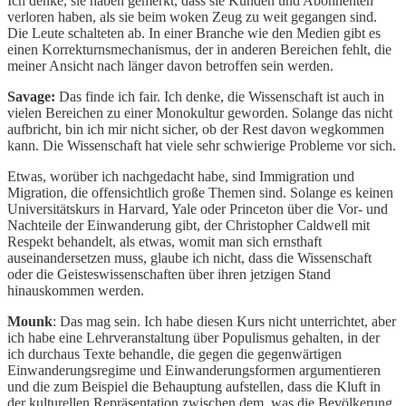
Ich denke, sie haben gemerkt, dass sie Kunden und Abonnenten
verloren haben, als sie beim woken Zeug zu weit gegangen sind.
Die Leute schalteten ab. In einer Branche wie den Medien gibt es
einen Korrekturnsmechanismus, der in anderen Bereichen fehlt, die
meiner Ansicht nach länger davon betroffen sein werden.
Savage:
Das finde ich fair. Ich denke, die Wissenschaft ist auch in
vielen Bereichen zu einer Monokultur geworden. Solange das nicht
aufbricht, bin ich mir nicht sicher, ob der Rest davon wegkommen
kann. Die Wissenschaft hat viele sehr schwierige Probleme vor sich.
Etwas, worüber ich nachgedacht habe, sind Immigration und
Migration, die offensichtlich große Themen sind. Solange es keinen
Universitätskurs in Harvard, Yale oder Princeton über die Vor- und
Nachteile der Einwanderung gibt, der Christopher Caldwell mit
Respekt behandelt, als etwas, womit man sich ernsthaft
auseinandersetzen muss, glaube ich nicht, dass die Wissenschaft
oder die Geisteswissenschaften über ihren jetzigen Stand
hinauskommen werden.
Mounk
: Das mag sein. Ich habe diesen Kurs nicht unterrichtet, aber
ich habe eine Lehrveranstaltung über Populismus gehalten, in der
ich durchaus Texte behandle, die gegen die gegenwärtigen
Einwanderungsregime und Einwanderungsformen argumentieren
und die zum Beispiel die Behauptung aufstellen, dass die Kluft in
der kulturellen Repräsentation zwischen dem, was die Bevölkerung