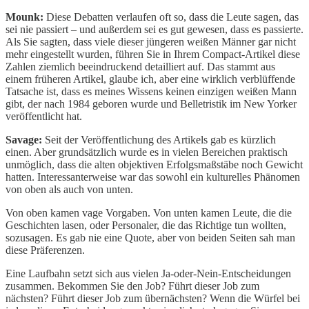
Mounk:
Diese Debatten verlaufen oft so, dass die Leute sagen, das
sei nie passiert – und außerdem sei es gut gewesen, dass es passierte.
Als Sie sagten, dass viele dieser jüngeren weißen Männer gar nicht
mehr eingestellt wurden, führen Sie in Ihrem Compact-Artikel diese
Zahlen ziemlich beeindruckend detailliert auf. Das stammt aus
einem früheren Artikel, glaube ich, aber eine wirklich verblüffende
Tatsache ist, dass es meines Wissens keinen einzigen weißen Mann
gibt, der nach 1984 geboren wurde und Belletristik im New Yorker
veröffentlicht hat.
Savage:
Seit der Veröffentlichung des Artikels gab es kürzlich
einen. Aber grundsätzlich wurde es in vielen Bereichen praktisch
unmöglich, dass die alten objektiven Erfolgsmaßstäbe noch Gewicht
hatten. Interessanterweise war das sowohl ein kulturelles Phänomen
von oben als auch von unten.
Von oben kamen vage Vorgaben. Von unten kamen Leute, die die
Geschichten lasen, oder Personaler, die das Richtige tun wollten,
sozusagen. Es gab nie eine Quote, aber von beiden Seiten sah man
diese Präferenzen.
Eine Laufbahn setzt sich aus vielen Ja-oder-Nein-Entscheidungen
zusammen. Bekommen Sie den Job? Führt dieser Job zum
nächsten? Führt dieser Job zum übernächsten? Wenn die Würfel bei