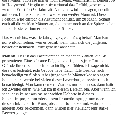
dass Martin Scorsese immer noch arbeitet, verschafft mir keinen Job
in Hollywood. Sie gibt mir nicht einmal das Gefühl, gesehen zu
werden. Er ist fast 90 Jahre alt. Niemand wird ihm sagen, er solle
aufhören, Filme zu machen, weil er ein weißer Mann ist. Diese
Position wird einfach als Argument benutzt, um zu sagen: Schaut
euch all die weißen Männer an, die immer noch an der Spitze stehen
– und sie stehen immer noch an der Spitze.
Das war nichts, was die Jahrgänge gleichmäßig betraf. Man kann
nur wirklich sehen, wen es betraf, wenn man sich die jüngeren,
besser einstellbaren Leute genauer anschaut.
Mounk:
Das ist das Faszinierende an manchen Zahlen, die Sie
präsentieren. Eine seltsame Folge davon ist, dass jede Gruppe
Gründe finden kann, sich benachteiligt zu fühlen. Ich sage nicht,
dass das bedeutet, jede Gruppe habe gleich gute Gründe, sich
benachteiligt zu fühlen. Aber junge weiße Männer können sagen:
Seht her, ich werde bei vielen dieser Bewerbungen systematisch
benachteiligt. Man kann denken: Wäre es nur bei mir so, dann hätte
ich Zweifel daran, wie gut ich in diesem Bereich bin. Aber wenn ich
sehe, dass keiner aus meiner weißen Kohorte in diesem
Stipendienprogramm oder diesem Promotionsprogramm oder
diesem Inkubator für Kunstjobs einen Job bekommt, während alle
anderen Jobs bekommen, dann wirken hier vielleicht sehr starke
Bevorzugungen.