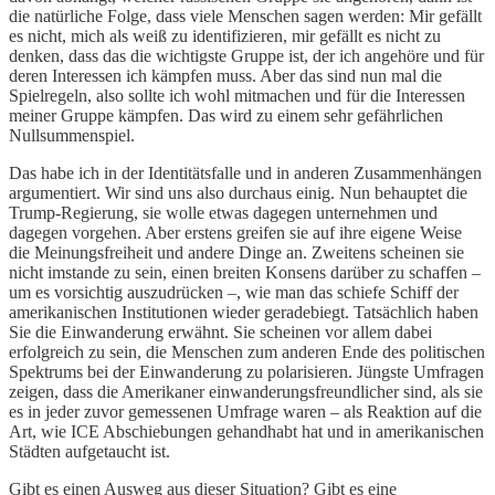
die natürliche Folge, dass viele Menschen sagen werden: Mir gefällt
es nicht, mich als weiß zu identifizieren, mir gefällt es nicht zu
denken, dass das die wichtigste Gruppe ist, der ich angehöre und für
deren Interessen ich kämpfen muss. Aber das sind nun mal die
Spielregeln, also sollte ich wohl mitmachen und für die Interessen
meiner Gruppe kämpfen. Das wird zu einem sehr gefährlichen
Nullsummenspiel.
Das habe ich in der Identitätsfalle und in anderen Zusammenhängen
argumentiert. Wir sind uns also durchaus einig. Nun behauptet die
Trump-Regierung, sie wolle etwas dagegen unternehmen und
dagegen vorgehen. Aber erstens greifen sie auf ihre eigene Weise
die Meinungsfreiheit und andere Dinge an. Zweitens scheinen sie
nicht imstande zu sein, einen breiten Konsens darüber zu schaffen –
um es vorsichtig auszudrücken –, wie man das schiefe Schiff der
amerikanischen Institutionen wieder geradebiegt. Tatsächlich haben
Sie die Einwanderung erwähnt. Sie scheinen vor allem dabei
erfolgreich zu sein, die Menschen zum anderen Ende des politischen
Spektrums bei der Einwanderung zu polarisieren. Jüngste Umfragen
zeigen, dass die Amerikaner einwanderungsfreundlicher sind, als sie
es in jeder zuvor gemessenen Umfrage waren – als Reaktion auf die
Art, wie ICE Abschiebungen gehandhabt hat und in amerikanischen
Städten aufgetaucht ist.
Gibt es einen Ausweg aus dieser Situation? Gibt es eine