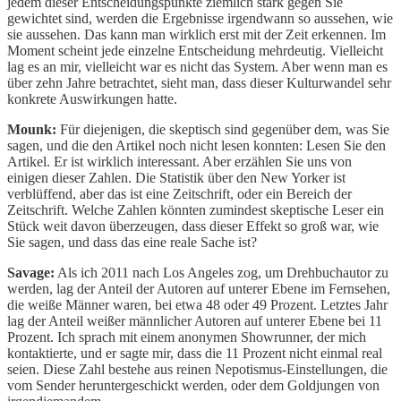
jedem dieser Entscheidungspunkte ziemlich stark gegen Sie
gewichtet sind, werden die Ergebnisse irgendwann so aussehen, wie
sie aussehen. Das kann man wirklich erst mit der Zeit erkennen. Im
Moment scheint jede einzelne Entscheidung mehrdeutig. Vielleicht
lag es an mir, vielleicht war es nicht das System. Aber wenn man es
über zehn Jahre betrachtet, sieht man, dass dieser Kulturwandel sehr
konkrete Auswirkungen hatte.
Mounk:
Für diejenigen, die skeptisch sind gegenüber dem, was Sie
sagen, und die den Artikel noch nicht lesen konnten: Lesen Sie den
Artikel. Er ist wirklich interessant. Aber erzählen Sie uns von
einigen dieser Zahlen. Die Statistik über den New Yorker ist
verblüffend, aber das ist eine Zeitschrift, oder ein Bereich der
Zeitschrift. Welche Zahlen könnten zumindest skeptische Leser ein
Stück weit davon überzeugen, dass dieser Effekt so groß war, wie
Sie sagen, und dass das eine reale Sache ist?
Savage:
Als ich 2011 nach Los Angeles zog, um Drehbuchautor zu
werden, lag der Anteil der Autoren auf unterer Ebene im Fernsehen,
die weiße Männer waren, bei etwa 48 oder 49 Prozent. Letztes Jahr
lag der Anteil weißer männlicher Autoren auf unterer Ebene bei 11
Prozent. Ich sprach mit einem anonymen Showrunner, der mich
kontaktierte, und er sagte mir, dass die 11 Prozent nicht einmal real
seien. Diese Zahl bestehe aus reinen Nepotismus-Einstellungen, die
vom Sender heruntergeschickt werden, oder dem Goldjungen von