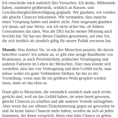
Ich entscheide mich natürlich fürs Versuchen. Ich denke, Millennials
haben, zumindest größtenteils, wirklich an Rassen- und
Geschlechtergleichberechtigung geglaubt. Wir glaubten, wir würden
alle gleiche Chancen bekommen. Wir verstanden, dass manche
einen Vorsprung hatten und andere nicht. Aber insgesamt glaubten
wir daran, auf eine Weise, wie ich nicht sicher bin, ob frühere
Generationen das taten. Was die DEI-Sache meiner Meinung nach
bewirkt hat: Sie hat uns diesen Glauben genommen, auf eine Art,
die sich letztlich als ziemlich giftig für unsere Politik erwiesen hat.
Mounk:
Was denken Sie, ist mit den Menschen passiert, die davon
betroffen waren? Ich nehme an, es gibt eine riesige Bandbreite von
Reaktionen, je nach Persönlichkeit, politischer Veranlagung und
anderen Faktoren im Leben der Menschen. Aber man könnte sich
vorstellen, dass das von Verleugnung und dem Gefühl reicht, man
müsse weiter ein guter Verbündeter bleiben, bis hin zu der
Vorstellung, wenn man für ein größeres Wohl geopfert werden
muss, dann sei das eben so.
Dann gibt es Menschen, die vermutlich ziemlich stark nach rechts
gerückt sind, weil sie das Gefühl haben, sie seien bereit gewesen,
gleiche Chancen zu schaffen und alle anderen Vorteile aufzugeben.
Aber wenn das zur offenen Diskriminierung gegen sie geworden ist
und sie keine fairen Chancen mehr haben, werden sie sich an jeden
klammern, der ihnen verspricht, ihnen eine faire Chance zu geben.