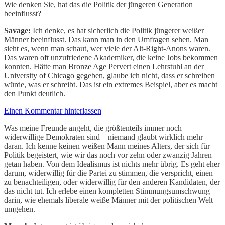
Wie denken Sie, hat das die Politik der jüngeren Generation
beeinflusst?
Savage:
Ich denke, es hat sicherlich die Politik jüngerer weißer
Männer beeinflusst. Das kann man in den Umfragen sehen. Man
sieht es, wenn man schaut, wer viele der Alt-Right-Anons waren.
Das waren oft unzufriedene Akademiker, die keine Jobs bekommen
konnten. Hätte man Bronze Age Pervert einen Lehrstuhl an der
University of Chicago gegeben, glaube ich nicht, dass er schreiben
würde, was er schreibt. Das ist ein extremes Beispiel, aber es macht
den Punkt deutlich.
Einen Kommentar hinterlassen
Was meine Freunde angeht, die größtenteils immer noch
widerwillige Demokraten sind – niemand glaubt wirklich mehr
daran. Ich kenne keinen weißen Mann meines Alters, der sich für
Politik begeistert, wie wir das noch vor zehn oder zwanzig Jahren
getan haben. Von dem Idealismus ist nichts mehr übrig. Es geht eher
darum, widerwillig für die Partei zu stimmen, die verspricht, einen
zu benachteiligen, oder widerwillig für den anderen Kandidaten, der
das nicht tut. Ich erlebe einen kompletten Stimmungsumschwung
darin, wie ehemals liberale weiße Männer mit der politischen Welt
umgehen.