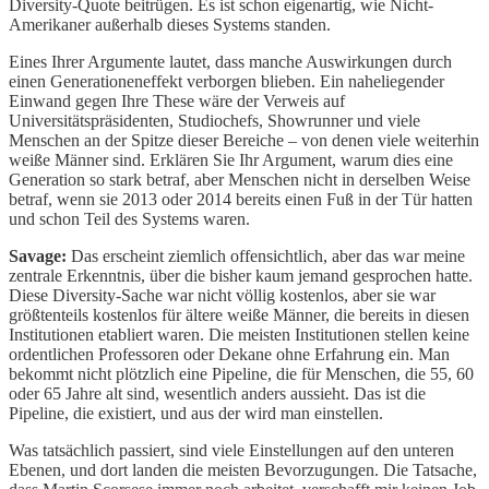
Diversity-Quote beitrügen. Es ist schon eigenartig, wie Nicht-
Amerikaner außerhalb dieses Systems standen.
Eines Ihrer Argumente lautet, dass manche Auswirkungen durch
einen Generationeneffekt verborgen blieben. Ein naheliegender
Einwand gegen Ihre These wäre der Verweis auf
Universitätspräsidenten, Studiochefs, Showrunner und viele
Menschen an der Spitze dieser Bereiche – von denen viele weiterhin
weiße Männer sind. Erklären Sie Ihr Argument, warum dies eine
Generation so stark betraf, aber Menschen nicht in derselben Weise
betraf, wenn sie 2013 oder 2014 bereits einen Fuß in der Tür hatten
und schon Teil des Systems waren.
Savage:
Das erscheint ziemlich offensichtlich, aber das war meine
zentrale Erkenntnis, über die bisher kaum jemand gesprochen hatte.
Diese Diversity-Sache war nicht völlig kostenlos, aber sie war
größtenteils kostenlos für ältere weiße Männer, die bereits in diesen
Institutionen etabliert waren. Die meisten Institutionen stellen keine
ordentlichen Professoren oder Dekane ohne Erfahrung ein. Man
bekommt nicht plötzlich eine Pipeline, die für Menschen, die 55, 60
oder 65 Jahre alt sind, wesentlich anders aussieht. Das ist die
Pipeline, die existiert, und aus der wird man einstellen.
Was tatsächlich passiert, sind viele Einstellungen auf den unteren
Ebenen, und dort landen die meisten Bevorzugungen. Die Tatsache,