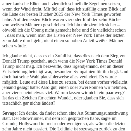
amerikanische Eliten auch ziemlich schnell die Segel neu setzen,
wenn der Wind dreht. Mir fiel auf, dass ich zufällig einen Blick auf
die Liste der besten Bücher 2025 der New York Times geworfen
habe. Auf den ersten Blick waren vier oder fünf der zehn Bücher
von weißen Männern geschrieben. Ich bin mir ziemlich sicher –
obwohl ich die Übung nicht gemacht habe und Sie vielleicht schon
–, dass man, wenn man die Listen der New York Times der letzten
zehn Jahre durchgeht, nicht einen so hohen Anteil weißer Männer
sehen würde.
Ich glaube nicht, dass es ein Zufall ist, dass dies nach dem Sieg von
Donald Trump geschah, auch wenn die New York Times Donald
Trump nicht mag. Ich bezweifle, dass irgendjemand, der an dieser
Entscheidung beteiligt war, besondere Sympathien für ihn hegt. Und
doch hat seine Wahl plausiblerweise alles verändert. Es wurde
möglich, Leute auf diese Liste zu setzen, bei denen vorher vielleicht
jemand gesagt hätte: Also gut, einen oder zwei können wir nehmen,
aber vier scheint etwas viel. Warum lassen wir nicht ein paar weg?
Ist das ein Zeichen für echten Wandel, oder glauben Sie, dass sich
tatsächlich gar nichts ändert?
Savage:
Ich denke, da findet schon eine Art Stimmungsumschwung
statt. Der Showrunner, mit dem ich gesprochen habe, sagte im
Grunde, Hollywood tut mehr oder weniger so, als wären die letzten
zehn Jahre nicht passiert. Die Leitlinie ist sozusagen zurück zu den