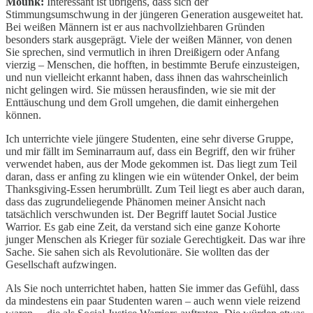
Mounk:
Interessant ist übrigens, dass sich der
Stimmungsumschwung in der jüngeren Generation ausgeweitet hat.
Bei weißen Männern ist er aus nachvollziehbaren Gründen
besonders stark ausgeprägt. Viele der weißen Männer, von denen
Sie sprechen, sind vermutlich in ihren Dreißigern oder Anfang
vierzig – Menschen, die hofften, in bestimmte Berufe einzusteigen,
und nun vielleicht erkannt haben, dass ihnen das wahrscheinlich
nicht gelingen wird. Sie müssen herausfinden, wie sie mit der
Enttäuschung und dem Groll umgehen, die damit einhergehen
können.
Ich unterrichte viele jüngere Studenten, eine sehr diverse Gruppe,
und mir fällt im Seminarraum auf, dass ein Begriff, den wir früher
verwendet haben, aus der Mode gekommen ist. Das liegt zum Teil
daran, dass er anfing zu klingen wie ein wütender Onkel, der beim
Thanksgiving-Essen herumbrüllt. Zum Teil liegt es aber auch daran,
dass das zugrundeliegende Phänomen meiner Ansicht nach
tatsächlich verschwunden ist. Der Begriff lautet Social Justice
Warrior. Es gab eine Zeit, da verstand sich eine ganze Kohorte
junger Menschen als Krieger für soziale Gerechtigkeit. Das war ihre
Sache. Sie sahen sich als Revolutionäre. Sie wollten das der
Gesellschaft aufzwingen.
Als Sie noch unterrichtet haben, hatten Sie immer das Gefühl, dass
da mindestens ein paar Studenten waren – auch wenn viele reizend