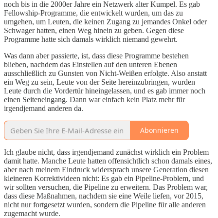
noch bis in die 2000er Jahre ein Netzwerk alter Kumpel. Es gab
Fellowship-Programme, die entwickelt wurden, um das zu
umgehen, um Leuten, die keinen Zugang zu jemandes Onkel oder
Schwager hatten, einen Weg hinein zu geben. Gegen diese
Programme hatte sich damals wirklich niemand gewehrt.
Was dann aber passierte, ist, dass diese Programme bestehen
blieben, nachdem das Einstellen auf den unteren Ebenen
ausschließlich zu Gunsten von Nicht-Weißen erfolgte. Also anstatt
ein Weg zu sein, Leute von der Seite hereinzubringen, wurden
Leute durch die Vordertür hineingelassen, und es gab immer noch
einen Seiteneingang. Dann war einfach kein Platz mehr für
irgendjemand anderen da.
Abonnieren
Ich glaube nicht, dass irgendjemand zunächst wirklich ein Problem
damit hatte. Manche Leute hatten offensichtlich schon damals eines,
aber nach meinem Eindruck widersprach unsere Generation diesen
kleineren Korrektivideen nicht: Es gab ein Pipeline-Problem, und
wir sollten versuchen, die Pipeline zu erweitern. Das Problem war,
dass diese Maßnahmen, nachdem sie eine Weile liefen, vor 2015,
nicht nur fortgesetzt wurden, sondern die Pipeline für alle anderen
zugemacht wurde.