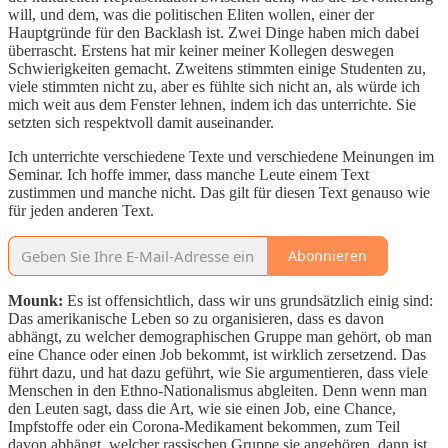
will, und dem, was die politischen Eliten wollen, einer der
Hauptgründe für den Backlash ist. Zwei Dinge haben mich dabei
überrascht. Erstens hat mir keiner meiner Kollegen deswegen
Schwierigkeiten gemacht. Zweitens stimmten einige Studenten zu,
viele stimmten nicht zu, aber es fühlte sich nicht an, als würde ich
mich weit aus dem Fenster lehnen, indem ich das unterrichte. Sie
setzten sich respektvoll damit auseinander.
Ich unterrichte verschiedene Texte und verschiedene Meinungen im
Seminar. Ich hoffe immer, dass manche Leute einem Text
zustimmen und manche nicht. Das gilt für diesen Text genauso wie
für jeden anderen Text.
Abonnieren
Mounk:
Es ist offensichtlich, dass wir uns grundsätzlich einig sind:
Das amerikanische Leben so zu organisieren, dass es davon
abhängt, zu welcher demographischen Gruppe man gehört, ob man
eine Chance oder einen Job bekommt, ist wirklich zersetzend. Das
führt dazu, und hat dazu geführt, wie Sie argumentieren, dass viele
Menschen in den Ethno-Nationalismus abgleiten. Denn wenn man
den Leuten sagt, dass die Art, wie sie einen Job, eine Chance,
Impfstoffe oder ein Corona-Medikament bekommen, zum Teil
davon abhängt, welcher rassischen Gruppe sie angehören, dann ist