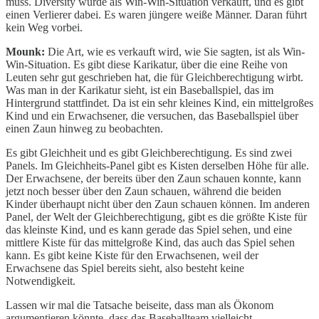
muss. Diversity wurde als Win-Win-Situation verkauft, und es gibt
einen Verlierer dabei. Es waren jüngere weiße Männer. Daran führt
kein Weg vorbei.
Mounk:
Die Art, wie es verkauft wird, wie Sie sagten, ist als Win-
Win-Situation. Es gibt diese Karikatur, über die eine Reihe von
Leuten sehr gut geschrieben hat, die für Gleichberechtigung wirbt.
Was man in der Karikatur sieht, ist ein Baseballspiel, das im
Hintergrund stattfindet. Da ist ein sehr kleines Kind, ein mittelgroßes
Kind und ein Erwachsener, die versuchen, das Baseballspiel über
einen Zaun hinweg zu beobachten.
Es gibt Gleichheit und es gibt Gleichberechtigung. Es sind zwei
Panels. Im Gleichheits-Panel gibt es Kisten derselben Höhe für alle.
Der Erwachsene, der bereits über den Zaun schauen konnte, kann
jetzt noch besser über den Zaun schauen, während die beiden
Kinder überhaupt nicht über den Zaun schauen können. Im anderen
Panel, der Welt der Gleichberechtigung, gibt es die größte Kiste für
das kleinste Kind, und es kann gerade das Spiel sehen, und eine
mittlere Kiste für das mittelgroße Kind, das auch das Spiel sehen
kann. Es gibt keine Kiste für den Erwachsenen, weil der
Erwachsene das Spiel bereits sieht, also besteht keine
Notwendigkeit.
Lassen wir mal die Tatsache beiseite, dass man als Ökonom
argumentieren könnte, dass das Baseballteam vielleicht