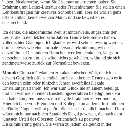
haben. Idealerweise, wenn Sie Literatur unterrichten, haben Sie
Erfahrung mit Latinx-Literatur oder Frauenliteratur. Sie stellen einen
Lehrbeauftragten für kreatives Schreiben ein, aber sie wollen ganz
offensichtlich keinen weißen Mann, und sie bewerben es
entsprechend.
Ich denke, die akademische Welt ist mittlerweile, angesichts der
Leute, die in den letzten zehn Jahren Tenure bekommen haben,
voller echter Gläubiger. Ich glaube, es wird sehr schwierig werden,
dort so etwas wie eine normale Personalrekrutierung wieder
einzuführen. Die anderen Branchen werden, denke ich, langsam
versuchen, so zu tun, als wäre nichts geschehen, während sie sich
zentimeterweise zurück zur Normalität bewegen.
Mounk:
Ein paar Gedanken zur akademischen Welt, die ich in
diesem Gespräch offensichtlich am besten kenne. Erstens gab es in
den letzten zehn oder fünfzehn Jahren zweifellos illegale
Einstellungsverfahren. Ich war zum Glück nie an einem beteiligt,
und ich war nie an einem Einstellungsverfahren beteiligt, bei dem
ich hätte kämpfen müssen, um illegale Praktiken zu verhindern.
Aber ich habe von Freunden und Kollegen an anderen Institutionen
beiläufig Dinge erwähnt gehört, die das sehr deutlich machen. Diese
wären nicht nur nach den Standards illegal gewesen, die nach dem
jüngsten Urteil des Obersten Gerichtshofs zu positiver
Diskriminierung gelten. Sie wären zu jedem Zeitpunkt in der