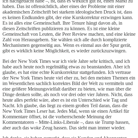
ich nachgedacht habe –, ist, dass es wirklich gut ist, einen Markt zu
haben. Das ist offensichtlich, aber eines der Probleme mit einer
akademischen Zeitschrift bei starkem ideologischen Druck ist, dass
es keinen Endkunden gibt, der eine Kurskorrektur erzwingen kann.
Es ist alles eine Gemeinschaft. Ihre Tenure hängt davon ab, in
diesen Zeitschriften publizieren zu können. Es ist eine kleine
Gemeinschaft von Leuten, die Peer Review machen, und eine kleine
Zahl von Herausgebern. Sie wählen sich alle durch komplizierte
Mechanismen gegenseitig aus. Wenn es einmal aus der Spur gerät,
gibt es wirklich keine Möglichkeit, es wieder zurückzuzwingen.
Bei der New York Times war ich viele Jahre sehr kritisch, und ich
habe auch heute noch regelmäßig etwas zu beanstanden. Aber ich
glaube, es hat eine echte Kurskorrektur stattgefunden. Ich vertraue
der New York Times heute viel eher zu, bei den meisten Themen ein
im Wesentlichen sachlich korrektes Bild der Welt zu vermitteln und
eine größere Meinungsvielfalt darüber zu bieten, wie man über die
Dinge denken sollte, als noch vor drei oder vier Jahren. Nicht, dass
heute alles perfekt wäre, aber es ist ein Unterschied wie Tag und
Nacht. Ich glaube, das liegt zu einem großen Teil daran, dass die
New York Times Leser hat. Jedes Mal, wenn sie einen Artikel für
Kommentare öffnet, ist die vorherrschende Meinung der
Kommentatoren – Mitte-Links-Liberale –, dass sie Trump hassen,
aber auch das woke Zeug hassen. Das sieht man immer wieder.