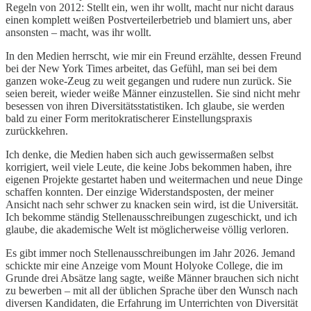
Regeln von 2012: Stellt ein, wen ihr wollt, macht nur nicht daraus
einen komplett weißen Postverteilerbetrieb und blamiert uns, aber
ansonsten – macht, was ihr wollt.
In den Medien herrscht, wie mir ein Freund erzählte, dessen Freund
bei der New York Times arbeitet, das Gefühl, man sei bei dem
ganzen woke-Zeug zu weit gegangen und rudere nun zurück. Sie
seien bereit, wieder weiße Männer einzustellen. Sie sind nicht mehr
besessen von ihren Diversitätsstatistiken. Ich glaube, sie werden
bald zu einer Form meritokratischerer Einstellungspraxis
zurückkehren.
Ich denke, die Medien haben sich auch gewissermaßen selbst
korrigiert, weil viele Leute, die keine Jobs bekommen haben, ihre
eigenen Projekte gestartet haben und weitermachen und neue Dinge
schaffen konnten. Der einzige Widerstandsposten, der meiner
Ansicht nach sehr schwer zu knacken sein wird, ist die Universität.
Ich bekomme ständig Stellenausschreibungen zugeschickt, und ich
glaube, die akademische Welt ist möglicherweise völlig verloren.
Es gibt immer noch Stellenausschreibungen im Jahr 2026. Jemand
schickte mir eine Anzeige vom Mount Holyoke College, die im
Grunde drei Absätze lang sagte, weiße Männer brauchen sich nicht
zu bewerben – mit all der üblichen Sprache über den Wunsch nach
diversen Kandidaten, die Erfahrung im Unterrichten von Diversität