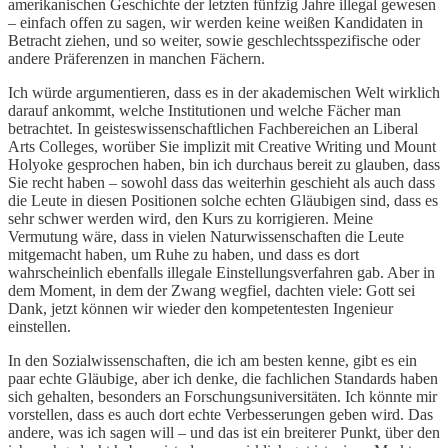
amerikanischen Geschichte der letzten fünfzig Jahre illegal gewesen
– einfach offen zu sagen, wir werden keine weißen Kandidaten in
Betracht ziehen, und so weiter, sowie geschlechtsspezifische oder
andere Präferenzen in manchen Fächern.
Ich würde argumentieren, dass es in der akademischen Welt wirklich
darauf ankommt, welche Institutionen und welche Fächer man
betrachtet. In geisteswissenschaftlichen Fachbereichen an Liberal
Arts Colleges, worüber Sie implizit mit Creative Writing und Mount
Holyoke gesprochen haben, bin ich durchaus bereit zu glauben, dass
Sie recht haben – sowohl dass das weiterhin geschieht als auch dass
die Leute in diesen Positionen solche echten Gläubigen sind, dass es
sehr schwer werden wird, den Kurs zu korrigieren. Meine
Vermutung wäre, dass in vielen Naturwissenschaften die Leute
mitgemacht haben, um Ruhe zu haben, und dass es dort
wahrscheinlich ebenfalls illegale Einstellungsverfahren gab. Aber in
dem Moment, in dem der Zwang wegfiel, dachten viele: Gott sei
Dank, jetzt können wir wieder den kompetentesten Ingenieur
einstellen.
In den Sozialwissenschaften, die ich am besten kenne, gibt es ein
paar echte Gläubige, aber ich denke, die fachlichen Standards haben
sich gehalten, besonders an Forschungsuniversitäten. Ich könnte mir
vorstellen, dass es auch dort echte Verbesserungen geben wird. Das
andere, was ich sagen will – und das ist ein breiterer Punkt, über den