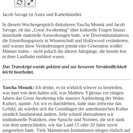
Jacob Savage ist Autor und Kartenhändler.
In diesem Wochengespräch diskutieren Yascha Mounk und Jacob
Savage, ob das „Great Awokening” über kulturelle Fragen hinaus
dauerhafte materielle Auswirkungen hatte, wie Diversitätsinitiativen
die Einstellungspraxis in Wissenschaft und Hollywood veränderten,
und warum diese Veränderungen primär eine Generation weißer
Männer trafen – nicht jedoch die älteren Jahrgänge, die bereits fest
in ihrer Laufbahn etabliert waren.
Das Transkript wurde gekürzt und zur besseren Verständlichkeit
leicht bearbeitet.
Yascha Mounk:
Ich denke, es ist wirklich schwer zu beurteilen,
was man von dem halten soll, was Matthew Yglesias vor einigen
Jahren das
Great Awokening
(die massive Ausbreitung der Woke-
Kultur)
,
nannte. Als wir es durchlebten, hatte man zeitweise das
Gefühl, als würden sich die Grundlagen der amerikanischen Kultur
ziemlich fundamental ändern. Sehr schnell übernahmen wir
institutionelle Praktiken, eine Sprache und Normen, die sich stark
von dem unterschieden, wie das Land 15 oder 20 Jahre zuvor
ausgesehen hatte. Viele Mainstream-Institutionen stiegen einfach auf