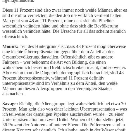
irgendjemandem.
Diese 11 Prozent sind also zwar immer noch weiße Männer, aber es
sind die ultra-vernetzten, die den Job nie wirklich verdient hatten.
Man geht von 48 auf 11 Prozent, ohne dass sich die Pipeline
wesentlich verändert hätte und ohne dass sich die Bevölkerung
wesentlich verändert hätte. Die Ursache für all das scheint ziemlich
offensichtlich.
Mounk:
Teil des Hintergrunds ist, dass 48 Prozent möglicherweise
eine leichte Überrepräsentation gegenüber dem Anteil an der
Gesamtbevölkerung darstellen. Offensichtlich gibt es andere
Faktoren – wer bekommt die Art von Bildung, die einen
wahrscheinlich besser im Drehbuchschreiben macht, und so weiter.
Aber wenn man die Dinge rein demographisch betrachtet, sind 48
Prozent überrepräsentativ, während 11 Prozent definitiv
unterrepräsentativ sind im Verhältnis zu dem Anteil, den weiße
Männer an diesen Altersgruppen in den Vereinigten Staaten
ausmachen.
Savage:
Richtig, die Altersgruppe liegt wahrscheinlich bei etwa 30
Prozent. Man geht also von einer leichten Überrepräsentation – was
ich teilweise der damaligen Pipeline zuschreiben würde – zu einer
Unterrepräsentation um zwei Drittel. Women of Color stellen jetzt
36 Prozent der Autoren auf unterer Ebene. Die Präferenzen sind in
diesem Kontext sehr deutlich. Ich glaube, auch in der Wissenschaft