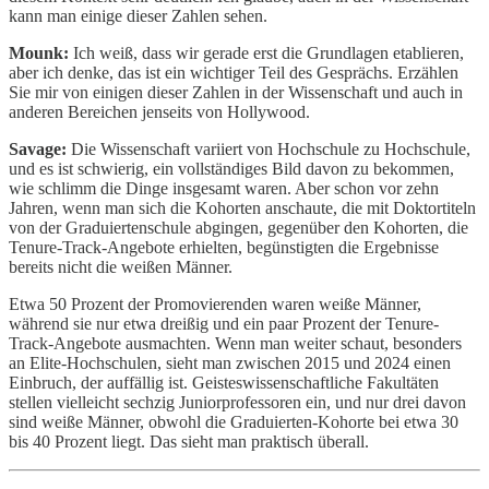
kann man einige dieser Zahlen sehen.
Mounk:
Ich weiß, dass wir gerade erst die Grundlagen etablieren,
aber ich denke, das ist ein wichtiger Teil des Gesprächs. Erzählen
Sie mir von einigen dieser Zahlen in der Wissenschaft und auch in
anderen Bereichen jenseits von Hollywood.
Savage:
Die Wissenschaft variiert von Hochschule zu Hochschule,
und es ist schwierig, ein vollständiges Bild davon zu bekommen,
wie schlimm die Dinge insgesamt waren. Aber schon vor zehn
Jahren, wenn man sich die Kohorten anschaute, die mit Doktortiteln
von der Graduiertenschule abgingen, gegenüber den Kohorten, die
Tenure-Track-Angebote erhielten, begünstigten die Ergebnisse
bereits nicht die weißen Männer.
Etwa 50 Prozent der Promovierenden waren weiße Männer,
während sie nur etwa dreißig und ein paar Prozent der Tenure-
Track-Angebote ausmachten. Wenn man weiter schaut, besonders
an Elite-Hochschulen, sieht man zwischen 2015 und 2024 einen
Einbruch, der auffällig ist. Geisteswissenschaftliche Fakultäten
stellen vielleicht sechzig Juniorprofessoren ein, und nur drei davon
sind weiße Männer, obwohl die Graduierten-Kohorte bei etwa 30
bis 40 Prozent liegt. Das sieht man praktisch überall.