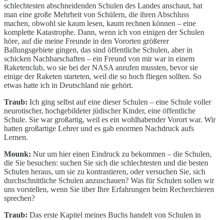
schlechtesten abschneidenden Schulen des Landes anschaut, hat
man eine große Mehrheit von Schülern, die ihren Abschluss
machen, obwohl sie kaum lesen, kaum rechnen können – eine
komplette Katastrophe. Dann, wenn ich von einigen der Schulen
höre, auf die meine Freunde in den Vororten größerer
Ballungsgebiete gingen, das sind öffentliche Schulen, aber in
schicken Nachbarschaften – ein Freund von mir war in einem
Raketenclub, wo sie bei der NASA anrufen mussten, bevor sie
einige der Raketen starteten, weil die so hoch fliegen sollten. So
etwas hatte ich in Deutschland nie gehört.
Traub:
Ich ging selbst auf eine dieser Schulen – eine Schule voller
neurotischer, hochgebildeter jüdischer Kinder, eine öffentliche
Schule. Sie war großartig, weil es ein wohlhabender Vorort war. Wir
hatten großartige Lehrer und es gab enormen Nachdruck aufs
Lernen.
Mounk:
Nur um hier einen Eindruck zu bekommen – die Schulen,
die Sie besuchen: suchen Sie sich die schlechtesten und die besten
Schulen heraus, um sie zu kontrastieren, oder versuchen Sie, sich
durchschnittliche Schulen anzuschauen? Was für Schulen sollen wir
uns vorstellen, wenn Sie über Ihre Erfahrungen beim Recherchieren
sprechen?
Traub:
Das erste Kapitel meines Buchs handelt von Schulen in