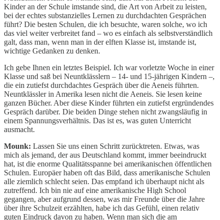
Kinder an der Schule imstande sind, die Art von Arbeit zu leisten,
bei der echtes substanzielles Lernen zu durchdachten Gesprächen
führt? Die besten Schulen, die ich besuchte, waren solche, wo ich
das viel weiter verbreitet fand – wo es einfach als selbstverständlich
galt, dass man, wenn man in der elften Klasse ist, imstande ist,
wichtige Gedanken zu denken.
Ich gebe Ihnen ein letztes Beispiel. Ich war vorletzte Woche in einer
Klasse und saß bei Neuntklässlern – 14- und 15-jährigen Kindern –,
die ein zutiefst durchdachtes Gespräch über die Aeneis führten.
Neuntklässler in Amerika lesen nicht die Aeneis. Sie lesen keine
ganzen Bücher. Aber diese Kinder führten ein zutiefst ergründendes
Gespräch darüber. Die beiden Dinge stehen nicht zwangsläufig in
einem Spannungsverhältnis. Das ist es, was guten Unterricht
ausmacht.
Mounk:
Lassen Sie uns einen Schritt zurücktreten. Etwas, was
mich als jemand, der aus Deutschland kommt, immer beeindruckt
hat, ist die enorme Qualitätsspanne bei amerikanischen öffentlichen
Schulen. Europäer haben oft das Bild, dass amerikanische Schulen
alle ziemlich schlecht seien. Das empfand ich überhaupt nicht als
zutreffend. Ich bin nie auf eine amerikanische High School
gegangen, aber aufgrund dessen, was mir Freunde über die Jahre
über ihre Schulzeit erzählten, habe ich das Gefühl, einen relativ
guten Eindruck davon zu haben. Wenn man sich die am