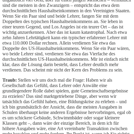
sind die meisten in den Zwanzigern – entspricht das etwa dem
durchschnittlichen Haushaltseinkommen in den Vereinigten Staaten.
Wenn Sie ein Paar sind und beide Lehrer, fangen Sie mit dem
Doppelten des typischen Haushaltseinkommens an. Sie leben in
einer teuren Gegend, und Los Angeles ist ein teurer Ort – das ist
wichtig anzuerkennen. Aber das ist kaum katastrophal. Nach etwa
zehn Jahren Lehrtätigkeit kann ein typischer erfahrener Lehrer mit
etwa 110.000 Dollar rechnen. Allein verdienen Sie etwa das
Doppelte des US-Haushaltseinkommens. Wenn Sie ein Paar wären,
wo beide Lehrer sind, verdienen Sie etwa das Vierfache des
durchschnittlichen US-Haushaltseinkommens. Mir ist einfach nicht
klar, dass die Lösung darin besteht, dass Lehrer deutlich mehr
verdienen. Das scheint mir nicht der Kern des Problems zu sein.
Traub:
Stellen wir uns doch mal die Frage: Haben wir als
Gesellschaft das Gefühl, dass Lehrer oder Anwälte eine
grundlegendere Rolle dabei spielen, gute Gemeinschaftsergebnisse
zu erzielen? Das sind marktgetriebene Dinge, aber wenn wir
tatsächlich das Gefühl haben, eine Bildungskrise zu erleben – und
ich bin grundsätzlich der Ansicht, dass die meisten Ausgaben in
Schulen überhaupt keine anderen Ergebnisse hervorbringen, egal ob
es um schickere Gebäude, Schwimmbäder oder sogar kleinere
Klassen geht –, dann wäre der einzige Bereich, in dem ich für
höhere Ausgaben wäre, eine Art vereinbarte Transaktion zwischen
mehr bezahlen und mehr fordern. Ihr Punkt ist, wenn ich Sie richtig