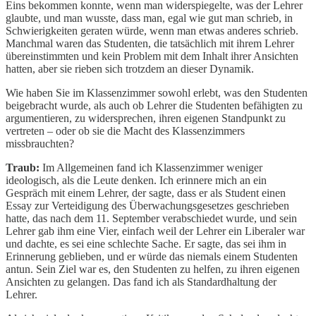
Eins bekommen konnte, wenn man widerspiegelte, was der Lehrer
glaubte, und man wusste, dass man, egal wie gut man schrieb, in
Schwierigkeiten geraten würde, wenn man etwas anderes schrieb.
Manchmal waren das Studenten, die tatsächlich mit ihrem Lehrer
übereinstimmten und kein Problem mit dem Inhalt ihrer Ansichten
hatten, aber sie rieben sich trotzdem an dieser Dynamik.
Wie haben Sie im Klassenzimmer sowohl erlebt, was den Studenten
beigebracht wurde, als auch ob Lehrer die Studenten befähigten zu
argumentieren, zu widersprechen, ihren eigenen Standpunkt zu
vertreten – oder ob sie die Macht des Klassenzimmers
missbrauchten?
Traub:
Im Allgemeinen fand ich Klassenzimmer weniger
ideologisch, als die Leute denken. Ich erinnere mich an ein
Gespräch mit einem Lehrer, der sagte, dass er als Student einen
Essay zur Verteidigung des Überwachungsgesetzes geschrieben
hatte, das nach dem 11. September verabschiedet wurde, und sein
Lehrer gab ihm eine Vier, einfach weil der Lehrer ein Liberaler war
und dachte, es sei eine schlechte Sache. Er sagte, das sei ihm in
Erinnerung geblieben, und er würde das niemals einem Studenten
antun. Sein Ziel war es, den Studenten zu helfen, zu ihren eigenen
Ansichten zu gelangen. Das fand ich als Standardhaltung der
Lehrer.