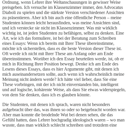
Ordnung, wenn Lehrer ihre Weltanschauungen in gewisser Weise
preisgeben. Ich versuche im Klassenzimmer immer, den Advocatus
Diaboli zu spielen und die stärkste Version verschiedener Ansichten
zu präsentieren. Aber ich bin auch eine öffentliche Person – meine
Studenten können leicht herausfinden, was meine Ansichten sind,
und ich verstecke sie nicht im Klassenzimmer. Was mir wirklich
wichtig ist, ist jeden Studenten zu befähigen, selbst zu denken. Eine
Art, wie ich das formuliere, ist bei der Beratung zum Schreiben
eines Essays: Wenn ich bereits mit Ihrer These übereinstimme,
möchte ich sicherstellen, dass es die beste Version dieser These ist.
Oft werde ich nicht mit Ihrer These am Anfang oder am Ende
übereinstimmen. Worüber ich den Essay beurteilen werde, ist, ob er
mich in Richtung Ihrer Position bewegt. Denke ich am Ende des
Lesens dieses Essays, dass es hier Argumente gibt, mit denen ich
mich auseinandersetzen sollte, auch wenn ich wahrscheinlich meine
Meinung nicht ändern werde? Ich hätte viel lieber, dass Sie eine
These vorbringen, mit der ich nicht einverstanden bin, intelligent
und auf logische, kohärente Weise, als dass Sie etwas widerspiegeln,
von dem Sie denken, dass ich es glauben könnte.
Die Studenten, mit denen ich sprach, waren nicht besonders
aufgebracht über das, was ihnen so oder so beigebracht worden war.
Aber man konnte die brodelnde Wut bei denen sehen, die das
Gefühl hatten, dass Lehrer hochgradig ideologisch waren – wo man
wusste, dass man wirklich schlecht schreiben und trotzdem eine