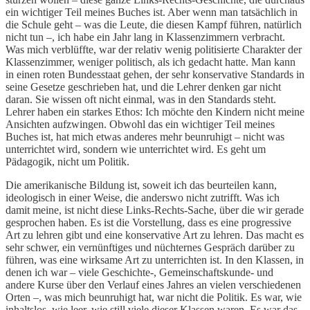
ein wichtiger Teil meines Buches ist. Aber wenn man tatsächlich in
die Schule geht – was die Leute, die diesen Kampf führen, natürlich
nicht tun –, ich habe ein Jahr lang in Klassenzimmern verbracht.
Was mich verblüffte, war der relativ wenig politisierte Charakter der
Klassenzimmer, weniger politisch, als ich gedacht hatte. Man kann
in einen roten Bundesstaat gehen, der sehr konservative Standards in
seine Gesetze geschrieben hat, und die Lehrer denken gar nicht
daran. Sie wissen oft nicht einmal, was in den Standards steht.
Lehrer haben ein starkes Ethos: Ich möchte den Kindern nicht meine
Ansichten aufzwingen. Obwohl das ein wichtiger Teil meines
Buches ist, hat mich etwas anderes mehr beunruhigt – nicht was
unterrichtet wird, sondern wie unterrichtet wird. Es geht um
Pädagogik, nicht um Politik.
Die amerikanische Bildung ist, soweit ich das beurteilen kann,
ideologisch in einer Weise, die anderswo nicht zutrifft. Was ich
damit meine, ist nicht diese Links-Rechts-Sache, über die wir gerade
gesprochen haben. Es ist die Vorstellung, dass es eine progressive
Art zu lehren gibt und eine konservative Art zu lehren. Das macht es
sehr schwer, ein vernünftiges und nüchternes Gespräch darüber zu
führen, was eine wirksame Art zu unterrichten ist. In den Klassen, in
denen ich war – viele Geschichte-, Gemeinschaftskunde- und
andere Kurse über den Verlauf eines Jahres an vielen verschiedenen
Orten –, was mich beunruhigt hat, war nicht die Politik. Es war, wie
inhaltslos, wie leer, wie still viele dieser Klassen waren. Es war das