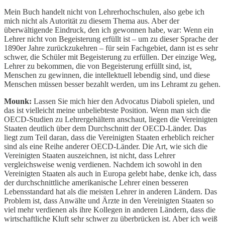
Mein Buch handelt nicht von Lehrerhochschulen, also gebe ich
mich nicht als Autorität zu diesem Thema aus. Aber der
überwältigende Eindruck, den ich gewonnen habe, war: Wenn ein
Lehrer nicht von Begeisterung erfüllt ist – um zu dieser Sprache der
1890er Jahre zurückzukehren – für sein Fachgebiet, dann ist es sehr
schwer, die Schüler mit Begeisterung zu erfüllen. Der einzige Weg,
Lehrer zu bekommen, die von Begeisterung erfüllt sind, ist,
Menschen zu gewinnen, die intellektuell lebendig sind, und diese
Menschen müssen besser bezahlt werden, um ins Lehramt zu gehen.
Mounk:
Lassen Sie mich hier den Advocatus Diaboli spielen, und
das ist vielleicht meine unbeliebteste Position. Wenn man sich die
OECD-Studien zu Lehrergehältern anschaut, liegen die Vereinigten
Staaten deutlich über dem Durchschnitt der OECD-Länder. Das
liegt zum Teil daran, dass die Vereinigten Staaten erheblich reicher
sind als eine Reihe anderer OECD-Länder. Die Art, wie sich die
Vereinigten Staaten auszeichnen, ist nicht, dass Lehrer
vergleichsweise wenig verdienen. Nachdem ich sowohl in den
Vereinigten Staaten als auch in Europa gelebt habe, denke ich, dass
der durchschnittliche amerikanische Lehrer einen besseren
Lebensstandard hat als die meisten Lehrer in anderen Ländern. Das
Problem ist, dass Anwälte und Ärzte in den Vereinigten Staaten so
viel mehr verdienen als ihre Kollegen in anderen Ländern, dass die
wirtschaftliche Kluft sehr schwer zu überbrücken ist. Aber ich weiß