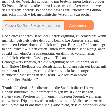
nicht, ob der Weg, das zu lösen, darin besteht, einen Lehrer 75 oder
50 Prozent dessen verdienen zu lassen, was ein Arzt verdient, wenn
das Arztgehalt bereits so hoch ist, dass es für Patienten im Grunde
unerschwinglich wird, medizinische Versorgung zu suchen.
Abonnieren
Noch etwas anderes ist bei der Lehrervergütung zu bemerken: Wenn
man sich beispielsweise den Schulbezirk Los Angeles anschaut,
verdienen Lehrer dort tatsächlich recht gut. Eines der Probleme liegt
in der Struktur – in den ersten Jahren verdient man sehr wenig, aber
sobald man eine Art Beamtenstatus erreicht hat, verdient man
tatsächlich sehr viel. Das liegt zum Teil an den
Lehrergewerkschaften, die die Vergütung so strukturieren, dass
langjährige Mitglieder des Berufsstands jahrelang sehr gut leben, mit
extremem Kündigungsschutz. Aber das lockt keine jungen
talentierten Menschen in den Beruf. Wie löst man solche
strukturellen Probleme?
Traub:
Ich denke, Sie übertreiben die Steilheit dieser Kurve.
Gehaltsstrukturen im Lehrerberuf folgen meist einer stetigen,
stufenweisen Progression, mit einem größeren Sprung, wenn man
ein weiteres Diplom erworben oder bestimmte Meilensteine erreicht
hat. So radikal ist das nicht. Ich glaube nicht, dass es besonders viele