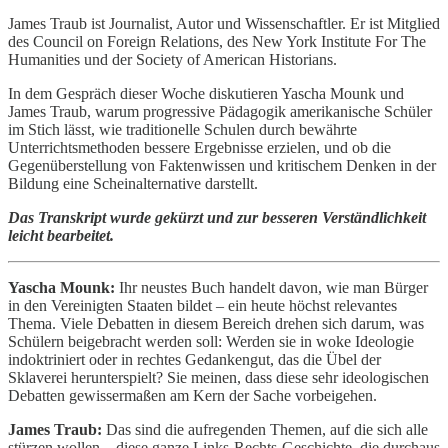
James Traub ist Journalist, Autor und Wissenschaftler. Er ist Mitglied
des Council on Foreign Relations, des New York Institute For The
Humanities und der Society of American Historians.
In dem Gespräch dieser Woche diskutieren Yascha Mounk und
James Traub, warum progressive Pädagogik amerikanische Schüler
im Stich lässt, wie traditionelle Schulen durch bewährte
Unterrichtsmethoden bessere Ergebnisse erzielen, und ob die
Gegenüberstellung von Faktenwissen und kritischem Denken in der
Bildung eine Scheinalternative darstellt.
Das Transkript wurde gekürzt und zur besseren Verständlichkeit
leicht bearbeitet.
Yascha Mounk:
Ihr neustes Buch handelt davon, wie man Bürger
in den Vereinigten Staaten bildet – ein heute höchst relevantes
Thema. Viele Debatten in diesem Bereich drehen sich darum, was
Schülern beigebracht werden soll: Werden sie in woke Ideologie
indoktriniert oder in rechtes Gedankengut, das die Übel der
Sklaverei herunterspielt? Sie meinen, dass diese sehr ideologischen
Debatten gewissermaßen am Kern der Sache vorbeigehen.
James Traub:
Das sind die aufregenden Themen, auf die sich alle
stürzen wollen – diese ganze Links-Rechts-Geschichte, die durchaus