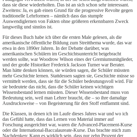
dass sie diese wiederholten. Das ist an sich schon sehr interessant.
Zweitens: Ja, es gab einen Grund für die progressive Revolte gegen
traditionelle Lehrformen – nämlich dass das stumpfe
Auswendiglernen von Fakten ohne größeren erkennbaren Zweck
langweilig und sinnlos ist.
Für dieses Buch habe ich über die ersten Male gelesen, als die
amerikanische öffentliche Bildung zum Streitthema wurde, das war
etwa in den 1890er Jahren. In der Debatte darüber, was
amerikanischen Schülern im Geschichtsunterricht beigebracht
werden sollte, war Woodrow Wilson eines der Gremiumsmitglieder,
und der große Historiker Frederick Jackson Turner war Berater.
Man hätte denken können, sie würden sagen, die Schüler müssten
mehr Geschichte lernen. Stattdessen sagten sie, Geschichte müsse so
vermittelt werden, dass sie für die Schüler bedeutungsvoll wird. Für
sie bedeutete das nicht, dass die Schüler keinen wichtigen
Wissensbestand lernen müssten. Dieser Wissensbestand muss von
Bedeutung sein, weil man Lehrer braucht, die – so ihre damalige
Ausdrucksweise – von Begeisterung für den Stoff entflammt sind.
Die Klassen, in denen ich im Laufe dieses Jahres war und wo ich
das Gefühl hatte, dass das Lernen von Material immer auf
Forschung ausgerichtet war, waren die Advanced-Placement-Kurse
oder die International-Baccalaureate-Kurse. Das brachte mich zum
Nachdenken: Kann es wirklich sein, dass nur zehn Prozent der