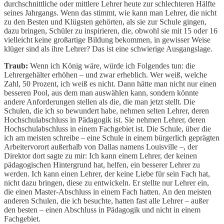
durchschnittliche oder mittlere Lehrer heute zur schlechteren Hälfte
seines Jahrgangs. Wenn das stimmt, wie kann man Lehrer, die nicht
zu den Besten und Klügsten gehörten, als sie zur Schule gingen,
dazu bringen, Schüler zu inspirieren, die, obwohl sie mit 15 oder 16
vielleicht keine großartige Bildung bekommen, in gewisser Weise
klüger sind als ihre Lehrer? Das ist eine schwierige Ausgangslage.
Traub:
Wenn ich König wäre, würde ich Folgendes tun: die
Lehrergehälter erhöhen – und zwar erheblich. Wer weiß, welche
Zahl, 50 Prozent, ich weiß es nicht. Dann hätte man nicht nur einen
besseren Pool, aus dem man auswählen kann, sondern könnte
andere Anforderungen stellen als die, die man jetzt stellt. Die
Schulen, die ich so bewundert habe, nehmen selten Lehrer, deren
Hochschulabschluss in Pädagogik ist. Sie nehmen Lehrer, deren
Hochschulabschluss in einem Fachgebiet ist. Die Schule, über die
ich am meisten schreibe – eine Schule in einem bürgerlich geprägten
Arbeitervorort außerhalb von Dallas namens Louisville –, der
Direktor dort sagte zu mir: Ich kann einem Lehrer, der keinen
pädagogischen Hintergrund hat, helfen, ein besserer Lehrer zu
werden. Ich kann einen Lehrer, der keine Liebe für sein Fach hat,
nicht dazu bringen, diese zu entwickeln. Er stellte nur Lehrer ein,
die einen Master-Abschluss in einem Fach hatten. An den meisten
anderen Schulen, die ich besuchte, hatten fast alle Lehrer – außer
den besten – einen Abschluss in Pädagogik und nicht in einem
Fachgebiet.