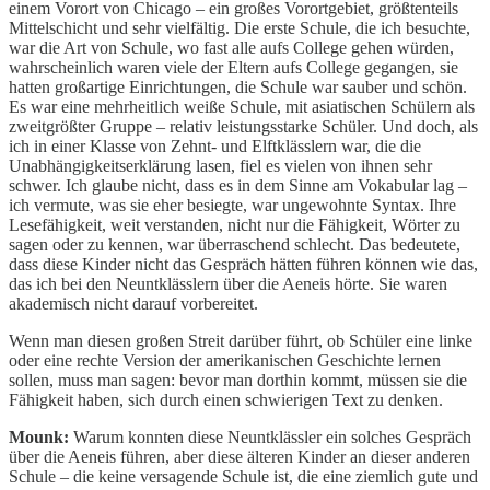
einem Vorort von Chicago – ein großes Vorortgebiet, größtenteils
Mittelschicht und sehr vielfältig. Die erste Schule, die ich besuchte,
war die Art von Schule, wo fast alle aufs College gehen würden,
wahrscheinlich waren viele der Eltern aufs College gegangen, sie
hatten großartige Einrichtungen, die Schule war sauber und schön.
Es war eine mehrheitlich weiße Schule, mit asiatischen Schülern als
zweitgrößter Gruppe – relativ leistungsstarke Schüler. Und doch, als
ich in einer Klasse von Zehnt- und Elftklässlern war, die die
Unabhängigkeitserklärung lasen, fiel es vielen von ihnen sehr
schwer. Ich glaube nicht, dass es in dem Sinne am Vokabular lag –
ich vermute, was sie eher besiegte, war ungewohnte Syntax. Ihre
Lesefähigkeit, weit verstanden, nicht nur die Fähigkeit, Wörter zu
sagen oder zu kennen, war überraschend schlecht. Das bedeutete,
dass diese Kinder nicht das Gespräch hätten führen können wie das,
das ich bei den Neuntklässlern über die Aeneis hörte. Sie waren
akademisch nicht darauf vorbereitet.
Wenn man diesen großen Streit darüber führt, ob Schüler eine linke
oder eine rechte Version der amerikanischen Geschichte lernen
sollen, muss man sagen: bevor man dorthin kommt, müssen sie die
Fähigkeit haben, sich durch einen schwierigen Text zu denken.
Mounk:
Warum konnten diese Neuntklässler ein solches Gespräch
über die Aeneis führen, aber diese älteren Kinder an dieser anderen
Schule – die keine versagende Schule ist, die eine ziemlich gute und