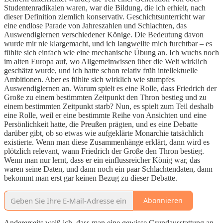
Studentenradikalen waren, war die Bildung, die ich erhielt, nach
dieser Definition ziemlich konservativ. Geschichtsunterricht war
eine endlose Parade von Jahreszahlen und Schlachten, das
Auswendiglernen verschiedener Könige. Die Bedeutung davon
wurde mir nie klargemacht, und ich langweilte mich furchtbar – es
fühlte sich einfach wie eine mechanische Übung an. Ich wuchs noch
im alten Europa auf, wo Allgemeinwissen über die Welt wirklich
geschätzt wurde, und ich hatte schon relativ früh intellektuelle
Ambitionen. Aber es fühlte sich wirklich wie stumpfes
Auswendiglernen an. Warum spielt es eine Rolle, dass Friedrich der
Große zu einem bestimmten Zeitpunkt den Thron bestieg und zu
einem bestimmten Zeitpunkt starb? Nun, es spielt zum Teil deshalb
eine Rolle, weil er eine bestimmte Reihe von Ansichten und eine
Persönlichkeit hatte, die Preußen prägten, und es eine Debatte
darüber gibt, ob so etwas wie aufgeklärte Monarchie tatsächlich
existierte. Wenn man diese Zusammenhänge erklärt, dann wird es
plötzlich relevant, wann Friedrich der Große den Thron bestieg.
Wenn man nur lernt, dass er ein einflussreicher König war, das
waren seine Daten, und dann noch ein paar Schlachtendaten, dann
bekommt man erst gar keinen Bezug zu dieser Debatte.
Abonnieren
Andererseits weiß ich, dass man eine gewisse Grundausstattung an