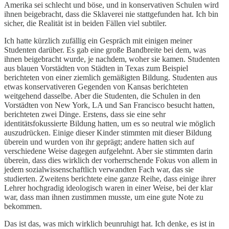
Amerika sei schlecht und böse, und in konservativen Schulen wird
ihnen beigebracht, dass die Sklaverei nie stattgefunden hat. Ich bin
sicher, die Realität ist in beiden Fällen viel subtiler.
Ich hatte kürzlich zufällig ein Gespräch mit einigen meiner
Studenten darüber. Es gab eine große Bandbreite bei dem, was
ihnen beigebracht wurde, je nachdem, woher sie kamen. Studenten
aus blauen Vorstädten von Städten in Texas zum Beispiel
berichteten von einer ziemlich gemäßigten Bildung. Studenten aus
etwas konservativeren Gegenden von Kansas berichteten
weitgehend dasselbe. Aber die Studenten, die Schulen in den
Vorstädten von New York, LA und San Francisco besucht hatten,
berichteten zwei Dinge. Erstens, dass sie eine sehr
identitätsfokussierte Bildung hatten, um es so neutral wie möglich
auszudrücken. Einige dieser Kinder stimmten mit dieser Bildung
überein und wurden von ihr geprägt; andere hatten sich auf
verschiedene Weise dagegen aufgelehnt. Aber sie stimmten darin
überein, dass dies wirklich der vorherrschende Fokus von allem in
jedem sozialwissenschaftlich verwandten Fach war, das sie
studierten. Zweitens berichtete eine ganze Reihe, dass einige ihrer
Lehrer hochgradig ideologisch waren in einer Weise, bei der klar
war, dass man ihnen zustimmen musste, um eine gute Note zu
bekommen.
Das ist das, was mich wirklich beunruhigt hat. Ich denke, es ist in