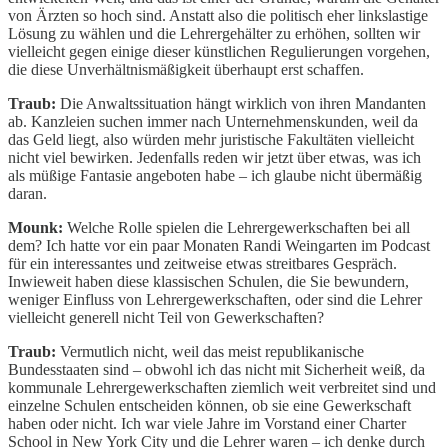
von Ärzten so hoch sind. Anstatt also die politisch eher linkslastige
Lösung zu wählen und die Lehrergehälter zu erhöhen, sollten wir
vielleicht gegen einige dieser künstlichen Regulierungen vorgehen,
die diese Unverhältnismäßigkeit überhaupt erst schaffen.
Traub:
Die Anwaltssituation hängt wirklich von ihren Mandanten
ab. Kanzleien suchen immer nach Unternehmenskunden, weil da
das Geld liegt, also würden mehr juristische Fakultäten vielleicht
nicht viel bewirken. Jedenfalls reden wir jetzt über etwas, was ich
als müßige Fantasie angeboten habe – ich glaube nicht übermäßig
daran.
Mounk:
Welche Rolle spielen die Lehrergewerkschaften bei all
dem? Ich hatte vor ein paar Monaten Randi Weingarten im Podcast
für ein interessantes und zeitweise etwas streitbares Gespräch.
Inwieweit haben diese klassischen Schulen, die Sie bewundern,
weniger Einfluss von Lehrergewerkschaften, oder sind die Lehrer
vielleicht generell nicht Teil von Gewerkschaften?
Traub:
Vermutlich nicht, weil das meist republikanische
Bundesstaaten sind – obwohl ich das nicht mit Sicherheit weiß, da
kommunale Lehrergewerkschaften ziemlich weit verbreitet sind und
einzelne Schulen entscheiden können, ob sie eine Gewerkschaft
haben oder nicht. Ich war viele Jahre im Vorstand einer Charter
School in New York City und die Lehrer waren – ich denke durch