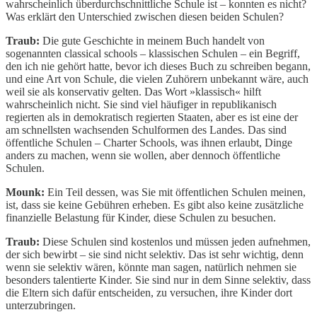
wahrscheinlich überdurchschnittliche Schule ist – konnten es nicht?
Was erklärt den Unterschied zwischen diesen beiden Schulen?
Traub:
Die gute Geschichte in meinem Buch handelt von
sogenannten classical schools – klassischen Schulen – ein Begriff,
den ich nie gehört hatte, bevor ich dieses Buch zu schreiben begann,
und eine Art von Schule, die vielen Zuhörern unbekannt wäre, auch
weil sie als konservativ gelten. Das Wort »klassisch« hilft
wahrscheinlich nicht. Sie sind viel häufiger in republikanisch
regierten als in demokratisch regierten Staaten, aber es ist eine der
am schnellsten wachsenden Schulformen des Landes. Das sind
öffentliche Schulen – Charter Schools, was ihnen erlaubt, Dinge
anders zu machen, wenn sie wollen, aber dennoch öffentliche
Schulen.
Mounk:
Ein Teil dessen, was Sie mit öffentlichen Schulen meinen,
ist, dass sie keine Gebühren erheben. Es gibt also keine zusätzliche
finanzielle Belastung für Kinder, diese Schulen zu besuchen.
Traub:
Diese Schulen sind kostenlos und müssen jeden aufnehmen,
der sich bewirbt – sie sind nicht selektiv. Das ist sehr wichtig, denn
wenn sie selektiv wären, könnte man sagen, natürlich nehmen sie
besonders talentierte Kinder. Sie sind nur in dem Sinne selektiv, dass
die Eltern sich dafür entscheiden, zu versuchen, ihre Kinder dort
unterzubringen.