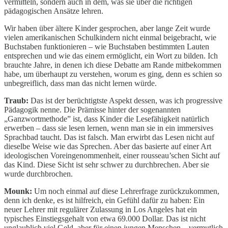
vermitteln, sondern auch in dem, was sie über die richtigen
pädagogischen Ansätze lehren.
Wir haben über ältere Kinder gesprochen, aber lange Zeit wurde
vielen amerikanischen Schulkindern nicht einmal beigebracht, wie
Buchstaben funktionieren – wie Buchstaben bestimmten Lauten
entsprechen und wie das einem ermöglicht, ein Wort zu bilden. Ich
brauchte Jahre, in denen ich diese Debatte am Rande mitbekommen
habe, um überhaupt zu verstehen, worum es ging, denn es schien so
unbegreiflich, dass man das nicht lernen würde.
Traub:
Das ist der berüchtigtste Aspekt dessen, was ich progressive
Pädagogik nenne. Die Prämisse hinter der sogenannten
„Ganzwortmethode” ist, dass Kinder die Lesefähigkeit natürlich
erwerben – dass sie lesen lernen, wenn man sie in ein immersives
Sprachbad taucht. Das ist falsch. Man erwirbt das Lesen nicht auf
dieselbe Weise wie das Sprechen. Aber das basierte auf einer Art
ideologischen Voreingenommenheit, einer rousseau’schen Sicht auf
das Kind. Diese Sicht ist sehr schwer zu durchbrechen. Aber sie
wurde durchbrochen.
Mounk:
Um noch einmal auf diese Lehrerfrage zurückzukommen,
denn ich denke, es ist hilfreich, ein Gefühl dafür zu haben: Ein
neuer Lehrer mit regulärer Zulassung in Los Angeles hat ein
typisches Einstiegsgehalt von etwa 69.000 Dollar. Das ist nicht
unglaublich viel Geld, aber für einen jungen Menschen – vermutlich