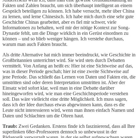
Fakten und Zahlen braucht, um sich überhaupt intelligent an einem
Gespräch beteiligen zu können. Ich habe versucht, mehr über China
zu lernen, und lerne Chinesisch. Ich habe mich durch eine sehr gute
Geschichte Chinas gearbeitet, aber es fiel mir schwer, viele
Informationen zu behalten, weil mir der nötige Kontext zur Song-
Dynastie fehlt, um die Dinge wirklich in ein Gerüst einordnen zu
können – und so blieb weniger hängen. Ich verstehe durchaus,
warum man auch Fakten braucht.
Als dritte Alternative hat mich immer beeindruckt, wie Geschichte in
Großbritannien unterrichtet wird. Sie wird stets durch Debatten
vermittelt. Von Anfang an heißt es: Hier ist eine Sichtweise auf das,
was in dieser Periode geschah; hier ist eine zweite Sichtweise auf
jene Periode. Das schließt das Lernen von Daten und Fakten ein, die
umstritten sind oder deren Interpretation umstritten ist. Aber der
Einsatz wird sofort klar, weil man in eine Debatte darüber
hineingeworfen wird, wie man eine Geschichtsperiode verstehen
soll. Das wäre vielleicht eine dritte Möglichkeit. Ich muss sagen,
dass ich der Idee durchaus etwas abgewinnen kann, dass es die
Leute nicht interessieren wird, wenn man ihnen einfach Namen und
Daten und Schlachten um die Ohren haut.
Traub:
Zwei Gedanken. Erstens finde ich faszinierend, dass all Ihre
superlinken 68er-Professoren dennoch so unbewusst in der
Pädagogik verwurzelt waren, in der sie selbst aufgewachsen waren,