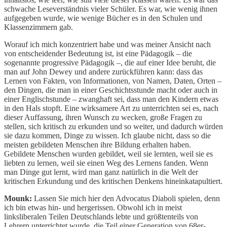
schwache Leseverständnis vieler Schüler. Es war, wie wenig ihnen
aufgegeben wurde, wie wenige Bücher es in den Schulen und
Klassenzimmern gab.
Worauf ich mich konzentriert habe und was meiner Ansicht nach
von entscheidender Bedeutung ist, ist eine Pädagogik – die
sogenannte progressive Pädagogik –, die auf einer Idee beruht, die
man auf John Dewey und andere zurückführen kann: dass das
Lernen von Fakten, von Informationen, von Namen, Daten, Orten –
den Dingen, die man in einer Geschichtsstunde macht oder auch in
einer Englischstunde – zwanghaft sei, dass man den Kindern etwas
in den Hals stopft. Eine wirksamere Art zu unterrichten sei es, nach
dieser Auffassung, ihren Wunsch zu wecken, große Fragen zu
stellen, sich kritisch zu erkunden und so weiter, und dadurch würden
sie dazu kommen, Dinge zu wissen. Ich glaube nicht, dass so die
meisten gebildeten Menschen ihre Bildung erhalten haben.
Gebildete Menschen wurden gebildet, weil sie lernten, weil sie es
liebten zu lernen, weil sie einen Weg des Lernens fanden. Wenn
man Dinge gut lernt, wird man ganz natürlich in die Welt der
kritischen Erkundung und des kritischen Denkens hineinkatapultiert.
Mounk:
Lassen Sie mich hier den Advocatus Diaboli spielen, denn
ich bin etwas hin- und hergerissen. Obwohl ich in meist
linksliberalen Teilen Deutschlands lebte und größtenteils von
Lehrern unterrichtet wurde, die Teil einer Generation von 68er-