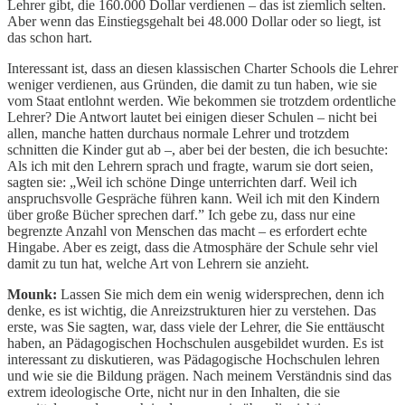
Lehrer gibt, die 160.000 Dollar verdienen – das ist ziemlich selten.
Aber wenn das Einstiegsgehalt bei 48.000 Dollar oder so liegt, ist
das schon hart.
Interessant ist, dass an diesen klassischen Charter Schools die Lehrer
weniger verdienen, aus Gründen, die damit zu tun haben, wie sie
vom Staat entlohnt werden. Wie bekommen sie trotzdem ordentliche
Lehrer? Die Antwort lautet bei einigen dieser Schulen – nicht bei
allen, manche hatten durchaus normale Lehrer und trotzdem
schnitten die Kinder gut ab –, aber bei der besten, die ich besuchte:
Als ich mit den Lehrern sprach und fragte, warum sie dort seien,
sagten sie: „Weil ich schöne Dinge unterrichten darf. Weil ich
anspruchsvolle Gespräche führen kann. Weil ich mit den Kindern
über große Bücher sprechen darf.” Ich gebe zu, dass nur eine
begrenzte Anzahl von Menschen das macht – es erfordert echte
Hingabe. Aber es zeigt, dass die Atmosphäre der Schule sehr viel
damit zu tun hat, welche Art von Lehrern sie anzieht.
Mounk:
Lassen Sie mich dem ein wenig widersprechen, denn ich
denke, es ist wichtig, die Anreizstrukturen hier zu verstehen. Das
erste, was Sie sagten, war, dass viele der Lehrer, die Sie enttäuscht
haben, an Pädagogischen Hochschulen ausgebildet wurden. Es ist
interessant zu diskutieren, was Pädagogische Hochschulen lehren
und wie sie die Bildung prägen. Nach meinem Verständnis sind das
extrem ideologische Orte, nicht nur in den Inhalten, die sie