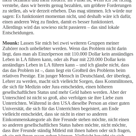
verstehe, dass wir bereits genug bezahlen, um größere Forderungen
zu stellen, als wir derzeit erheben. Das mag stimmen. Ich würde nur
sagen: Es funktioniert momentan nicht, und deshalb wäre ich dafür,
einen anderen Weg zu finden, damit es besser funktioniert.
Allerdings wird das sowieso nicht passieren – das sind lokale
Entscheidungen.
Mounk:
Lassen Sie mich bei zwei weiteren Gruppen meiner
Zuhörer noch unbeliebter werden. Wenn das Problem nicht darin
liegt, dass man als Einzelperson mit 110.000 Dollar kein anständiges
Leben in LA führen kann, oder als Paar mit 220.000 Dollar kein
anständiges Leben in LA führen kann – und ich glaube nicht, dass
das das Problem ist –, dann liegt ein Großteil des Problems beim
relativen Prestige. Ein junger Mensch in Deutschland, der überlegt,
Lehrer zu werden, macht sich vielleicht Sorgen, dass Kommilitonen,
die sich für Medizin oder Jura entscheiden, einen höheren
gesellschaftlichen Status und mehr Geld haben werden. Aber der
Unterschied ist nicht so groß, also verfolgen sie ihre Liebe zum
Unterrichten. Während in den USA dieselbe Person an einer guten
Universität, die sich für das Unterrichten begeistert, am Ende
vielleicht entscheidet, dass sie nicht in einer so anderen
Einkommenskategorie als ihre Freunde stehen möchte, nicht einen
so anderen gesellschaftlichen Status haben möchte, nicht möchte,
dass ihre Freunde ständig Mitleid mit ihnen haben oder sich fragen,
ob sie mit ihnen essen gehen können. Vielleicht bewirbt sie sich