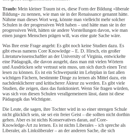
Traub:
Mein kleiner Traum ist es, diese Form der Bildung »liberale
Bildung« zu nennen, wie man sie in der Renaissance genannt hätte.
Nähme man dieses Wort weg, könnte man vielleicht mehr solcher
Schulen in der progressiven Welt haben – und hätte man sie in der
progressiven Welt, hätten sie andere Vorstellungen davon, wie man
einen jungen Menschen prägen will, was eine gute Sache wäre.
Was Ihre erste Frage angeht: Es gibt noch keine Studien dazu. Es
gibt etwas namens Core Knowledge – E. D. Hirsch, ein großer
Literaturwissenschaftler an der University of Virginia, entwickelte
eine Pädagogik, die davon ausgeht, dass man mit vielen Wörtern
und Ausdrücken sehr vertraut sein muss, um sich durch einen Text
lesen zu können. Es ist ein Schwerpunkt im Lehrplan in fast allen
wichtigen Fächern, bestimmte Dinge zu lernen als Mittel dazu, ein
nachdenklicherer und kritischerer Akteur zu werden. Es gibt viele
Studien, die zeigen, dass das funktioniert. Wenn Sie fragen würden,
was sich von diesen Schulen verallgemeinern lässt, dann ist diese
Pädagogik das Wichtigste.
Die Leute, die sagen, ihre Tochter wird in so einer strengen Schule
nicht glücklich sein, sie sei ein freier Geist – die sollten nicht dorthin
gehen. Aber es ist nichts Konservatives daran, auf Core-
Knowledge-Art zu lernen. Es ist nichts Liberales – ich spreche als
Liberaler, als Linksliberaler – an der anderen Sache, die sich