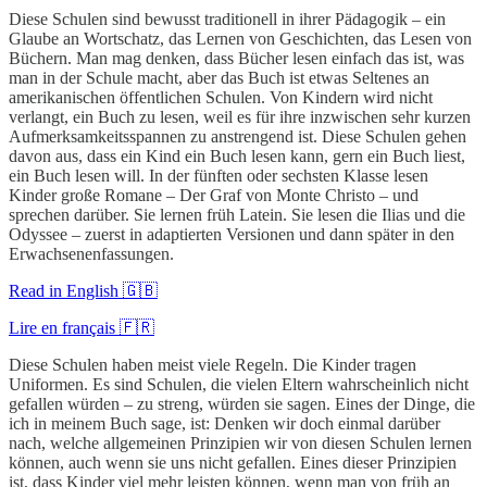
Diese Schulen sind bewusst traditionell in ihrer Pädagogik – ein
Glaube an Wortschatz, das Lernen von Geschichten, das Lesen von
Büchern. Man mag denken, dass Bücher lesen einfach das ist, was
man in der Schule macht, aber das Buch ist etwas Seltenes an
amerikanischen öffentlichen Schulen. Von Kindern wird nicht
verlangt, ein Buch zu lesen, weil es für ihre inzwischen sehr kurzen
Aufmerksamkeitsspannen zu anstrengend ist. Diese Schulen gehen
davon aus, dass ein Kind ein Buch lesen kann, gern ein Buch liest,
ein Buch lesen will. In der fünften oder sechsten Klasse lesen
Kinder große Romane – Der Graf von Monte Christo – und
sprechen darüber. Sie lernen früh Latein. Sie lesen die Ilias und die
Odyssee – zuerst in adaptierten Versionen und dann später in den
Erwachsenenfassungen.
Read in English 🇬🇧
Lire en français 🇫🇷
Diese Schulen haben meist viele Regeln. Die Kinder tragen
Uniformen. Es sind Schulen, die vielen Eltern wahrscheinlich nicht
gefallen würden – zu streng, würden sie sagen. Eines der Dinge, die
ich in meinem Buch sage, ist: Denken wir doch einmal darüber
nach, welche allgemeinen Prinzipien wir von diesen Schulen lernen
können, auch wenn sie uns nicht gefallen. Eines dieser Prinzipien
ist, dass Kinder viel mehr leisten können, wenn man von früh an