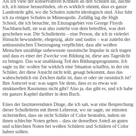
Als ich viele der konservativen Kritiken an den Schulen las, dachte
ich, ich müsse herausfinden, ob es wirklich stimmt, dass es ganze
Landesteile gibt, wo die Schulen zutiefst ideologisch sind. Also fuhr
ich zu einigen Schulen in Minneapolis. Zufällig lag die High
School, die ich besuchte, im Einzugsgebiet von George Floyds
Nachbarschaft, sie war also zutiefst von dem betroffen, was dort
geschehen war. Die Schulleiterin – eine Person, die ich in vielerlei
Hinsicht bewunderte, ehrgeizig, aktiv und rastlos – war zutiefst der
antirassistischen Überzeugung verpflichtet, dass alle weißen
Menschen unzählige unbewusste rassistische Impulse in sich tragen
und dass es einer der Zwecke von Bildung ist, diese ans Tageslicht
zu bringen. Das war unablässig Teil des Bildungsprogramms. Ich
sagte zu ihr: wollen Sie wirklich eine Situation schaffen, in der ein
Schüler, der diese Ansicht nicht teilt, gesagt bekommt, dass das
wahrscheinlich ein Zeichen dafür ist, dass er oder sie rassistisch ist?
Ihre Antwort war: was sagen Sie denn, dass es so etwas wie
strukturellen Rassismus nicht gibt? Also ja, das gibt es, und ich habe
ein ganzes Kapitel darüber in dem Buch.
Eines der faszinierendsten Dinge, die ich sah, war eine Besprechung
dieser Schulleiterin mit ihrem Lehrerrat, wo sie sagte, sie müssten
sicherstellen, dass sie nicht Schüler of Color bestrafen, indem sie
ihnen schlechte Noten geben – dass sie denselben Anteil an guten
und schlechten Noten bei weißen Schülern und Schülern of Color
haben sollten.