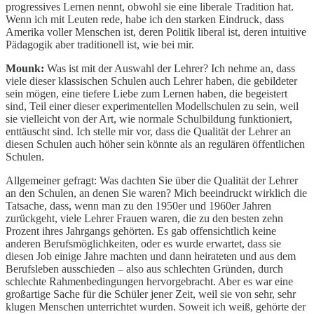
progressives Lernen nennt, obwohl sie eine liberale Tradition hat.
Wenn ich mit Leuten rede, habe ich den starken Eindruck, dass
Amerika voller Menschen ist, deren Politik liberal ist, deren intuitive
Pädagogik aber traditionell ist, wie bei mir.
Mounk:
Was ist mit der Auswahl der Lehrer? Ich nehme an, dass
viele dieser klassischen Schulen auch Lehrer haben, die gebildeter
sein mögen, eine tiefere Liebe zum Lernen haben, die begeistert
sind, Teil einer dieser experimentellen Modellschulen zu sein, weil
sie vielleicht von der Art, wie normale Schulbildung funktioniert,
enttäuscht sind. Ich stelle mir vor, dass die Qualität der Lehrer an
diesen Schulen auch höher sein könnte als an regulären öffentlichen
Schulen.
Allgemeiner gefragt: Was dachten Sie über die Qualität der Lehrer
an den Schulen, an denen Sie waren? Mich beeindruckt wirklich die
Tatsache, dass, wenn man zu den 1950er und 1960er Jahren
zurückgeht, viele Lehrer Frauen waren, die zu den besten zehn
Prozent ihres Jahrgangs gehörten. Es gab offensichtlich keine
anderen Berufsmöglichkeiten, oder es wurde erwartet, dass sie
diesen Job einige Jahre machten und dann heirateten und aus dem
Berufsleben ausschieden – also aus schlechten Gründen, durch
schlechte Rahmenbedingungen hervorgebracht. Aber es war eine
großartige Sache für die Schüler jener Zeit, weil sie von sehr, sehr
klugen Menschen unterrichtet wurden. Soweit ich weiß, gehörte der