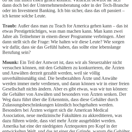
dann doch bei der Unternehmensberatung oder in der Tech-Branche
oder im Investment Banking. Ich bin sicher, dass das oft passiert –
ich kenne solche Leute.
Traub:
Außer dass man zu Teach for America gehen kann – das ist
etwas Prestigeträchtiges, was man machen kann. Man kann zwei
Jahre als Teilnehmer in einem dieser Programme verbringen. Aber
dann stellt sich die Frage: Wie halten wir diese Leute? Wie sorgen
wir dafür, dass sie das Gefühl haben, das sollte eine lebenslange
Berufung sein?
Mounk:
Ein Teil der Antwort ist, dass wir als Steuerzahler nicht
versuchen können, mit den Gehältern zu konkurrieren, die Ärzten
und Anwälten derzeit gezahlt werden, weil sie völlig
unverhältnismäßig sind. Die bestbezahlten Ärzte und Anwälte
werden immer mehr verdienen, und daran können wir in einer freien
Gesellschaft nichts ändern. Aber es gibt etwas, was wir tun können:
die Gehälter von Anwälten und besonders von Ärzten senken. Der
Weg dazu führt über die Erkenntnis, dass diese Gehälter durch
Zulassungsbeschränkungen künstlich hochgehalten werden.
Besonders bei Ärzten weigert sich die American Medical
Association, neue medizinische Fakultäten zu akkreditieren, was
dazu führen würde, dass viel mehr Ärzte ausgebildet werden.
Amerika hat eine der niedrigsten Ärztequoten pro Kopf in der
entwickelten Welt, und das ist einer der Gründe, warum die Gehälter