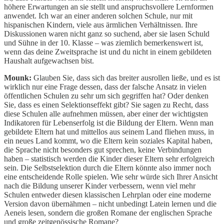
höhere Erwartungen an sie stellt und anspruchsvollere Lernformen
anwendet. Ich war an einer anderen solchen Schule, nur mit
hispanischen Kindern, viele aus ärmlichen Verhältnissen. Ihre
Diskussionen waren nicht ganz so suchend, aber sie lasen Schuld
und Sühne in der 10. Klasse – was ziemlich bemerkenswert ist,
wenn das deine Zweitsprache ist und du nicht in einem gebildeten
Haushalt aufgewachsen bist.
Mounk:
Glauben Sie, dass sich das breiter ausrollen ließe, und es ist
wirklich nur eine Frage dessen, dass der falsche Ansatz in vielen
öffentlichen Schulen zu sehr um sich gegriffen hat? Oder denken
Sie, dass es einen Selektionseffekt gibt? Sie sagen zu Recht, dass
diese Schulen alle aufnehmen müssen, aber einer der wichtigsten
Indikatoren für Lebenserfolg ist die Bildung der Eltern. Wenn man
gebildete Eltern hat und mittellos aus seinem Land fliehen muss, in
ein neues Land kommt, wo die Eltern kein soziales Kapital haben,
die Sprache nicht besonders gut sprechen, keine Verbindungen
haben – statistisch werden die Kinder dieser Eltern sehr erfolgreich
sein. Die Selbstselektion durch die Eltern könnte also immer noch
eine entscheidende Rolle spielen. Wie sehr würde sich Ihrer Ansicht
nach die Bildung unserer Kinder verbessern, wenn viel mehr
Schulen entweder diesen klassischen Lehrplan oder eine moderne
Version davon übernähmen – nicht unbedingt Latein lernen und die
Aeneis lesen, sondern die großen Romane der englischen Sprache
und große zeitgenössische Romane?