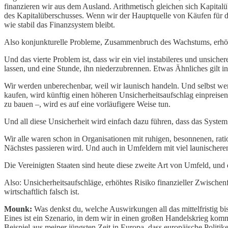
finanzieren wir aus dem Ausland. Arithmetisch gleichen sich Kapital
des Kapitalüberschusses. Wenn wir der Hauptquelle von Käufen für da
wie stabil das Finanzsystem bleibt.
Also konjunkturelle Probleme, Zusammenbruch des Wachstums, erhöhte
Und das vierte Problem ist, dass wir ein viel instabileres und unsic
lassen, und eine Stunde, ihn niederzubrennen. Etwas Ähnliches gilt in
Wir werden unberechenbar, weil wir launisch handeln. Und selbst wenn
kaufen, wird künftig einen höheren Unsicherheitsaufschlag einpreisen
zu bauen –, wird es auf eine vorläufigere Weise tun.
Und all diese Unsicherheit wird einfach dazu führen, dass das System d
Wir alle waren schon in Organisationen mit ruhigen, besonnenen, rat
Nächstes passieren wird. Und auch in Umfeldern mit viel launischer
Die Vereinigten Staaten sind heute diese zweite Art von Umfeld, und 
Also: Unsicherheitsaufschläge, erhöhtes Risiko finanzieller Zwischen
wirtschaftlich falsch ist.
Mounk:
Was denkst du, welche Auswirkungen all das mittelfristig bis
Eines ist ein Szenario, in dem wir in einen großen Handelskrieg kom
Beispiel aus meiner jüngsten Zeit in Europa, dass europäische Politike