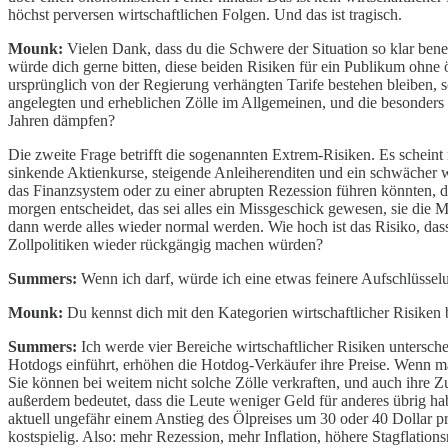
höchst perversen wirtschaftlichen Folgen. Und das ist tragisch.
Mounk:
Vielen Dank, dass du die Schwere der Situation so klar benen
würde dich gerne bitten, diese beiden Risiken für ein Publikum ohne
ursprünglich von der Regierung verhängten Tarife bestehen bleiben, s
angelegten und erheblichen Zölle im Allgemeinen, und die besonders
Jahren dämpfen?
Die zweite Frage betrifft die sogenannten Extrem-Risiken. Es scheint 
sinkende Aktienkurse, steigende Anleiherenditen und ein schwächer
das Finanzsystem oder zu einer abrupten Rezession führen könnten, di
morgen entscheidet, das sei alles ein Missgeschick gewesen, sie di
dann werde alles wieder normal werden. Wie hoch ist das Risiko, dass
Zollpolitiken wieder rückgängig machen würden?
Summers:
Wenn ich darf, würde ich eine etwas feinere Aufschlüsselu
Mounk:
Du kennst dich mit den Kategorien wirtschaftlicher Risiken b
Summers:
Ich werde vier Bereiche wirtschaftlicher Risiken untersche
Hotdogs einführt, erhöhen die Hotdog-Verkäufer ihre Preise. Wenn man
Sie können bei weitem nicht solche Zölle verkraften, und auch ihre Z
außerdem bedeutet, dass die Leute weniger Geld für anderes übrig hab
aktuell ungefähr einem Anstieg des Ölpreises um 30 oder 40 Dollar pr
kostspielig. Also: mehr Rezession, mehr Inflation, höhere Stagflations