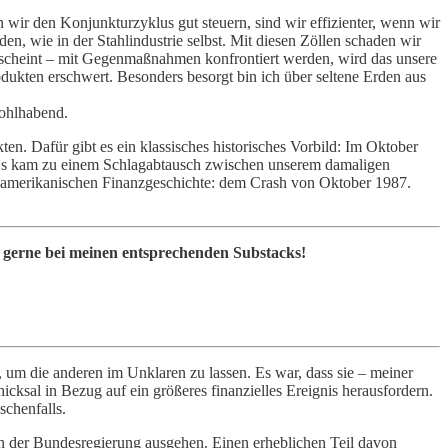
 wir den Konjunkturzyklus gut steuern, sind wir effizienter, wenn wir
n, wie in der Stahlindustrie selbst. Mit diesen Zöllen schaden wir
h scheint – mit Gegenmaßnahmen konfrontiert werden, wird das unsere
ukten erschwert. Besonders besorgt bin ich über seltene Erden aus
wohlhabend.
en. Dafür gibt es ein klassisches historisches Vorbild: Im Oktober
e. Es kam zu einem Schlagabtausch zwischen unserem damaligen
 amerikanischen Finanzgeschichte: dem Crash von Oktober 1987.
h gerne bei meinen entsprechenden Substacks!
, um die anderen im Unklaren zu lassen. Es war, dass sie – meiner
hicksal in Bezug auf ein größeres finanzielles Ereignis herausfordern.
schenfalls.
on der Bundesregierung ausgehen. Einen erheblichen Teil davon