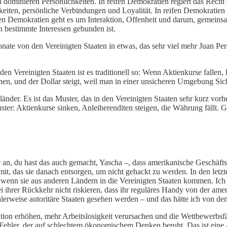
en dominieren Persönlichkeiten. In reifen Demokratien regiert das Re
eiten, persönliche Verbindungen und Loyalität. In reifen Demokratie
n reifen Demokratien geht es um Interaktion, Offenheit und darum, gemein
an bestimmte Interessen gebunden ist.
nate von den Vereinigten Staaten in etwas, das sehr viel mehr Juan Pe
en Vereinigten Staaten ist es traditionell so: Wenn Aktienkurse fallen, 
hen, und der Dollar steigt, weil man in einer unsicheren Umgebung Sich
länder. Es ist das Muster, das in den Vereinigten Staaten sehr kurz vorh
uster: Aktienkurse sinken, Anleiherenditen steigen, die Währung fällt. 
an, du hast das auch gemacht, Yascha –, dass amerikanische Geschäftsl
t, das sie danach entsorgen, um nicht gehackt zu werden. In den letz
enn sie aus anderen Ländern in die Vereinigten Staaten kommen. Ich 
ihrer Rückkehr nicht riskieren, dass ihr reguläres Handy von der ame
eise autoritäre Staaten gesehen werden – und das hätte ich von den 
Inflation erhöhen, mehr Arbeitslosigkeit verursachen und die Wettbewerb
r Fehler, der auf schlechtem ökonomischem Denken beruht. Das ist eine