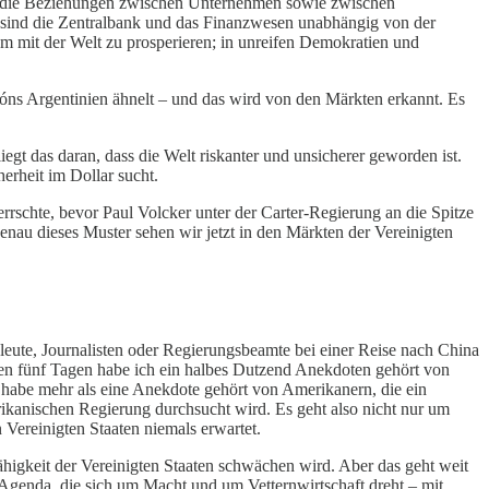
cht die Beziehungen zwischen Unternehmen sowie zwischen
n sind die Zentralbank und das Finanzwesen unabhängig von der
sam mit der Welt zu prosperieren; in unreifen Demokratien und
róns Argentinien ähnelt – und das wird von den Märkten erkannt. Es
liegt das daran, dass die Welt riskanter und unsicherer geworden ist.
erheit im Dollar sucht.
errschte, bevor Paul Volcker unter der Carter-Regierung an die Spitze
Genau dieses Muster sehen wir jetzt in den Märkten der Vereinigten
eute, Journalisten oder Regierungsbeamte bei einer Reise nach China
ten fünf Tagen habe ich ein halbes Dutzend Anekdoten gehört von
habe mehr als eine Anekdote gehört von Amerikanern, die ein
rikanischen Regierung durchsucht wird. Es geht also nicht nur um
Vereinigten Staaten niemals erwartet.
sfähigkeit der Vereinigten Staaten schwächen wird. Aber das geht weit
 Agenda, die sich um Macht und um Vetternwirtschaft dreht – mit