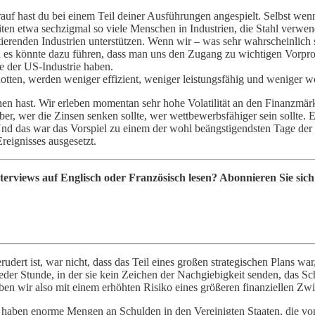
uf hast du bei einem Teil deiner Ausführungen angespielt. Selbst wenn
en etwa sechzigmal so viele Menschen in Industrien, die Stahl verwende
rtierenden Industrien unterstützen. Wenn wir – was sehr wahrscheinlic
d es könnte dazu führen, dass man uns den Zugang zu wichtigen Vorprod
e der US-Industrie haben.
hotten, werden weniger effizient, weniger leistungsfähig und weniger 
hen hast. Wir erleben momentan sehr hohe Volatilität an den Finanzmärkt
ber, wer die Zinsen senken sollte, wer wettbewerbsfähiger sein sollt
d das war das Vorspiel zu einem der wohl beängstigendsten Tage der
reignisses ausgesetzt.
terviews auf Englisch oder Französisch lesen? Abonnieren Sie sic
ert ist, war nicht, dass das Teil eines großen strategischen Plans war
jeder Stunde, in der sie kein Zeichen der Nachgiebigkeit senden, das Sc
eben wir also mit einem erhöhten Risiko eines größeren finanziellen Zwi
Wir haben enorme Mengen an Schulden in den Vereinigten Staaten, die v