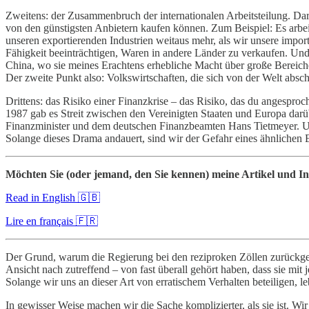
Zweitens: der Zusammenbruch der internationalen Arbeitsteilung. Dara
von den günstigsten Anbietern kaufen können. Zum Beispiel: Es arbeit
unseren exportierenden Industrien weitaus mehr, als wir unsere impo
Fähigkeit beeinträchtigen, Waren in andere Länder zu verkaufen. Un
China, wo sie meines Erachtens erhebliche Macht über große Bereich
Der zweite Punkt also: Volkswirtschaften, die sich von der Welt absc
Drittens: das Risiko einer Finanzkrise – das Risiko, das du angesproc
1987 gab es Streit zwischen den Vereinigten Staaten und Europa darü
Finanzminister und dem deutschen Finanzbeamten Hans Tietmeyer. Un
Solange dieses Drama andauert, sind wir der Gefahr eines ähnlichen E
Möchten Sie (oder jemand, den Sie kennen) meine Artikel und In
Read in English 🇬🇧
Lire en français 🇫🇷
Der Grund, warum die Regierung bei den reziproken Zöllen zurückgerud
Ansicht nach zutreffend – von fast überall gehört haben, dass sie mit 
Solange wir uns an dieser Art von erratischem Verhalten beteiligen, l
In gewisser Weise machen wir die Sache komplizierter, als sie ist. 