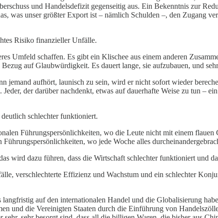
überschuss und Handelsdefizit gegenseitig aus. Ein Bekenntnis zur Redu
s, was unser größter Export ist – nämlich Schulden –, den Zugang verw
s Risiko finanzieller Unfälle.
hereres Umfeld schaffen. Es gibt ein Klischee aus einem anderen Zusam
 Bezug auf Glaubwürdigkeit. Es dauert lange, sie aufzubauen, und sehr 
 jemand aufhört, launisch zu sein, wird er nicht sofort wieder bereche
. Jeder, der darüber nachdenkt, etwas auf dauerhafte Weise zu tun – ei
eutlich schlechter funktioniert.
ionalen Führungspersönlichkeiten, wo die Leute nicht mit einem flaue
en Führungspersönlichkeiten, wo jede Woche alles durcheinandergebrach
das wird dazu führen, dass die Wirtschaft schlechter funktioniert und 
fälle, verschlechterte Effizienz und Wachstum und ein schlechter Konj
 langfristig auf den internationalen Handel und die Globalisierung hab
men und die Vereinigten Staaten durch die Einführung von Handelszöll
r sehr, sehr besorgt sind, dass all die billigen Waren, die bisher aus C