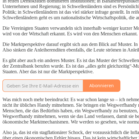
In reifen Demokratien dominieren Institutionen; in Bananenrepublik
Unternehmen und Regierung; in Schwellenländern sind es Persönlichk
Politik; in Schwellenländern ist das viel stärker infrage gestellt. I
Schwellenländern geht es um nationalistische Wirtschaftspolitik, die 
Die Vereinigten Staaten verwandeln sich innerhalb weniger kurzer Mo
wird von der Wirtschaft erkannt. Es wird von den Menschen erkannt.
Die Marktperspektive darauf ergibt sich aus dem Blick auf Muster. In d
Also sinken die Anleiherenditen ebenfalls, die Leute strömen in Anlei
Es gibt aber auch ein anderes Muster. Es ist das Muster der Schwellen
der Zentralbank berufen wurde. Es ist das „alles geht gleichzeitig“-M
Staaten. Aber das ist nur die Marktperspektive.
Abonnieren
Was mich noch mehr beeindruckt: Es war schon lange so – ich nehme 
nicht ihr übliches Handy mitnehmen. Sie bringen ein Wegwerfhandy mi
Menschen, die das Bedürfnis haben, ein Wegwerfhandy zu benutzen, w
Wegwerfhandy mitnehmen, wenn sie das Land verlassen, damit sie bei 
ökonomische Marktmechanismen. Wir werden so gesehen, wie normalerw
Also ja, das ist ein stagflationärer Schock, der voraussichtlich die 
über einen ökonomischen Fehler hinaus. Das ist kein wirtschaftliche