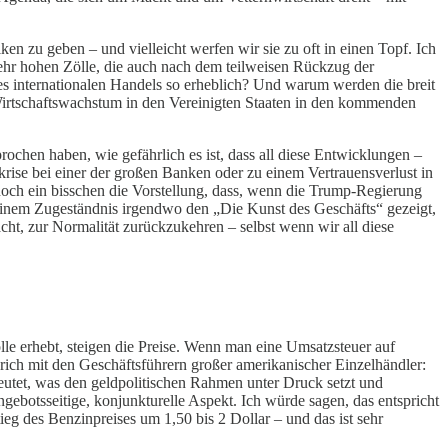
en zu geben – und vielleicht werfen wir sie zu oft in einen Topf. Ich
sehr hohen Zölle, die auch nach dem teilweisen Rückzug der
des internationalen Handels so erheblich? Und warum werden die breit
Wirtschaftswachstum in den Vereinigten Staaten in den kommenden
prochen haben, wie gefährlich es ist, dass all diese Entwicklungen –
se bei einer der großen Banken oder zu einem Vertrauensverlust in
 noch ein bisschen die Vorstellung, dass, wenn die Trump-Regierung
einem Zugeständnis irgendwo den „Die Kunst des Geschäfts“ gezeigt,
cht, zur Normalität zurückzukehren – selbst wenn wir all diese
lle erhebt, steigen die Preise. Wenn man eine Umsatzsteuer auf
prich mit den Geschäftsführern großer amerikanischer Einzelhändler:
deutet, was den geldpolitischen Rahmen unter Druck setzt und
gebotsseitige, konjunkturelle Aspekt. Ich würde sagen, das entspricht
eg des Benzinpreises um 1,50 bis 2 Dollar – und das ist sehr