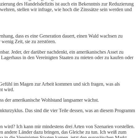
zierung des Handelsdefizits ist auch ein Bekenntnis zur Reduzierung
ehren, stellen wir infrage, wie hoch die Zinssätze sein werden und
menhang, dass es eine Generation dauert, einen Wald wachsen zu
wenig Zeit, sie zu zerstören.
nbar. Jeder, der darüber nachdenkt, ein amerikanisches Asset zu
n Lagerhaus in den Vereinigten Staaten zu mieten oder zu kaufen oder
n Gefühl im Magen zur Arbeit kommen und sich fragen, was als
t wird.
dass der amerikanische Wohlstand langsamer wächst.
unkturzyklus. Das sind die vier Teile dessen, was an diesem Programm
en wird? Ich kann mir mindestens drei Arten von Szenarien vorstellen.
en andere Länder dazu bringen, das Gleiche zu tun. Ich weiß zum
hina in die Vereinigten Staaten kamen, jetzt den europäischen Markt