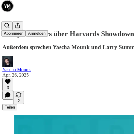
Larry Summers über Harvards Showdown
Abonnieren
Anmelden
Außerdem sprechen Yascha Mounk und Larry Summers
Yascha Mounk
Apr. 26, 2025
3
2
Teilen