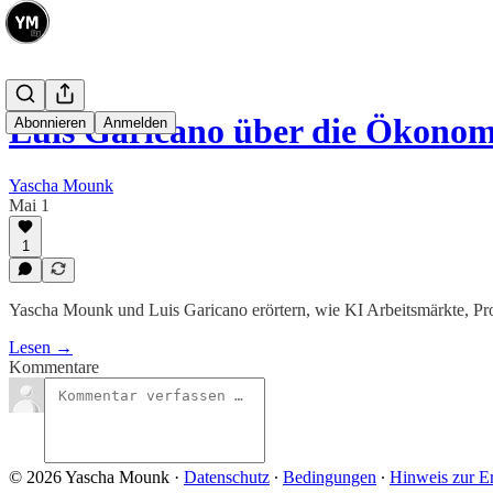
Luis Garicano über die Ökono
Abonnieren
Anmelden
Yascha Mounk
Mai 1
1
Yascha Mounk und Luis Garicano erörtern, wie KI Arbeitsmärkte, Pro
Lesen →
Kommentare
© 2026 Yascha Mounk
·
Datenschutz
∙
Bedingungen
∙
Hinweis zur E