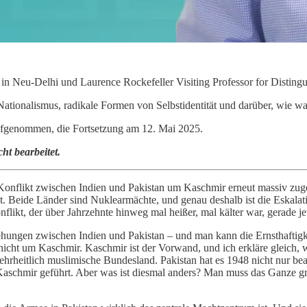
in Neu-Delhi und Laurence Rockefeller Visiting Professor for Distingu
ionalismus, radikale Formen von Selbstidentität und darüber, wie wahr
aufgenommen, die Fortsetzung am 12. Mai 2025.
ht bearbeitet.
Konflikt zwischen Indien und Pakistan um Kaschmir erneut massiv zuge
 nicht. Beide Länder sind Nuklearmächte, und genau deshalb ist die Eska
kt, der über Jahrzehnte hinweg mal heißer, mal kälter war, gerade jet
iehungen zwischen Indien und Pakistan – und man kann die Ernsthaftig
nicht um Kaschmir. Kaschmir ist der Vorwand, und ich erkläre gleich, w
hrheitlich muslimische Bundesland. Pakistan hat es 1948 nicht nur bea
aschmir geführt. Aber was ist diesmal anders? Man muss das Ganze größ