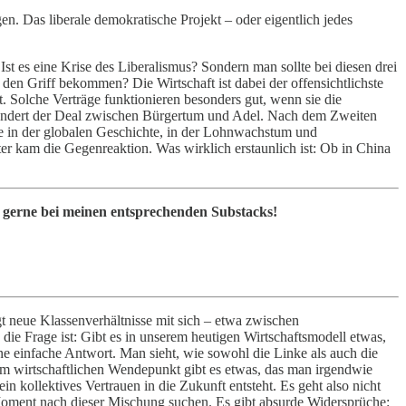
n. Das liberale demokratische Projekt – oder eigentlich jedes
 Ist es eine Krise des Liberalismus? Sondern man sollte bei diesen drei
den Griff bekommen? Die Wirtschaft ist dabei der offensichtlichste
. Solche Verträge funktionieren besonders gut, wenn sie die
rhundert der Deal zwischen Bürgertum und Adel. Nach dem Zweiten
ase in der globalen Geschichte, in der Lohnwachstum und
ter kam die Gegenreaktion. Was wirklich erstaunlich ist: Ob in China
h gerne bei meinen entsprechenden Substacks!
gt neue Klassenverhältnisse mit sich – etwa zwischen
die Frage ist: Gibt es in unserem heutigen Wirtschaftsmodell etwas,
ne einfache Antwort. Man sieht, wie sowohl die Linke als auch die
edem wirtschaftlichen Wendepunkt gibt es etwas, das man irgendwie
n kollektives Vertrauen in die Zukunft entsteht. Es geht also nicht
Moment nach dieser Mischung suchen. Es gibt absurde Widersprüche: