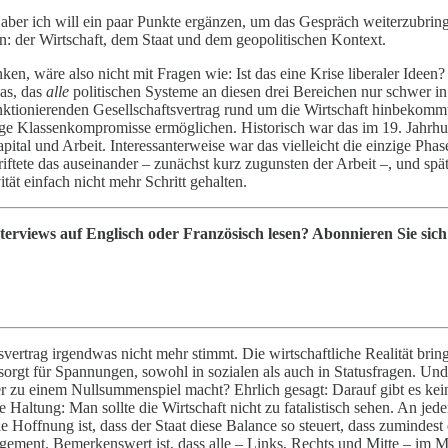
ber ich will ein paar Punkte ergänzen, um das Gespräch weiterzubringe
ulen: der Wirtschaft, dem Staat und dem geopolitischen Kontext.
en, wäre also nicht mit Fragen wie: Ist das eine Krise liberaler Ideen?
was, das
alle
politischen Systeme an diesen drei Bereichen nur schwer in 
unktionierenden Gesellschaftsvertrag rund um die Wirtschaft hinbekommt
ähige Klassenkompromisse ermöglichen. Historisch war das im 19. Jah
ital und Arbeit. Interessanterweise war das vielleicht die einzige Ph
iftete das auseinander – zunächst kurz zugunsten der Arbeit –, und spä
ät einfach nicht mehr Schritt gehalten.
terviews auf Englisch oder Französisch lesen? Abonnieren Sie sic
ertrag irgendwas nicht mehr stimmt. Die wirtschaftliche Realität brin
orgt für Spannungen, sowohl in sozialen als auch in Statusfragen. Und 
er zu einem Nullsummenspiel macht? Ehrlich gesagt: Darauf gibt es kei
he Haltung: Man sollte die Wirtschaft nicht zu fatalistisch sehen. An j
Hoffnung ist, dass der Staat diese Balance so steuert, dass zumindest ei
gement. Bemerkenswert ist, dass alle – Links, Rechts und Mitte – im 