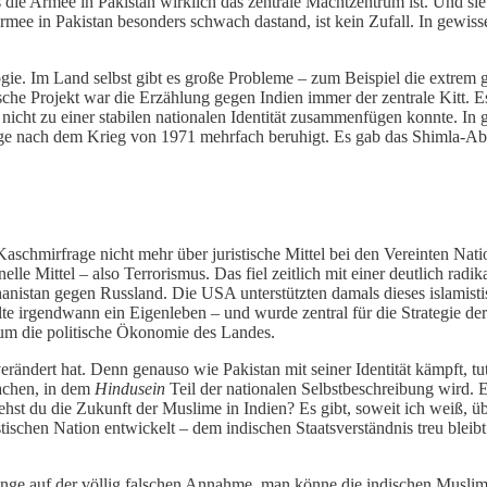
s die Armee in Pakistan wirklich das zentrale Machtzentrum ist. Und sie
 Armee in Pakistan besonders schwach dastand, ist kein Zufall. In gewis
gie. Im Land selbst gibt es große Probleme – zum Beispiel die extrem 
sche Projekt war die Erzählung gegen Indien immer der zentrale Kitt. Es
– nicht zu einer stabilen nationalen Identität zusammenfügen konnte
age nach dem Krieg von 1971 mehrfach beruhigt. Es gab das Shimla-Abk
aschmirfrage nicht mehr über juristische Mittel bei den Vereinten Nat
elle Mittel – also Terrorismus. Das fiel zeitlich mit einer deutlich r
Afghanistan gegen Russland. Die USA unterstützten damals dieses islami
e irgendwann ein Eigenleben – und wurde zentral für die Strategie der 
 um die politische Ökonomie des Landes.
erändert hat. Denn genauso wie Pakistan mit seiner Identität kämpft, t
machen, in dem
Hindusein
Teil der nationalen Selbstbeschreibung wird.
iehst du die Zukunft der Muslime in Indien? Es gibt, soweit ich weiß, 
stischen Nation entwickelt – dem indischen Staatsverständnis treu ble
lange auf der völlig falschen Annahme, man könne die indischen Musli