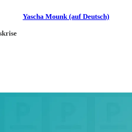
Yascha Mounk (auf Deutsch)
skrise