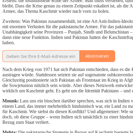
Erstens: die institutionelle Rolle der Armee. Man muss verstehen, das
bleibt. Dass die Krise genau zu einem Zeitpunkt eskaliert ist, als die
Armee, das Thema Kaschmir wieder nach vorn zu holen.
Zweitens: Was Pakistan zusammenhält, ist eine Art Anti-Indien-Ideolo
mit enormen Verlusten für die pakistanische Armee. Für das pakistani
Unabhängigkeit seine Provinzen – Punjab, Sindh und Belutschistan 
dann eine neue Funktion. Indien und Pakistan hatten die Kaschmirfr
haben.
Abonnieren
Nach dem Krieg von 1971 hat sich Pakistan entschieden, dass es die K
austragen würde. Stattdessen setzten sie auf sogenannte subkonvention
Gleichzeitig positionierte sich Pakistan als Frontstaat im Krieg in 
die Sowjetunion nützlich sein würde. Aber dieses Netzwerk entwickelt
wirklich um Kaschmir geht. Es geht um die Identität Pakistans – und
Mounk:
Lass uns ein bisschen darüber sprechen, was sich in Indien v
einem Land, das immer mehrheitlich hinduistisch war, ein Land zu 
für Kaschmir. Wie siehst du diesen Konflikt? Und allgemeiner: Wie s
doch, ob diese Gruppe – wenn Indien sich tatsächlich zu einer hindui
Bezug zum Staat verliert.
Mehta:
Die pakistanische Strategie in Bezug auf Kaschmir basierte 