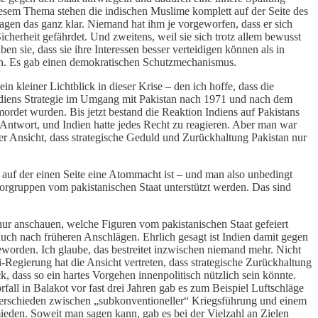
diesem Thema stehen die indischen Muslime komplett auf der Seite des
sagen das ganz klar. Niemand hat ihm je vorgeworfen, dass er sich
cherheit gefährdet. Und zweitens, weil sie sich trotz allem bewusst
ben sie, dass sie ihre Interessen besser verteidigen können als in
ben. Es gab einen demokratischen Schutzmechanismus.
ein kleiner Lichtblick in dieser Krise – den ich hoffe, dass die
 Indiens Strategie im Umgang mit Pakistan nach 1971 und nach dem
rdet wurden. Bis jetzt bestand die Reaktion Indiens auf Pakistans
 Antwort, und Indien hatte jedes Recht zu reagieren. Aber man war
er Ansicht, dass strategische Geduld und Zurückhaltung Pakistan nur
n auf der einen Seite eine Atommacht ist – und man also unbedingt
rrorgruppen vom pakistanischen Staat unterstützt werden. Das sind
 nur anschauen, welche Figuren vom pakistanischen Staat gefeiert
auch nach früheren Anschlägen. Ehrlich gesagt ist Indien damit gegen
geworden. Ich glaube, das bestreitet inzwischen niemand mehr. Nicht
di-Regierung hat die Ansicht vertreten, dass strategische Zurückhaltung
 dass so ein hartes Vorgehen innenpolitisch nützlich sein könnte.
all in Balakot vor fast drei Jahren gab es zum Beispiel Luftschläge
 unterschieden zwischen „subkonventioneller“ Kriegsführung und einem
mieden. Soweit man sagen kann, gab es bei der Vielzahl an Zielen