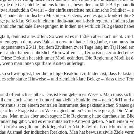
le, die die Geschichte Indiens kennen – besonders auffällt: Bei genau 
 etwa Asaduddin Owaisi – der einflussreichste muslimische Politiker –, 
 schadet den indischen Muslimen. Erstens, weil es ganz konkret ihre Si
e ganz klar. Selbst in einem hindu-nationalistisch regierten Indien glau
d ähnliche radikale Bewegungen in Indien nie wirklich Fuß gefasst ha
llt, dann ist alles offen. So weit ist es in Indien aber noch nicht. Und 
 hat, entgegen dem, was Pakistan erwartet hatte. Ich glaube, man muss
genannten 26/11, bei dem Zivilisten zwei Tage lang im Taj Hotel ermo
 Länder haben schließlich Atomwaffen. Ja, Terrorismus erfordert eine
 Diese Doktrin hat sich unter Modi geändert. Die Regierung Modi ist d
, wenn man ihnen spürbare Kosten auferlegt.
schwierig ist, hier die richtige Reaktion zu finden, ist, dass Pakista
t es sehr starke Hinweise – und ziemlich klare Belege –, dass diese Te
 sind öffentlich sichtbar. Das ist kein geheimes Wissen. Man muss sich
 all dem auch schon oft unter finanziellen Sanktionen – nach 26/11 und 
rorismus ist zu einem zentralen Instrument des pakistanischen Staates 
nzige offene Frage ist also: Wie reagiert Indien? Und wie gesagt: Die Mo
uss. Man muss aber auch sagen: Die Regierung hatte durchaus im Blick,
anschlag gibt, wird es eine militärische Antwort geben. Nach einem Vorf
: Terrorismus gilt nun als kriegerischer Akt. Es wird also nicht mehr
t das Ausmaß der indischen Reaktion. Man hat bewusst zivile Ziele ver