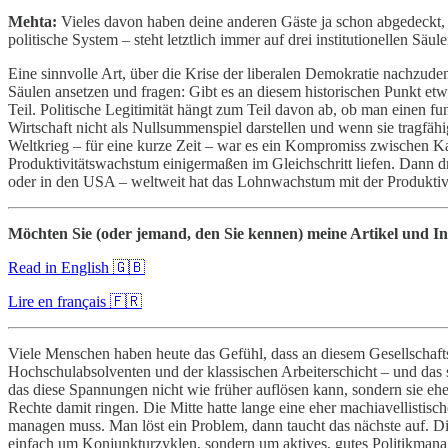
Mehta:
Vieles davon haben deine anderen Gäste ja schon abgedeckt, a
politische System – steht letztlich immer auf drei institutionellen Sä
Eine sinnvolle Art, über die Krise der liberalen Demokratie nachzudenk
Säulen ansetzen und fragen: Gibt es an diesem historischen Punkt et
Teil. Politische Legitimität hängt zum Teil davon ab, ob man einen f
Wirtschaft nicht als Nullsummenspiel darstellen und wenn sie tragf
Weltkrieg – für eine kurze Zeit – war es ein Kompromiss zwischen Kap
Produktivitätswachstum einigermaßen im Gleichschritt liefen. Dann dr
oder in den USA – weltweit hat das Lohnwachstum mit der Produktivit
Möchten Sie (oder jemand, den Sie kennen) meine Artikel und In
Read in English 🇬🇧
Lire en français 🇫🇷
Viele Menschen haben heute das Gefühl, dass an diesem Gesellschaftsv
Hochschulabsolventen und der klassischen Arbeiterschicht – und das s
das diese Spannungen nicht wie früher auflösen kann, sondern sie eh
Rechte damit ringen. Die Mitte hatte lange eine eher machiavellistisc
managen muss. Man löst ein Problem, dann taucht das nächste auf. Die 
einfach um Konjunkturzyklen, sondern um aktives, gutes Politikmana