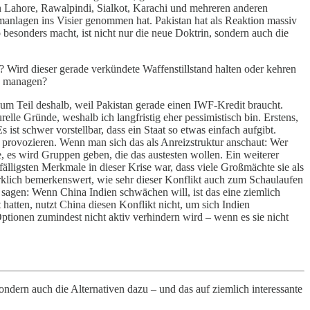
e in Lahore, Rawalpindi, Sialkot, Karachi und mehreren anderen
manlagen ins Visier genommen hat. Pakistan hat als Reaktion massiv
besonders macht, ist nicht nur die neue Doktrin, sondern auch die
ig? Wird dieser gerade verkündete Waffenstillstand halten oder kehren
zu managen?
Zum Teil deshalb, weil Pakistan gerade einen IWF-Kredit braucht.
lle Gründe, weshalb ich langfristig eher pessimistisch bin. Erstens,
s ist schwer vorstellbar, dass ein Staat so etwas einfach aufgibt.
t provozieren. Wenn man sich das als Anreizstruktur anschaut: Wer
, es wird Gruppen geben, die das austesten wollen. Ein weiterer
fälligsten Merkmale in dieser Krise war, dass viele Großmächte sie als
rklich bemerkenswert, wie sehr dieser Konflikt auch zum Schaulaufen
 sagen: Wenn China Indien schwächen will, ist das eine ziemlich
 hatten, nutzt China diesen Konflikt nicht, um sich Indien
ptionen zumindest nicht aktiv verhindern wird – wenn es sie nicht
 sondern auch die Alternativen dazu – und das auf ziemlich interessante