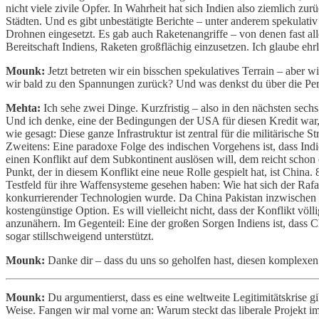
nicht viele zivile Opfer. In Wahrheit hat sich Indien also ziemlich z
Städten. Und es gibt unbestätigte Berichte – unter anderem spekulat
Drohnen eingesetzt. Es gab auch Raketenangriffe – von denen fast all
Bereitschaft Indiens, Raketen großflächig einzusetzen. Ich glaube ehrli
Mounk:
Jetzt betreten wir ein bisschen spekulatives Terrain – aber w
wir bald zu den Spannungen zurück? Und was denkst du über die Pe
Mehta:
Ich sehe zwei Dinge. Kurzfristig – also in den nächsten sechs
Und ich denke, eine der Bedingungen der USA für diesen Kredit war, da
wie gesagt: Diese ganze Infrastruktur ist zentral für die militärische S
Zweitens: Eine paradoxe Folge des indischen Vorgehens ist, dass Indi
einen Konflikt auf dem Subkontinent auslösen will, dem reicht schon 
Punkt, der in diesem Konflikt eine neue Rolle gespielt hat, ist China
Testfeld für ihre Waffensysteme gesehen haben: Wie hat sich der Raf
konkurrierender Technologien wurde. Da China Pakistan inzwischen al
kostengünstige Option. Es will vielleicht nicht, dass der Konflikt völ
anzunähern. Im Gegenteil: Eine der großen Sorgen Indiens ist, dass C
sogar stillschweigend unterstützt.
Mounk:
Danke dir – dass du uns so geholfen hast, diesen komplexen
Mounk:
Du argumentierst, dass es eine weltweite Legitimitätskrise gib
Weise. Fangen wir mal vorne an: Warum steckt das liberale Projekt im 