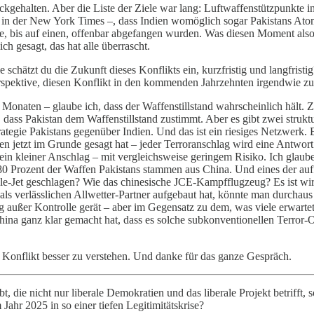
urückgehalten. Aber die Liste der Ziele war lang: Luftwaffenstützpunkt
iv in der New York Times –, dass Indien womöglich sogar Pakistans Ato
e, bis auf einen, offenbar abgefangen wurden. Was diesen Moment also 
ch gesagt, das hat alle überrascht.
ie schätzt du die Zukunft dieses Konflikts ein, kurzfristig und langfrist
rspektive, diesen Konflikt in den kommenden Jahrzehnten irgendwie 
 Monaten – glaube ich, dass der Waffenstillstand wahrscheinlich hält. 
ss Pakistan dem Waffenstillstand zustimmt. Aber es gibt zwei strukture
trategie Pakistans gegenüber Indien. Und das ist ein riesiges Netzwerk. E
en jetzt im Grunde gesagt hat – jeder Terroranschlag wird eine Antwor
ein kleiner Anschlag – mit vergleichsweise geringem Risiko. Ich glaube
. 80 Prozent der Waffen Pakistans stammen aus China. Und eines der auf
ale-Jet geschlagen? Wie das chinesische JCE-Kampfflugzeug? Es ist wi
s verlässlichen Allwetter-Partner aufgebaut hat, könnte man durchaus
lig außer Kontrolle gerät – aber im Gegensatz zu dem, was viele erwartet
hina ganz klar gemacht hat, dass es solche subkonventionellen Terror-O
 Konflikt besser zu verstehen. Und danke für das ganze Gespräch.
t, die nicht nur liberale Demokratien und das liberale Projekt betrifft,
Jahr 2025 in so einer tiefen Legitimitätskrise?