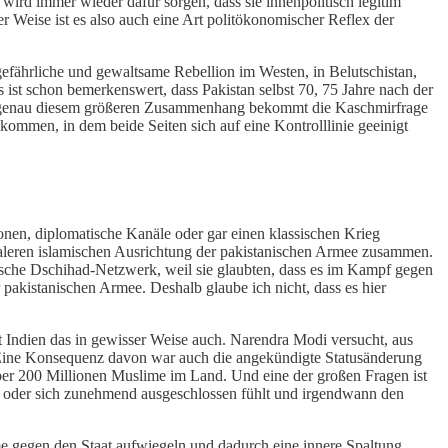
 wird immer wieder dafür sorgen, dass sie innenpolitisch legitim
ser Weise ist es also auch eine Art politökonomischer Reflex der
gefährliche und gewaltsame Rebellion im Westen, in Belutschistan,
 ist schon bemerkenswert, dass Pakistan selbst 70, 75 Jahre nach der
. In genau diesem größeren Zusammenhang bekommt die Kaschmirfrage
ommen, in dem beide Seiten sich auf eine Kontrolllinie geeinigt
ionen, diplomatische Kanäle oder gar einen klassischen Krieg
adikaleren islamischen Ausrichtung der pakistanischen Armee zusammen.
stische Dschihad-Netzwerk, weil sie glaubten, dass es im Kampf gegen
pakistanischen Armee. Deshalb glaube ich nicht, dass es hier
ut Indien das in gewisser Weise auch. Narendra Modi versucht, aus
 Eine Konsequenz davon war auch die angekündigte Statusänderung
über 200 Millionen Muslime im Land. Und eine der großen Fragen ist
ibt oder sich zunehmend ausgeschlossen fühlt und irgendwann den
me gegen den Staat aufwiegeln und dadurch eine innere Spaltung