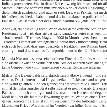
Indiens provozieren. Was in dieser Krise – wenig überraschend für al
Staates. Selbst die härtesten muslimischen Kritiker dieser Regierung,
diplomatisch ausdrückt. Und auch er sagt: Das, was Pakistan da macht,
für Indien entschieden haben – und das in der aktuellen politischen Lag
Pakistan. Das ist auch einer der Gründe, warum Al-Qaida, der IS un
Aber klar, du hast völlig recht: Wenn dieser demokratische Schutz wegfä
Regierung nutzt – ist, dass sie das Land paradoxerweise eher geeint
schockierenden Terroranschlag von 2008 in Mumbai verstehen – dem so
Terrorismus immer aus strategischer Geduld und Zurückhaltung. Beide
sich auch bewusst, dass eine überzogene Reaktion neue Risiken birgt.
ermutigt – und dass man das Terrorproblem nur in den Griff bekommt
Mounk:
Nur um das etwas einzuordnen: Einer der Gründe, warum es so 
eine offene Eskalation vermeiden will. Auf der anderen Seite aber gib
keine Gruppen, die völlig unabhängig von der Regierung agieren.
Mehta:
Die Belege dafür sind ehrlich gesagt überwältigend – und sie
werden. Das ist international längst anerkannt. Pakistan stand wegen
eine Wand gelaufen. Und ich glaube, das hat strukturelle Gründe: Ter
einmal der pakistanische Staat selbst streitet es noch klar ab. Die ei
Pakistan nur noch ermutigt – und dass man ihnen Kosten auferlegen m
Modi hat über die Jahre die Erwartung geschürt: Wenn es einen Terror
gegen Terrorcamps. Das ist ein großer Bruch mit der bisherigen Linie
klassischen Krieg. Was diesmal im Vergleich zu früher überrascht, is