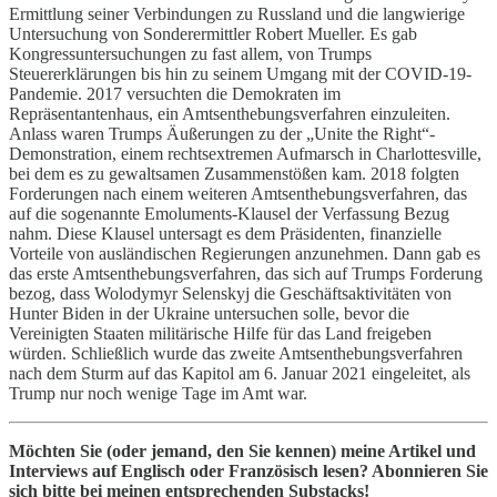
Ermittlung seiner Verbindungen zu Russland und die langwierige
Untersuchung von Sonderermittler Robert Mueller. Es gab
Kongressuntersuchungen zu fast allem, von Trumps
Steuererklärungen bis hin zu seinem Umgang mit der COVID-19-
Pandemie. 2017 versuchten die Demokraten im
Repräsentantenhaus, ein Amtsenthebungsverfahren einzuleiten.
Anlass waren Trumps Äußerungen zu der „Unite the Right“-
Demonstration, einem rechtsextremen Aufmarsch in Charlottesville,
bei dem es zu gewaltsamen Zusammenstößen kam. 2018 folgten
Forderungen nach einem weiteren Amtsenthebungsverfahren, das
auf die sogenannte Emoluments-Klausel der Verfassung Bezug
nahm. Diese Klausel untersagt es dem Präsidenten, finanzielle
Vorteile von ausländischen Regierungen anzunehmen. Dann gab es
das erste Amtsenthebungsverfahren, das sich auf Trumps Forderung
bezog, dass Wolodymyr Selenskyj die Geschäftsaktivitäten von
Hunter Biden in der Ukraine untersuchen solle, bevor die
Vereinigten Staaten militärische Hilfe für das Land freigeben
würden. Schließlich wurde das zweite Amtsenthebungsverfahren
nach dem Sturm auf das Kapitol am 6. Januar 2021 eingeleitet, als
Trump nur noch wenige Tage im Amt war.
Möchten Sie (oder jemand, den Sie kennen) meine Artikel und
Interviews auf Englisch oder Französisch lesen? Abonnieren Sie
sich bitte bei meinen entsprechenden Substacks!