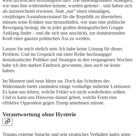
wirkt inzwischen hoffnungslos naiv. Die naheliegendsten Strategien,
wie man ihm widerstehen könnte, wurden getestet – und haben sich
als unzureichend erwiesen. Statt „nur“ einen einmaligen,
vierjährigen Ausnahmezustand für die Republik zu überstehen,
müssen seine Kritiker nun herausfinden, wie man eine politische
Bewegung besiegt, die in jeder großen demografischen Gruppe
Anklang findet – und die sich nun anschickt, zur dominierenden
Kraft einer ganzen politischen Ära zu werden.
Lassen Sie mich ehrlich sein: Ich habe keine Lösung für dieses
Problem. Und im Gespräch mit einer Reihe hochrangiger
demokratischer Politiker und Strategen in den vergangenen Wochen
habe ich den starken Eindruck gewonnen, dass auch sie keine
haben.
Im Moment sind neue Ideen rar. Doch das Scheitern des
Widerstands bietet zumindest einige vorläufige indirekte Lektionen:
Es kann uns lehren, welche Fehler wir nicht wiederholen sollten.
Und es kann uns Hinweise darauf geben, welche Form eine
effektive Opposition gegen Trump annehmen müsste.
Verantwortung ohne Hysterie
Trumps extreme Sprache und sein erratisches Verhalten laden seine