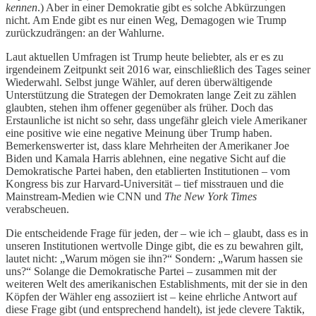
kennen
.) Aber in einer Demokratie gibt es solche Abkürzungen
nicht. Am Ende gibt es nur einen Weg, Demagogen wie Trump
zurückzudrängen: an der Wahlurne.
Laut aktuellen Umfragen ist Trump heute beliebter, als er es zu
irgendeinem Zeitpunkt seit 2016 war, einschließlich des Tages seiner
Wiederwahl. Selbst junge Wähler, auf deren überwältigende
Unterstützung die Strategen der Demokraten lange Zeit zu zählen
glaubten, stehen ihm offener gegenüber als früher. Doch das
Erstaunliche ist nicht so sehr, dass ungefähr gleich viele Amerikaner
eine positive wie eine negative Meinung über Trump haben.
Bemerkenswerter ist, dass klare Mehrheiten der Amerikaner Joe
Biden und Kamala Harris ablehnen, eine negative Sicht auf die
Demokratische Partei haben, den etablierten Institutionen – vom
Kongress bis zur Harvard-Universität – tief misstrauen und die
Mainstream-Medien wie CNN und
The New York Times
verabscheuen.
Die entscheidende Frage für jeden, der – wie ich – glaubt, dass es in
unseren Institutionen wertvolle Dinge gibt, die es zu bewahren gilt,
lautet nicht: „Warum mögen sie ihn?“ Sondern: „Warum hassen sie
uns?“ Solange die Demokratische Partei – zusammen mit der
weiteren Welt des amerikanischen Establishments, mit der sie in den
Köpfen der Wähler eng assoziiert ist – keine ehrliche Antwort auf
diese Frage gibt (und entsprechend handelt), ist jede clevere Taktik,