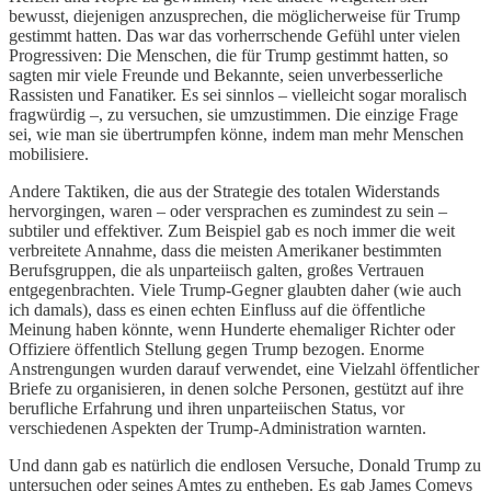
bewusst, diejenigen anzusprechen, die möglicherweise für Trump
gestimmt hatten. Das war das vorherrschende Gefühl unter vielen
Progressiven: Die Menschen, die für Trump gestimmt hatten, so
sagten mir viele Freunde und Bekannte, seien unverbesserliche
Rassisten und Fanatiker. Es sei sinnlos – vielleicht sogar moralisch
fragwürdig –, zu versuchen, sie umzustimmen. Die einzige Frage
sei, wie man sie übertrumpfen könne, indem man mehr Menschen
mobilisiere.
Andere Taktiken, die aus der Strategie des totalen Widerstands
hervorgingen, waren – oder versprachen es zumindest zu sein –
subtiler und effektiver. Zum Beispiel gab es noch immer die weit
verbreitete Annahme, dass die meisten Amerikaner bestimmten
Berufsgruppen, die als unparteiisch galten, großes Vertrauen
entgegenbrachten. Viele Trump-Gegner glaubten daher (wie auch
ich damals), dass es einen echten Einfluss auf die öffentliche
Meinung haben könnte, wenn Hunderte ehemaliger Richter oder
Offiziere öffentlich Stellung gegen Trump bezogen. Enorme
Anstrengungen wurden darauf verwendet, eine Vielzahl öffentlicher
Briefe zu organisieren, in denen solche Personen, gestützt auf ihre
berufliche Erfahrung und ihren unparteiischen Status, vor
verschiedenen Aspekten der Trump-Administration warnten.
Und dann gab es natürlich die endlosen Versuche, Donald Trump zu
untersuchen oder seines Amtes zu entheben. Es gab James Comeys