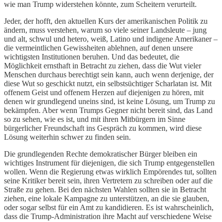
wie man Trump widerstehen könnte, zum Scheitern verurteilt.
Jeder, der hofft, den aktuellen Kurs der amerikanischen Politik zu
ändern, muss verstehen, warum so viele seiner Landsleute – jung
und alt, schwul und hetero, weiß, Latino und indigene Amerikaner –
die vermeintlichen Gewissheiten ablehnen, auf denen unsere
wichtigsten Institutionen beruhen. Und das bedeutet, die
Möglichkeit ernsthaft in Betracht zu ziehen, dass die Wut vieler
Menschen durchaus berechtigt sein kann, auch wenn derjenige, der
diese Wut so geschickt nutzt, ein selbstsüchtiger Scharlatan ist. Mit
offenem Geist und offenem Herzen auf diejenigen zu hören, mit
denen wir grundlegend uneins sind, ist keine Lösung, um Trump zu
bekämpfen. Aber wenn Trumps Gegner nicht bereit sind, das Land
so zu sehen, wie es ist, und mit ihren Mitbürgern im Sinne
bürgerlicher Freundschaft ins Gespräch zu kommen, wird diese
Lösung weiterhin schwer zu finden sein.
Die grundlegenden Rechte demokratischer Bürger bleiben ein
wichtiges Instrument für diejenigen, die sich Trump entgegenstellen
wollen. Wenn die Regierung etwas wirklich Empörendes tut, sollten
seine Kritiker bereit sein, ihren Vertretern zu schreiben oder auf die
Straße zu gehen. Bei den nächsten Wahlen sollten sie in Betracht
ziehen, eine lokale Kampagne zu unterstützen, an die sie glauben,
oder sogar selbst für ein Amt zu kandidieren. Es ist wahrscheinlich,
dass die Trump-Administration ihre Macht auf verschiedene Weise