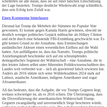
scheiterten sie alle daran, dass sie auf einer falschen Einschätzung
der Lage basierten. Trumps deutliche Wiederwahl zeigt schließlich,
dass sein Erfolg kein Zufall war.
Einen Kommentar hinterlassen
Diesmal hat Trump die Mehrheit der Stimmen im
Popular Vote
gewonnen. Er konnte gegen Kamala Harris gewinnen, obwohl sie
deutlich weniger politisches Gepäck mitbrachte als Hillary Clinton
und nicht durch eine belastende FBI-Ermittlung geschwächt war. Es
gibt keinen Grund zu der Annahme, dass Einmischungen
ausländischer Akteure einen wesentlichen Einfluss auf die Wahl
hatten. Am auffälligsten ist, dass das Narrativ, Trumps politische
Anziehungskraft beschränke sich auf ein schrumpfendes
demografisches Segment der Wählerschaft – eine Annahme, die in
den letzten Jahren selbst unter führenden Politikwissenschaftlern des
Landes weit verbreitet war – sich als gravierend falsch erwiesen hat.
Anders als 2016 stützte sich seine Wählerkoalition 2024 stark auf
Latinos, asiatische Amerikaner, indigene Amerikaner und sogar
Afroamerikaner.
All das bedeutet, dass die Aufgabe, die vor Trumps Gegnern liegt,
weitaus schwieriger ist, als es 2016 schien. Die Überzeugung, dass
die Diversifizierung der amerikanischen Wählerschaft Trump-
Gegnern zwangsläufig und unvermeidlich Siege bescheren würde,