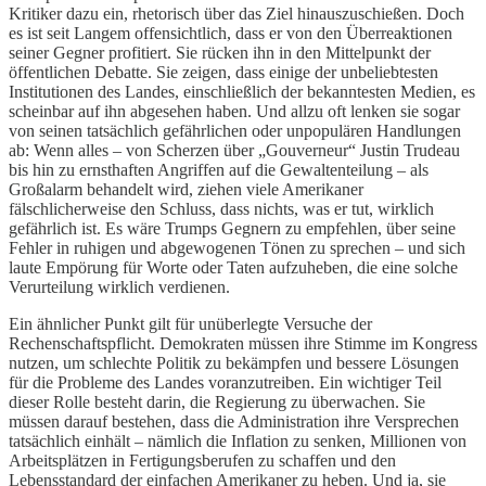
Kritiker dazu ein, rhetorisch über das Ziel hinauszuschießen. Doch
es ist seit Langem offensichtlich, dass er von den Überreaktionen
seiner Gegner profitiert. Sie rücken ihn in den Mittelpunkt der
öffentlichen Debatte. Sie zeigen, dass einige der unbeliebtesten
Institutionen des Landes, einschließlich der bekanntesten Medien, es
scheinbar auf ihn abgesehen haben. Und allzu oft lenken sie sogar
von seinen tatsächlich gefährlichen oder unpopulären Handlungen
ab: Wenn alles – von Scherzen über „Gouverneur“ Justin Trudeau
bis hin zu ernsthaften Angriffen auf die Gewaltenteilung – als
Großalarm behandelt wird, ziehen viele Amerikaner
fälschlicherweise den Schluss, dass nichts, was er tut, wirklich
gefährlich ist. Es wäre Trumps Gegnern zu empfehlen, über seine
Fehler in ruhigen und abgewogenen Tönen zu sprechen – und sich
laute Empörung für Worte oder Taten aufzuheben, die eine solche
Verurteilung wirklich verdienen.
Ein ähnlicher Punkt gilt für unüberlegte Versuche der
Rechenschaftspflicht. Demokraten müssen ihre Stimme im Kongress
nutzen, um schlechte Politik zu bekämpfen und bessere Lösungen
für die Probleme des Landes voranzutreiben. Ein wichtiger Teil
dieser Rolle besteht darin, die Regierung zu überwachen. Sie
müssen darauf bestehen, dass die Administration ihre Versprechen
tatsächlich einhält – nämlich die Inflation zu senken, Millionen von
Arbeitsplätzen in Fertigungsberufen zu schaffen und den
Lebensstandard der einfachen Amerikaner zu heben. Und ja, sie