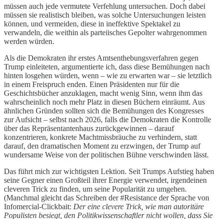
müssen auch jede vermutete Verfehlung untersuchen. Doch dabei
müssen sie realistisch bleiben, was solche Untersuchungen leisten
können, und vermeiden, diese in ineffektive Spektakel zu
verwandeln, die weithin als parteiisches Gepolter wahrgenommen
werden würden.
Als die Demokraten ihr erstes Amtsenthebungsverfahren gegen
Trump einleiteten, argumentierte ich, dass diese Bemühungen nach
hinten losgehen würden, wenn – wie zu erwarten war – sie letztlich
in einem Freispruch enden. Einen Präsidenten nur für die
Geschichtsbücher anzuklagen, macht wenig Sinn, wenn ihm das
wahrscheinlich noch mehr Platz in diesen Büchern einräumt. Aus
ähnlichen Gründen sollten sich die Bemühungen des Kongresses
zur Aufsicht – selbst nach 2026, falls die Demokraten die Kontrolle
über das Repräsentantenhaus zurückgewinnen – darauf
konzentrieren, konkrete Machtmissbräuche zu verhindern, statt
darauf, den dramatischen Moment zu erzwingen, der Trump auf
wundersame Weise von der politischen Bühne verschwinden lässt.
Das führt mich zur wichtigsten Lektion. Seit Trumps Aufstieg haben
seine Gegner einen Großteil ihrer Energie verwendet, irgendeinen
cleveren Trick zu finden, um seine Popularität zu umgehen.
(Manchmal gleicht das Schreiben der #Resistance der Sprache von
Infomercial-Clickbait:
Der eine clevere Trick, wie man autoritäre
Populisten besiegt, den Politikwissenschaftler nicht wollen, dass Sie