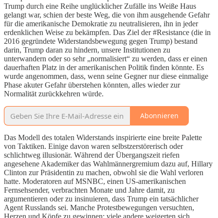
Trump durch eine Reihe unglücklicher Zufälle ins Weiße Haus
gelangt war, schien der beste Weg, die von ihm ausgehende Gefahr
für die amerikanische Demokratie zu neutralisieren, ihn in jeder
erdenklichen Weise zu bekämpfen. Das Ziel der #Resistance (die in
2016 gegründete Widerstandsbewegung gegen Trump) bestand
darin, Trump daran zu hindern, unsere Institutionen zu
unterwandern oder so sehr „normalisiert“ zu werden, dass er einen
dauerhaften Platz in der amerikanischen Politik finden könnte. Es
wurde angenommen, dass, wenn seine Gegner nur diese einmalige
Phase akuter Gefahr überstehen könnten, alles wieder zur
Normalität zurückkehren würde.
Abonnieren
Das Modell des totalen Widerstands inspirierte eine breite Palette
von Taktiken. Einige davon waren selbstzerstörerisch oder
schlichtweg illusionär. Während der Übergangszeit riefen
angesehene Akademiker das Wahlmännergremium dazu auf, Hillary
Clinton zur Präsidentin zu machen, obwohl sie die Wahl verloren
hatte. Moderatoren auf MSNBC, einen US-amerikanischen
Fernsehsender, verbrachten Monate und Jahre damit, zu
argumentieren oder zu insinuieren, dass Trump ein tatsächlicher
Agent Russlands sei. Manche Protestbewegungen versuchten,
Herzen und Köpfe zu gewinnen; viele andere weigerten sich