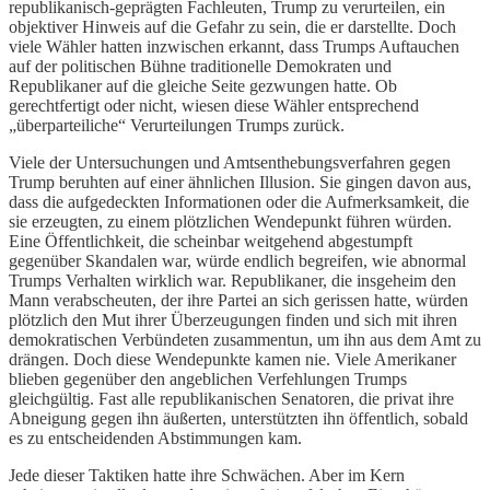
republikanisch-geprägten Fachleuten, Trump zu verurteilen, ein
objektiver Hinweis auf die Gefahr zu sein, die er darstellte. Doch
viele Wähler hatten inzwischen erkannt, dass Trumps Auftauchen
auf der politischen Bühne traditionelle Demokraten und
Republikaner auf die gleiche Seite gezwungen hatte. Ob
gerechtfertigt oder nicht, wiesen diese Wähler entsprechend
„überparteiliche“ Verurteilungen Trumps zurück.
Viele der Untersuchungen und Amtsenthebungsverfahren gegen
Trump beruhten auf einer ähnlichen Illusion. Sie gingen davon aus,
dass die aufgedeckten Informationen oder die Aufmerksamkeit, die
sie erzeugten, zu einem plötzlichen Wendepunkt führen würden.
Eine Öffentlichkeit, die scheinbar weitgehend abgestumpft
gegenüber Skandalen war, würde endlich begreifen, wie abnormal
Trumps Verhalten wirklich war. Republikaner, die insgeheim den
Mann verabscheuten, der ihre Partei an sich gerissen hatte, würden
plötzlich den Mut ihrer Überzeugungen finden und sich mit ihren
demokratischen Verbündeten zusammentun, um ihn aus dem Amt zu
drängen. Doch diese Wendepunkte kamen nie. Viele Amerikaner
blieben gegenüber den angeblichen Verfehlungen Trumps
gleichgültig. Fast alle republikanischen Senatoren, die privat ihre
Abneigung gegen ihn äußerten, unterstützten ihn öffentlich, sobald
es zu entscheidenden Abstimmungen kam.
Jede dieser Taktiken hatte ihre Schwächen. Aber im Kern