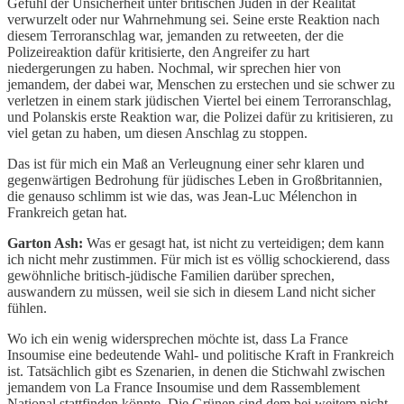
Gefühl der Unsicherheit unter britischen Juden in der Realität
verwurzelt oder nur Wahrnehmung sei. Seine erste Reaktion nach
diesem Terroranschlag war, jemanden zu retweeten, der die
Polizeireaktion dafür kritisierte, den Angreifer zu hart
niedergerungen zu haben. Nochmal, wir sprechen hier von
jemandem, der dabei war, Menschen zu erstechen und sie schwer zu
verletzen in einem stark jüdischen Viertel bei einem Terroranschlag,
und Polanskis erste Reaktion war, die Polizei dafür zu kritisieren, zu
viel getan zu haben, um diesen Anschlag zu stoppen.
Das ist für mich ein Maß an Verleugnung einer sehr klaren und
gegenwärtigen Bedrohung für jüdisches Leben in Großbritannien,
die genauso schlimm ist wie das, was Jean-Luc Mélenchon in
Frankreich getan hat.
Garton Ash:
Was er gesagt hat, ist nicht zu verteidigen; dem kann
ich nicht mehr zustimmen. Für mich ist es völlig schockierend, dass
gewöhnliche britisch-jüdische Familien darüber sprechen,
auswandern zu müssen, weil sie sich in diesem Land nicht sicher
fühlen.
Wo ich ein wenig widersprechen möchte ist, dass La France
Insoumise eine bedeutende Wahl- und politische Kraft in Frankreich
ist. Tatsächlich gibt es Szenarien, in denen die Stichwahl zwischen
jemandem von La France Insoumise und dem Rassemblement
National stattfinden könnte. Die Grünen sind dem bei weitem nicht