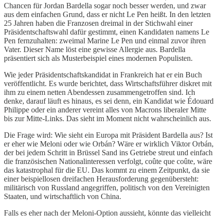
Chancen für Jordan Bardella sogar noch besser werden, und zwar
aus dem einfachen Grund, dass er nicht Le Pen heißt. In den letzten
25 Jahren haben die Franzosen dreimal in der Stichwahl einer
Präsidentschaftswahl dafür gestimmt, einen Kandidaten namens Le
Pen fernzuhalten: zweimal Marine Le Pen und einmal zuvor ihren
Vater. Dieser Name löst eine gewisse Allergie aus. Bardella
präsentiert sich als Musterbeispiel eines modernen Populisten.
Wie jeder Präsidentschaftskandidat in Frankreich hat er ein Buch
veröffentlicht. Es wurde berichtet, dass Wirtschaftsführer diskret mit
ihm zu einem netten Abendessen zusammengetroffen sind. Ich
denke, darauf läuft es hinaus, es sei denn, ein Kandidat wie Édouard
Philippe oder ein anderer vereint alles von Macrons liberaler Mitte
bis zur Mitte-Links. Das sieht im Moment nicht wahrscheinlich aus.
Die Frage wird: Wie sieht ein Europa mit Präsident Bardella aus? Ist
er eher wie Meloni oder wie Orbán? Wäre er wirklich Viktor Orbán,
der bei jedem Schritt in Brüssel Sand ins Getriebe streut und einfach
die französischen Nationalinteressen verfolgt, coûte que coûte, wäre
das katastrophal für die EU. Das kommt zu einem Zeitpunkt, da sie
einer beispiellosen dreifachen Herausforderung gegenübersteht:
militärisch von Russland angegriffen, politisch von den Vereinigten
Staaten, und wirtschaftlich von China.
Falls es eher nach der Meloni-Option aussieht, könnte das vielleicht