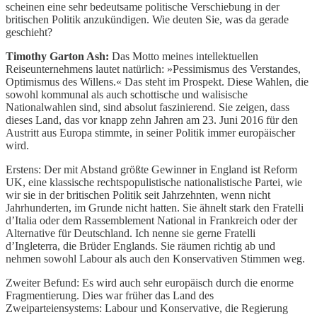
scheinen eine sehr bedeutsame politische Verschiebung in der
britischen Politik anzukündigen. Wie deuten Sie, was da gerade
geschieht?
Timothy Garton Ash:
Das Motto meines intellektuellen
Reiseunternehmens lautet natürlich: »Pessimismus des Verstandes,
Optimismus des Willens.« Das steht im Prospekt. Diese Wahlen, die
sowohl kommunal als auch schottische und walisische
Nationalwahlen sind, sind absolut faszinierend. Sie zeigen, dass
dieses Land, das vor knapp zehn Jahren am 23. Juni 2016 für den
Austritt aus Europa stimmte, in seiner Politik immer europäischer
wird.
Erstens: Der mit Abstand größte Gewinner in England ist Reform
UK, eine klassische rechtspopulistische nationalistische Partei, wie
wir sie in der britischen Politik seit Jahrzehnten, wenn nicht
Jahrhunderten, im Grunde nicht hatten. Sie ähnelt stark den Fratelli
d’Italia oder dem Rassemblement National in Frankreich oder der
Alternative für Deutschland. Ich nenne sie gerne Fratelli
d’Ingleterra, die Brüder Englands. Sie räumen richtig ab und
nehmen sowohl Labour als auch den Konservativen Stimmen weg.
Zweiter Befund: Es wird auch sehr europäisch durch die enorme
Fragmentierung. Dies war früher das Land des
Zweiparteiensystems: Labour und Konservative, die Regierung