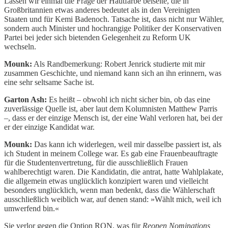
Lassen wir einmal die Frage der Hautfarbe beiseite, die in
Großbritannien etwas anderes bedeutet als in den Vereinigten
Staaten und für Kemi Badenoch. Tatsache ist, dass nicht nur Wähler,
sondern auch Minister und hochrangige Politiker der Konservativen
Partei bei jeder sich bietenden Gelegenheit zu Reform UK
wechseln.
Mounk:
Als Randbemerkung: Robert Jenrick studierte mit mir
zusammen Geschichte, und niemand kann sich an ihn erinnern, was
eine sehr seltsame Sache ist.
Garton Ash:
Es heißt – obwohl ich nicht sicher bin, ob das eine
zuverlässige Quelle ist, aber laut dem Kolumnisten Matthew Parris
–, dass er der einzige Mensch ist, der eine Wahl verloren hat, bei der
er der einzige Kandidat war.
Mounk:
Das kann ich widerlegen, weil mir dasselbe passiert ist, als
ich Student in meinem College war. Es gab eine Frauenbeauftragte
für die Studentenvertretung, für die ausschließlich Frauen
wahlberechtigt waren. Die Kandidatin, die antrat, hatte Wahlplakate,
die allgemein etwas unglücklich konzipiert waren und vielleicht
besonders unglücklich, wenn man bedenkt, dass die Wählerschaft
ausschließlich weiblich war, auf denen stand: »Wählt mich, weil ich
umwerfend bin.«
Sie verlor gegen die Option RON, was für
Reopen Nominations