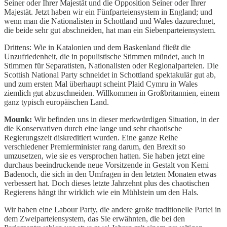
Seiner oder Ihrer Majestät und die Opposition Seiner oder Ihrer
Majestät. Jetzt haben wir ein Fünfparteiensystem in England; und
wenn man die Nationalisten in Schottland und Wales dazurechnet,
die beide sehr gut abschneiden, hat man ein Siebenparteiensystem.
Drittens: Wie in Katalonien und dem Baskenland fließt die
Unzufriedenheit, die in populistische Stimmen mündet, auch in
Stimmen für Separatisten, Nationalisten oder Regionalparteien. Die
Scottish National Party schneidet in Schottland spektakulär gut ab,
und zum ersten Mal überhaupt scheint Plaid Cymru in Wales
ziemlich gut abzuschneiden. Willkommen in Großbritannien, einem
ganz typisch europäischen Land.
Mounk:
Wir befinden uns in dieser merkwürdigen Situation, in der
die Konservativen durch eine lange und sehr chaotische
Regierungszeit diskreditiert wurden. Eine ganze Reihe
verschiedener Premierminister rang darum, den Brexit so
umzusetzen, wie sie es versprochen hatten. Sie haben jetzt eine
durchaus beeindruckende neue Vorsitzende in Gestalt von Kemi
Badenoch, die sich in den Umfragen in den letzten Monaten etwas
verbessert hat. Doch dieses letzte Jahrzehnt plus des chaotischen
Regierens hängt ihr wirklich wie ein Mühlstein um den Hals.
Wir haben eine Labour Party, die andere große traditionelle Partei in
dem Zweiparteiensystem, das Sie erwähnten, die bei den