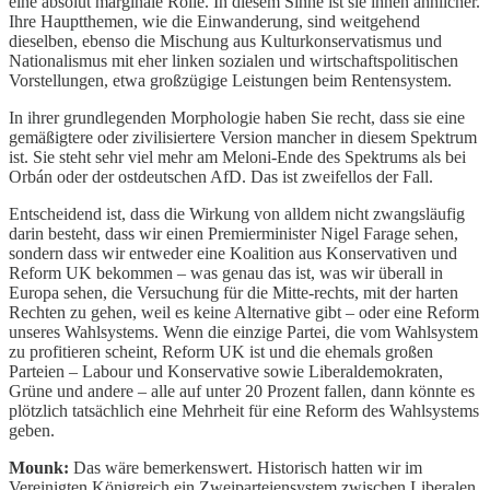
eine absolut marginale Rolle. In diesem Sinne ist sie ihnen ähnlicher.
Ihre Hauptthemen, wie die Einwanderung, sind weitgehend
dieselben, ebenso die Mischung aus Kulturkonservatismus und
Nationalismus mit eher linken sozialen und wirtschaftspolitischen
Vorstellungen, etwa großzügige Leistungen beim Rentensystem.
In ihrer grundlegenden Morphologie haben Sie recht, dass sie eine
gemäßigtere oder zivilisiertere Version mancher in diesem Spektrum
ist. Sie steht sehr viel mehr am Meloni-Ende des Spektrums als bei
Orbán oder der ostdeutschen AfD. Das ist zweifellos der Fall.
Entscheidend ist, dass die Wirkung von alldem nicht zwangsläufig
darin besteht, dass wir einen Premierminister Nigel Farage sehen,
sondern dass wir entweder eine Koalition aus Konservativen und
Reform UK bekommen – was genau das ist, was wir überall in
Europa sehen, die Versuchung für die Mitte-rechts, mit der harten
Rechten zu gehen, weil es keine Alternative gibt – oder eine Reform
unseres Wahlsystems. Wenn die einzige Partei, die vom Wahlsystem
zu profitieren scheint, Reform UK ist und die ehemals großen
Parteien – Labour und Konservative sowie Liberaldemokraten,
Grüne und andere – alle auf unter 20 Prozent fallen, dann könnte es
plötzlich tatsächlich eine Mehrheit für eine Reform des Wahlsystems
geben.
Mounk:
Das wäre bemerkenswert. Historisch hatten wir im
Vereinigten Königreich ein Zweiparteiensystem zwischen Liberalen