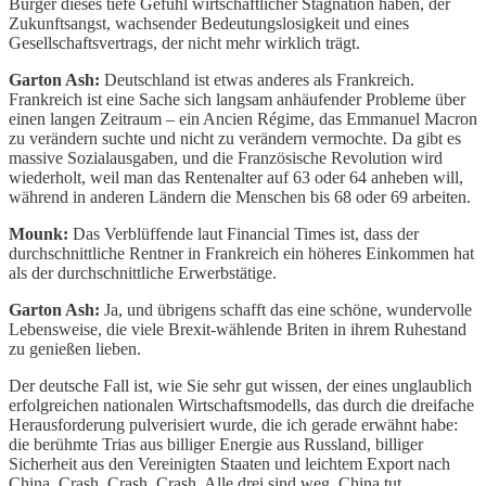
Bürger dieses tiefe Gefühl wirtschaftlicher Stagnation haben, der
Zukunftsangst, wachsender Bedeutungslosigkeit und eines
Gesellschaftsvertrags, der nicht mehr wirklich trägt.
Garton Ash:
Deutschland ist etwas anderes als Frankreich.
Frankreich ist eine Sache sich langsam anhäufender Probleme über
einen langen Zeitraum – ein Ancien Régime, das Emmanuel Macron
zu verändern suchte und nicht zu verändern vermochte. Da gibt es
massive Sozialausgaben, und die Französische Revolution wird
wiederholt, weil man das Rentenalter auf 63 oder 64 anheben will,
während in anderen Ländern die Menschen bis 68 oder 69 arbeiten.
Mounk:
Das Verblüffende laut Financial Times ist, dass der
durchschnittliche Rentner in Frankreich ein höheres Einkommen hat
als der durchschnittliche Erwerbstätige.
Garton Ash:
Ja, und übrigens schafft das eine schöne, wundervolle
Lebensweise, die viele Brexit-wählende Briten in ihrem Ruhestand
zu genießen lieben.
Der deutsche Fall ist, wie Sie sehr gut wissen, der eines unglaublich
erfolgreichen nationalen Wirtschaftsmodells, das durch die dreifache
Herausforderung pulverisiert wurde, die ich gerade erwähnt habe:
die berühmte Trias aus billiger Energie aus Russland, billiger
Sicherheit aus den Vereinigten Staaten und leichtem Export nach
China. Crash, Crash, Crash. Alle drei sind weg. China tut