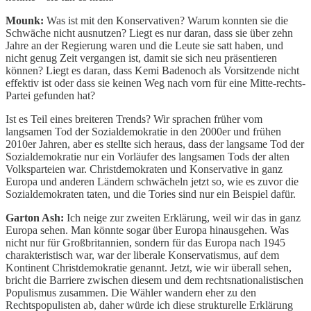
Mounk:
Was ist mit den Konservativen? Warum konnten sie die
Schwäche nicht ausnutzen? Liegt es nur daran, dass sie über zehn
Jahre an der Regierung waren und die Leute sie satt haben, und
nicht genug Zeit vergangen ist, damit sie sich neu präsentieren
können? Liegt es daran, dass Kemi Badenoch als Vorsitzende nicht
effektiv ist oder dass sie keinen Weg nach vorn für eine Mitte-rechts-
Partei gefunden hat?
Ist es Teil eines breiteren Trends? Wir sprachen früher vom
langsamen Tod der Sozialdemokratie in den 2000er und frühen
2010er Jahren, aber es stellte sich heraus, dass der langsame Tod der
Sozialdemokratie nur ein Vorläufer des langsamen Tods der alten
Volksparteien war. Christdemokraten und Konservative in ganz
Europa und anderen Ländern schwächeln jetzt so, wie es zuvor die
Sozialdemokraten taten, und die Tories sind nur ein Beispiel dafür.
Garton Ash:
Ich neige zur zweiten Erklärung, weil wir das in ganz
Europa sehen. Man könnte sogar über Europa hinausgehen. Was
nicht nur für Großbritannien, sondern für das Europa nach 1945
charakteristisch war, war der liberale Konservatismus, auf dem
Kontinent Christdemokratie genannt. Jetzt, wie wir überall sehen,
bricht die Barriere zwischen diesem und dem rechtsnationalistischen
Populismus zusammen. Die Wähler wandern eher zu den
Rechtspopulisten ab, daher würde ich diese strukturelle Erklärung