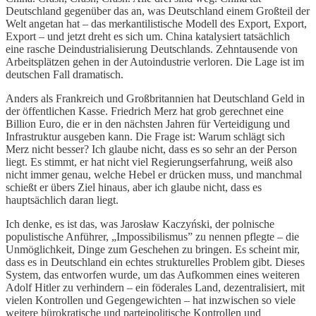
Deutschland gegenüber das an, was Deutschland einem Großteil der
Welt angetan hat – das merkantilistische Modell des Export, Export,
Export – und jetzt dreht es sich um. China katalysiert tatsächlich
eine rasche Deindustrialisierung Deutschlands. Zehntausende von
Arbeitsplätzen gehen in der Autoindustrie verloren. Die Lage ist im
deutschen Fall dramatisch.
Anders als Frankreich und Großbritannien hat Deutschland Geld in
der öffentlichen Kasse. Friedrich Merz hat grob gerechnet eine
Billion Euro, die er in den nächsten Jahren für Verteidigung und
Infrastruktur ausgeben kann. Die Frage ist: Warum schlägt sich
Merz nicht besser? Ich glaube nicht, dass es so sehr an der Person
liegt. Es stimmt, er hat nicht viel Regierungserfahrung, weiß also
nicht immer genau, welche Hebel er drücken muss, und manchmal
schießt er übers Ziel hinaus, aber ich glaube nicht, dass es
hauptsächlich daran liegt.
Ich denke, es ist das, was Jarosław Kaczyński, der polnische
populistische Anführer, „Impossibilismus” zu nennen pflegte – die
Unmöglichkeit, Dinge zum Geschehen zu bringen. Es scheint mir,
dass es in Deutschland ein echtes strukturelles Problem gibt. Dieses
System, das entworfen wurde, um das Aufkommen eines weiteren
Adolf Hitler zu verhindern – ein föderales Land, dezentralisiert, mit
vielen Kontrollen und Gegengewichten – hat inzwischen so viele
weitere bürokratische und parteipolitische Kontrollen und