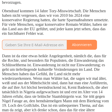
bevorzugen.
Obendrauf kommen 14 Jahre Tory-Misswirtschaft. Die Menschen
haben nicht vergessen, dass wir von 2010 bis 2024 eine
konservative Regierung hatten, die harte Sparmaßnahmen umsetzte.
Für viele Menschen, sogar konservative Remain-Wähler, haben sie
das Land aus der EU geführt, und jeder kann jetzt sehen, dass das
ein furchtbarer Fehler war.
Abonnieren
Dann ist da eine etwas heikle Angelegenheit, nämlich die, dass für
die Rechte, und besonders für Populisten, die Einwanderung das
Schlüsselthema ist. Einwanderung ist nicht nur Einwanderung; es
geht um tieferliegende kulturelle Veränderungen im Land. Die
Menschen haben das Gefühl, ihr Land nicht mehr
wiederzuerkennen. Wenn man Wähler hat, die sagen wir mal älter,
weiß und aus der Mittelschicht sind, dann hat man eine Anführerin,
die auf ihre Art höchst beeindruckend ist, Kemi Badenoch, die aber
tatsächlich in Nigeria aufgewachsen ist und erst im Alter von 14
Jahren erfuhr, dass sie britische Staatsbürgerin war. Sie tritt gegen
Nigel Farage an, den hemdsärmeligen Mann mit dem Bierkrug vom
19. Loch des Golfclubs. Das ist ein unbequemes Thema, auf das
man da zeigt, aber ich denke schon, dass das für eine ältere