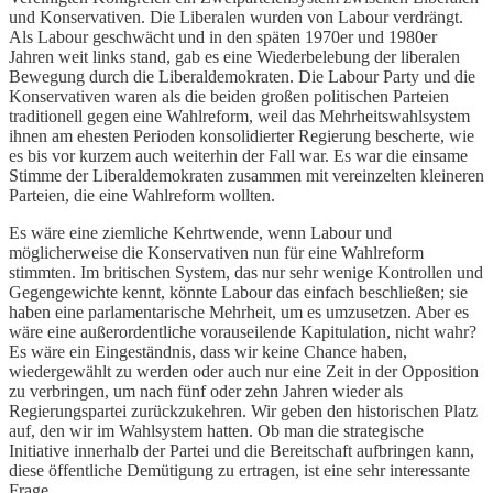
und Konservativen. Die Liberalen wurden von Labour verdrängt.
Als Labour geschwächt und in den späten 1970er und 1980er
Jahren weit links stand, gab es eine Wiederbelebung der liberalen
Bewegung durch die Liberaldemokraten. Die Labour Party und die
Konservativen waren als die beiden großen politischen Parteien
traditionell gegen eine Wahlreform, weil das Mehrheitswahlsystem
ihnen am ehesten Perioden konsolidierter Regierung bescherte, wie
es bis vor kurzem auch weiterhin der Fall war. Es war die einsame
Stimme der Liberaldemokraten zusammen mit vereinzelten kleineren
Parteien, die eine Wahlreform wollten.
Es wäre eine ziemliche Kehrtwende, wenn Labour und
möglicherweise die Konservativen nun für eine Wahlreform
stimmten. Im britischen System, das nur sehr wenige Kontrollen und
Gegengewichte kennt, könnte Labour das einfach beschließen; sie
haben eine parlamentarische Mehrheit, um es umzusetzen. Aber es
wäre eine außerordentliche vorauseilende Kapitulation, nicht wahr?
Es wäre ein Eingeständnis, dass wir keine Chance haben,
wiedergewählt zu werden oder auch nur eine Zeit in der Opposition
zu verbringen, um nach fünf oder zehn Jahren wieder als
Regierungspartei zurückzukehren. Wir geben den historischen Platz
auf, den wir im Wahlsystem hatten. Ob man die strategische
Initiative innerhalb der Partei und die Bereitschaft aufbringen kann,
diese öffentliche Demütigung zu ertragen, ist eine sehr interessante
Frage.