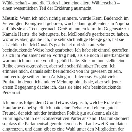
Wählerschaft – und die Tories haben eine ältere Wählerschaft –
einen wesentlichen Teil der Erklärung ausmacht.
Mounk:
Wenn ich mich richtig erinnere, wurde Kemi Badenoch im
Vereinigten Königreich geboren, wuchs dann größtenteils in Nigeria
auf, bis sie als Teenager nach Großbritannien kam. Im Gegensatz zu
Kamala Harris, die behauptete, bei McDonald’s gearbeitet zu haben,
wofür es aber, glaube ich, nie sehr stichhaltige Belege gab, hat sie
tatsächlich bei McDonald’s gearbeitet und sich auf sehr
beeindruckende Weise hochgearbeitet. Ich habe sie einmal getroffen,
als ich im Parlament einen Vortrag hielt, als sie noch Hinterbänklerin
war und ich noch nie von ihr gehört hatte. Sie kam und stellte eine
Reihe etwas aggressiver, aber sehr scharfsinniger Fragen. Ich
erinnere mich, damals sehr beeindruckt von ihr gewesen zu sein,
und verfolge seither ihren Aufstieg mit Interesse. Es gibt viele
Punkte, in denen ich anderer Meinung bin als sie, aber seit jener
ersten Begegnung dachte ich, dass sie eine sehr beeindruckende
Person ist.
Ich bin aus folgendem Grund etwas skeptisch, welche Rolle die
Hautfarbe dabei spielt. Ich hatte eine Debatte mit einem guten
Freund, der sich mit der britischen Politik gut auskennt, als die
Führungswahl in der Konservativen Partei anstand. Das funktioniert
so, dass die Parlamentsabgeordneten das Feld auf zwei Kandidaten
eingrenzen, und dann gibt es eine Wahl unter den Mitgliedern der