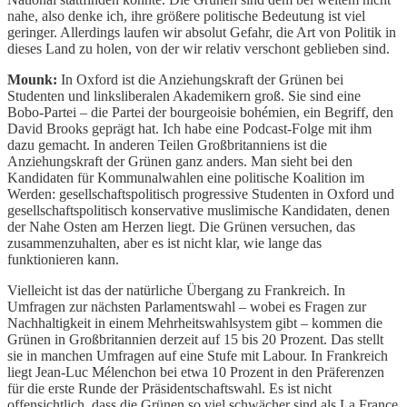
nahe, also denke ich, ihre größere politische Bedeutung ist viel
geringer. Allerdings laufen wir absolut Gefahr, die Art von Politik in
dieses Land zu holen, von der wir relativ verschont geblieben sind.
Mounk:
In Oxford ist die Anziehungskraft der Grünen bei
Studenten und linksliberalen Akademikern groß. Sie sind eine
Bobo-Partei – die Partei der bourgeoisie bohémien, ein Begriff, den
David Brooks geprägt hat. Ich habe eine Podcast-Folge mit ihm
dazu gemacht. In anderen Teilen Großbritanniens ist die
Anziehungskraft der Grünen ganz anders. Man sieht bei den
Kandidaten für Kommunalwahlen eine politische Koalition im
Werden: gesellschaftspolitisch progressive Studenten in Oxford und
gesellschaftspolitisch konservative muslimische Kandidaten, denen
der Nahe Osten am Herzen liegt. Die Grünen versuchen, das
zusammenzuhalten, aber es ist nicht klar, wie lange das
funktionieren kann.
Vielleicht ist das der natürliche Übergang zu Frankreich. In
Umfragen zur nächsten Parlamentswahl – wobei es Fragen zur
Nachhaltigkeit in einem Mehrheitswahlsystem gibt – kommen die
Grünen in Großbritannien derzeit auf 15 bis 20 Prozent. Das stellt
sie in manchen Umfragen auf eine Stufe mit Labour. In Frankreich
liegt Jean-Luc Mélenchon bei etwa 10 Prozent in den Präferenzen
für die erste Runde der Präsidentschaftswahl. Es ist nicht
offensichtlich, dass die Grünen so viel schwächer sind als La France