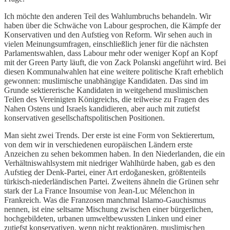
Ich möchte den anderen Teil des Wahlumbruchs behandeln. Wir
haben über die Schwäche von Labour gesprochen, die Kämpfe der
Konservativen und den Aufstieg von Reform. Wir sehen auch in
vielen Meinungsumfragen, einschließlich jener für die nächsten
Parlamentswahlen, dass Labour mehr oder weniger Kopf an Kopf
mit der Green Party läuft, die von Zack Polanski angeführt wird. Bei
diesen Kommunalwahlen hat eine weitere politische Kraft erheblich
gewonnen: muslimische unabhängige Kandidaten. Das sind im
Grunde sektiererische Kandidaten in weitgehend muslimischen
Teilen des Vereinigten Königreichs, die teilweise zu Fragen des
Nahen Ostens und Israels kandidieren, aber auch mit zutiefst
konservativen gesellschaftspolitischen Positionen.
Man sieht zwei Trends. Der erste ist eine Form von Sektierertum,
von dem wir in verschiedenen europäischen Ländern erste
Anzeichen zu sehen bekommen haben. In den Niederlanden, die ein
Verhältniswahlsystem mit niedriger Wahlhürde haben, gab es den
Aufstieg der Denk-Partei, einer Art erdoğanesken, größtenteils
türkisch-niederländischen Partei. Zweitens ähneln die Grünen sehr
stark der La France Insoumise von Jean-Luc Mélenchon in
Frankreich. Was die Franzosen manchmal Islamo-Gauchismus
nennen, ist eine seltsame Mischung zwischen einer bürgerlichen,
hochgebildeten, urbanen umweltbewussten Linken und einer
zutiefst konservativen, wenn nicht reaktionären, muslimischen