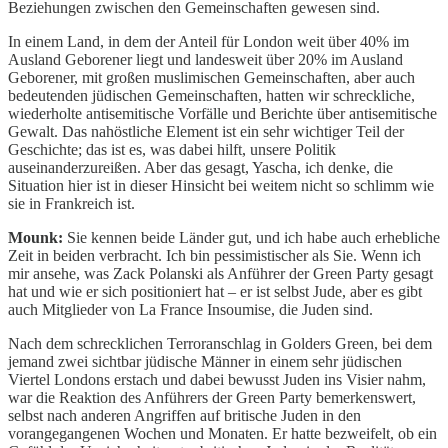
Beziehungen zwischen den Gemeinschaften gewesen sind.
In einem Land, in dem der Anteil für London weit über 40% im
Ausland Geborener liegt und landesweit über 20% im Ausland
Geborener, mit großen muslimischen Gemeinschaften, aber auch
bedeutenden jüdischen Gemeinschaften, hatten wir schreckliche,
wiederholte antisemitische Vorfälle und Berichte über antisemitische
Gewalt. Das nahöstliche Element ist ein sehr wichtiger Teil der
Geschichte; das ist es, was dabei hilft, unsere Politik
auseinanderzureißen. Aber das gesagt, Yascha, ich denke, die
Situation hier ist in dieser Hinsicht bei weitem nicht so schlimm wie
sie in Frankreich ist.
Mounk:
Sie kennen beide Länder gut, und ich habe auch erhebliche
Zeit in beiden verbracht. Ich bin pessimistischer als Sie. Wenn ich
mir ansehe, was Zack Polanski als Anführer der Green Party gesagt
hat und wie er sich positioniert hat – er ist selbst Jude, aber es gibt
auch Mitglieder von La France Insoumise, die Juden sind.
Nach dem schrecklichen Terroranschlag in Golders Green, bei dem
jemand zwei sichtbar jüdische Männer in einem sehr jüdischen
Viertel Londons erstach und dabei bewusst Juden ins Visier nahm,
war die Reaktion des Anführers der Green Party bemerkenswert,
selbst nach anderen Angriffen auf britische Juden in den
vorangegangenen Wochen und Monaten. Er hatte bezweifelt, ob ein