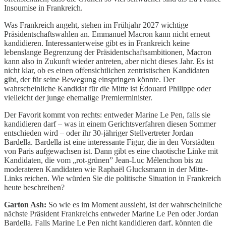
Insoumise in Frankreich.
Was Frankreich angeht, stehen im Frühjahr 2027 wichtige
Präsidentschaftswahlen an. Emmanuel Macron kann nicht erneut
kandidieren. Interessanterweise gibt es in Frankreich keine
lebenslange Begrenzung der Präsidentschaftsambitionen, Macron
kann also in Zukunft wieder antreten, aber nicht dieses Jahr. Es ist
nicht klar, ob es einen offensichtlichen zentristischen Kandidaten
gibt, der für seine Bewegung einspringen könnte. Der
wahrscheinliche Kandidat für die Mitte ist Édouard Philippe oder
vielleicht der junge ehemalige Premierminister.
Der Favorit kommt von rechts: entweder Marine Le Pen, falls sie
kandidieren darf – was in einem Gerichtsverfahren diesen Sommer
entschieden wird – oder ihr 30-jähriger Stellvertreter Jordan
Bardella. Bardella ist eine interessante Figur, die in den Vorstädten
von Paris aufgewachsen ist. Dann gibt es eine chaotische Linke mit
Kandidaten, die vom „rot-grünen” Jean-Luc Mélenchon bis zu
moderateren Kandidaten wie Raphaël Glucksmann in der Mitte-
Links reichen. Wie würden Sie die politische Situation in Frankreich
heute beschreiben?
Garton Ash:
So wie es im Moment aussieht, ist der wahrscheinliche
nächste Präsident Frankreichs entweder Marine Le Pen oder Jordan
Bardella. Falls Marine Le Pen nicht kandidieren darf, könnten die