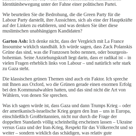
Identitätsbewegung unter der Fahne einer politischen Partei.
Wie beurteilen Sie die Bedrohung, die die Green Party für die
Labour Party darstellt, ihre Aussichten, sich als eine der Hauptkräfte
auf der Linken zu etablieren, und was denken Sie über diese
muslimischen unabhängigen Kandidaten?
Garton Ash:
Ich denke nicht, dass der Vergleich mit La France
Insoumise wirklich standhält. Ich würde sagen, dass Zack Polanskis
Grüne das sind, was die Franzosen bobo nennen, oder bourgeois-
bohemian. Seine Anziehungskraft liegt darin, dass er radikal ist – in
vielen Fragen erheblich links von Labour – und natürlich sehr stark
zu Gaza steht.
Die klassischen grünen Themen sind auch ein Faktor. Ich spreche
mit Ihnen aus Oxford, wo die Grünen gerade einen enormen Erfolg
bei den Kommunalwahlen hatten, und das sind nicht die Art von
Wählern, von denen Sie sprechen.
Was ich sagen würde ist, dass Gaza und dann Trumps Krieg – oder
der amerikanisch-israelische Krieg gegen den Iran – uns in Europa,
einschließlich Großbritannien, nicht nur durch die Frage der
doppelten Standards völlig scheinheilig erscheinen lassen – Ukraine
versus Gaza und der Iran-Krieg, Respekt für das Völkerrecht und so
weiter – sondern wirklich das schädigen, was relativ gute