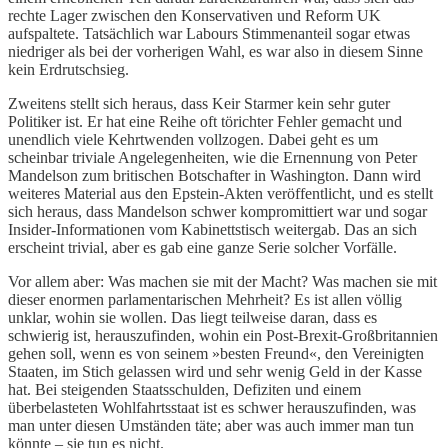
rechte Lager zwischen den Konservativen und Reform UK
aufspaltete. Tatsächlich war Labours Stimmenanteil sogar etwas
niedriger als bei der vorherigen Wahl, es war also in diesem Sinne
kein Erdrutschsieg.
Zweitens stellt sich heraus, dass Keir Starmer kein sehr guter
Politiker ist. Er hat eine Reihe oft törichter Fehler gemacht und
unendlich viele Kehrtwenden vollzogen. Dabei geht es um
scheinbar triviale Angelegenheiten, wie die Ernennung von Peter
Mandelson zum britischen Botschafter in Washington. Dann wird
weiteres Material aus den Epstein-Akten veröffentlicht, und es stellt
sich heraus, dass Mandelson schwer kompromittiert war und sogar
Insider-Informationen vom Kabinettstisch weitergab. Das an sich
erscheint trivial, aber es gab eine ganze Serie solcher Vorfälle.
Vor allem aber: Was machen sie mit der Macht? Was machen sie mit
dieser enormen parlamentarischen Mehrheit? Es ist allen völlig
unklar, wohin sie wollen. Das liegt teilweise daran, dass es
schwierig ist, herauszufinden, wohin ein Post-Brexit-Großbritannien
gehen soll, wenn es von seinem »besten Freund«, den Vereinigten
Staaten, im Stich gelassen wird und sehr wenig Geld in der Kasse
hat. Bei steigenden Staatsschulden, Defiziten und einem
überbelasteten Wohlfahrtsstaat ist es schwer herauszufinden, was
man unter diesen Umständen täte; aber was auch immer man tun
könnte – sie tun es nicht.