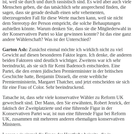
ist, weil sie durch und durch rassistisch sind. Es wird aber auch viele
Menschen geben, die das tatsächlich sehr ansprechend finden, die
sagen, dass sie gerade deshalb einen sehr vehementen,
überzeugenden Fall für diese Werte machen kann, weil sie nicht
dem Stereotyp der Person entspricht, die solche Behauptungen
aufstellen könnte. Warum denken Sie, dass sie die Mitgliederwahl in
der Konservativen Partei so klar gewinnen konnte? Ist das eine ganz
andere Wählerschaft? Was ist der Unterschied?
Garton Ash:
Zunächst einmal möchte ich wirklich nicht zu viel
Gewicht auf diesen besonderen Faktor legen. Ich denke, die anderen
beiden Faktoren sind deutlich wichtiger. Zweitens war ich sehr
beeindruckt, als sie sich für Kemi Badenoch entschieden. Eine
Partei, die den ersten jüdischen Premierminister in der britischen
Geschichte hatte, Benjamin Disraeli, die erste weibliche
Premierministerin, Margaret Thatcher, und jetzt entscheiden sie sich
für eine Frau of Color. Sehr beeindruckend.
Tatsache ist, dass sehr viele konservative Wähler zu Reform UK
gewechselt sind. Der Mann, den Sie erwähnten, Robert Jenrick, der
faktisch der Zweitplatzierte und eine führende Figur in der
Konservativen Partei war, ist nun eine führende Figur bei Reform
UK, zusammen mit mehreren anderen ehemaligen konservativen
Ministern.