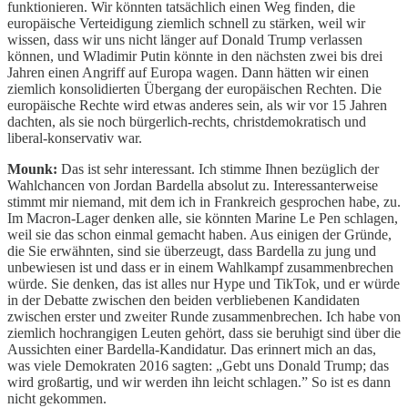
funktionieren. Wir könnten tatsächlich einen Weg finden, die
europäische Verteidigung ziemlich schnell zu stärken, weil wir
wissen, dass wir uns nicht länger auf Donald Trump verlassen
können, und Wladimir Putin könnte in den nächsten zwei bis drei
Jahren einen Angriff auf Europa wagen. Dann hätten wir einen
ziemlich konsolidierten Übergang der europäischen Rechten. Die
europäische Rechte wird etwas anderes sein, als wir vor 15 Jahren
dachten, als sie noch bürgerlich-rechts, christdemokratisch und
liberal-konservativ war.
Mounk:
Das ist sehr interessant. Ich stimme Ihnen bezüglich der
Wahlchancen von Jordan Bardella absolut zu. Interessanterweise
stimmt mir niemand, mit dem ich in Frankreich gesprochen habe, zu.
Im Macron-Lager denken alle, sie könnten Marine Le Pen schlagen,
weil sie das schon einmal gemacht haben. Aus einigen der Gründe,
die Sie erwähnten, sind sie überzeugt, dass Bardella zu jung und
unbewiesen ist und dass er in einem Wahlkampf zusammenbrechen
würde. Sie denken, das ist alles nur Hype und TikTok, und er würde
in der Debatte zwischen den beiden verbliebenen Kandidaten
zwischen erster und zweiter Runde zusammenbrechen. Ich habe von
ziemlich hochrangigen Leuten gehört, dass sie beruhigt sind über die
Aussichten einer Bardella-Kandidatur. Das erinnert mich an das,
was viele Demokraten 2016 sagten: „Gebt uns Donald Trump; das
wird großartig, und wir werden ihn leicht schlagen.” So ist es dann
nicht gekommen.