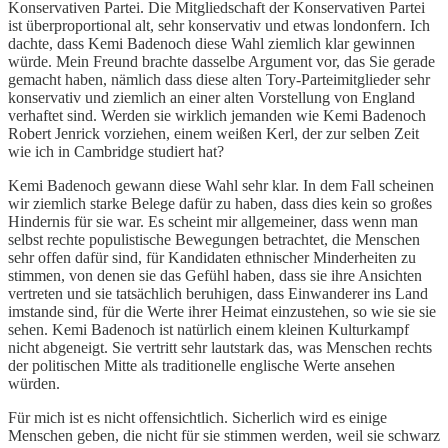
Konservativen Partei. Die Mitgliedschaft der Konservativen Partei
ist überproportional alt, sehr konservativ und etwas londonfern. Ich
dachte, dass Kemi Badenoch diese Wahl ziemlich klar gewinnen
würde. Mein Freund brachte dasselbe Argument vor, das Sie gerade
gemacht haben, nämlich dass diese alten Tory-Parteimitglieder sehr
konservativ und ziemlich an einer alten Vorstellung von England
verhaftet sind. Werden sie wirklich jemanden wie Kemi Badenoch
Robert Jenrick vorziehen, einem weißen Kerl, der zur selben Zeit
wie ich in Cambridge studiert hat?
Kemi Badenoch gewann diese Wahl sehr klar. In dem Fall scheinen
wir ziemlich starke Belege dafür zu haben, dass dies kein so großes
Hindernis für sie war. Es scheint mir allgemeiner, dass wenn man
selbst rechte populistische Bewegungen betrachtet, die Menschen
sehr offen dafür sind, für Kandidaten ethnischer Minderheiten zu
stimmen, von denen sie das Gefühl haben, dass sie ihre Ansichten
vertreten und sie tatsächlich beruhigen, dass Einwanderer ins Land
imstande sind, für die Werte ihrer Heimat einzustehen, so wie sie sie
sehen. Kemi Badenoch ist natürlich einem kleinen Kulturkampf
nicht abgeneigt. Sie vertritt sehr lautstark das, was Menschen rechts
der politischen Mitte als traditionelle englische Werte ansehen
würden.
Für mich ist es nicht offensichtlich. Sicherlich wird es einige
Menschen geben, die nicht für sie stimmen werden, weil sie schwarz