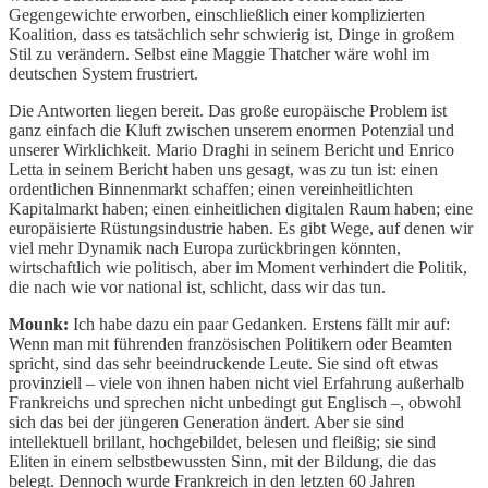
Gegengewichte erworben, einschließlich einer komplizierten
Koalition, dass es tatsächlich sehr schwierig ist, Dinge in großem
Stil zu verändern. Selbst eine Maggie Thatcher wäre wohl im
deutschen System frustriert.
Die Antworten liegen bereit. Das große europäische Problem ist
ganz einfach die Kluft zwischen unserem enormen Potenzial und
unserer Wirklichkeit. Mario Draghi in seinem Bericht und Enrico
Letta in seinem Bericht haben uns gesagt, was zu tun ist: einen
ordentlichen Binnenmarkt schaffen; einen vereinheitlichten
Kapitalmarkt haben; einen einheitlichen digitalen Raum haben; eine
europäisierte Rüstungsindustrie haben. Es gibt Wege, auf denen wir
viel mehr Dynamik nach Europa zurückbringen könnten,
wirtschaftlich wie politisch, aber im Moment verhindert die Politik,
die nach wie vor national ist, schlicht, dass wir das tun.
Mounk:
Ich habe dazu ein paar Gedanken. Erstens fällt mir auf:
Wenn man mit führenden französischen Politikern oder Beamten
spricht, sind das sehr beeindruckende Leute. Sie sind oft etwas
provinziell – viele von ihnen haben nicht viel Erfahrung außerhalb
Frankreichs und sprechen nicht unbedingt gut Englisch –, obwohl
sich das bei der jüngeren Generation ändert. Aber sie sind
intellektuell brillant, hochgebildet, belesen und fleißig; sie sind
Eliten in einem selbstbewussten Sinn, mit der Bildung, die das
belegt. Dennoch wurde Frankreich in den letzten 60 Jahren