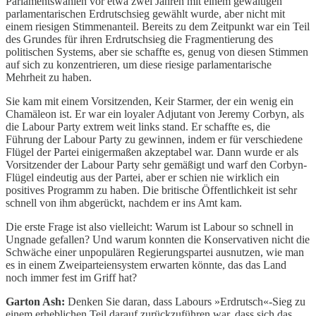
Parlamentswahlen vor etwa zwei Jahren mit einem gewaltigen
parlamentarischen Erdrutschsieg gewählt wurde, aber nicht mit
einem riesigen Stimmenanteil. Bereits zu dem Zeitpunkt war ein Teil
des Grundes für ihren Erdrutschsieg die Fragmentierung des
politischen Systems, aber sie schaffte es, genug von diesen Stimmen
auf sich zu konzentrieren, um diese riesige parlamentarische
Mehrheit zu haben.
Sie kam mit einem Vorsitzenden, Keir Starmer, der ein wenig ein
Chamäleon ist. Er war ein loyaler Adjutant von Jeremy Corbyn, als
die Labour Party extrem weit links stand. Er schaffte es, die
Führung der Labour Party zu gewinnen, indem er für verschiedene
Flügel der Partei einigermaßen akzeptabel war. Dann wurde er als
Vorsitzender der Labour Party sehr gemäßigt und warf den Corbyn-
Flügel eindeutig aus der Partei, aber er schien nie wirklich ein
positives Programm zu haben. Die britische Öffentlichkeit ist sehr
schnell von ihm abgerückt, nachdem er ins Amt kam.
Die erste Frage ist also vielleicht: Warum ist Labour so schnell in
Ungnade gefallen? Und warum konnten die Konservativen nicht die
Schwäche einer unpopulären Regierungspartei ausnutzen, wie man
es in einem Zweiparteiensystem erwarten könnte, das das Land
noch immer fest im Griff hat?
Garton Ash:
Denken Sie daran, dass Labours »Erdrutsch«-Sieg zu
einem erheblichen Teil darauf zurückzuführen war, dass sich das