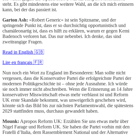
steht. Es gibt mindestens eine weitere Wahl, an die ich mich erinnern
kann, bei der das passiert ist.
Garton Ash:
»Robert Generic« ist sein Spitzname, und der
springende Punkt ist, dass er so durchsichtig opportunistisch und
chamäleonartig ist, dass es hilft zu erklären, warum er gegen Kemi
Badenoch verloren hat. Das nur nebenbei. Ich denke, das sind
zweitrangige Fragen.
Read in English 🇬🇧
Lire en français 🇫🇷
Nun noch ein Wort zu England im Besonderen: Man sollte nicht
vergessen, dass die Konservative Partei die erfolgreichste Partei der
modernen Politikgeschichte ist – ohne jede Ausnahme. Ich würde
sie noch immer nicht abschreiben. Wenn die Erinnerung an 14 Jahre
konservativer Misswirtschaft etwas mehr verblasst ist und Reform
UK erste Skandale bekommt, was unweigerlich geschehen wird,
könnte sich das Bild bis zur nächsten Parlamentswahl, die spätestens
2029 stattfinden muss, durchaus gewandelt haben.
Mounk:
Apropos Reform UK: Erzählen Sie uns etwas mehr über
Nigel Farage und Reform UK. Sie haben die Partei vorhin mit den
Fratelli d’Italia, dem Rassemblement National und der Alternative