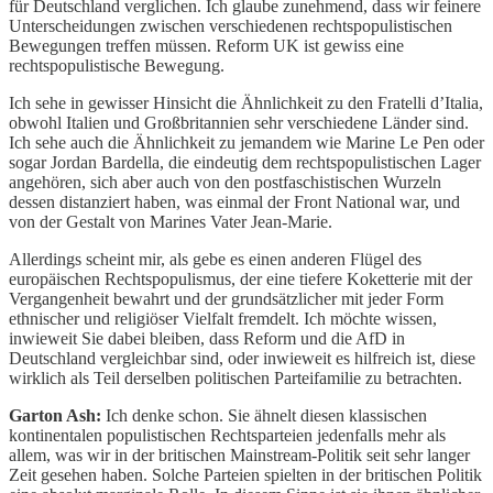
für Deutschland verglichen. Ich glaube zunehmend, dass wir feinere
Unterscheidungen zwischen verschiedenen rechtspopulistischen
Bewegungen treffen müssen. Reform UK ist gewiss eine
rechtspopulistische Bewegung.
Ich sehe in gewisser Hinsicht die Ähnlichkeit zu den Fratelli d’Italia,
obwohl Italien und Großbritannien sehr verschiedene Länder sind.
Ich sehe auch die Ähnlichkeit zu jemandem wie Marine Le Pen oder
sogar Jordan Bardella, die eindeutig dem rechtspopulistischen Lager
angehören, sich aber auch von den postfaschistischen Wurzeln
dessen distanziert haben, was einmal der Front National war, und
von der Gestalt von Marines Vater Jean-Marie.
Allerdings scheint mir, als gebe es einen anderen Flügel des
europäischen Rechtspopulismus, der eine tiefere Koketterie mit der
Vergangenheit bewahrt und der grundsätzlicher mit jeder Form
ethnischer und religiöser Vielfalt fremdelt. Ich möchte wissen,
inwieweit Sie dabei bleiben, dass Reform und die AfD in
Deutschland vergleichbar sind, oder inwieweit es hilfreich ist, diese
wirklich als Teil derselben politischen Parteifamilie zu betrachten.
Garton Ash:
Ich denke schon. Sie ähnelt diesen klassischen
kontinentalen populistischen Rechtsparteien jedenfalls mehr als
allem, was wir in der britischen Mainstream-Politik seit sehr langer
Zeit gesehen haben. Solche Parteien spielten in der britischen Politik