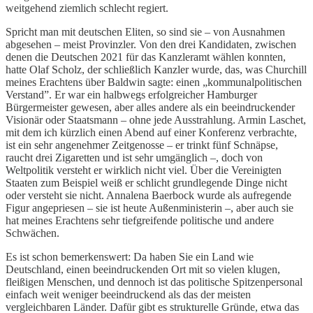
weitgehend ziemlich schlecht regiert.
Spricht man mit deutschen Eliten, so sind sie – von Ausnahmen
abgesehen – meist Provinzler. Von den drei Kandidaten, zwischen
denen die Deutschen 2021 für das Kanzleramt wählen konnten,
hatte Olaf Scholz, der schließlich Kanzler wurde, das, was Churchill
meines Erachtens über Baldwin sagte: einen „kommunalpolitischen
Verstand”. Er war ein halbwegs erfolgreicher Hamburger
Bürgermeister gewesen, aber alles andere als ein beeindruckender
Visionär oder Staatsmann – ohne jede Ausstrahlung. Armin Laschet,
mit dem ich kürzlich einen Abend auf einer Konferenz verbrachte,
ist ein sehr angenehmer Zeitgenosse – er trinkt fünf Schnäpse,
raucht drei Zigaretten und ist sehr umgänglich –, doch von
Weltpolitik versteht er wirklich nicht viel. Über die Vereinigten
Staaten zum Beispiel weiß er schlicht grundlegende Dinge nicht
oder versteht sie nicht. Annalena Baerbock wurde als aufregende
Figur angepriesen – sie ist heute Außenministerin –, aber auch sie
hat meines Erachtens sehr tiefgreifende politische und andere
Schwächen.
Es ist schon bemerkenswert: Da haben Sie ein Land wie
Deutschland, einen beeindruckenden Ort mit so vielen klugen,
fleißigen Menschen, und dennoch ist das politische Spitzenpersonal
einfach weit weniger beeindruckend als das der meisten
vergleichbaren Länder. Dafür gibt es strukturelle Gründe, etwa das