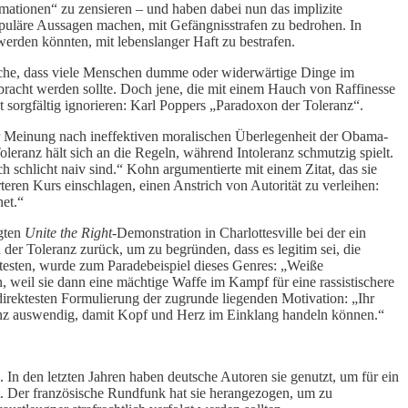
ationen“ zu zensieren – und haben dabei nun das implizite
puläre Aussagen machen, mit Gefängnisstrafen zu bedrohen. In
werden könnten, mit lebenslanger Haft zu bestrafen.
atsache, dass viele Menschen dumme oder widerwärtige Dinge im
bracht werden sollte. Doch jene, die mit einem Hauch von Raffinesse
 sorgfältig ignorieren: Karl Poppers „Paradoxon der Toleranz“.
er Meinung nach ineffektiven moralischen Überlegenheit der Obama-
Toleranz hält sich an die Regeln, während Intoleranz schmutzig spielt.
ch schlicht naiv sind.“ Kohn argumentierte mit einem Zitat, das sie
en Kurs einschlagen, einen Anstrich von Autorität zu verleihen:
net.“
igten
Unite the Right
-Demonstration in Charlottesville bei der ein
er Toleranz zurück, um zu begründen, dass es legitim sei, die
rotesten, wurde zum Paradebeispiel dieses Genres: „Weiße
n, weil sie dann eine mächtige Waffe im Kampf für eine rassistischere
direktesten Formulierung der zugrunde liegenden Motivation: „Ihr
ranz auswendig, damit Kopf und Herz im Einklang handeln können.“
 In den letzten Jahren haben deutsche Autoren sie genutzt, um für ein
egt. Der französische Rundfunk hat sie herangezogen, um zu