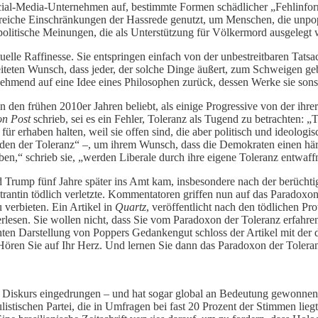
ial-Media-Unternehmen auf, bestimmte Formen schädlicher „Fehlinform
reiche Einschränkungen der Hassrede genutzt, um Menschen, die unpo
politische Meinungen, die als Unterstützung für Völkermord ausgelegt 
ktuelle Raffinesse. Sie entspringen einfach von der unbestreitbaren T
eiteten Wunsch, dass jeder, der solche Dinge äußert, zum Schweigen ge
ehmend auf eine Idee eines Philosophen zurück, dessen Werke sie sonst
den frühen 2010er Jahren beliebt, als einige Progressive von der ihr
on Post
schrieb, sei es ein Fehler, Toleranz als Tugend zu betrachten: „
ür erhaben halten, weil sie offen sind, die aber politisch und ideologis
 der Toleranz“ –, um ihrem Wunsch, dass die Demokraten einen härter
ben,“ schrieb sie, „werden Liberale durch ihre eigene Toleranz entwaff
Trump fünf Jahre später ins Amt kam, insbesondere nach der berücht
tin tödlich verletzte. Kommentatoren griffen nun auf das Paradoxon d
verbieten. Ein Artikel in
Quartz
, veröffentlicht nach den tödlichen P
terlesen. Sie wollen nicht, dass Sie vom Paradoxon der Toleranz erfahre
chten Darstellung von Poppers Gedankengut schloss der Artikel mit der 
 Hören Sie auf Ihr Herz. Und lernen Sie dann das Paradoxon der Tole
hen Diskurs eingedrungen – und hat sogar global an Bedeutung gewonnen.
ulistischen Partei, die in Umfragen bei fast 20 Prozent der Stimmen li