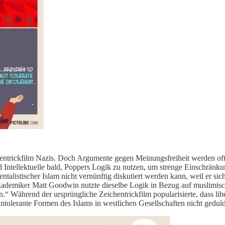
chentrickfilm Nazis. Doch Argumente gegen Meinungsfreiheit werden o
 Intellektuelle bald, Poppers Logik zu nutzen, um strenge Einschränku
talistischer Islam nicht vernünftig diskutiert werden kann, weil er sic
Akademiker Matt Goodwin nutzte dieselbe Logik in Bezug auf muslimisc
.“ Während der ursprüngliche Zeichentrickfilm popularisierte, dass libe
tolerante Formen des Islams in westlichen Gesellschaften nicht geduld