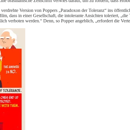
ne brasilianische Zeitschrift verwies darauf, um zu fordern, dass Holoc
d verdrehte Version von Poppers „Paradoxon der Toleranz“ ins öffentli
lm, dass in einer Gesellschaft, die intolerante Ansichten toleriert, „di
ch verboten werden.“ Denn, so Popper angeblich, „erfordert die Verteid