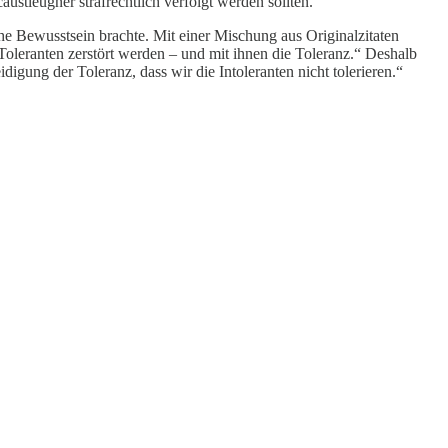
austleugner strafrechtlich verfolgt werden sollten.
che Bewusstsein brachte. Mit einer Mischung aus Originalzitaten
e Toleranten zerstört werden – und mit ihnen die Toleranz.“ Deshalb
igung der Toleranz, dass wir die Intoleranten nicht tolerieren.“