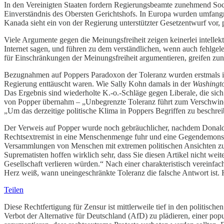
In den Vereinigten Staaten fordern Regierungsbeamte zunehmend Soc
Einverständnis des Obersten Gerichtshofs. In Europa wurden umfang
Kanada sieht ein von der Regierung unterstützter Gesetzentwurf vor, 
Viele Argumente gegen die Meinungsfreiheit zeigen keinerlei intelle
Internet sagen, und führen zu dem verständlichen, wenn auch fehlgel
für Einschränkungen der Meinungsfreiheit argumentieren, greifen zun
Bezugnahmen auf Poppers Paradoxon der Toleranz wurden erstmals in 
Regierung enttäuscht waren. Wie Sally Kohn damals in der
Washingt
Das Ergebnis sind wiederholte K.-o.-Schläge gegen Liberale, die sich f
von Popper übernahm – „Unbegrenzte Toleranz führt zum Verschwinden
„Um das derzeitige politische Klima in Poppers Begriffen zu beschrei
Der Verweis auf Popper wurde noch gebräuchlicher, nachdem Donald 
Rechtsextremist in eine Menschenmenge fuhr und eine Gegendemonstran
Versammlungen von Menschen mit extremen politischen Ansichten zu 
Suprematisten hoffen wirklich sehr, dass Sie diesen Artikel nicht wei
Gesellschaft verlieren würden.“ Nach einer charakteristisch vereinfa
Herz weiß, wann uneingeschränkte Toleranz die falsche Antwort ist.
Teilen
Diese Rechtfertigung für Zensur ist mittlerweile tief in den politisc
Verbot der Alternative für Deutschland (AfD) zu plädieren, einer pop