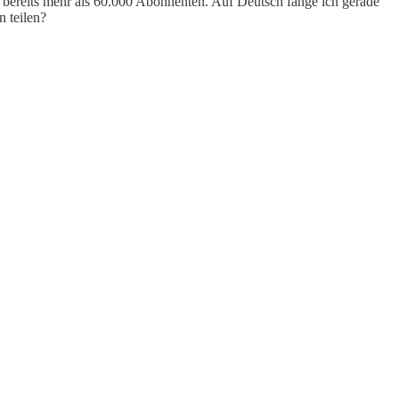
 bereits mehr als 60.000 Abonnenten. Auf Deutsch fange ich gerade
 teilen?