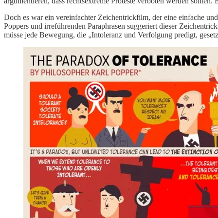
argumentieren, dass rechtsextreme Proteste verboten werden sollten. Ei
Doch es war ein vereinfachter Zeichentrickfilm, der eine einfache un
Poppers und irreführenden Paraphrasen suggeriert dieser Zeichentrickfi
müsse jede Bewegung, die „Intoleranz und Verfolgung predigt, gesetzli