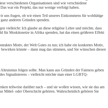
diese verschiedenen Organisationen sind wie verschiedene
 Das war ein Projekt, das nur wenige verfolgt haben.
 wir uns fragen, ob wir einen Teil unseres Einkommens für wohltätige
us ganz anderen Gründen spenden.
en vielleicht: Ich glaube an diese religiöse Lehre und möchte, dass
d für Moskitonetze in Afrika spenden, hat das einen größeren Effekt
straktes Motiv, der Welt Gutes zu tun; ich habe ein konkretes Motiv,
bewirken könnte – dann mag das stimmen, und Sie wünschen diesen
n Altruismus folgen sollte. Man kann aus Gründen der Fairness geben
des Signalisierens – vielleicht möchte man einer LGBTQ-
nken teilweise darüber nach – und sie wollen wissen, wie sie das am
 zur Mittel- oder Oberschicht gehören. Wahrscheinlich gehören Sie