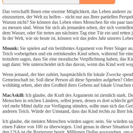
Das verschafft Ihnen eine enorme Möglichkeit, das Leben anderer zu v
einzusetzen, der Welt zu helfen – nicht nur aus Ihrer partiellen Per
Warum nicht? Sie können das Leben eines Menschen für ein paar tause
zu messen sind. Wenn Sie sich als jemanden sehen, der sich vorstellen
dem Wasser, oder Sie treten am nächsten Tag eine Tür ein und rett
In der Welt, wie sie heute ist, können wir das jedes Jahr unseres Leben
Mounk:
Sie spielen auf ein berühmtes Argument von Peter Singer an,
Teich vorbeigehen und ein ertrinkendes Kind sehen, während Sie eine
trotzdem sagen, dass Sie eine moralische Verpflichtung haben, das K
sagt dann: Wie unterscheidet sich das davon, wenn das Kind weit weg i
Wenn jemand, der hier zuhört, hauptsächlich für lokale Zwecke spendet 
Gemeinschaft ist: Soll diese Person all diese Spenden aufgeben? Oder
wohltätig sehen, aber den Großteil ihres Gebens auf lokale Ursachen 
MacAskill:
Ich glaube, die Kraft des Arguments ist ziemlich stark.
Menschen in reichen Ländern, selbst jenen, denen es dort schlecht g
viel mehr Mittel dafür zur Verfügung stünden, sollte man sich das Ged
anderen Teich. Würde der Umstand, dass das Kind rechts zu Ihrer loka
Ich glaube, die meisten Menschen würden sagen: nein. Sie würden sag
einen Faktor von 100 zu überwiegen. Und genau in dieser Situation b
den USA ist die Regierung bereit, Millionen Dollar auszugeben, um 