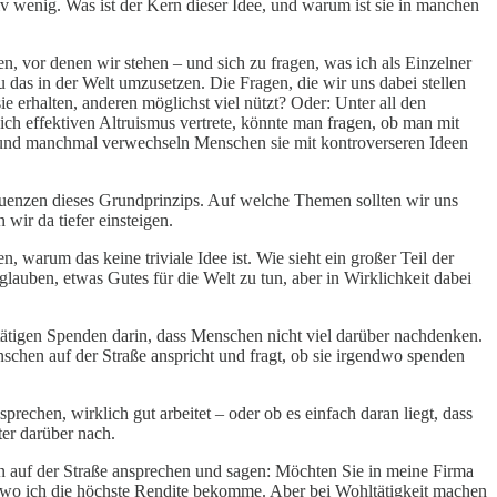
iv wenig. Was ist der Kern dieser Idee, und warum ist sie in manchen
n, vor denen wir stehen – und sich zu fragen, was ich als Einzelner
das in der Welt umzusetzen. Die Fragen, die wir uns dabei stellen
ie erhalten, anderen möglichst viel nützt? Oder: Unter all den
ch effektiven Altruismus vertrete, könnte man fragen, ob man mit
tig, und manchmal verwechseln Menschen sie mit kontroverseren Ideen
equenzen dieses Grundprinzips. Auf welche Themen sollten wir uns
wir da tiefer einsteigen.
warum das keine triviale Idee ist. Wie sieht ein großer Teil der
glauben, etwas Gutes für die Welt zu tun, aber in Wirklichkeit dabei
tätigen Spenden darin, dass Menschen nicht viel darüber nachdenken.
schen auf der Straße anspricht und fragt, ob sie irgendwo spenden
rechen, wirklich gut arbeitet – oder ob es einfach daran liegt, dass
ter darüber nach.
n auf der Straße ansprechen und sagen: Möchten Sie in meine Firma
ir, wo ich die höchste Rendite bekomme. Aber bei Wohltätigkeit machen