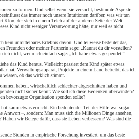
uitionen zu formen. Und selbst wenn sie versucht, bestimmte Aspekte
eeinflusst das immer noch unsere Intuitionen darüber, was wir tun
Art Klon, der sich in einem Teich auf der anderen Seite der Welt
ieses Kind nicht weniger Verantwortung hätte, nur weil es nicht
ch kein unmittelbares Erlebnis davon. Und teilweise bedeutet das,
nen Freunden oder meiner Partnerin sage: „Kannst du dir vorstellen?
n ich nicht, wenn ich einfach sage: „Ich habe etwas gespendet.“
iehe das Kind heraus. Vielleicht passiert dem Kind später etwas
ar hat, Verwaltungsapparat, Projekte in einem Land betreibt, das ich
u wissen, ob das wirklich stimmt.
ekommen haben, wirtschaftlich schlechter abgeschnitten haben und
 Spenden nicht sicher kennt: Wie soll ich diese Bedenken überwinden?
nen bevorzugte Organisation spenden sollte?
d hat kaum etwas erreicht. Ein bedeutender Teil der Hilfe war sogar
ueme Antwort –, sondern: Man muss sich die Millionen Dinge ansehen,
us? Haben wir Belege dafür, dass sie Leben verbessern? Was sind die
sende Stunden in empirische Forschung investiert, um das beste