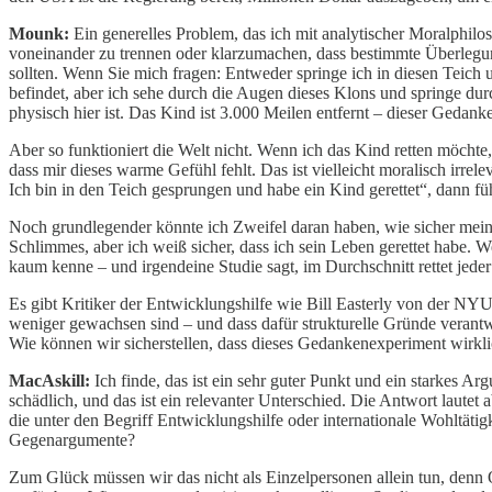
Mounk:
Ein generelles Problem, das ich mit analytischer Moralphilos
voneinander zu trennen oder klarzumachen, dass bestimmte Überlegunge
sollten. Wenn Sie mich fragen: Entweder springe ich in diesen Teich un
befindet, aber ich sehe durch die Augen dieses Klons und springe durc
physisch hier ist. Das Kind ist 3.000 Meilen entfernt – dieser Gedank
Aber so funktioniert die Welt nicht. Wenn ich das Kind retten möchte,
dass mir dieses warme Gefühl fehlt. Das ist vielleicht moralisch irr
Ich bin in den Teich gesprungen und habe ein Kind gerettet“, dann fü
Noch grundlegender könnte ich Zweifel daran haben, wie sicher meine 
Schlimmes, aber ich weiß sicher, dass ich sein Leben gerettet habe. 
kaum kenne – und irgendeine Studie sagt, im Durchschnitt rettet jeder
Es gibt Kritiker der Entwicklungshilfe wie Bill Easterly von der NYU
weniger gewachsen sind – und dass dafür strukturelle Gründe verantwo
Wie können wir sicherstellen, dass dieses Gedankenexperiment wirklic
MacAskill:
Ich finde, das ist ein sehr guter Punkt und ein starkes A
schädlich, und das ist ein relevanter Unterschied. Die Antwort laute
die unter den Begriff Entwicklungshilfe oder internationale Wohltätig
Gegenargumente?
Zum Glück müssen wir das nicht als Einzelpersonen allein tun, denn 