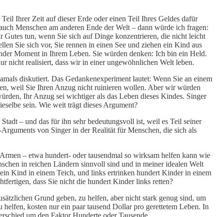
il Ihrer Zeit auf dieser Erde oder einen Teil Ihres Geldes dafür
ern auch Menschen am anderen Ende der Welt – dann würde ich fragen:
Gutes tun, wenn Sie sich auf Dinge konzentrieren, die nicht leicht
llen Sie sich vor, Sie rennen in einen See und ziehen ein Kind aus
nder Moment in Ihrem Leben. Sie würden denken: Ich bin ein Held.
ur nicht realisiert, dass wir in einer ungewöhnlichen Welt leben.
 damals diskutiert. Das Gedankenexperiment lautet: Wenn Sie an einem
en, weil Sie Ihren Anzug nicht ruinieren wollen. Aber wir würden
ürden, Ihr Anzug sei wichtiger als das Leben dieses Kindes. Singer
ieselbe sein. Wie weit trägt dieses Argument?
tadt – und das für ihn sehr bedeutungsvoll ist, weil es Teil seiner
-Arguments von Singer in der Realität für Menschen, die sich als
m Armen – etwa hundert- oder tausendmal so wirksam helfen kann wie
schen in reichen Ländern sinnvoll sind und in meiner idealen Welt
t ein Kind in einem Teich, und links ertrinken hundert Kinder in einem
ertigen, dass Sie nicht die hundert Kinder links retten?
sätzlichen Grund geben, zu helfen, aber nicht stark genug sind, um
helfen, kosten nur ein paar tausend Dollar pro gerettetem Leben. In
terschied um den Faktor Hunderte oder Tausende.