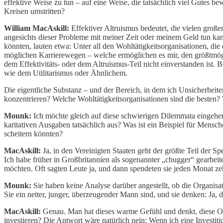
effektive Weise zu tun – auf eine Weise, die tatsächlich viel Gutes b
Kreisen umstritten?
William MacAskill:
Effektiver Altruismus bedeutet, die vielen große
angesichts dieser Probleme mit meiner Zeit oder meinem Geld tun kan
könnten, lauten etwa: Unter all den Wohltätigkeitsorganisationen, die 
möglichen Karrierewegen – welche ermöglichen es mir, den größtmögli
dem Effektivitäts- oder dem Altruismus-Teil nicht einverstanden ist.
wie dem Utilitarismus oder Ähnlichem.
Die eigentliche Substanz – und der Bereich, in dem ich Unsicherheit
konzentrieren? Welche Wohltätigkeitsorganisationen sind die besten? W
Mounk:
Ich möchte gleich auf diese schwierigen Dilemmata eingehen u
karitativen Ausgaben tatsächlich aus? Was ist ein Beispiel für Mensch
scheitern könnten?
MacAskill:
Ja, in den Vereinigten Staaten geht der größte Teil der 
Ich habe früher in Großbritannien als sogenannter „chugger“ gearbeit
möchten. Oft sagten Leute ja, und dann spendeten sie jeden Monat ze
Mounk:
Sie haben keine Analyse darüber angestellt, ob die Organisati
Sie ein netter, junger, überzeugender Mann sind, und sie denken: Ja, 
MacAskill:
Genau. Man hat dieses warme Gefühl und denkt, diese Org
investieren? Die Antwort wäre natürlich nein: Wenn ich eine Investit