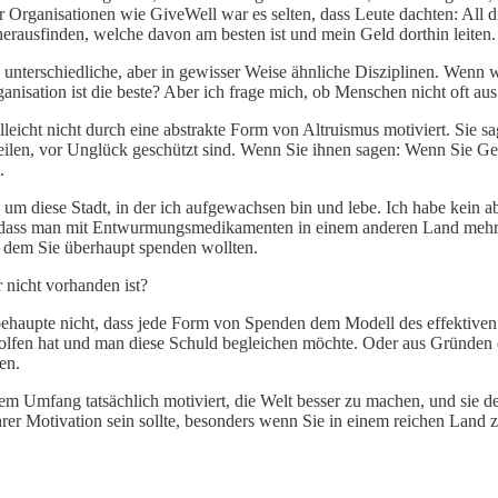
 Organisationen wie GiveWell war es selten, dass Leute dachten: All 
herausfinden, welche davon am besten ist und mein Geld dorthin leiten.
nd unterschiedliche, aber in gewisser Weise ähnliche Disziplinen. Wenn
anisation ist die beste? Aber ich frage mich, ob Menschen nicht oft a
eicht nicht durch eine abstrakte Form von Altruismus motiviert. Sie sag
eilen, vor Unglück geschützt sind. Wenn Sie ihnen sagen: Wenn Sie Gel
.
um diese Stadt, in der ich aufgewachsen bin und lebe. Ich habe kein ab
 dass man mit Entwurmungsmedikamenten in einem anderen Land mehr 
s dem Sie überhaupt spenden wollten.
 nicht vorhanden ist?
 behaupte nicht, dass jede Form von Spenden dem Modell des effektive
olfen hat und man diese Schuld begleichen möchte. Oder aus Gründen 
en.
m Umfang tatsächlich motiviert, die Welt besser zu machen, und sie de
Ihrer Motivation sein sollte, besonders wenn Sie in einem reichen Land