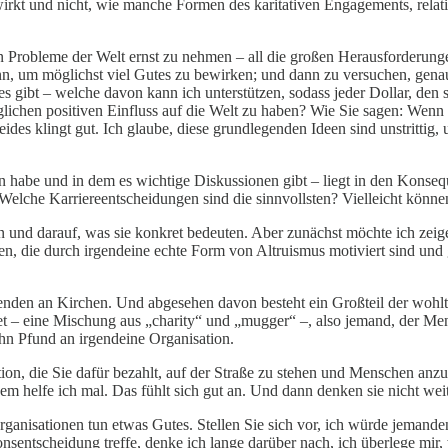
ewirkt und nicht, wie manche Formen des karitativen Engagements, relat
n Probleme der Welt ernst zu nehmen – all die großen Herausforderunge
n, um möglichst viel Gutes zu bewirken; und dann zu versuchen, genau 
es gibt – welche davon kann ich unterstützen, sodass jeder Dollar, den s
chen positiven Einfluss auf die Welt zu haben? Wie Sie sagen: Wenn i
 Beides klingt gut. Ich glaube, diese grundlegenden Ideen sind unstrit
en habe und in dem es wichtige Diskussionen gibt – liegt in den Kons
elche Karriereentscheidungen sind die sinnvollsten? Vielleicht können 
nd darauf, was sie konkret bedeuten. Aber zunächst möchte ich zeigen, 
en, die durch irgendeine echte Form von Altruismus motiviert sind und 
Spenden an Kirchen. Und abgesehen davon besteht ein Großteil der wohl
et – eine Mischung aus „charity“ und „mugger“ –, also jemand, der Men
hn Pfund an irgendeine Organisation.
on, die Sie dafür bezahlt, auf der Straße zu stehen und Menschen anzusp
dem helfe ich mal. Das fühlt sich gut an. Und dann denken sie nicht wei
anisationen tun etwas Gutes. Stellen Sie sich vor, ich würde jemande
ionsentscheidung treffe, denke ich lange darüber nach, ich überlege m