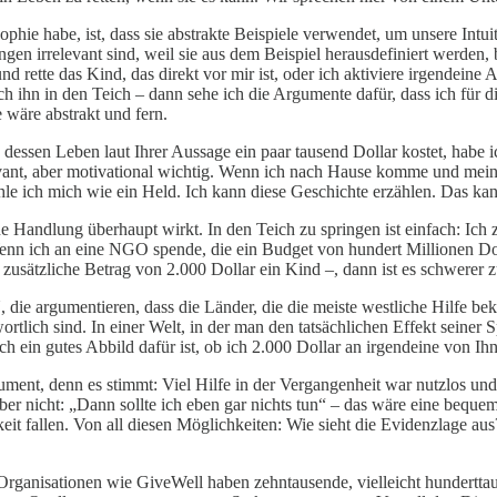
ophie habe, ist, dass sie abstrakte Beispiele verwendet, um unsere Int
n irrelevant sind, weil sie aus dem Beispiel herausdefiniert werden, b
d rette das Kind, das direkt vor mir ist, oder ich aktiviere irgendeine 
h ihn in den Teich – dann sehe ich die Argumente dafür, dass ich für d
e wäre abstrakt und fern.
 dessen Leben laut Ihrer Aussage ein paar tausend Dollar kostet, habe i
elevant, aber motivational wichtig. Wenn ich nach Hause komme und mei
hle ich mich wie ein Held. Ich kann diese Geschichte erzählen. Das kan
Handlung überhaupt wirkt. In den Teich zu springen ist einfach: Ich z
Wenn ich an eine NGO spende, die ein Budget von hundert Millionen Doll
 zusätzliche Betrag von 2.000 Dollar ein Kind –, dann ist es schwerer z
, die argumentieren, dass die Länder, die die meiste westliche Hilfe b
rtlich sind. In einer Welt, in der man den tatsächlichen Effekt seiner
h ein gutes Abbild dafür ist, ob ich 2.000 Dollar an irgendeine von Ih
rgument, denn es stimmt: Viel Hilfe in der Vergangenheit war nutzlos un
t aber nicht: „Dann sollte ich eben gar nichts tun“ – das wäre eine beq
keit fallen. Von all diesen Möglichkeiten: Wie sieht die Evidenzlage a
Organisationen wie GiveWell haben zehntausende, vielleicht hunderttau