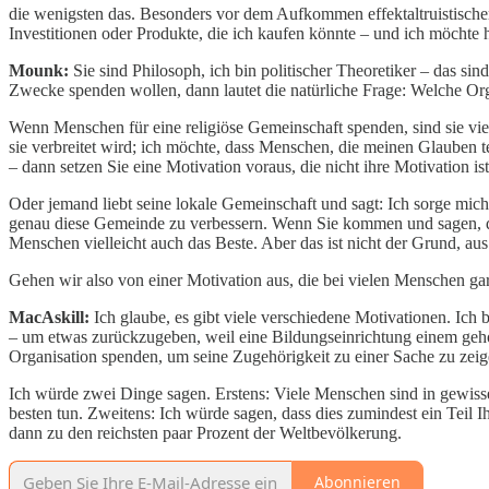
die wenigsten das. Besonders vor dem Aufkommen effektaltruistischer
Investitionen oder Produkte, die ich kaufen könnte – und ich möchte 
Mounk:
Sie sind Philosoph, ich bin politischer Theoretiker – das si
Zwecke spenden wollen, dann lautet die natürliche Frage: Welche Org
Wenn Menschen für eine religiöse Gemeinschaft spenden, sind sie viell
sie verbreitet wird; ich möchte, dass Menschen, die meinen Glauben t
– dann setzen Sie eine Motivation voraus, die nicht ihre Motivation ist
Oder jemand liebt seine lokale Gemeinschaft und sagt: Ich sorge mich 
genau diese Gemeinde zu verbessern. Wenn Sie kommen und sagen,
Menschen vielleicht auch das Beste. Aber das ist nicht der Grund, au
Gehen wir also von einer Motivation aus, die bei vielen Menschen gar
MacAskill:
Ich glaube, es gibt viele verschiedene Motivationen. Ich
– um etwas zurückzugeben, weil eine Bildungseinrichtung einem geh
Organisation spenden, um seine Zugehörigkeit zu einer Sache zu zeig
Ich würde zwei Dinge sagen. Erstens: Viele Menschen sind in gewisse
besten tun. Zweitens: Ich würde sagen, dass dies zumindest ein Teil 
dann zu den reichsten paar Prozent der Weltbevölkerung.
Abonnieren