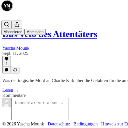
Das Veto des Attentäters
Abonnieren
Anmelden
Yascha Mounk
Sept. 11, 2025
1
Was der tragische Mord an Charlie Kirk über die Gefahren für die am
Lesen →
Kommentare
© 2026 Yascha Mounk
·
Datenschutz
∙
Bedingungen
∙
Hinweis zur E