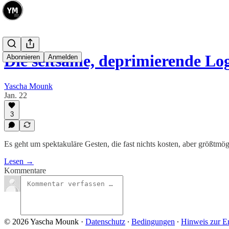
Die seltsame, deprimierende Lo
Abonnieren
Anmelden
Yascha Mounk
Jan. 22
3
Es geht um spektakuläre Gesten, die fast nichts kosten, aber größtm
Lesen →
Kommentare
© 2026 Yascha Mounk
·
Datenschutz
∙
Bedingungen
∙
Hinweis zur E