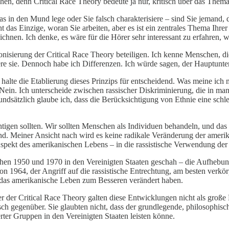
ehen, denn Critical Race Theory bedeute ja nur, kritisch über das The
as in den Mund lege oder Sie falsch charakterisiere – sind Sie jemand, 
ht das Einzige, woran Sie arbeiten, aber es ist ein zentrales Thema Ihr
ezeichnen. Ich denke, es wäre für die Hörer sehr interessant zu erfahren,
sierung der Critical Race Theory beteiligen. Ich kenne Menschen, die 
re sie. Dennoch habe ich Differenzen. Ich würde sagen, der Hauptuntersc
alte die Etablierung dieses Prinzips für entscheidend. Was meine ich
? Nein. Ich unterscheide zwischen rassischer Diskriminierung, die in ma
ndsätzlich glaube ich, dass die Berücksichtigung von Ethnie eine schle
tigen sollten. Wir sollten Menschen als Individuen behandeln, und das w
nd. Meiner Ansicht nach wird es keine radikale Veränderung der amerik
n Aspekt des amerikanischen Lebens – in die rassistische Verwendung d
hen 1950 und 1970 in den Vereinigten Staaten geschah – die Aufhebung 
 von 1964, der Angriff auf die rassistische Entrechtung, am besten ve
 das amerikanische Leben zum Besseren verändert haben.
r der Critical Race Theory galten diese Entwicklungen nicht als große 
tisch gegenüber. Sie glaubten nicht, dass der grundlegende, philosophi
rter Gruppen in den Vereinigten Staaten leisten könne.