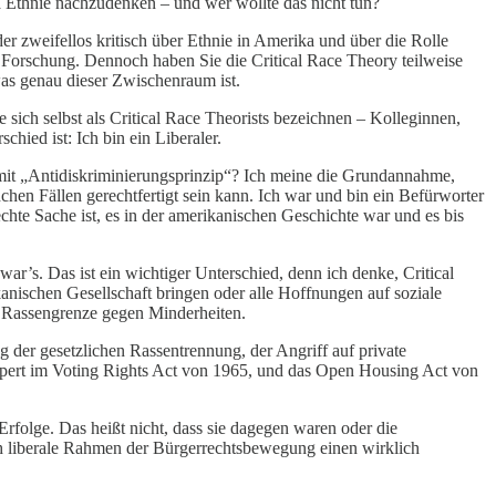
ma Ethnie nachzudenken – und wer wollte das nicht tun?
der zweifellos kritisch über Ethnie in Amerika und über die Rolle
er Forschung. Dennoch haben Sie die Critical Race Theory teilweise
 was genau dieser Zwischenraum ist.
sich selbst als Critical Race Theorists bezeichnen – Kolleginnen,
hied ist: Ich bin ein Liberaler.
 mit „Antidiskriminierungsprinzip“? Ich meine die Grundannahme,
nchen Fällen gerechtfertigt sein kann. Ich war und bin ein Befürworter
chte Sache ist, es in der amerikanischen Geschichte war und es bis
ar’s. Das ist ein wichtiger Unterschied, denn ich denke, Critical
anischen Gesellschaft bringen oder alle Hoffnungen auf soziale
er Rassengrenze gegen Minderheiten.
der gesetzlichen Rassentrennung, der Angriff auf private
rkörpert im Voting Rights Act von 1965, und das Open Housing Act von
Erfolge. Das heißt nicht, dass sie dagegen waren oder die
sch liberale Rahmen der Bürgerrechtsbewegung einen wirklich