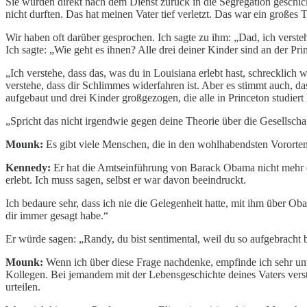
Sie wurden direkt nach dem Dienst zurück in die Segregation geschickt
nicht durften. Das hat meinen Vater tief verletzt. Das war ein großes 
Wir haben oft darüber gesprochen. Ich sagte zu ihm: „Dad, ich verstehe
Ich sagte: „Wie geht es ihnen? Alle drei deiner Kinder sind an der Pr
„Ich verstehe, dass das, was du in Louisiana erlebt hast, schrecklich
verstehe, dass dir Schlimmes widerfahren ist. Aber es stimmt auch, d
aufgebaut und drei Kinder großgezogen, die alle in Princeton studier
„Spricht das nicht irgendwie gegen deine Theorie über die Gesellschaft
Mounk:
Es gibt viele Menschen, die in den wohlhabendsten Vororte
Kennedy:
Er hat die Amtseinführung von Barack Obama nicht mehr erl
erlebt. Ich muss sagen, selbst er war davon beeindruckt.
Ich bedaure sehr, dass ich nie die Gelegenheit hatte, mit ihm über 
dir immer gesagt habe.“
Er würde sagen: „Randy, du bist sentimental, weil du so aufgebracht 
Mounk:
Wenn ich über diese Frage nachdenke, empfinde ich sehr unt
Kollegen. Bei jemandem mit der Lebensgeschichte deines Vaters verst
urteilen.