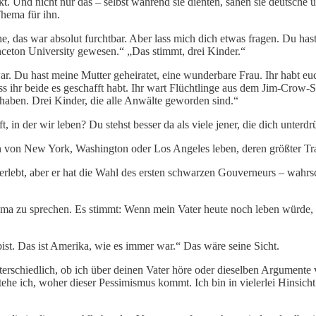
. Und nicht nur das – selbst während sie dienten, sahen sie deutsche un
Thema für ihn.
, das war absolut furchtbar. Aber lass mich dich etwas fragen. Du hast d
inceton University gewesen.“ „Das stimmt, drei Kinder.“
 war. Du hast meine Mutter geheiratet, eine wunderbare Frau. Ihr habt e
ass ihr beide es geschafft habt. Ihr wart Flüchtlinge aus dem Jim-Crow
t haben. Drei Kinder, die alle Anwälte geworden sind.“
, in der wir leben? Du stehst besser da als viele jener, die dich unterd
n von New York, Washington oder Los Angeles leben, deren größter Tra
ebt, aber er hat die Wahl des ersten schwarzen Gouverneurs – wahrsch
Obama zu sprechen. Es stimmt: Wenn mein Vater heute noch leben würde,
bist. Das ist Amerika, wie es immer war.“ Das wäre seine Sicht.
erschiedlich, ob ich über deinen Vater höre oder dieselben Argumente
ehe ich, woher dieser Pessimismus kommt. Ich bin in vielerlei Hinsic