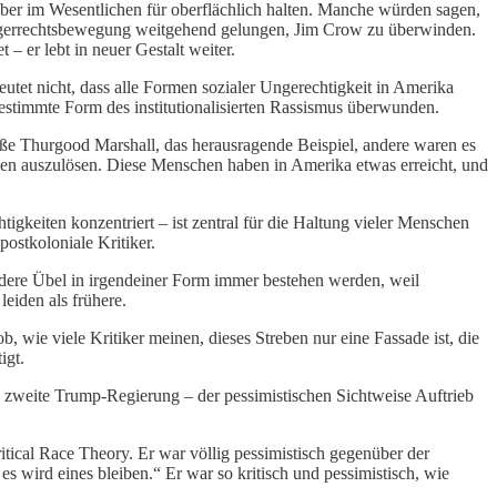
aber im Wesentlichen für oberflächlich halten. Manche würden sagen,
ürgerrechtsbewegung weitgehend gelungen, Jim Crow zu überwinden.
– er lebt in neuer Gestalt weiter.
utet nicht, dass alle Formen sozialer Ungerechtigkeit in Amerika
stimmte Form des institutionalisierten Rassismus überwunden.
roße Thurgood Marshall, das herausragende Beispiel, andere waren es
lagen auszulösen. Diese Menschen haben in Amerika etwas erreicht, und
igkeiten konzentriert – ist zentral für die Haltung vieler Menschen
ostkoloniale Kritiker.
dere Übel in irgendeiner Form immer bestehen werden, weil
eiden als frühere.
b, wie viele Kritiker meinen, dieses Streben nur eine Fassade ist, die
igt.
ie zweite Trump-Regierung – der pessimistischen Sichtweise Auftrieb
ritical Race Theory. Er war völlig pessimistisch gegenüber der
wird eines bleiben.“ Er war so kritisch und pessimistisch, wie