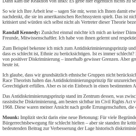
Dann kam die Reaktion von links: Es gebe hier eigentlich nichts zu s
So wie ich Ihre Arbeit lese – sagen Sie mir, wenn ich Ihnen damit etw
nachdenkt, die sie im amerikanischen Rechtssystem spielt. Das ist nic
kritisiert und würden sich selbst nicht als Vertreter dieser Theorie b
Randall Kennedy:
Zunächst einmal möchte ich mich an keiner Dämoni
Freunde, Mitwissenschaftler. Ich habe von ihnen gelernt und respektie
Zum Beispiel bekenne ich mich zum Antidiskriminierungsprinzip und h
dass es schlecht ist, Ethnie zu berücksichtigen. Ist es immer schlecht
von positiver Diskriminierung – innerhalb gewisser Grenzen. Aber gru
heute ist.
Ich glaube, dass wir grundsätzlich ethnische Gruppen nicht berücksich
Race Theorists halten das Antidiskriminierungsprinzip für unzureiche
Gerechtigkeit erfüllen. Aber es ist ein Einbruch in einen bestimmte
Das Antidiskriminierungsprinzip stand im Zentrum dessen, was zwisc
rassistische Diskriminierung, am besten sichtbar im Civil Rights Act
1968. Diese waren meiner Ansicht nach große Errungenschaften, die
Mounk:
Implizit steckt darin eine neue Betonung: Für viele Begründe
Bürgerrechtsbewegung für schlecht hielten – aber sie standen ihr kri
bedeutenden Beitrag zur Verbesserung der Lage historisch diskriminie