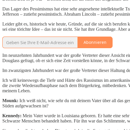
Das Lager des Pessimismus hat eine sehr angesehene intellektuelle Tr
Jefferson – zutiefst pessimistisch. Abraham Lincoln – zutiefst pessim
Leider gibt es, historisch wie heute, Gründe, auf die sie sich berufe
sei eine törichte Idee – das ist sie nicht. Sie hat ihre Grundlage. Abe
Abonnieren
Im neunzehnten Jahrhundert war der große Vertreter dieser Ansicht 
Douglass gefragt, ob er sich eine Zeit vorstellen könne, in der Sch
Im zwanzigsten Jahrhundert war der große Vertreter dieser Haltung de
Ich will keineswegs die Tiefe und Härte des Rassismus im amerikanis
die zweite Wiederaufbauphase nach dem Bürgerkrieg, mitbedenken. Wir
meinem Leben.
Mounk:
Ich weiß nicht, wie sehr du mit deinem Vater über all das 
Süden aufgewachsen ist?
Kennedy:
Mein Vater wurde in Louisiana geboren. Er hatte eine sehr h
Schwarze Menschen behandelt haben. Für ihn war das Schlimmste, wie