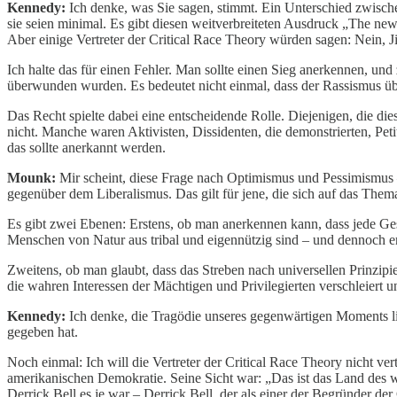
Kennedy:
Ich denke, was Sie sagen, stimmt. Ein Unterschied zwische
sie seien minimal. Es gibt diesen weitverbreiteten Ausdruck „The 
Aber einige Vertreter der Critical Race Theory würden sagen: Nein, J
Ich halte das für einen Fehler. Man sollte einen Sieg anerkennen, un
überwunden wurden. Es bedeutet nicht einmal, dass der Rassismus üb
Das Recht spielte dabei eine entscheidende Rolle. Diejenigen, die di
nicht. Manche waren Aktivisten, Dissidenten, die demonstrierten, Pet
das sollte anerkannt werden.
Mounk:
Mir scheint, diese Frage nach Optimismus und Pessimismus – o
gegenüber dem Liberalismus. Das gilt für jene, die sich auf das Them
Es gibt zwei Ebenen: Erstens, ob man anerkennen kann, dass jede Ge
Menschen von Natur aus tribal und eigennützig sind – und dennoch erk
Zweitens, ob man glaubt, dass das Streben nach universellen Prinzipien
die wahren Interessen der Mächtigen und Privilegierten verschleiert un
Kennedy:
Ich denke, die Tragödie unseres gegenwärtigen Moments lieg
gegeben hat.
Noch einmal: Ich will die Vertreter der Critical Race Theory nicht ver
amerikanischen Demokratie. Seine Sicht war: „Das ist das Land des w
Derrick Bell es je war – Derrick Bell, der als einer der Begründer de