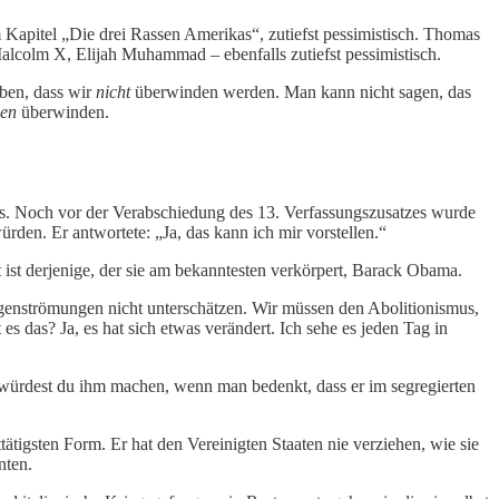
m Kapitel „Die drei Rassen Amerikas“, zutiefst pessimistisch. Thomas
 Malcolm X, Elijah Muhammad – ebenfalls zutiefst pessimistisch.
uben, dass wir
nicht
überwinden werden. Man kann nicht sagen, das
den
überwinden.
ss. Noch vor der Verabschiedung des 13. Verfassungszusatzes wurde
den. Er antwortete: „Ja, das kann ich mir vorstellen.“
 ist derjenige, der sie am bekanntesten verkörpert, Barack Obama.
egenströmungen nicht unterschätzen. Wir müssen den Abolitionismus,
 das? Ja, es hat sich etwas verändert. Ich sehe es jeden Tag in
 würdest du ihm machen, wenn man bedenkt, dass er im segregierten
tätigsten Form. Er hat den Vereinigten Staaten nie verziehen, wie sie
nten.