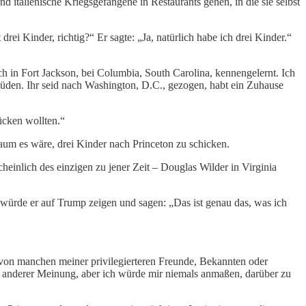
d italienische Kriegsgefangene in Restaurants gehen, in die sie selbst
rei Kinder, richtig?“ Er sagte: „Ja, natürlich habe ich drei Kinder.“
uch in Fort Jackson, bei Columbia, South Carolina, kennengelernt. Ich
-Süden. Ihr seid nach Washington, D.C., gezogen, habt ein Zuhause
rücken wollten.“
um es wäre, drei Kinder nach Princeton zu schicken.
einlich des einzigen zu jener Zeit – Douglas Wilder in Virginia
 würde er auf Trump zeigen und sagen: „Das ist genau das, was ich
 von manchen meiner privilegierteren Freunde, Bekannten oder
ht anderer Meinung, aber ich würde mir niemals anmaßen, darüber zu