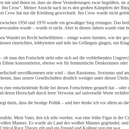
n mir und ihnen ist, dass sie diese Veränderungen zwar begrüßen, sie 
new Jim Crow“. Meiner Ansicht nach ist es den großen Kämpfern der B
im Crow hat nur die Kleidung gewechselt. Jim Crow wurde nicht getötet 
d zwischen 1950 und 1970 wurde ein gewaltiger Sieg errungen. Das bede
erwunden wurde – wurde er nicht. Aber in diesen Jahren wurde eine be
esen Wandel im Recht herbeiführten – einige waren Juristen, wie der g
itionen einreichten, lobbyierten und teils ins Gefängnis gingen, um K
b man den Fortschritt sieht oder sich auf die verbleibenden Ungerecht
a Ethnie konzentrieren, ebenso wie für feministische Denkerinnen oder p
sellschaft unvollkommen sein wird – dass Rassismus, Sexismus und an
ennt, dass unsere Gesellschaften deutlich weniger unter diesen Übeln l
 eine entscheidende Rolle bei diesen Fortschritten gespielt hat – oder o
d deren Herrschaft durch leere Verweise auf universelle Werte rechtfert
t darin, dass die heutige Politik – und hier denke ich vor allem an d
teufeln. Mein Vater, den ich sehr verehre, war eine frühe Figur in der C
eißen Mannes. Es wurde als Land des weißen Mannes gegründet, und es 
r Critical Race Theory gilt und ein Freund und Kollege von mir war.