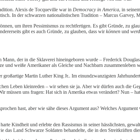
adition. Alexis de Tocqueville war in
Democracy in America
, in seine
istisch. In der schwarzen nationalistischen Tradition – Marcus Garvey,
n können, um ihren Pessimismus zu rechtfertigen. Es gibt Gründe, zu gla
r andererseits gibt es auch Gründe, zu glauben, dass wir
können
und
wer
ein Mann, der in die Sklaverei hineingeboren wurde – Frederick Dougla
warze und weiße Amerikaner als Gleiche und Nachbarn zusammenleben wür
r großartige Martin Luther King Jr.. Im einundzwanzigsten Jahrhundert
chen Leben kleinreden – wir sehen sie ja. Aber wir dürfen auch die G
 müssen uns fragen: Hat sich in Amerika etwas verändert? Nun – hat es
gesprochen hast, aber wie sähe dieses Argument aus? Welches Argument
arte Kindheit und erlebte den Rassismus in seiner hässlichsten, gewalt
 das Land Schwarze Soldaten behandelte, die in den Streitkräften die