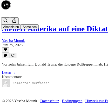
Steuert Amerika auf eine Dikta
Abonnieren
Anmelden
Yascha Mounk
Juni 25, 2025
Vor zehn Jahren fuhr Donald Trump die goldene Rolltreppe hinab. Hi
Lesen →
Kommentare
© 2026 Yascha Mounk
·
Datenschutz
∙
Bedingungen
∙
Hinweis zur E