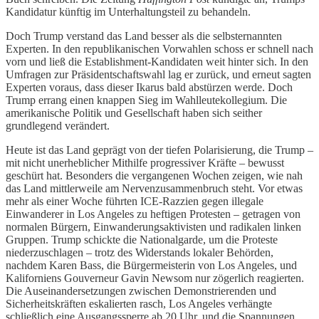
Kandidatur künftig im Unterhaltungsteil zu behandeln.
Doch Trump verstand das Land besser als die selbsternannten
Experten. In den republikanischen Vorwahlen schoss er schnell nach
vorn und ließ die Establishment-Kandidaten weit hinter sich. In den
Umfragen zur Präsidentschaftswahl lag er zurück, und erneut sagten
Experten voraus, dass dieser Ikarus bald abstürzen werde. Doch
Trump errang einen knappen Sieg im Wahlleutekollegium. Die
amerikanische Politik und Gesellschaft haben sich seither
grundlegend verändert.
Heute ist das Land geprägt von der tiefen Polarisierung, die Trump –
mit nicht unerheblicher Mithilfe progressiver Kräfte – bewusst
geschürt hat. Besonders die vergangenen Wochen zeigen, wie nah
das Land mittlerweile am Nervenzusammenbruch steht. Vor etwas
mehr als einer Woche führten ICE-Razzien gegen illegale
Einwanderer in Los Angeles zu heftigen Protesten – getragen von
normalen Bürgern, Einwanderungsaktivisten und radikalen linken
Gruppen. Trump schickte die Nationalgarde, um die Proteste
niederzuschlagen – trotz des Widerstands lokaler Behörden,
nachdem Karen Bass, die Bürgermeisterin von Los Angeles, und
Kaliforniens Gouverneur Gavin Newsom nur zögerlich reagierten.
Die Auseinandersetzungen zwischen Demonstrierenden und
Sicherheitskräften eskalierten rasch, Los Angeles verhängte
schließlich eine Ausgangssperre ab 20 Uhr, und die Spannungen