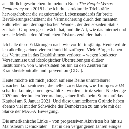
ausführlich geschrieben. In meinem Buch
The People Versus
Democracy
von 2018 habe ich drei strukturelle Triebkräfte
hervorgehoben: die stagnierenden Lebensstandards für breite
Bevölkerungsschichten; die Verunsicherung durch den rasanten
kulturellen und demografischen Wandel, der den sozialen Status
zentraler Gruppen geschwächt hat; und die Art, wie das Internet und
soziale Medien den öffentlichen Diskurs verändert haben.
Ich halte diese Erklärungen nach wie vor für tragfähig. Heute würde
ich allerdings einen vierten Punkt hinzufügen: Viele Bürger haben
das Vertrauen in das Establishment verloren – wegen konkreter
Versäumnisse und ideologischer Übertreibungen elitärer
Institutionen, von Universitäten bis hin zu den Zentren für
Krankheitskontrolle und -prävention (CDC).
Heute möchte ich mich jedoch auf eine Reihe unmittelbarer
Ursachen konzentrieren, die helfen zu erklären, wie Trump es 2024
schaffen konnte, erneut gewählt zu werden – trotz seiner Niederlage
2020 und der breiten Verurteilung seiner Rolle beim Sturm auf das
Kapitol am 6. Januar 2021. Und diese unmittelbaren Gründe haben
ebenso viel mit der Schwäche der Demokraten zu tun wie mit der
Stärke der MAGA-Bewegung.
Die amerikanische Linke – von progressiven Aktivisten bis hin zu
Mainstream-Demokraten – hat in den vergangenen Jahren einiges