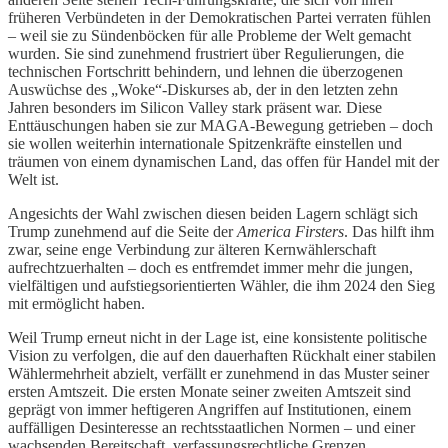
früheren Verbündeten in der Demokratischen Partei verraten fühlen
– weil sie zu Sündenböcken für alle Probleme der Welt gemacht
wurden. Sie sind zunehmend frustriert über Regulierungen, die
technischen Fortschritt behindern, und lehnen die überzogenen
Auswüchse des „Woke“-Diskurses ab, der in den letzten zehn
Jahren besonders im Silicon Valley stark präsent war. Diese
Enttäuschungen haben sie zur MAGA-Bewegung getrieben – doch
sie wollen weiterhin internationale Spitzenkräfte einstellen und
träumen von einem dynamischen Land, das offen für Handel mit der
Welt ist.
Angesichts der Wahl zwischen diesen beiden Lagern schlägt sich
Trump zunehmend auf die Seite der
America Firsters
. Das hilft ihm
zwar, seine enge Verbindung zur älteren Kernwählerschaft
aufrechtzuerhalten – doch es entfremdet immer mehr die jungen,
vielfältigen und aufstiegsorientierten Wähler, die ihm 2024 den Sieg
mit ermöglicht haben.
Weil Trump erneut nicht in der Lage ist, eine konsistente politische
Vision zu verfolgen, die auf den dauerhaften Rückhalt einer stabilen
Wählermehrheit abzielt, verfällt er zunehmend in das Muster seiner
ersten Amtszeit. Die ersten Monate seiner zweiten Amtszeit sind
geprägt von immer heftigeren Angriffen auf Institutionen, einem
auffälligen Desinteresse an rechtsstaatlichen Normen – und einer
wachsenden Bereitschaft, verfassungsrechtliche Grenzen