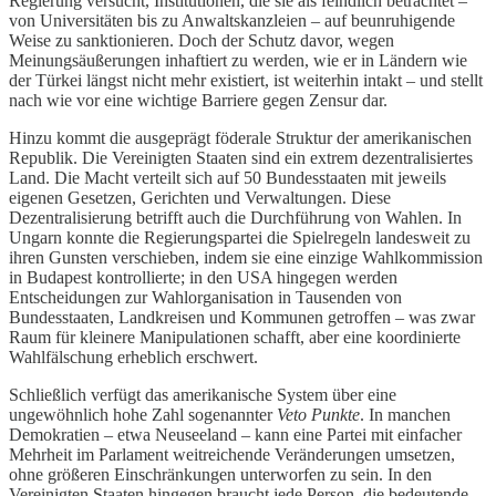
Regierung versucht, Institutionen, die sie als feindlich betrachtet –
von Universitäten bis zu Anwaltskanzleien – auf beunruhigende
Weise zu sanktionieren. Doch der Schutz davor, wegen
Meinungsäußerungen inhaftiert zu werden, wie er in Ländern wie
der Türkei längst nicht mehr existiert, ist weiterhin intakt – und stellt
nach wie vor eine wichtige Barriere gegen Zensur dar.
Hinzu kommt die ausgeprägt föderale Struktur der amerikanischen
Republik. Die Vereinigten Staaten sind ein extrem dezentralisiertes
Land. Die Macht verteilt sich auf 50 Bundesstaaten mit jeweils
eigenen Gesetzen, Gerichten und Verwaltungen. Diese
Dezentralisierung betrifft auch die Durchführung von Wahlen. In
Ungarn konnte die Regierungspartei die Spielregeln landesweit zu
ihren Gunsten verschieben, indem sie eine einzige Wahlkommission
in Budapest kontrollierte; in den USA hingegen werden
Entscheidungen zur Wahlorganisation in Tausenden von
Bundesstaaten, Landkreisen und Kommunen getroffen – was zwar
Raum für kleinere Manipulationen schafft, aber eine koordinierte
Wahlfälschung erheblich erschwert.
Schließlich verfügt das amerikanische System über eine
ungewöhnlich hohe Zahl sogenannter
Veto Punkte
. In manchen
Demokratien – etwa Neuseeland – kann eine Partei mit einfacher
Mehrheit im Parlament weitreichende Veränderungen umsetzen,
ohne größeren Einschränkungen unterworfen zu sein. In den
Vereinigten Staaten hingegen braucht jede Person, die bedeutende