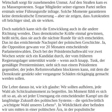
Wirtschaft sorgt für zunehmenden Unmut. Auf den Straßen kam es
zu Massenprotesten. Sogar Mitglieder seiner eigenen Partei stellen
erstmals seine Führungsrolle infrage. Solche Momente garantieren
keine demokratische Erneuerung – aber sie zeigen, dass Autokratien
oft brüchiger sind, als sie wirken.
Doch natürlich kann sich die Entwicklung auch in die andere
Richtung wenden. Dass demokratische Kräfte einmal gewinnen,
heißt nicht, dass sie auch die nächste Runde für sich entscheiden.
Das ist das ernüchternde Nachspiel der polnischen Geschichte. Ja,
die Opposition gewann vor 20 Monaten entscheidende
Parlamentswahlen. Doch bei der Präsidentschaftswahl vor zwei
Wochen setzte sich ein Kandidat durch, der vom früheren
Regierungslager unterstützt wurde – wenn auch knapp. Tusk, der
gemäßigte Premierminister, sieht sich nun einem Präsidenten
gegenüber, der jedes Reformvorhaben blockieren kann, mit dem die
Demokratie gestärkt oder vergangene Schäden rückgängig gemacht
werden sollen.
Die Lehre daraus ist, wie ich glaube: Wir sollten aufhören, jede
Wahl als Schicksalsmoment zu begreifen. Im Moment fühlt es sich
oft so an, als sei jeder Urnengang ein entscheidender Kampf um die
langfristige Zukunft des politischen Systems – die sprichwörtlich
„wichtigste Wahl unseres Lebens“. In Wirklichkeit aber befinden
wir uns mitten in einer politischen Ära, in der populistische