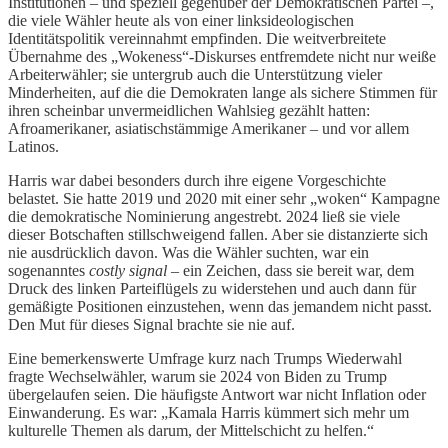
Institutionen – und speziell gegenüber der Demokratischen Partei –,
die viele Wähler heute als von einer linksideologischen
Identitätspolitik vereinnahmt empfinden. Die weitverbreitete
Übernahme des „Wokeness“-Diskurses entfremdete nicht nur weiße
Arbeiterwähler; sie untergrub auch die Unterstützung vieler
Minderheiten, auf die die Demokraten lange als sichere Stimmen für
ihren scheinbar unvermeidlichen Wahlsieg gezählt hatten:
Afroamerikaner, asiatischstämmige Amerikaner – und vor allem
Latinos.
Harris war dabei besonders durch ihre eigene Vorgeschichte
belastet. Sie hatte 2019 und 2020 mit einer sehr „woken“ Kampagne
die demokratische Nominierung angestrebt. 2024 ließ sie viele
dieser Botschaften stillschweigend fallen. Aber sie distanzierte sich
nie ausdrücklich davon. Was die Wähler suchten, war ein
sogenanntes
costly signal
– ein Zeichen, dass sie bereit war, dem
Druck des linken Parteiflügels zu widerstehen und auch dann für
gemäßigte Positionen einzustehen, wenn das jemandem nicht passt.
Den Mut für dieses Signal brachte sie nie auf.
Eine bemerkenswerte Umfrage kurz nach Trumps Wiederwahl
fragte Wechselwähler, warum sie 2024 von Biden zu Trump
übergelaufen seien. Die häufigste Antwort war nicht Inflation oder
Einwanderung. Es war: „Kamala Harris kümmert sich mehr um
kulturelle Themen als darum, der Mittelschicht zu helfen.“