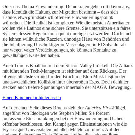
Oder das Thema Einwanderung. Demokraten gehen oft davon aus,
dass Identität die Haltung zur Migration bestimmt – dass sich
Latinos etwa grundsätzlich offenere Einwanderungspolitik
wünschen. Die Realität ist komplexer. Wie die meisten Amerikaner
wollen viele Latinos eine sichere Grenze. Sie unterstützen ein faires
System, dessen Regeln konsequent durchgesetzt werden. Doch auch
sie lehnen willkürliche Razzien, unnötige Härte von Behörden und
die Inhaftierung Unschuldiger in Massenlagern in El Salvador ab –
nur wegen vager Verdächtigungen, sie könnten Kontakte zu
gewalttätigen Kartellen haben.
Auch Trumps Koalition mit dem Silicon Valley bröckelt. Die Allianz
mit führenden Tech-Managern ist sichtbar auf dem Rückzug. Der
offensichtlichste Grund für den Bruch mit Elon Musk liegt in der
unausweichlichen Kollision ihrer übergroßen Egos. Doch dahinter
stecken auch tiefere Spannungen innerhalb der MAGA-Bewegung.
Einen Kommentar hinterlassen
Auf der einen Seite dieses Bruchs steht der
America First
-Flügel,
angeführt von Ideologen wie Stephen Miller. Sie fordern
umfassende Einschränkungen bei der Einwanderung und haben
offenbar beschlossen, den Kampf gegen Eliteinstitutionen wie die
Ivy-League-Universitäten mit allen Mitteln zu führen. Auf der
anderen Seite stehen Tech-Führungskräfte, die sich von ihren