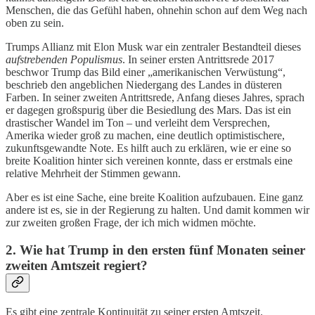
Menschen, die das Gefühl haben, ohnehin schon auf dem Weg nach
oben zu sein.
Trumps Allianz mit Elon Musk war ein zentraler Bestandteil dieses
aufstrebenden Populismus
. In seiner ersten Antrittsrede 2017
beschwor Trump das Bild einer „amerikanischen Verwüstung“,
beschrieb den angeblichen Niedergang des Landes in düsteren
Farben. In seiner zweiten Antrittsrede, Anfang dieses Jahres, sprach
er dagegen großspurig über die Besiedlung des Mars. Das ist ein
drastischer Wandel im Ton – und verleiht dem Versprechen,
Amerika wieder groß zu machen, eine deutlich optimistischere,
zukunftsgewandte Note. Es hilft auch zu erklären, wie er eine so
breite Koalition hinter sich vereinen konnte, dass er erstmals eine
relative Mehrheit der Stimmen gewann.
Aber es ist eine Sache, eine breite Koalition aufzubauen. Eine ganz
andere ist es, sie in der Regierung zu halten. Und damit kommen wir
zur zweiten großen Frage, der ich mich widmen möchte.
2. Wie hat Trump in den ersten fünf Monaten seiner
zweiten Amtszeit regiert?
Es gibt eine zentrale Kontinuität zu seiner ersten Amtszeit.