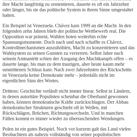
ihre Macht langfristig zu zementieren, dauerte es oft ein Jahrzehnt
oder länger, bis sie das politische System in ihrem Sinne umgestaltet
hatten.
Ein Beispiel ist Venezuela. Chávez kam 1999 an die Macht. In den
folgenden zehn Jahren blieb der politische Wettbewerb real. Die
Opposition war präsent, Wahlen boten weiterhin echte
Spannungsmomente. Doch nach und nach schaffte es Chávez,
Kontrollmechanismen auszuhöhlen, Macht zu konzentrieren und das
Wahlsystem zu seinen Gunsten zu verzerren. Selbst Jahre nach
seinem Amtsantritt schien der Ausgang des Machtkampfs offen – es
dauerte lange, bis man zu dem traurigen, aber heute kaum mehr
umstrittenen Schluss kam: Nach zwei Jahrzehnten des Rückschritts
ist Venezuela keine Demokratie mehr – jedenfalls nicht im
eigentlichen Sinn des Wortes.
Drittens: Geschichte verläuft nicht immer linear. Selbst in Ländern,
in denen autoritäre Populisten scheinbar die Oberhand gewonnen
haben, können demokratische Kräfte zurückschlagen. Der Abbau
demokratischer Strukturen geschieht oft in Wellen, mit
Rückschlägen, Brüchen, Richtungswechseln. Und in manchen
Fällen kommt es immer wieder zu überraschenden Wendungen.
Polen ist ein gutes Beispiel. Noch vor kurzem galt das Land vielen
Beobachtern als nahezu vollständig von seiner populistischen