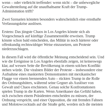
wenn – oder vielleicht treffender: wenn nicht – die unbewegliche
Gewaltenteilung auf die unaufhaltsame Kraft der Trump-
Administration trifft?
Zwei Szenarien könnten besonders wahrscheinlich eine ernsthafte
Verfassungskrise auslösen.
Erstens: Das jüngste Chaos in Los Angeles könnte sich als
Vorgeschmack auf künftige Zusammenstöße erweisen. Trump
könnte schon bald entscheiden, das Militär in noch härterer oder
offenkundig rechtswidriger Weise einzusetzen, um Proteste
niederzuschlagen.
In diesem Fall wird die öffentliche Meinung entscheidend sein. Und
wie die Ereignisse in Los Angeles ebenfalls zeigen, ist keineswegs
klar, auf wessen Seite die Bevölkerung in einem solchen Konflikt
stehen würde. Die viralsten Bilder der Proteste – insbesondere eine
Aufnahme eines maskierten Demonstranten mit mexikanischer
Flagge vor einem brennenden Auto – rückten Trump in die Rolle
des Ordnungshüters, während seine Gegner als Auslöser von
Gewalt und Chaos erschienen. Genau solche Konfrontationen
spielen Trump in die Karten. Wenn Amerikaner das Gefühl haben,
sich zwischen einem Präsidenten entscheiden zu müssen, der
Ordnung verspricht, und einer Opposition, die mit fremden Fahnen
und Molotowcocktails auf die Straße geht, werden sich die meisten