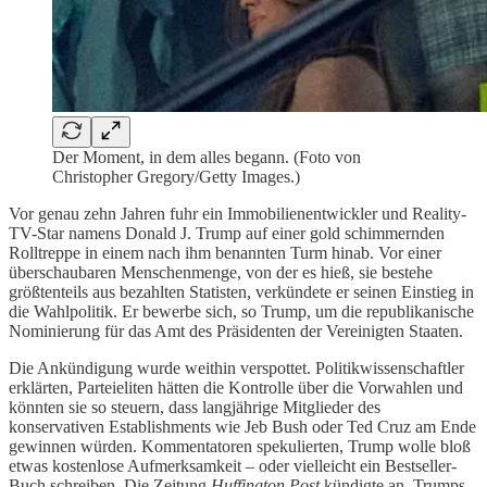
Der Moment, in dem alles begann. (Foto von
Christopher Gregory/Getty Images.)
Vor genau zehn Jahren fuhr ein Immobilienentwickler und Reality-
TV-Star namens Donald J. Trump auf einer gold schimmernden
Rolltreppe in einem nach ihm benannten Turm hinab. Vor einer
überschaubaren Menschenmenge, von der es hieß, sie bestehe
größtenteils aus bezahlten Statisten, verkündete er seinen Einstieg in
die Wahlpolitik. Er bewerbe sich, so Trump, um die republikanische
Nominierung für das Amt des Präsidenten der Vereinigten Staaten.
Die Ankündigung wurde weithin verspottet. Politikwissenschaftler
erklärten, Parteieliten hätten die Kontrolle über die Vorwahlen und
könnten sie so steuern, dass langjährige Mitglieder des
konservativen Establishments wie Jeb Bush oder Ted Cruz am Ende
gewinnen würden. Kommentatoren spekulierten, Trump wolle bloß
etwas kostenlose Aufmerksamkeit – oder vielleicht ein Bestseller-
Buch schreiben. Die Zeitung
Huffington Post
kündigte an, Trumps