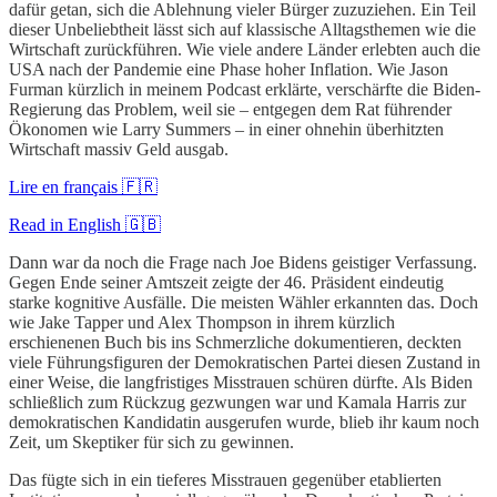
dafür getan, sich die Ablehnung vieler Bürger zuzuziehen. Ein Teil
dieser Unbeliebtheit lässt sich auf klassische Alltagsthemen wie die
Wirtschaft zurückführen. Wie viele andere Länder erlebten auch die
USA nach der Pandemie eine Phase hoher Inflation. Wie Jason
Furman kürzlich in meinem Podcast erklärte, verschärfte die Biden-
Regierung das Problem, weil sie – entgegen dem Rat führender
Ökonomen wie Larry Summers – in einer ohnehin überhitzten
Wirtschaft massiv Geld ausgab.
Lire en français 🇫🇷
Read in English 🇬🇧
Dann war da noch die Frage nach Joe Bidens geistiger Verfassung.
Gegen Ende seiner Amtszeit zeigte der 46. Präsident eindeutig
starke kognitive Ausfälle. Die meisten Wähler erkannten das. Doch
wie Jake Tapper und Alex Thompson in ihrem kürzlich
erschienenen Buch bis ins Schmerzliche dokumentieren, deckten
viele Führungsfiguren der Demokratischen Partei diesen Zustand in
einer Weise, die langfristiges Misstrauen schüren dürfte. Als Biden
schließlich zum Rückzug gezwungen war und Kamala Harris zur
demokratischen Kandidatin ausgerufen wurde, blieb ihr kaum noch
Zeit, um Skeptiker für sich zu gewinnen.
Das fügte sich in ein tieferes Misstrauen gegenüber etablierten