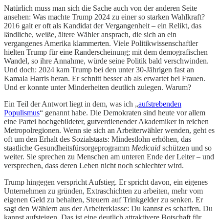
Natürlich muss man sich die Sache auch von der anderen Seite
ansehen: Was machte Trump 2024 zu einer so starken Wahlkraft?
2016 galt er oft als Kandidat der Vergangenheit – ein Relikt, das
ländliche, weiße, ältere Wähler ansprach, die sich an ein
vergangenes Amerika klammerten. Viele Politikwissenschaftler
hielten Trump für eine Randerscheinung; mit dem demografischen
Wandel, so ihre Annahme, würde seine Politik bald verschwinden.
Und doch: 2024 kam Trump bei den unter 30-Jährigen fast an
Kamala Harris heran. Er schnitt besser ab als erwartet bei Frauen.
Und er konnte unter Minderheiten deutlich zulegen. Warum?
Ein Teil der Antwort liegt in dem, was ich „
aufstrebenden
Populismus
“ genannt habe. Die Demokraten sind heute vor allem
eine Partei hochgebildeter, gutverdienender Akademiker in reichen
Metropolregionen. Wenn sie sich an Arbeiterwähler wenden, geht es
oft um den Erhalt des Sozialstaats: Mindestlohn erhöhen, das
staatliche Gesundheitsfürsorgeprogramm
Medicaid
schützen und so
weiter. Sie sprechen zu Menschen am unteren Ende der Leiter – und
versprechen, dass deren Leben nicht noch schlechter wird.
Trump hingegen verspricht Aufstieg. Er spricht davon, ein eigenes
Unternehmen zu gründen, Extraschichten zu arbeiten, mehr vom
eigenen Geld zu behalten, Steuern auf Trinkgelder zu senken. Er
sagt den Wählern aus der Arbeiterklasse: Du kannst es schaffen. Du
kannst aufsteigen. Das ist eine deutlich attraktivere Botschaft für