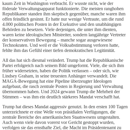
kaum Zeit in Washington verbracht. Er wusste nicht, wie der
föderale Verwaltungsapparat funktionierte. Die meisten ranghohen
Republikaner standen ihm skeptisch gegenüber, manche waren ihm
offen feindlich gesinnt. Er hatte nur wenige Vertraute, um die rund
4.000 politischen Posten in der Exekutive und den unabhängigen
Behörden zu besetzen. Viele derjenigen, die unter ihm dienten,
waren keine ideologischen Mitstreiter, sondern langjährige Vertreter
der konservativen Bewegung – manche sogar ausgewiesene
Technokraten. Und weil er die Volksabstimmung verloren hatte,
fehlte ihm das Gefühl einer tiefen demokratischen Legitimität.
All das hat sich diesmal verändert. Trump hat die Republikanische
Partei erfolgreich nach seinem Bild umgeformt. Viele, die sich ihm
früher widersetzten, haben die Politik verlassen – oder sich, wie
Lindsey Graham, in seine treuesten Anhänger verwandelt. Die
MAGA-Bewegung hat eine Pipeline überzeugter Ideologen
aufgebaut, die rasch zentrale Posten in Regierung und Verwaltung
übernommen haben. Und 2024 gewann Trump die Mehrheit der
Stimmen – was ihm ein deutlich stärkeres Mandat verschafft hat.
Trump hat dieses Mandat aggressiv genutzt. In den ersten 100 Tagen
unterzeichnete er eine Welle von präsidialen Verfügungen, die
zentrale Bereiche des amerikanischen Staatswesens umgestalten.
Auch wenn viele davon vorerst vor Gericht gestoppt wurden,
verfolgen sie das ernsthafte Ziel, die Macht im Präsidentenamt zu