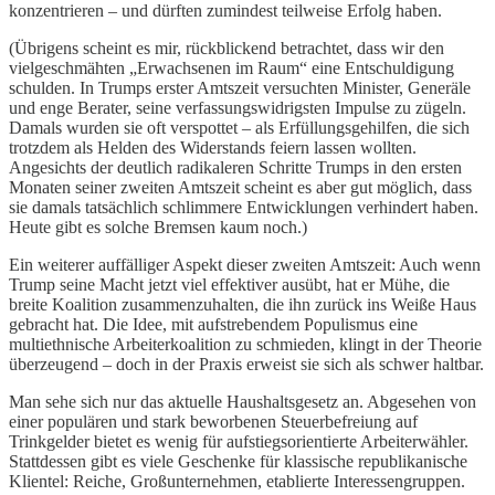
konzentrieren – und dürften zumindest teilweise Erfolg haben.
(Übrigens scheint es mir, rückblickend betrachtet, dass wir den
vielgeschmähten „Erwachsenen im Raum“ eine Entschuldigung
schulden. In Trumps erster Amtszeit versuchten Minister, Generäle
und enge Berater, seine verfassungswidrigsten Impulse zu zügeln.
Damals wurden sie oft verspottet – als Erfüllungsgehilfen, die sich
trotzdem als Helden des Widerstands feiern lassen wollten.
Angesichts der deutlich radikaleren Schritte Trumps in den ersten
Monaten seiner zweiten Amtszeit scheint es aber gut möglich, dass
sie damals tatsächlich schlimmere Entwicklungen verhindert haben.
Heute gibt es solche Bremsen kaum noch.)
Ein weiterer auffälliger Aspekt dieser zweiten Amtszeit: Auch wenn
Trump seine Macht jetzt viel effektiver ausübt, hat er Mühe, die
breite Koalition zusammenzuhalten, die ihn zurück ins Weiße Haus
gebracht hat. Die Idee, mit aufstrebendem Populismus eine
multiethnische Arbeiterkoalition zu schmieden, klingt in der Theorie
überzeugend – doch in der Praxis erweist sie sich als schwer haltbar.
Man sehe sich nur das aktuelle Haushaltsgesetz an. Abgesehen von
einer populären und stark beworbenen Steuerbefreiung auf
Trinkgelder bietet es wenig für aufstiegsorientierte Arbeiterwähler.
Stattdessen gibt es viele Geschenke für klassische republikanische
Klientel: Reiche, Großunternehmen, etablierte Interessengruppen.