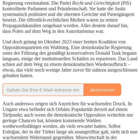
Regierung vereinnahmt. Die Partei
Recht und Gerechtigkeit
(PiS)
kontrollierte Parlament und Präsidentschaft. Sie hatte die Justiz
systematisch politisiert und die obersten Gerichte mit Parteigängern
besetzt. Die öffentlich-rechtlichen Medien waren zu reinen
Propagandakanälen umgebaut worden. Alles deutete darauf hin,
dass Polen auf dem Weg in den Autoritarismus war.
Und doch gelang im Oktober 2023 einer breiten Koalition von
Oppositionsparteien ein Wahlsieg. Eine demokratische Regierung
unter der Führung des gemäßigt konservativen Donald Tusk begann
langsam, einige der institutionellen Schäden zu reparieren. Das Land
schien auf dem Weg zu einem demokratischen Wiederaufbruch –
etwas, das viele noch wenige Jahre zuvor für nahezu ausgeschlossen
gehalten hatten.
Abonnieren
Auch anderswo zeigen sich Anzeichen für wachsenden Druck. In
Ungarn etwa befindet sich Orbáns Popularität derzeit auf einem
Tiefpunkt; auch wenn die demokratische Opposition weiterhin nur
geringe Chancen hat, könnten kommende Wahlen
wettbewerbsfähiger werden, als viele erwartet hatten. Selbst
Erdoğan, der in der Türkei lange als unangreifbar galt, sieht sich nun
wachsendem Widerstand gegenüber. Misswirtschaft in der