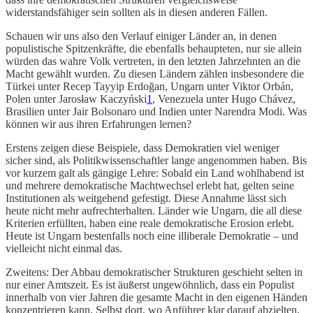
widerstandsfähiger sein sollten als in diesen anderen Fällen.
Schauen wir uns also den Verlauf einiger Länder an, in denen
populistische Spitzenkräfte, die ebenfalls behaupteten, nur sie allein
würden das wahre Volk vertreten, in den letzten Jahrzehnten an die
Macht gewählt wurden. Zu diesen Ländern zählen insbesondere die
Türkei unter Recep Tayyip Erdoğan, Ungarn unter Viktor Orbán,
Polen unter Jarosław Kaczyński
1
, Venezuela unter Hugo Chávez,
Brasilien unter Jair Bolsonaro und Indien unter Narendra Modi. Was
können wir aus ihren Erfahrungen lernen?
Erstens zeigen diese Beispiele, dass Demokratien viel weniger
sicher sind, als Politikwissenschaftler lange angenommen haben. Bis
vor kurzem galt als gängige Lehre: Sobald ein Land wohlhabend ist
und mehrere demokratische Machtwechsel erlebt hat, gelten seine
Institutionen als weitgehend gefestigt. Diese Annahme lässt sich
heute nicht mehr aufrechterhalten. Länder wie Ungarn, die all diese
Kriterien erfüllten, haben eine reale demokratische Erosion erlebt.
Heute ist Ungarn bestenfalls noch eine illiberale Demokratie – und
vielleicht nicht einmal das.
Zweitens: Der Abbau demokratischer Strukturen geschieht selten in
nur einer Amtszeit. Es ist äußerst ungewöhnlich, dass ein Populist
innerhalb von vier Jahren die gesamte Macht in den eigenen Händen
konzentrieren kann. Selbst dort, wo Anführer klar darauf abzielten,