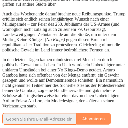
griffen auf andere Städte über.
Auch das Wochenende darauf brachte neue Reibungspunkte. Trump
erfüllte sich endlich seinen langjährigen Wunsch nach einer
Militärparade – zur Feier des 250. Jubiläums der US-Armee (und
womöglich nicht zufällig auch zu seinem 79. Geburtstag).
Landesweit gingen Zehntausende auf die Straße, um unter dem
Motto „Keine Könige“ (
No Kings)
gegen diesen Bruch mit
republikanischer Tradition zu protestieren. Gleichzeitig nimmt die
politische Gewalt im Land immer bedrohlichere Formen an.
In den letzten Tagen kamen mindestens drei Menschen durch
politische Gewalt ums Leben. In Utah wurde ein Unbeteiligter unter
unklaren Umständen bei einer No Kings-Demo getötet. Arturo
Gamboa hatte sich offenbar von der Menge entfernt, ein Gewehr
gezogen und wollte auf Demonstrierende schießen. Ein namentlich
nicht genannter Teilnehmer des Sicherheitsteams der Protestierenden
bemerkte Gamboa, zog eine Handfeuerwaffe und gab mehrere
Schüsse ab. Tragischerweise traf einer davon einen Unbeteiligten:
Arthur Folasa Ah Loo, ein Modedesigner, der später an seinen
Verletzungen starb.
Abonnieren