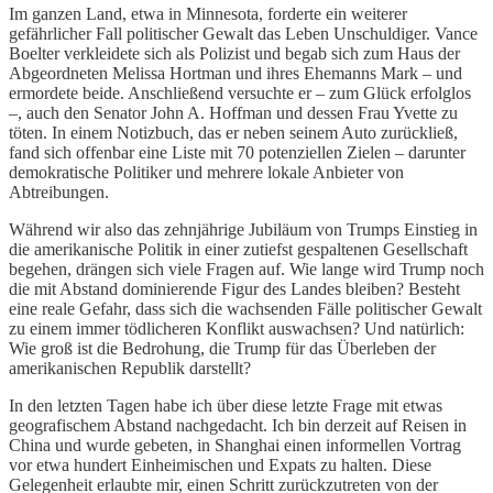
Im ganzen Land, etwa in Minnesota, forderte ein weiterer
gefährlicher Fall politischer Gewalt das Leben Unschuldiger. Vance
Boelter verkleidete sich als Polizist und begab sich zum Haus der
Abgeordneten Melissa Hortman und ihres Ehemanns Mark – und
ermordete beide. Anschließend versuchte er – zum Glück erfolglos
–, auch den Senator John A. Hoffman und dessen Frau Yvette zu
töten. In einem Notizbuch, das er neben seinem Auto zurückließ,
fand sich offenbar eine Liste mit 70 potenziellen Zielen – darunter
demokratische Politiker und mehrere lokale Anbieter von
Abtreibungen.
Während wir also das zehnjährige Jubiläum von Trumps Einstieg in
die amerikanische Politik in einer zutiefst gespaltenen Gesellschaft
begehen, drängen sich viele Fragen auf. Wie lange wird Trump noch
die mit Abstand dominierende Figur des Landes bleiben? Besteht
eine reale Gefahr, dass sich die wachsenden Fälle politischer Gewalt
zu einem immer tödlicheren Konflikt auswachsen? Und natürlich:
Wie groß ist die Bedrohung, die Trump für das Überleben der
amerikanischen Republik darstellt?
In den letzten Tagen habe ich über diese letzte Frage mit etwas
geografischem Abstand nachgedacht. Ich bin derzeit auf Reisen in
China und wurde gebeten, in Shanghai einen informellen Vortrag
vor etwa hundert Einheimischen und Expats zu halten. Diese
Gelegenheit erlaubte mir, einen Schritt zurückzutreten von der