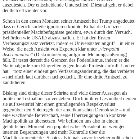
auszutesten. Der entscheidende Unterschied: Diesmal geht er dabei
deutlich effizienter vor.
Schon in den ersten Monaten seiner Amtszeit hat Trump angedeutet,
dass er Gerichtsurteile ignorieren könnte. Er hat die Grenzen
präsidentieller Machtbefugnisse gedehnt, etwa durch den Versuch,
Behörden wie USAID abzuschaffen. Er hat den Ersten
Verfassungszusatz verletzt, indem er Universitäten angriff – in einer
Weise, die nach Ansicht von Experten klar unter „
viewpoint
discrimination
“ (Diskriminierung aufgrund Meinungsäußerung)
fällt. Er testet derzeit die Grenzen des Föderalismus, indem er die
Nationalgarde zum Eingreifen gegen lokale Proteste aufruft. Und er
hat – trotz einer eindeutigen Verfassungsänderung, die das verbietet
– mehrfach laut darüber nachgedacht, für eine dritte Amtszeit zu
kandidieren.
Bislang sind einige dieser Schritte und viele dieser Aussagen als
politische Testballons zu verstehen. Doch in ihrer Gesamtheit deuten
sie auf zweierlei hin: einen grundlegenden Respektverlust
gegenüber den Spielregeln der amerikanischen Demokratie – und
eine wachsende Bereitschaft, seine Überzeugungen in konkrete
Machtpolitik zu übersetzen. Wir befinden uns also in einem
gefährlichen Moment: ein populistischer Präsident mit weniger
internen Begrenzungen und mehr Kontrolle über die
Machtinstrumente des Staates als jemals zuvor in seiner politischen