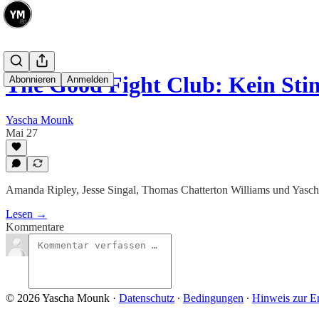
The Good Fight Club: Kein 
Abonnieren
Anmelden
Yascha Mounk
Mai 27
Amanda Ripley, Jesse Singal, Thomas Chatterton Williams und Yasch
Lesen →
Kommentare
© 2026 Yascha Mounk
·
Datenschutz
∙
Bedingungen
∙
Hinweis zur E