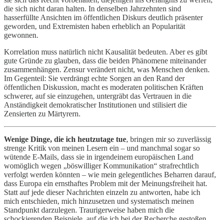
die sich nicht daran halten. In denselben Jahrzehnten sind
hasserfüllte Ansichten im öffentlichen Diskurs deutlich präsenter
geworden, und Extremisten haben erheblich an Popularität
gewonnen.
Korrelation muss natürlich nicht Kausalität bedeuten. Aber es gibt
gute Gründe zu glauben, dass die beiden Phänomene miteinander
zusammenhängen. Zensur verändert nicht, was Menschen denken.
Im Gegenteil: Sie verdrängt echte Sorgen an den Rand der
öffentlichen Diskussion, macht es moderaten politischen Kräften
schwerer, auf sie einzugehen, untergräbt das Vertrauen in die
Anständigkeit demokratischer Institutionen und stilisiert die
Zensierten zu Märtyrern.
Wenige Dinge, die ich heutzutage tue
, bringen mir so zuverlässig
strenge Kritik von meinen Lesern ein – und manchmal sogar so
wütende E-Mails, dass sie in irgendeinem europäischen Land
womöglich wegen „böswilliger Kommunikation“ strafrechtlich
verfolgt werden könnten – wie mein gelegentliches Beharren darauf,
dass Europa ein ernsthaftes Problem mit der Meinungsfreiheit hat.
Statt auf jede dieser Nachrichten einzeln zu antworten, habe ich
mich entschieden, mich hinzusetzen und systematisch meinen
Standpunkt darzulegen. Traurigerweise haben mich die
schockierenden Beispiele, auf die ich bei der Recherche gestoßen