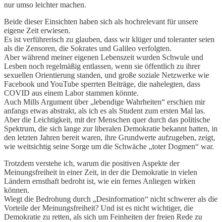
nur umso leichter machen.
Beide dieser Einsichten haben sich als hochrelevant für unsere
eigene Zeit erwiesen.
Es ist verführerisch zu glauben, dass wir klüger und toleranter seien
als die Zensoren, die Sokrates und Galileo verfolgten.
Aber während meiner eigenen Lebenszeit wurden Schwule und
Lesben noch regelmäßig entlassen, wenn sie öffentlich zu ihrer
sexuellen Orientierung standen, und große soziale Netzwerke wie
Facebook und YouTube sperrten Beiträge, die nahelegten, dass
COVID aus einem Labor stammen könnte.
Auch Mills Argument über „lebendige Wahrheiten“ erschien mir
anfangs etwas abstrakt, als ich es als Student zum ersten Mal las.
Aber die Leichtigkeit, mit der Menschen quer durch das politische
Spektrum, die sich lange zur liberalen Demokratie bekannt hatten, in
den letzten Jahren bereit waren, ihre Grundwerte aufzugeben, zeigt,
wie weitsichtig seine Sorge um die Schwäche „toter Dogmen“ war.
Trotzdem verstehe ich, warum die positiven Aspekte der
Meinungsfreiheit in einer Zeit, in der die Demokratie in vielen
Ländern ernsthaft bedroht ist, wie ein fernes Anliegen wirken
können.
Wiegt die Bedrohung durch „Desinformation“ nicht schwerer als die
Vorteile der Meinungsfreiheit? Und ist es nicht wichtiger, die
Demokratie zu retten, als sich um Feinheiten der freien Rede zu