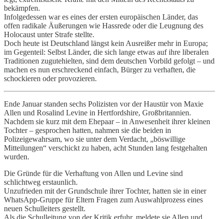
bekämpfen.
Infolgedessen war es eines der ersten europäischen Länder, das
offen radikale Äußerungen wie Hassrede oder die Leugnung des
Holocaust unter Strafe stellte.
Doch heute ist Deutschland längst kein Ausreißer mehr in Europa;
im Gegenteil: Selbst Länder, die sich lange etwas auf ihre liberalen
Traditionen zugutehielten, sind dem deutschen Vorbild gefolgt – und
machen es nun erschreckend einfach, Bürger zu verhaften, die
schockieren oder provozieren.
Ende Januar standen sechs Polizisten vor der Haustür von Maxie
Allen und Rosalind Levine in Hertfordshire, Großbritannien.
Nachdem sie kurz mit dem Ehepaar – in Anwesenheit ihrer kleinen
Tochter – gesprochen hatten, nahmen sie die beiden in
Polizeigewahrsam, wo sie unter dem Verdacht, „böswillige
Mitteilungen“ verschickt zu haben, acht Stunden lang festgehalten
wurden.
Die Gründe für die Verhaftung von Allen und Levine sind
schlichtweg erstaunlich.
Unzufrieden mit der Grundschule ihrer Tochter, hatten sie in einer
WhatsApp-Gruppe für Eltern Fragen zum Auswahlprozess eines
neuen Schulleiters gestellt.
Als die Schulleitung von der Kritik erfuhr, meldete sie Allen und