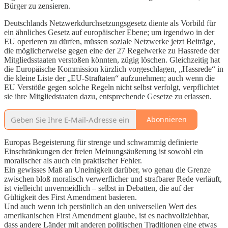
Bürger zu zensieren.
Deutschlands Netzwerkdurchsetzungsgesetz diente als Vorbild für
ein ähnliches Gesetz auf europäischer Ebene; um irgendwo in der
EU operieren zu dürfen, müssen soziale Netzwerke jetzt Beiträge,
die möglicherweise gegen eine der 27 Regelwerke zu Hassrede der
Mitgliedsstaaten verstoßen könnten, zügig löschen. Gleichzeitig hat
die Europäische Kommission kürzlich vorgeschlagen, „Hassrede“ in
die kleine Liste der „EU-Straftaten“ aufzunehmen; auch wenn die
EU Verstöße gegen solche Regeln nicht selbst verfolgt, verpflichtet
sie ihre Mitgliedstaaten dazu, entsprechende Gesetze zu erlassen.
Abonnieren
Europas Begeisterung für strenge und schwammig definierte
Einschränkungen der freien Meinungsäußerung ist sowohl ein
moralischer als auch ein praktischer Fehler.
Ein gewisses Maß an Uneinigkeit darüber, wo genau die Grenze
zwischen bloß moralisch verwerflicher und strafbarer Rede verläuft,
ist vielleicht unvermeidlich – selbst in Debatten, die auf der
Gültigkeit des First Amendment basieren.
Und auch wenn ich persönlich an den universellen Wert des
amerikanischen First Amendment glaube, ist es nachvollziehbar,
dass andere Länder mit anderen politischen Traditionen eine etwas