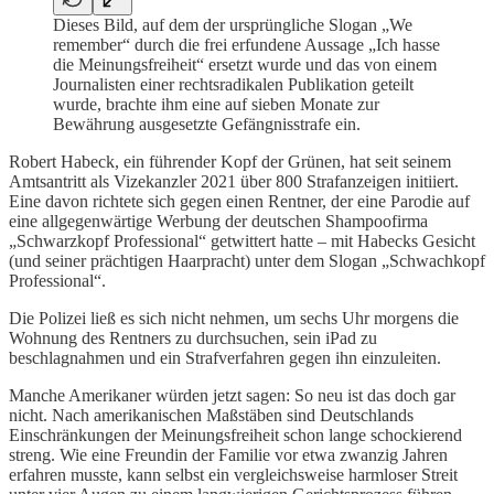
Dieses Bild, auf dem der ursprüngliche Slogan „We
remember“ durch die frei erfundene Aussage „Ich hasse
die Meinungsfreiheit“ ersetzt wurde und das von einem
Journalisten einer rechtsradikalen Publikation geteilt
wurde, brachte ihm eine auf sieben Monate zur
Bewährung ausgesetzte Gefängnisstrafe ein.
Robert Habeck, ein führender Kopf der Grünen, hat seit seinem
Amtsantritt als Vizekanzler 2021 über 800 Strafanzeigen initiiert.
Eine davon richtete sich gegen einen Rentner, der eine Parodie auf
eine allgegenwärtige Werbung der deutschen Shampoofirma
„Schwarzkopf Professional“ getwittert hatte – mit Habecks Gesicht
(und seiner prächtigen Haarpracht) unter dem Slogan „Schwachkopf
Professional“.
Die Polizei ließ es sich nicht nehmen, um sechs Uhr morgens die
Wohnung des Rentners zu durchsuchen, sein iPad zu
beschlagnahmen und ein Strafverfahren gegen ihn einzuleiten.
Manche Amerikaner würden jetzt sagen: So neu ist das doch gar
nicht. Nach amerikanischen Maßstäben sind Deutschlands
Einschränkungen der Meinungsfreiheit schon lange schockierend
streng. Wie eine Freundin der Familie vor etwa zwanzig Jahren
erfahren musste, kann selbst ein vergleichsweise harmloser Streit