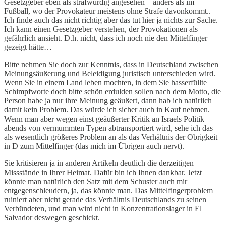
Gesetzgeber eben als strafwürdig angesehen – anders als im
Fußball, wo der Provokateur meistens ohne Strafe davonkommt..
Ich finde auch das nicht richtig aber das tut hier ja nichts zur Sache.
Ich kann einen Gesetzgeber verstehen, der Provokationen als
gefährlich ansieht. D.h. nicht, dass ich noch nie den Mittelfinger
gezeigt hätte…
Bitte nehmen Sie doch zur Kenntnis, dass in Deutschland zwischen
Meinungsäußerung und Beleidigung juristisch unterschieden wird.
Wenn Sie in einem Land leben mochten, in dem Sie hasserfüllte
Schimpfworte doch bitte schön erdulden sollen nach dem Motto, die
Person habe ja nur ihre Meinung geäußert, dann hab ich natürlich
damit kein Problem. Das würde ich sicher auch in Kauf nehmen.
Wenn man aber wegen einst geäußerter Kritik an Israels Politik
abends von vermummten Typen abtransportiert wird, sehe ich das
als wesentlich größeres Problem an als das Verhältnis der Obrigkeit
in D zum Mittelfinger (das mich im Übrigen auch nervt).
Sie kritisieren ja in anderen Artikeln deutlich die derzeitigen
Missstände in Ihrer Heimat. Dafür bin ich Ihnen dankbar. Jetzt
könnte man natürlich den Satz mit dem Schuster auch mir
entgegenschleudern, ja, das könnte man. Das Mittelfingerproblem
ruiniert aber nicht gerade das Verhältnis Deutschlands zu seinen
Verbündeten, und man wird nicht in Konzentrationslager in El
Salvador deswegen geschickt.