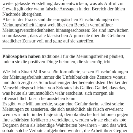
weiter gefasste Vorstellung davon entwickeln, was als Aufruf zur
Gewalt gilt oder wann falsche Aussagen in den Bereich der üblen
Nachrede übergehen.
Aber in der Praxis sind die europäischen Einschränkungen der
Meinungsfreiheit längst weit über den Bereich vernünftiger
Meinungsverschiedenheiten hinausgeschossen: Sie sind inzwischen
so umfassend, dass alle klassischen Argumente über die Gefahren
staatlicher Zensur voll und ganz auf sie zutreffen.
Philosophen haben
traditionell für die Meinungsfreiheit plädiert,
indem sie die positiven Dinge betonten, die sie ermöglicht.
Wie John Stuart Mill so schön formulierte, setzen Einschränkungen
der Meinungsfreiheit immer die Unfehlbarkeit des Zensors voraus;
und doch zeigt das Schicksal einiger der bedeutendsten Denker der
Menschheitsgeschichte, von Sokrates bis Galileo Galilei, dass das,
was heute als unumstößlich wahr erscheint, sich morgen als
offensichtlich falsch herausstellen kann.
Es gibt, wie Mill anmerkte, sogar eine Gefahr darin, selbst solche
Meinungen zu zensieren, die sich tatsächlich als falsch erweisen;
wenn wir nicht in der Lage sind, demokratische Institutionen gegen
ihre schärfsten Kritiker zu verteidigen, werden wir sie eher als tote
Dogmen denn als lebendige Wahrheiten bewahren – und das wird,
sobald solche Verbote aufgehoben werden, die Arbeit ihrer Gegner