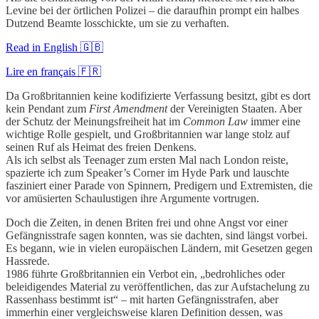
Levine bei der örtlichen Polizei – die daraufhin prompt ein halbes
Dutzend Beamte losschickte, um sie zu verhaften.
Read in English 🇬🇧
Lire en français 🇫🇷
Da Großbritannien keine kodifizierte Verfassung besitzt, gibt es dort
kein Pendant zum
First Amendment
der Vereinigten Staaten. Aber
der Schutz der Meinungsfreiheit hat im
Common Law
immer eine
wichtige Rolle gespielt, und Großbritannien war lange stolz auf
seinen Ruf als Heimat des freien Denkens.
Als ich selbst als Teenager zum ersten Mal nach London reiste,
spazierte ich zum Speaker’s Corner im Hyde Park und lauschte
fasziniert einer Parade von Spinnern, Predigern und Extremisten, die
vor amüsierten Schaulustigen ihre Argumente vortrugen.
Doch die Zeiten, in denen Briten frei und ohne Angst vor einer
Gefängnisstrafe sagen konnten, was sie dachten, sind längst vorbei.
Es begann, wie in vielen europäischen Ländern, mit Gesetzen gegen
Hassrede.
1986 führte Großbritannien ein Verbot ein, „bedrohliches oder
beleidigendes Material zu veröffentlichen, das zur Aufstachelung zu
Rassenhass bestimmt ist“ – mit harten Gefängnisstrafen, aber
immerhin einer vergleichsweise klaren Definition dessen, was