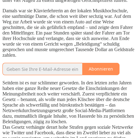
unter vier Augen zu einem langwierigen Gerichtsprozess führen.
Damals war sie Klavierlehrerin an der lokalen Musikhochschule,
eine sanftmütige Dame, die schon weit über sechzig war. Auf dem
Weg zur Arbeit wurde sie von einem Auto auf eine Weise
geschnitten, die sie als gefährlich empfand – und zeigte dem Fahrer
den Mittelfinger. Ein paar Stunden später stand der Fahrer am Tor
ihrer Hochschule und verlangte, dass sie sich ausweise. Am Ende
wurde sie von einem Gericht wegen „Beleidigung“ schuldig
gesprochen und musste umgerechnet Tausende Dollar an Geldstrafe
zahlen.
Abonnieren
Seitdem ist es nur schlimmer geworden. In den letzten zehn Jahren
haben eine ganze Reihe neuer Gesetze die Einschränkungen der
Meinungsfreiheit noch weiter verschärft. Zuerst verpflichtete ein
Gesetz – benannt, als wolle man jedes Klischee über die deutsche
Sprache als schwerfällig und bürokratisch bestätigen – das
Netzwerkdurchsetzungsgesetz große Social-Media-Plattformen
dazu, mutmaßlich illegale Inhalte, von Hassrede bis zu persönlichen
Beleidigungen, zügig zu löschen.
Das Gesetz verhängte derart hohe Strafen gegen soziale Netzwerke
wie Twitter und Facebook, dass diese im Zweifel lieber zu viel als