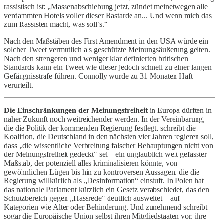
rassistisch ist: „Massenabschiebung jetzt, zündet meinetwegen alle
verdammten Hotels voller dieser Bastarde an... Und wenn mich das
zum Rassisten macht, was soll’s.“
Nach den Maßstäben des First Amendment in den USA würde ein
solcher Tweet vermutlich als geschützte Meinungsäußerung gelten.
Nach den strengeren und weniger klar definierten britischen
Standards kann ein Tweet wie dieser jedoch schnell zu einer langen
Gefängnisstrafe führen. Connolly wurde zu 31 Monaten Haft
verurteilt.
Die Einschränkungen der Meinungsfreiheit
in Europa dürften in
naher Zukunft noch weitreichender werden. In der Vereinbarung,
die die Politik der kommenden Regierung festlegt, schreibt die
Koalition, die Deutschland in den nächsten vier Jahren regieren soll,
dass „die wissentliche Verbreitung falscher Behauptungen nicht von
der Meinungsfreiheit gedeckt“ sei – ein unglaublich weit gefasster
Maßstab, der potenziell alles kriminalisieren könnte, von
gewöhnlichen Lügen bis hin zu kontroversen Aussagen, die die
Regierung willkürlich als „Desinformation“ einstuft. In Polen hat
das nationale Parlament kürzlich ein Gesetz verabschiedet, das den
Schutzbereich gegen „Hassrede“ deutlich ausweitet – auf
Kategorien wie Alter oder Behinderung. Und zunehmend schreibt
sogar die Europäische Union selbst ihren Mitgliedstaaten vor, ihre