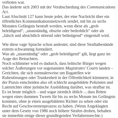
verboten war.
Das änderte sich 2003 mit der Verabschiedung des
Communications
Act
.
Laut Abschnitt 127 kann heute jeder, der eine Nachricht über ein
öffentliches Kommunikationsnetzwerk sendet, mit bis zu sechs
Monaten Gefängnis bestraft werden, wenn diese als „grob
beleidigend“, „unanständig, obszön oder bedrohlich“ oder als
„falsch und absichtlich störend oder belästigend“ eingestuft wird.
Wie diese vage Sprache schon andeutet, sind diese Straftatbestände
extrem schwammig formuliert.
Was als „unanständig“ oder „grob beleidigend“ gilt, liegt ganz im
Auge des Betrachters.
Noch schlimmer wird es dadurch, dass britische Bürger wegen
solcher Äußerungen vor sogenannten
Magistrates’ Courts
landen –
Gerichten, die sich normalerweise um Bagatellen wie
Ruhestörungen oder Trunkenheit in der Öffentlichkeit kümmern; in
der Praxis entscheiden also oft schlecht ausgebildete Polizisten und
Laienrichter ohne juristische Ausbildung darüber, was strafbar ist.
Es ist heute möglich – und sogar ziemlich üblich –, dass Briten
wegen eines dummen Tweets für bis zu sechs Monate ins Gefängnis
kommen, ohne je einen ausgebildeten Richter zu sehen oder ein
Recht auf Geschworenenprozess zu haben. (Wenn Angeklagten
unter dem Gesetz von 1986 noch höhere Strafen drohen, behalten
sie immerhin einige dieser grundlegenden Verfahrensrechte.)