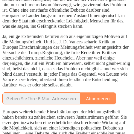
bin, nur noch mehr davon überzeugt, wie gravierend das Problem
ist. Ohne eine ernsthafte öffentliche Debatte darüber sind
europäische Länder langsam in einen Zustand hineingerutscht, in
dem der Staat mit erschreckender Leichtigkeit Menschen für das,
was sie sagen, ins Gefängnis stecken kann.
Ja, einige Extremisten berufen sich aus eigennützigen Motiven auf
die Meinungsfreiheit. Und ja, J. D. Vances scharfe Kritik an
Europas Einschränkungen der Meinungsfreiheit war angesichts der
Versuche der Trump-Regierung, die freie Rede ihrer Kritiker
einzuschüchtern, ziemliche Heuchelei. Aber nur weil einige
derjenigen, die auf ein Problem hinweisen, selbst nicht glaubwürdig
sind, heißt das nicht, dass es das Problem nicht gibt – und wer sich
blind darauf versteift, in jeder Frage das Gegenteil von Leuten wie
Vance zu vertreten, überlässt ihnen letztlich die Entscheidung
darüber, was er oder sie selbst glaubt.
Abonnieren
Europas weitreichende Einschränkungen der Meinungsfreiheit
haben bereits zu zahlreichen schweren Justizirrtümern geführt. Sie
erzeugen inzwischen eine erhebliche abschreckende Wirkung auf
die Möglichkeit, sich an einer lebendigen politischen Debatte zu
beteiligen – eine Debatte, die auch die Freiheit einschließen muss,