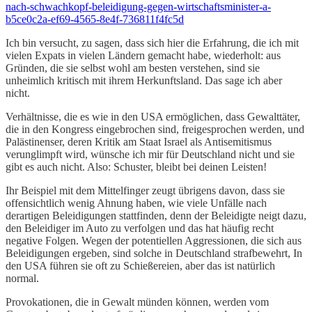
nach-schwachkopf-beleidigung-gegen-wirtschaftsminister-a-
b5ce0c2a-ef69-4565-8e4f-736811f4fc5d
Ich bin versucht, zu sagen, dass sich hier die Erfahrung, die ich mit
vielen Expats in vielen Ländern gemacht habe, wiederholt: aus
Gründen, die sie selbst wohl am besten verstehen, sind sie
unheimlich kritisch mit ihrem Herkunftsland. Das sage ich aber
nicht.
Verhältnisse, die es wie in den USA ermöglichen, dass Gewalttäter,
die in den Kongress eingebrochen sind, freigesprochen werden, und
Palästinenser, deren Kritik am Staat Israel als Antisemitismus
verunglimpft wird, wünsche ich mir für Deutschland nicht und sie
gibt es auch nicht. Also: Schuster, bleibt bei deinen Leisten!
Ihr Beispiel mit dem Mittelfinger zeugt übrigens davon, dass sie
offensichtlich wenig Ahnung haben, wie viele Unfälle nach
derartigen Beleidigungen stattfinden, denn der Beleidigte neigt dazu,
den Beleidiger im Auto zu verfolgen und das hat häufig recht
negative Folgen. Wegen der potentiellen Aggressionen, die sich aus
Beleidigungen ergeben, sind solche in Deutschland strafbewehrt, In
den USA führen sie oft zu Schießereien, aber das ist natürlich
normal.
Provokationen, die in Gewalt münden können, werden vom