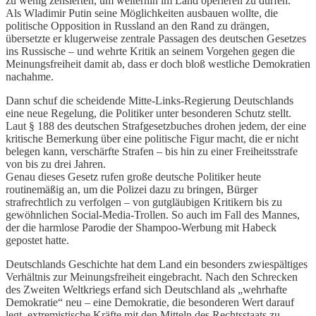
zu wenig zensierten, um weiterhin im Land operieren zu dürfen.
Als Wladimir Putin seine Möglichkeiten ausbauen wollte, die
politische Opposition in Russland an den Rand zu drängen,
übersetzte er klugerweise zentrale Passagen des deutschen Gesetzes
ins Russische – und wehrte Kritik an seinem Vorgehen gegen die
Meinungsfreiheit damit ab, dass er doch bloß westliche Demokratien
nachahme.
Dann schuf die scheidende Mitte-Links-Regierung Deutschlands
eine neue Regelung, die Politiker unter besonderen Schutz stellt.
Laut § 188 des deutschen Strafgesetzbuches drohen jedem, der eine
kritische Bemerkung über eine politische Figur macht, die er nicht
belegen kann, verschärfte Strafen – bis hin zu einer Freiheitsstrafe
von bis zu drei Jahren.
Genau dieses Gesetz rufen große deutsche Politiker heute
routinemäßig an, um die Polizei dazu zu bringen, Bürger
strafrechtlich zu verfolgen – von gutgläubigen Kritikern bis zu
gewöhnlichen Social-Media-Trollen. So auch im Fall des Mannes,
der die harmlose Parodie der Shampoo-Werbung mit Habeck
gepostet hatte.
Deutschlands Geschichte hat dem Land ein besonders zwiespältiges
Verhältnis zur Meinungsfreiheit eingebracht. Nach den Schrecken
des Zweiten Weltkriegs erfand sich Deutschland als „wehrhafte
Demokratie“ neu – eine Demokratie, die besonderen Wert darauf
legt, extremistische Kräfte mit den Mitteln des Rechtsstaats zu