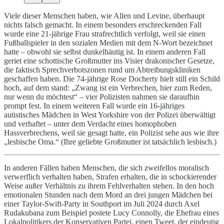
Viele dieser Menschen haben, wie Allen und Levine, überhaupt
nichts falsch gemacht. In einem besonders erschreckenden Fall
wurde eine 21-jährige Frau strafrechtlich verfolgt, weil sie einen
Fußballspieler in den sozialen Medien mit dem N-Wort bezeichnet
hatte – obwohl sie selbst dunkelhäutig ist. In einem anderen Fall
geriet eine schottische Großmutter ins Visier drakonischer Gesetze,
die faktisch Sprechverbotszonen rund um Abtreibungskliniken
geschaffen haben. Die 74-jährige Rose Docherty hielt still ein Schild
hoch, auf dem stand: „Zwang ist ein Verbrechen, hier zum Reden,
nur wenn du möchtest“ – vier Polizisten nahmen sie daraufhin
prompt fest. In einem weiteren Fall wurde ein 16-jähriges
autistisches Mädchen in West Yorkshire von der Polizei überwältigt
und verhaftet – unter dem Verdacht eines homophoben
Hassverbrechens, weil sie gesagt hatte, ein Polizist sehe aus wie ihre
„lesbische Oma.“ (Ihre geliebte Großmutter ist tatsächlich lesbisch.)
In anderen Fällen haben Menschen, die sich zweifellos moralisch
verwerflich verhalten haben, Strafen erhalten, die in schockierender
Weise außer Verhältnis zu ihrem Fehlverhalten stehen. In den hoch
emotionalen Stunden nach dem Mord an drei jungen Mädchen bei
einer Taylor-Swift-Party in Southport im Juli 2024 durch Axel
Rudakubana zum Beispiel postete Lucy Connolly, die Ehefrau eines
Lokalpolitikers der Konservativen Partei, einen Tweet, der eindeutig