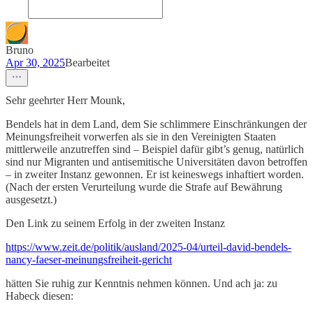
Bruno
Apr 30, 2025
Bearbeitet
Sehr geehrter Herr Mounk,
Bendels hat in dem Land, dem Sie schlimmere Einschränkungen der
Meinungsfreiheit vorwerfen als sie in den Vereinigten Staaten
mittlerweile anzutreffen sind – Beispiel dafür gibt’s genug, natürlich
sind nur Migranten und antisemitische Universitäten davon betroffen
– in zweiter Instanz gewonnen. Er ist keineswegs inhaftiert worden.
(Nach der ersten Verurteilung wurde die Strafe auf Bewährung
ausgesetzt.)
Den Link zu seinem Erfolg in der zweiten Instanz
https://www.zeit.de/politik/ausland/2025-04/urteil-david-bendels-
nancy-faeser-meinungsfreiheit-gericht
hätten Sie ruhig zur Kenntnis nehmen können. Und ach ja: zu
Habeck diesen: