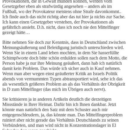
Provokationen, die in Gewalt münden können, werden vom
Gesetzgeber eben als strafwürdig angesehen – anders als im
Fußball, wo der Provokateur meistens ohne Strafe davonkommt..
Ich finde auch das nicht richtig aber das tut hier ja nichts zur Sache.
Ich kann einen Gesetzgeber verstehen, der Provokationen als
gefährlich ansieht. D.h. nicht, dass ich noch nie den Mittelfinger
gezeigt hätte…
Bitte nehmen Sie doch zur Kenntnis, dass in Deutschland zwischen
Meinungsäußerung und Beleidigung juristisch unterschieden wird.
Wenn Sie in einem Land leben mochten, in dem Sie hasserfüllte
Schimpfworte doch bitte schön erdulden sollen nach dem Motto, die
Person habe ja nur ihre Meinung geäußert, dann hab ich natürlich
damit kein Problem. Das würde ich sicher auch in Kauf nehmen.
Wenn man aber wegen einst geäußerter Kritik an Israels Politik
abends von vermummten Typen abtransportiert wird, sehe ich das
als wesentlich größeres Problem an als das Verhältnis der Obrigkeit
in D zum Mittelfinger (das mich im Übrigen auch nervt).
Sie kritisieren ja in anderen Artikeln deutlich die derzeitigen
Missstände in Ihrer Heimat. Dafür bin ich Ihnen dankbar. Jetzt
könnte man natürlich den Satz mit dem Schuster auch mir
entgegenschleudern, ja, das könnte man. Das Mittelfingerproblem
ruiniert aber nicht gerade das Verhältnis Deutschlands zu seinen
Verbündeten, und man wird nicht in Konzentrationslager in El