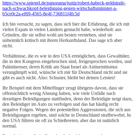
https://www.spiegel.de/panorama/justiz/robert-habeck-geldstrafe-
nach-schwachkopf-beleidigung-gegen-wirtschaftsminister-a-
b5ce0c2a-ef69-4565-8e4f-736811f4fc5d
Ich bin versucht, zu sagen, dass sich hier die Erfahrung, die ich mit
vielen Expats in vielen Ländern gemacht habe, wiederholt: aus
Gründen, die sie selbst wohl am besten verstehen, sind sie
unheimlich kritisch mit ihrem Herkunftsland. Das sage ich aber
nicht.
Verhältnisse, die es wie in den USA ermöglichen, dass Gewalttäter,
die in den Kongress eingebrochen sind, freigesprochen werden, und
Palästinenser, deren Kritik am Staat Israel als Antisemitismus
verunglimpft wird, wünsche ich mir für Deutschland nicht und sie
gibt es auch nicht. Also: Schuster, bleibt bei deinen Leisten!
Ihr Beispiel mit dem Mittelfinger zeugt übrigens davon, dass sie
offensichtlich wenig Ahnung haben, wie viele Unfälle nach
derartigen Beleidigungen stattfinden, denn der Beleidigte neigt dazu,
den Beleidiger im Auto zu verfolgen und das hat häufig recht
negative Folgen. Wegen der potentiellen Aggressionen, die sich aus
Beleidigungen ergeben, sind solche in Deutschland strafbewehrt, In
den USA führen sie oft zu Schießereien, aber das ist natürlich
normal.