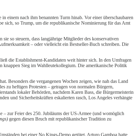
e in einem nach ihm benannten Turm hinab. Vor einer überschaubaren
erbe sich, so Trump, um die republikanische Nominierung für das Amt
 sie so steuern, dass langjährige Mitglieder des konservativen
merksamkeit – oder vielleicht ein Bestseller-Buch schreiben. Die
ließ die Establishment-Kandidaten weit hinter sich. In den Umfragen
nen knappen Sieg im Wahlleutekollegium. Die amerikanische Politik
ürt hat. Besonders die vergangenen Wochen zeigen, wie nah das Land
es zu heftigen Protesten – getragen von normalen Bürgern,
derstands lokaler Behörden, nachdem Karen Bass, die Bürgermeisterin
en und Sicherheitskräften eskalierten rasch, Los Angeles verhängte
ade – zur Feier des 250. Jubiläums der US-Armee (und womöglich
ngs)
gegen diesen Bruch mit republikanischer Tradition zu
 Umständen bei einer No Kings-Demo getötet. Arturo Gamboa hatte