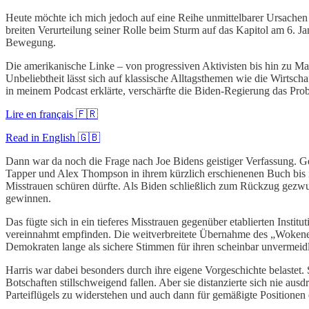
Heute möchte ich mich jedoch auf eine Reihe unmittelbarer Ursachen 
breiten Verurteilung seiner Rolle beim Sturm auf das Kapitol am 6.
Bewegung.
Die amerikanische Linke – von progressiven Aktivisten bis hin zu Ma
Unbeliebtheit lässt sich auf klassische Alltagsthemen wie die Wirtsc
in meinem Podcast erklärte, verschärfte die Biden-Regierung das Pr
Lire en français 🇫🇷
Read in English 🇬🇧
Dann war da noch die Frage nach Joe Bidens geistiger Verfassung. Ge
Tapper und Alex Thompson in ihrem kürzlich erschienenen Buch bis in
Misstrauen schüren dürfte. Als Biden schließlich zum Rückzug gezwu
gewinnen.
Das fügte sich in ein tieferes Misstrauen gegenüber etablierten Instit
vereinnahmt empfinden. Die weitverbreitete Übernahme des „Wokeness“
Demokraten lange als sichere Stimmen für ihren scheinbar unvermeidl
Harris war dabei besonders durch ihre eigene Vorgeschichte belastet
Botschaften stillschweigend fallen. Aber sie distanzierte sich nie a
Parteiflügels zu widerstehen und auch dann für gemäßigte Positionen 