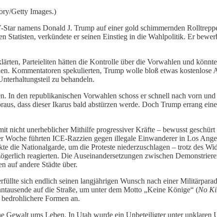
ory/Getty Images.)
V-Star namens Donald J. Trump auf einer gold schimmernden Rolltrepp
en Statisten, verkündete er seinen Einstieg in die Wahlpolitik. Er bew
ärten, Parteieliten hätten die Kontrolle über die Vorwahlen und könnten
. Kommentatoren spekulierten, Trump wolle bloß etwas kostenlose Auf
nterhaltungsteil zu behandeln.
n. In den republikanischen Vorwahlen schoss er schnell nach vorn und 
voraus, dass dieser Ikarus bald abstürzen werde. Doch Trump errang ei
 mit nicht unerheblicher Mithilfe progressiver Kräfte – bewusst gesch
r Woche führten ICE-Razzien gegen illegale Einwanderer in Los Angel
te die Nationalgarde, um die Proteste niederzuschlagen – trotz des Wi
erlich reagierten. Die Auseinandersetzungen zwischen Demonstrierend
n auf andere Städte über.
üllte sich endlich seinen langjährigen Wunsch nach einer Militärpar
ehntausende auf die Straße, um unter dem Motto „Keine Könige“ (
No Ki
r bedrohlichere Formen an.
che Gewalt ums Leben. In Utah wurde ein Unbeteiligter unter unklaren