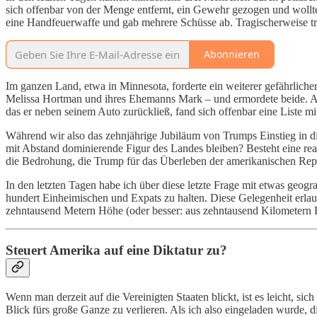
sich offenbar von der Menge entfernt, ein Gewehr gezogen und wollt
eine Handfeuerwaffe und gab mehrere Schüsse ab. Tragischerweise tra
Abonnieren
Im ganzen Land, etwa in Minnesota, forderte ein weiterer gefährliche
Melissa Hortman und ihres Ehemanns Mark – und ermordete beide. Ans
das er neben seinem Auto zurückließ, fand sich offenbar eine Liste m
Während wir also das zehnjährige Jubiläum von Trumps Einstieg in die
mit Abstand dominierende Figur des Landes bleiben? Besteht eine rea
die Bedrohung, die Trump für das Überleben der amerikanischen Repu
In den letzten Tagen habe ich über diese letzte Frage mit etwas geog
hundert Einheimischen und Expats zu halten. Diese Gelegenheit erlau
zehntausend Metern Höhe (oder besser: aus zehntausend Kilometern Ent
Steuert Amerika auf eine Diktatur zu?
Wenn man derzeit auf die Vereinigten Staaten blickt, ist es leicht, si
Blick fürs große Ganze zu verlieren. Als ich also eingeladen wurde, 