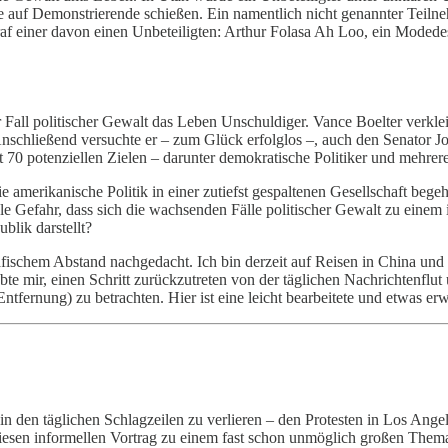
e auf Demonstrierende schießen. Ein namentlich nicht genannter Teiln
f einer davon einen Unbeteiligten: Arthur Folasa Ah Loo, ein Modedesi
r Fall politischer Gewalt das Leben Unschuldiger. Vance Boelter verkle
chließend versuchte er – zum Glück erfolglos –, auch den Senator Jo
it 70 potenziellen Zielen – darunter demokratische Politiker und mehre
 amerikanische Politik in einer zutiefst gespaltenen Gesellschaft bege
le Gefahr, dass sich die wachsenden Fälle politischer Gewalt zu einem
blik darstellt?
rafischem Abstand nachgedacht. Ich bin derzeit auf Reisen in China un
bte mir, einen Schritt zurückzutreten von der täglichen Nachrichtenflu
fernung) zu betrachten. Hier ist eine leicht bearbeitete und etwas er
ch in den täglichen Schlagzeilen zu verlieren – den Protesten in Los Ang
diesen informellen Vortrag zu einem fast schon unmöglich großen Thema z