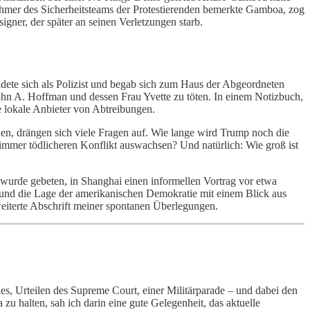
ehmer des Sicherheitsteams der Protestierenden bemerkte Gamboa, zog
gner, der später an seinen Verletzungen starb.
idete sich als Polizist und begab sich zum Haus der Abgeordneten
hn A. Hoffman und dessen Frau Yvette zu töten. In einem Notizbuch,
re lokale Anbieter von Abtreibungen.
hen, drängen sich viele Fragen auf. Wie lange wird Trump noch die
 immer tödlicheren Konflikt auswachsen? Und natürlich: Wie groß ist
d wurde gebeten, in Shanghai einen informellen Vortrag vor etwa
t und die Lage der amerikanischen Demokratie mit einem Blick aus
weiterte Abschrift meiner spontanen Überlegungen.
eles, Urteilen des Supreme Court, einer Militärparade – und dabei den
u halten, sah ich darin eine gute Gelegenheit, das aktuelle