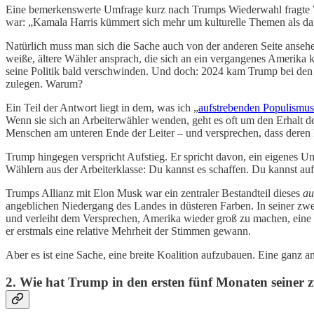
Eine bemerkenswerte Umfrage kurz nach Trumps Wiederwahl fragte We
war: „Kamala Harris kümmert sich mehr um kulturelle Themen als daru
Natürlich muss man sich die Sache auch von der anderen Seite ansehen
weiße, ältere Wähler ansprach, die sich an ein vergangenes Amerika
seine Politik bald verschwinden. Und doch: 2024 kam Trump bei den un
zulegen. Warum?
Ein Teil der Antwort liegt in dem, was ich „
aufstrebenden Populismus
Wenn sie sich an Arbeiterwähler wenden, geht es oft um den Erhalt d
Menschen am unteren Ende der Leiter – und versprechen, dass deren 
Trump hingegen verspricht Aufstieg. Er spricht davon, ein eigenes U
Wählern aus der Arbeiterklasse: Du kannst es schaffen. Du kannst auf
Trumps Allianz mit Elon Musk war ein zentraler Bestandteil dieses
au
angeblichen Niedergang des Landes in düsteren Farben. In seiner zwei
und verleiht dem Versprechen, Amerika wieder groß zu machen, eine deu
er erstmals eine relative Mehrheit der Stimmen gewann.
Aber es ist eine Sache, eine breite Koalition aufzubauen. Eine ganz 
2. Wie hat Trump in den ersten fünf Monaten seiner z