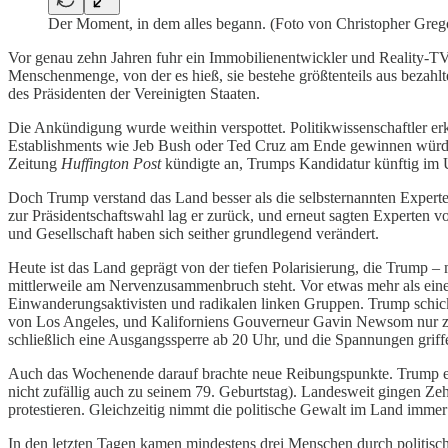
Der Moment, in dem alles begann. (Foto von Christopher Greg
Vor genau zehn Jahren fuhr ein Immobilienentwickler und Reality-T
Menschenmenge, von der es hieß, sie bestehe größtenteils aus bezahlt
des Präsidenten der Vereinigten Staaten.
Die Ankündigung wurde weithin verspottet. Politikwissenschaftler erkl
Establishments wie Jeb Bush oder Ted Cruz am Ende gewinnen würden
Zeitung
Huffington Post
kündigte an, Trumps Kandidatur künftig im U
Doch Trump verstand das Land besser als die selbsternannten Experte
zur Präsidentschaftswahl lag er zurück, und erneut sagten Experten 
und Gesellschaft haben sich seither grundlegend verändert.
Heute ist das Land geprägt von der tiefen Polarisierung, die Trump –
mittlerweile am Nervenzusammenbruch steht. Vor etwas mehr als eine
Einwanderungsaktivisten und radikalen linken Gruppen. Trump schick
von Los Angeles, und Kaliforniens Gouverneur Gavin Newsom nur zög
schließlich eine Ausgangssperre ab 20 Uhr, und die Spannungen griffe
Auch das Wochenende darauf brachte neue Reibungspunkte. Trump erf
nicht zufällig auch zu seinem 79. Geburtstag). Landesweit gingen Z
protestieren. Gleichzeitig nimmt die politische Gewalt im Land imme
In den letzten Tagen kamen mindestens drei Menschen durch politis