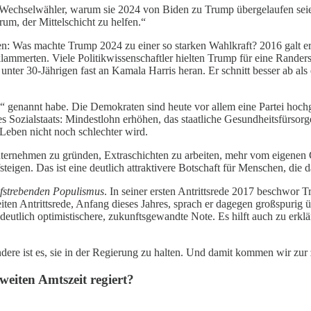
chselwähler, warum sie 2024 von Biden zu Trump übergelaufen seien.
m, der Mittelschicht zu helfen.“
: Was machte Trump 2024 zu einer so starken Wahlkraft? 2016 galt er o
 klammerten. Viele Politikwissenschaftler hielten Trump für eine Ran
ter 30-Jährigen fast an Kamala Harris heran. Er schnitt besser ab als 
“ genannt habe. Die Demokraten sind heute vor allem eine Partei hoch
es Sozialstaats: Mindestlohn erhöhen, das staatliche Gesundheitsfürs
Leben nicht noch schlechter wird.
nternehmen zu gründen, Extraschichten zu arbeiten, mehr vom eigenen G
steigen. Das ist eine deutlich attraktivere Botschaft für Menschen, di
fstrebenden Populismus
. In seiner ersten Antrittsrede 2017 beschwor
ten Antrittsrede, Anfang dieses Jahres, sprach er dagegen großspurig ü
tlich optimistischere, zukunftsgewandte Note. Es hilft auch zu erkläre
andere ist es, sie in der Regierung zu halten. Und damit kommen wir z
weiten Amtszeit regiert?