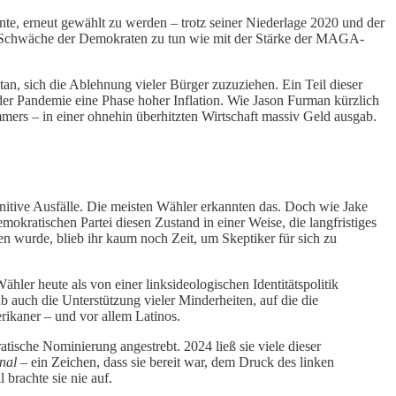
nte, erneut gewählt zu werden – trotz seiner Niederlage 2020 und der
der Schwäche der Demokraten zu tun wie mit der Stärke der MAGA-
an, sich die Ablehnung vieler Bürger zuzuziehen. Ein Teil dieser
 der Pandemie eine Phase hoher Inflation. Wie Jason Furman kürzlich
ers – in einer ohnehin überhitzten Wirtschaft massiv Geld ausgab.
gnitive Ausfälle. Die meisten Wähler erkannten das. Doch wie Jake
kratischen Partei diesen Zustand in einer Weise, die langfristiges
 wurde, blieb ihr kaum noch Zeit, um Skeptiker für sich zu
ähler heute als von einer linksideologischen Identitätspolitik
 auch die Unterstützung vieler Minderheiten, auf die die
rikaner – und vor allem Latinos.
tische Nominierung angestrebt. 2024 ließ sie viele dieser
gnal
– ein Zeichen, dass sie bereit war, dem Druck des linken
brachte sie nie auf.