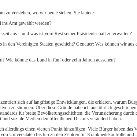
 um zu verstehen, wo wir heute stehen. Sie lauten:
l ins Amt gewählt werden?
szeit aus – und was ist vom Rest seiner Präsidentschaft zu erwarten?
 was in den Vereinigten Staaten geschieht? Genauer: Was können wir au
en? Wie könnte das Land in fünf oder zehn Jahren aussehen?
nzentriert sich auf langfristige Entwicklungen, die erklären, warum Bü
ernativen zu stimmen. Über diese Gründe habe ich ausführlich geschrieb
sstandards für breite Bevölkerungsschichten; die Verunsicherung durch
et und soziale Medien den öffentlichen Diskurs verändert haben.
ich allerdings einen vierten Punkt hinzufügen: Viele Bürger haben das 
, von Universitäten bis hin zu den Zentren für Krankheitskontrolle und