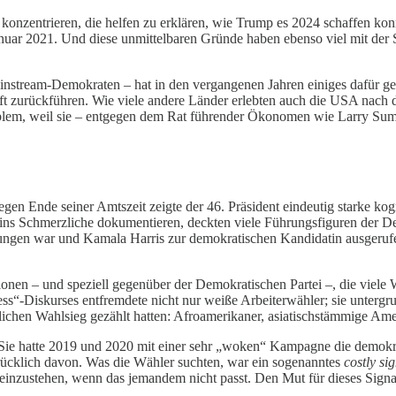
konzentrieren, die helfen zu erklären, wie Trump es 2024 schaffen kon
 Januar 2021. Und diese unmittelbaren Gründe haben ebenso viel mit 
instream-Demokraten – hat in den vergangenen Jahren einiges dafür get
haft zurückführen. Wie viele andere Länder erlebten auch die USA nach
oblem, weil sie – entgegen dem Rat führender Ökonomen wie Larry Summ
gen Ende seiner Amtszeit zeigte der 46. Präsident eindeutig starke ko
s Schmerzliche dokumentieren, deckten viele Führungsfiguren der Demo
ngen war und Kamala Harris zur demokratischen Kandidatin ausgerufen
utionen – und speziell gegenüber der Demokratischen Partei –, die viele W
-Diskurses entfremdete nicht nur weiße Arbeiterwähler; sie untergrub
ichen Wahlsieg gezählt hatten: Afroamerikaner, asiatischstämmige Ame
. Sie hatte 2019 und 2020 mit einer sehr „woken“ Kampagne die demokra
usdrücklich davon. Was die Wähler suchten, war ein sogenanntes
costly si
einzustehen, wenn das jemandem nicht passt. Den Mut für dieses Signal 