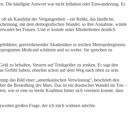
 Die häufigste Antwort war nicht Inflation oder Einwanderung. Es
ft als Kandidat der Vergangenheit – ein Relikt, das ländliche,
derscheinung; mit dem demografischen Wandel, so ihre Annahme, würde
erwartet bei Frauen. Und er konnte unter Minderheiten deutlich
gebildeter, gutverdienender Akademiker in reichen Metropolregionen.
orgeprogramm
Medicaid
schützen und so weiter. Sie sprechen zu
eld zu behalten, Steuern auf Trinkgelder zu senken. Er sagt den
e das Gefühl haben, ohnehin schon auf dem Weg nach oben zu sein.
 Trump das Bild einer „amerikanischen Verwüstung“, beschrieb den
ber die Besiedlung des Mars. Das ist ein drastischer Wandel im Ton –
n, wie er eine so breite Koalition hinter sich vereinen konnte, dass
ur zweiten großen Frage, der ich mich widmen möchte.